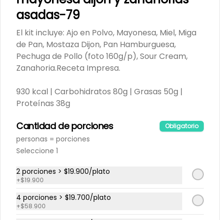
Queso Crema, Queso Parmesano, 
Salmón (120g/p - peso congelado), 
asadas-79
$25.900
Receta Impresa

El kit incluye: Ajo en Polvo, Mayonesa, Miel, Miga
Carbohidratos 91g	| Grasas 64g | 
Proteínas 53g
de Pan, Mostaza Dijon, Pan Hamburguesa,
Kit: Espagueti cremoso con
Pechuga de Pollo (foto 160g/p), Sour Cream,
camarones al limón, maíz y
Zanahoria.Receta Impresa.
zucchini-151
El kit incluye: Camarones (130g/p - 
peso congelado), Cebolla Chalota, 
930 kcal | Carbohidratos 80g | Grasas 50g |
Crema de Leche, Diente de Ajo, 
Limón, Maíz, Pasta Espagueti, Perejil 
Proteínas 38g
$20.900
Fresco, Queso Parmesano, Zucchini 
Verde, Receta Impresa.

Cantidad de porciones
Obligatorio
680 kcal	| Carbohidratos 84g | 
Grasas 21g | Proteínas 35g
personas = porciones
Kit: Arroz jazmín con
Seleccione 1
camarones, crema agria y
cilantro-69
El kit incluye: Arroz Jazmín, Caldo de 
2 porciones > $19.900/plato
Pollo, Camarones (130g/p - peso 
congelado), Cebolla Chalota, 
+
$19.900
Cilantro, Diente de Ajo, Limón, Pasta 
$19.900
de Tomate, Pimentón Verde, Smoky 
4 porciones > $19.700/plato
Cinnamon Paprika, Sour Cream, 
+
$58.900
Receta impresa.
