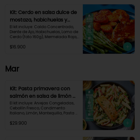
Carbohidratos 40g | Grasas 25g | 
Proteínas 34g
Kit: Cerdo en salsa dulce de
mostaza, habichuelas y
zanahorias asadas-133
El kit incluye: Caldo Concentrado, 
Diente de Ajo, Habichuelas, Lomo de 
Cerdo (foto 160g), Mermelada Roja, 
Mostaza Dijon, Zanahoria, Receta 
$16.900
Impresa.

490 kcal	| Carbohidratos 35g	| 
Grasas 27g | Proteínas 29g
Mar
Kit: Pasta primavera con
salmón en salsa de limón y
vegetales asados-123
El kit incluye: Arvejas Congeladas, 
Cebollín Fresco, Condimento 
Italiano, Limón, Mantequilla, Pasta 
Penne, Pimentón, Queso Crema, 
$29.900
Queso Parmesano, Salmón (120g/p 
- peso congelado), Zucchini, 
Receta Impresa.
