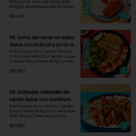
Pollo, Limón, Lomo de Cerdo (foto 
160g/p), Mantequilla, Miel, Pimienta 
Roja, Zanahoria, Zucchini Verde, 
$16.900
Receta Impresa.

Carbohidratos 80g | Grasas 35g | 
Proteinas 34g
Kit: Lomo de cerdo en salsa
dulce con brócoli y arroz al
chile-91
El kit incluye: Arroz Jazmín, Brócoli, 
Caldo concentrado, Cebolla Larga, 
Chile en Polvo, Diente de Ajo, Limón, 
Lomo de Cerdo (foto 160g/p), 
$16.900
Mantequilla, Mermelada Roja, 
Receta Impresa.

Carbohidratos 67g	| Grasas 31g | 
Proteínas 31g
Kit: Salteado tailandés de
cerdo dulce con zanahorias
y arroz-141
El kit incluye: Arroz Jazmín, Cebolla 
Larga, Diente de Ajo, Lomo de Cerdo 
(foto 160g/p), Mermelada Roja, 
Salsa de Soya, Smoky Cinnamon 
$16.900
Paprika, Zanahoria, Receta Impresa.

700 kcal | Carbohidratos 101g | 