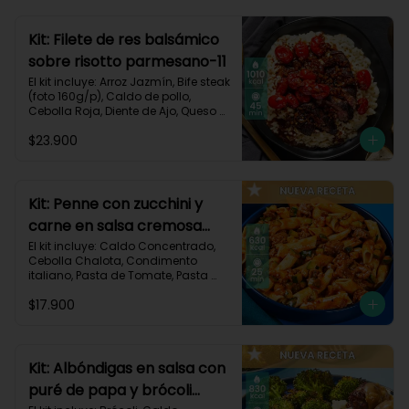
Carbohidratos 91g | Grasas 23g | 
Proteínas 38g
Kit: Filete de res balsámico
sobre risotto parmesano-11
El kit incluye: Arroz Jazmín, Bife steak 
(foto 160g/p), Caldo de pollo, 
Cebolla Roja, Diente de Ajo, Queso 
Parmesano, Sour Cream, Tomate 
$23.900
Tipo Cherry, Vinagre Balsámico y 
Receta impresa.
Kit: Penne con zucchini y
carne en salsa cremosa
italiana-146
El kit incluye: Caldo Concentrado, 
Cebolla Chalota, Condimento 
italiano, Pasta de Tomate, Pasta 
Penne, Queso Crema, Res Molida, 
$17.900
Zucchini Verde, Receta Impresa.

630 kcal	| Carbohidratos 81g | 
Grasas 15g | Proteínas 35g
Kit: Albóndigas en salsa con
puré de papa y brócoli