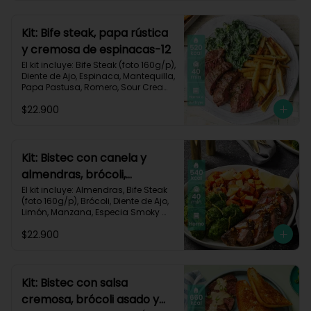
Carbohidratos 35g | Grasas 67g | 
Proteinas 62g
Kit: Bife steak, papa rústica
y cremosa de espinacas-12
El kit incluye: Bife Steak (foto 160g/p), 
Diente de Ajo, Espinaca, Mantequilla, 
Papa Pastusa, Romero, Sour Cream 
y Receta Impresa.

$22.900
Carbohidratos 40g | Grasas 23g | 
Proteínas 43g
Kit: Bistec con canela y
almendras, brócoli,
zanahorias asadas y
El kit incluye: Almendras, Bife Steak 
(foto 160g/p), Brócoli, Diente de Ajo, 
manzana-60
Limón, Manzana, Especia Smoky 
Cinnamon Paprika, Zanahoria, 
$22.900
Receta Impresa.

Carbohidratos 46g | Proteínas 35g | 
Grasas 26g
Kit: Bistec con salsa
cremosa, brócoli asado y