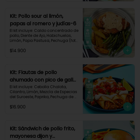
Proteínas 32g
Kit: Pollo sour al limón,
papas al romero y judías-6
El kit incluye: Caldo concentrado de 
pollo, Diente de Ajo, Habichuelas, 
Limón, Papa Pastusa, Pechuga (foto 
160g/p), Pimienta negra especial, 
$14.900
Romero, Sour Cream y Receta 
Impresa.

Carbohidratos 42g | Grasas 23g | 
Proteínas 41g
Kit: Flautas de pollo
ahumado con pico de gallo
y sour cream-134
El kit incluye: Cebolla Chalota, 
Cilantro, Limón, Mezcla de Especias 
del Suroeste, Paprika, Pechuga de 
Pollo (foto 160g/p), Sour Cream, 
$16.900
Tomate, Tortillas de Harina, Receta 
Impresa.

660 kcal | Carbohidratos 56g | 
Grasas 30g | Proteínas 40g
Kit: Sándwich de pollo frito,
mayonesa dijon y