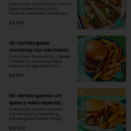
especias-17
El kit incluye: Cebolla Roja, Cilantro, 
Especias Mexicanas, Limón, 
Pimentón Verde, Piña, Res Molida 
(150g/p), Sour Cream, Tomate, 
$21.900
Tortillas de Harina (3/p) y Receta 
Impresa.

Carbohidratos 67g | Grasas 36g | 
Proteínas 31g
Kit: Hamburguesa
monterey con mermelada
de chalota y mayonesa de
El kit incluye: Diente de Ajo, Cebolla 
Chalota, Fry Seasoning, Papa 
ajo-66
Pastusa, Vinagre Balsámico, 
Mayonesa, Hamburguesa de Res 
$21.900
(125g/p), Pan Hamburguesa, Salsa 
de Tomate, Queso Monterey Jack 
Rallado, Receta Impresa.

Carbohidratos 88g | Grasas 53g | 
Kit: Hamburguesas con
Proteínas 42g
queso y salsa especial,
papas y cebolla
El kit incluye: Cebolla Chalota, 
Condimento Fry Seasoning, 
caramelizada-142
Hamburguesa de Res 130g/p, 
Mayonesa, Mostaza Dijon, Pan 
$20.900
Hamburguesa brioche, Papa 