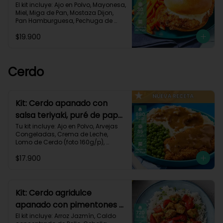
zanahorias asadas-79
El kit incluye: Ajo en Polvo, Mayonesa, 
Miel, Miga de Pan, Mostaza Dijon, 
Pan Hamburguesa, Pechuga de 
Pollo (foto 160g/p), Sour Cream, 
$19.900
Zanahoria.Receta Impresa.

930 kcal | Carbohidratos 80g | 
Grasas 50g | Proteínas 38g
Cerdo
Kit: Cerdo apanado con
salsa teriyaki, puré de papa
al ajillo y arvejas-150
Tu kit incluye: Ajo en Polvo, Arvejas 
Congeladas, Crema de Leche, 
Lomo de Cerdo (foto 160g/p), 
Mantequilla, Miga de Pan, Papa 
$17.900
Pastusa, Salsa teriyaki, Receta 
Impresa.

880 kcal | Carbohidratos 75g	| 
Grasas 45g | Proteínas 40g
Kit: Cerdo agridulce
apanado con pimentones y
arroz jazmín-116
El kit incluye: Arroz Jazmín, Caldo 