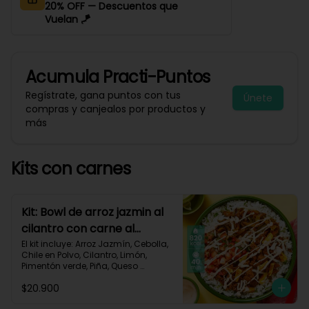
20% OFF — Descuentos que
Vuelan 🪁
Acumula
Practi-Puntos
Regístrate, gana puntos con tus
Únete
compras y canjealos por productos y
más
Kits con carnes
Kit: Bowl de arroz jazmin al
cilantro con carne al
pastor y pico de gallo-84
El kit incluye: Arroz Jazmín, Cebolla, 
Chile en Polvo, Cilantro, Limón, 
Pimentón verde, Piña, Queso 
Mozzarella Rallado, Res Molida 
$20.900
(150g/p), Sour Cream, Tomate, 
Receta Impresa.
