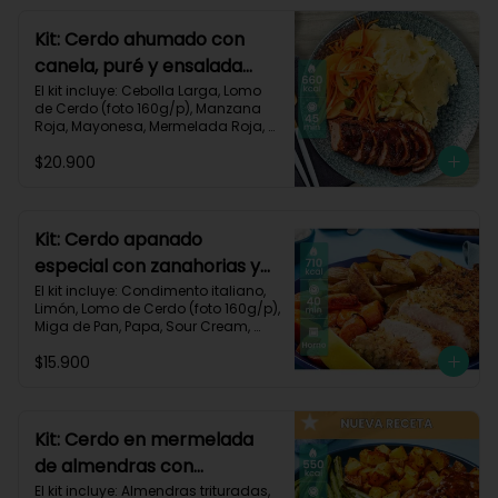
Grasas 13g | Proteínas 33g
Kit: Cerdo ahumado con
canela, puré y ensalada
dulce-2
El kit incluye: Cebolla Larga, Lomo 
de Cerdo (foto 160g/p), Manzana 
Roja, Mayonesa, Mermelada Roja, 
Papa Pastusa, Condimento Smoky 
$20.900
Cinnamon Paprika, Sour Cream, 
Vinagre de Vino Blanco, Zanahoria 
y Receta Impresa.

Carbohidratos 59g | Grasas 19g | 
Kit: Cerdo apanado
Proteínas 36g
especial con zanahorias y
papas al horno-58
El kit incluye: Condimento italiano, 
Limón, Lomo de Cerdo (foto 160g/p), 
Miga de Pan, Papa, Sour Cream, 
Zanahoria, Receta impresa.

$15.900
Carbohidratos 64g | Proteínas 37g | 
Grasas 37g
Kit: Cerdo en mermelada
de almendras con
habichuelas y criollas al
El kit incluye: Almendras trituradas, 