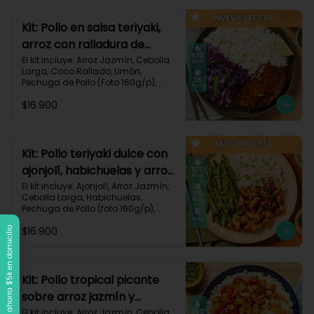
Carbohidratos 90g | Grasas 21g | 
Protaínas 40g
Kit: Pollo en salsa teriyaki,
arroz con ralladura de
coco y repollo salteado-
El kit incluye: Arroz Jazmín, Cebolla 
Larga, Coco Rallado, Limón, 
143
Pechuga de Pollo (Foto 160g/p), 
Repollo Morado, Salsa Teriyaki, 
$16.900
Receta Impresa

570 kcal | Carbohidratos 56g | 
Grasas 20g | Proteínas 37g
Kit: Pollo teriyaki dulce con
ajonjolí, habichuelas y arroz
jazmín-149
El kit incluye: Ajonjolí, Arroz Jazmín, 
Cebolla Larga, Habichuelas, 
Pechuga de Pollo (foto 160g/p), 
Salsa Teriyaki, Smoky Cinnamon 
$16.900
Llega a $120k, ahorra $5k en domicilio
Paprika, Receta Impresa.

570 kcal | Carbohidratos 68g | 
Grasas 15g | Proteínas 38g | 
Preparación 25 min
Kit: Pollo tropical picante
sobre arroz jazmín y
vegetales-109
El kit incluye: Arroz Jazmín, Cebolla 