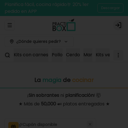
Planifica fácil, cocina rápido🤘 20% 1er
Descargar
pedido en APP
Abrir menu de navegación
Logi
¿Dónde quieres pedir?
Kits con carnes
Pollo
Cerdo
Mar
Kits vegetaria
La
magia
de
cocinar
¡
Sin sobrantes
ni
planificación
! 🤯
★ Más de
50,000
🍛 platos entregados ★
Cupón disponible