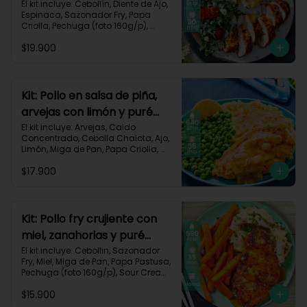
monterey-9
El kit incluye: Cebollín, Diente de Ajo, 
Espinaca, Sazonador Fry, Papa 
Criolla, Pechuga (foto 160g/p), 
Queso Crema, Queso Monterey Jack, 
$19.900
Sour Cream, Tomate Tipo Cherry y 
Receta impresa.

Carbohidratos 53g | Grasas 19g | 
Proteínas 57g

Kit: Pollo en salsa de piña,
arvejas con limón y puré
*Acumulas Practi-Puntos
rústico-54
El kit incluye: Arvejas, Caldo 
Concentrado, Cebolla Chalota, Ajo, 
Limón, Miga de Pan, Papa Criolla, 
Pechuga (foto 160g/p), Piña, Receta 
$17.900
Impresa.

640 kcal | Carbohidratos 62g | 
Grasas 28g | Proteínas 39g
Kit: Pollo fry crujiente con
miel, zanahorias y puré
sour-40
El kit incluye: Cebollin, Sazonador 
Fry, Miel, Miga de Pan, Papa Pastusa, 
Pechuga (foto 160g/p), Sour Cream, 
Zanahoria y Receta Impresa.

$15.900
Carbohidratos 63g | Grasas 23g | 