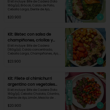
pan de ajo-67
El kit incluye: Bife de Cadera (foto 
160g/p), Brócoli, Caldo de Pollo, 
Cebolla Larga, Diente de Ajo, 
Mantequilla, Mostaza Dijon, Pan 
$20.900
Hamburguesa, Sour Cream, Receta 
Impresa.

Carbohidratos 37g | Grasas 39g | 
Proteínas 36g
Kit: Bistec con salsa de
champiñones, criollas y
zanahorias asadas-87
El kit incluye: Bife de Cadera 
(160g/p), Caldo concentrado, 
Cebolla Larga, Champiñones, Ajo, 
Mantequilla, Papa Criolla, Sour 
$23.900
Cream, Zanahoria, Receta Impresa.

Carbohidratos 48g	| Grasas 35g | 
Proteínas 33g
Kit: Filete al chimichurri
argentino con vegetales
horneados-110
El kit incluye: Bife de Cadera (foto 
160g/p), Cebolla Chalota, Cilantro, 
Diente de Ajo, Limón, Mezcla de 
Especias del Suroeste, Pimentón 
$20.900
Verde, Tomate Tipo Cherry, 
Zanahoria, Receta Impresa.
