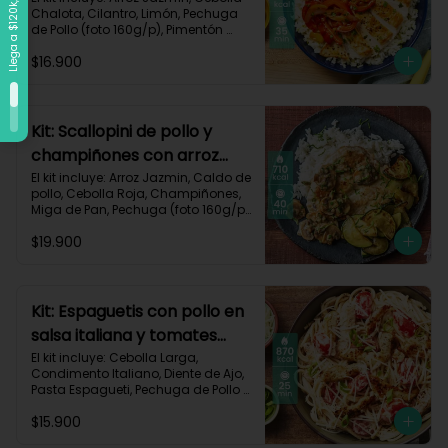
Chalota, Cilantro, Limón, Pechuga 
de Pollo (foto 160g/p), Pimentón 
Rojo, Pimienta Roja, Piña, Salsa 
$16.900
Teriyaki, Receta Impresa.

Carbohidratos 72g	| Grasas 25g | 
Proteínas 34g
Kit: Scallopini de pollo y
champiñones con arroz
jazmín-5
El kit incluye: Arroz Jazmin, Caldo de 
pollo, Cebolla Roja, Champiñones, 
Miga de Pan, Pechuga (foto 160g/p), 
Perejil, Sour Cream, Zucchini y 
$19.900
Receta impresa.

Carbohidratos 71g | Grasas 25g | 
Proteínas 51g
Kit: Espaguetis con pollo en
salsa italiana y tomates
uvalina-129
El kit incluye: Cebolla Larga, 
Condimento Italiano, Diente de Ajo, 
Pasta Espagueti, Pechuga de Pollo 
(foto 160g/p), Queso Crema, Queso 
$15.900
Parmesano, Tomate Tipo Cherry, 
Receta Impresa.
