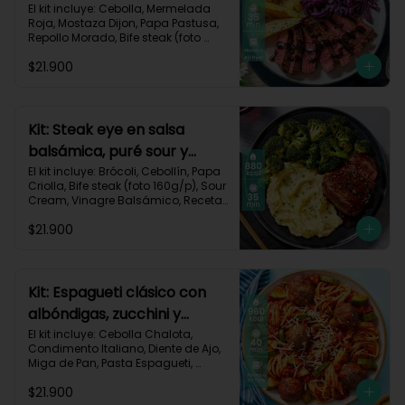
El kit incluye: Cebolla, Mermelada 
Roja, Mostaza Dijon, Papa Pastusa, 
Repollo Morado, Bife steak (foto 
160g/p), Romero, Vinagre 
$21.900
Balsámico, Vinagre de Vino Blanco, 
Receta Impresa.

755kcal | Carbohidratos 49g | 
Grasas 47g | Proteínas 36g
Kit: Steak eye en salsa
balsámica, puré sour y
brócoli-15
El kit incluye: Brócoli, Cebollín, Papa 
Criolla, Bife steak (foto 160g/p), Sour 
Cream, Vinagre Balsámico, Receta 
Impresa.

$21.900
Carbohidratos 70g | Grasas 49g | 
Proteínas 44g
Kit: Espagueti clásico con
albóndigas, zucchini y
parmesano-92
El kit incluye: Cebolla Chalota, 
Condimento Italiano, Diente de Ajo, 
Miga de Pan, Pasta Espagueti, 
Queso Parmesano Rallado, Res 
$21.900
Molida (150g/p), Salsa de Tomates 