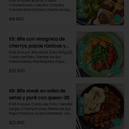
asado-137
El kit incluye: Brócoli, Caldo 
Concentrado, Cebolla Chalota, 
Condimento Italiano, Diente de Ajo, 
Miga de Pan, Papa Pastusa, Res 
$16.900
Molida (150g/p), Salsa de Soya, 
Receta Impresa
Kit: Bife con vinagreta de
cherrys, papas rústicas y
habichuelas-61
El kit incluye: Bife steak (foto 160g/p), 
Caldo de Pollo, Dientes de Ajo, 
Habichuelas, Mantequilla, Papa 
Pastusa, Romero, Tomate Tipo 
$20.900
Cherry, Vinagre Balsámico, Receta 
Impresa.

Carbohidratos 47g | Proteínas 28g | 
Grasas 40g
Kit: Bife steak en salsa de
setas y puré con queso-36
El kit incluye: Caldo de Pollo, Cebolla 
Larga, Champiñones, Diente de Ajo, 
Papa Pastusa, Queso Monterey Jack, 
Beaf steak (foto 160g/p), Sour 
$22.900
Cream y Receta impresa.
