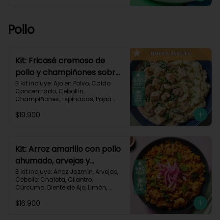
Pastusa, Queso Mozzarella Rallado, 
Salsa de Tomate, Vinagre 
Balsámico, Receta Impresa.

Pollo
1080 kcal | Carbohidratos 87g | 
Grasas 65g | Proteínas 37g
Kit: Fricasé cremoso de
pollo y champiñones sobre
puré de papa y espinacas-
El kit incluye: Ajo en Polvo, Caldo 
Concentrado, Cebollín, 
152
Champiñones, Espinacas, Papa 
Pastusa, 

$19.900
Pechuga de Pollo (foto 160g/p), 
Queso Crema, Sour Cream, Tomillo 
Seco, Receta Impresa.

650 kcal	| Carbohidratos 52g | 
Kit: Arroz amarillo con pollo
Grasas 32g | Proteínas 41g
ahumado, arvejas y
cilantro-131
El kit incluye: Arroz Jazmín, Arvejas, 
Cebolla Chalota, Cilantro, 
Cúrcuma, Diente de Ajo, Limón, 
Paprika, Pechuga de Pollo (foto 
$16.900
160g/p), Tomate, Receta Impresa.

Carbohidratos 77g | Grasas 13g | 