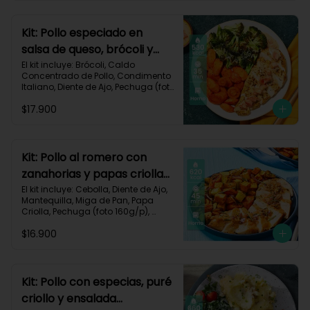
Carbohidratos 30g	| Grasas 40g | 
Proteínas 35g
Kit: Pollo especiado en
salsa de queso, brócoli y
zanahorias asadas-77
El kit incluye: Brócoli, Caldo 
Concentrado de Pollo, Condimento 
Italiano, Diente de Ajo, Pechuga (foto 
160g/p), Queso Crema, Queso 
$17.900
Monterey Jack, Tomate, Zanahoria, 
Receta Impresa.

Carbohidratos 26g | Grasas 30g | 
Proteínas 39g
Kit: Pollo al romero con
zanahorias y papas criollas
asadas-59
El kit incluye: Cebolla, Diente de Ajo, 
Mantequilla, Miga de Pan, Papa 
Criolla, Pechuga (foto 160g/p), 
Romero, Zanahoria, Receta 
$16.900
Impresa.

Carbohidratos 64g | Proteínas 35g | 
Grasas 24g
Kit: Pollo con especias, puré
criollo y ensalada