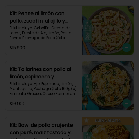
Carbohidratos 72g | Grasas 41g | 
Proteínas 49g
Kit: Penne al limón con
pollo, zucchini al ajillo y
cebollín-111
El kit incluye: Cebollín, Crema de 
Leche, Diente de Ajo, Limón, Pasta 
Penne, Pechuga de Pollo (foto 
160g/p), Queso Parmesano, 
$15.900
Zucchini Verde, Receta Impresa.

Carbohidratos 80g | Grasas 44g | 
Proteínas 47g
Kit: Tallarines con pollo al
limón, espinacas y
parmesano-68
El kit incluye: Ajo, Espinaca, Limón, 
Mantequilla, Pechuga (foto 160g/p), 
Pimienta Gruesa, Queso Parmesano, 
Tallarines, Receta Impresa.

$16.900
Carbohidratos 75g | Grasas 26g | 
Proteínas 50g
Kit: Bowl de pollo crujiente
con puré, maíz tostado y