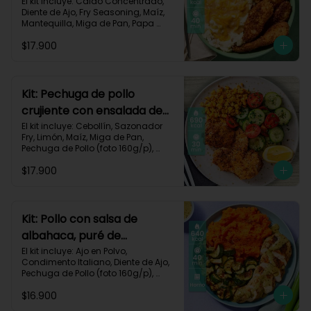
queso monterey-140
El kit incluye: Caldo Concentrado, 
Diente de Ajo, Fry Seasoning, Maíz, 
Mantequilla, Miga de Pan, Papa 
Pastusa, Pechuga de Pollo (foto 
$17.900
160g/p), Queso Monterey Jack, Sour 
Cream, Receta Impresa.

1200 Kcal | Carbohidratos 76g | 
Grasas 62g | Proteínas 49g
Kit: Pechuga de pollo
crujiente con ensalada de
pepino y maíz-8
El kit incluye: Cebollín, Sazonador 
Fry, Limón, Maíz, Miga de Pan, 
Pechuga de Pollo (foto 160g/p), 
Pepino Cohombro, Tomates Tipo 
$17.900
Cherry y Receta Impresa.

690 Kcal | Carbohidratos 49g | 
Grasas 21g | Proteínas 33g
Kit: Pollo con salsa de
albahaca, puré de
zanahorias y zucchini-85
El kit incluye: Ajo en Polvo, 
Condimento Italiano, Diente de Ajo, 
Pechuga de Pollo (foto 160g/p), 
Queso Crema, Sour Cream, 
$16.900
Zanahoria, Zucchini Verde, Receta 
Impresa.
