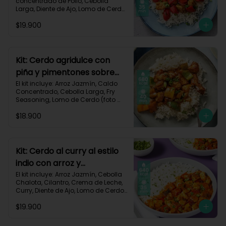
concentrado de Pollo, Cebolla 
Larga, Diente de Ajo, Lomo de Cerdo 
(foto 160g/p), Miga de Pan, 
$19.900
Pimentón Rojo, Salsa de Soya, 
Vinagre de Vino Blanco, Receta 
Impresa.

Carbohidratos 87g | Grasas 21g | 
Kit: Cerdo agridulce con
Proteínas 44g
piña y pimentones sobre
arroz jazmín-101
El kit incluye: Arroz Jazmín, Caldo 
Concentrado, Cebolla Larga, Fry 
Seasoning, Lomo de Cerdo (foto 
160g/p), Miga de Pan, Pimentón, 
$18.900
Piña, Salsa de Soya, Vinagre de 
Manzana, Receta Impresa.

Carbohidratos 93g | Grasas 20g | 
Proteínas 41g
Kit: Cerdo al curry al estilo
indio con arroz y
pimentón-73
El kit incluye: Arroz Jazmín, Cebolla 
Chalota, Cilantro, Crema de Leche, 
Curry, Diente de Ajo, Lomo de Cerdo 
(foto 160g/p), Paprika, Pimentón 
$19.900
Rojo, Sour Cream, Receta Impresa.

640 kcal | Carbohidratos 68g | 