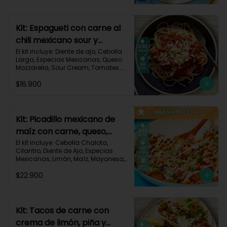
Triturados, Zucchini Verde, Receta 
Impresa.

Carbohidratos 90g | Grasas 49g | 
Kit: Espagueti con carne al
Proteínas 45g
chili mexicano sour y
queso-35
El kit incluye: Diente de ajo, Cebolla 
Larga, Especias Mexicanas, Queso 
Mozzarella, Sour Cream, Tomates 
Triturados, Espagueti, Carne de Res 
$16.900
Molida (150g/p), Receta Impresa.

930 kcal | Carbohidratos 107g | 
Grasas 33g | Proteínas 45g
Kit: Picadillo mexicano de
maíz con carne, queso,
criollas y crema de limón-
El kit incluye: Cebolla Chalota, 
Cilantro, Diente de Ajo, Especias 
139
Mexicanas, Limón, Maíz, Mayonesa, 
Papa Criolla, Pimentón, Queso 
$22.900
Mozzarella Rallado, Carne de Res 
Molida (150g/p), Receta Impresa.

940 Kcal | Carbohidratos 75g | 
Grasas 30g | Proteínas 40g
Kit: Tacos de carne con
crema de limón, piña y