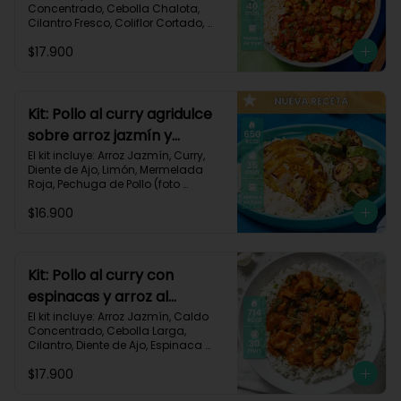
Concentrado, Cebolla Chalota, 
Cilantro Fresco, Coliflor Cortado, 
Especias Mexicanas, Pechuga de 
$17.900
Pollo (foto 160g/p), Pimentón Verde, 
Salsa de Tomates Triturados, 
Receta Impresa.

Carbohidratos 79g | Grasas 21g | 
Kit: Pollo al curry agridulce
Proteínas 42g
sobre arroz jazmín y
zucchini horneado-148
El kit incluye: Arroz Jazmín, Curry, 
Diente de Ajo, Limón, Mermelada 
Roja, Pechuga de Pollo (foto 
160g/p), Sour Cream, Zucchini 
$16.900
Verde, Receta Impresa.

650 kcal	| Carbohidratos 60g | 
Grasas 25g | Proteínas 37g
Kit: Pollo al curry con
espinacas y arroz al
cilantro-93
El kit incluye: Arroz Jazmín, Caldo 
Concentrado, Cebolla Larga, 
Cilantro, Diente de Ajo, Espinaca 
Baby, Curry, Pasta de Tomate, 
$17.900
Pechuga (foto 160g/p), Tomates 
Triturados, Receta Impresa.
