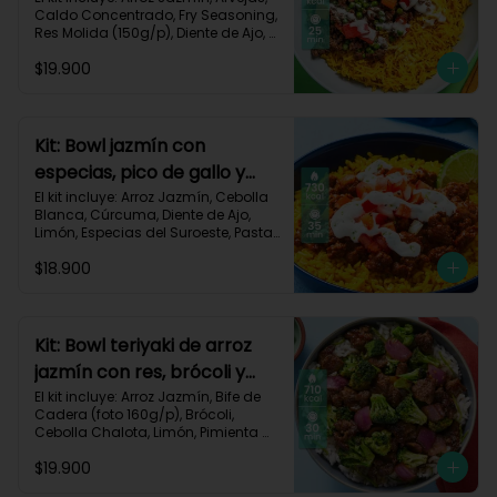
Caldo Concentrado, Fry Seasoning, 
Res Molida (150g/p), Diente de Ajo, 
Cúrcuma, Mayonesa, Pimentón 
$19.900
Rojo, Receta Impresa.

Carbohidratos 76g | Grasas 45g | 
Proteínas 31g
Kit: Bowl jazmín con
especias, pico de gallo y
crema de limón-82
El kit incluye: Arroz Jazmín, Cebolla 
Blanca, Cúrcuma, Diente de Ajo, 
Limón, Especias del Suroeste, Pasta 
de Tomate, Res Molida (150g/p), 
$18.900
Sour Cream, Tomate, Receta 
Impresa.

730 kcal | Carbohidratos 82g | 
Grasas 32g | Proteínas 28g
Kit: Bowl teriyaki de arroz
jazmín con res, brócoli y
cebolla-114
El kit incluye: Arroz Jazmín, Bife de 
Cadera (foto 160g/p), Brócoli, 
Cebolla Chalota, Limón, Pimienta 
Roja, Salsa Teriyaki, Receta 
$19.900
Impresa.
