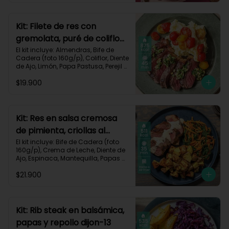
Carbohidratos 51g | Graasa 43g	| 
Proteínas 29g
Kit: Filete de res con
gremolata, puré de coliflor
y cherrys-71
El kit incluye: Almendras, Bife de 
Cadera (foto 160g/p), Coliflor, Diente 
de Ajo, Limón, Papa Pastusa, Perejil 
Fresco, Sour Cream, Tomate Tipo 
$19.900
Cherry, Receta Impresa.

Carbohidratos 49g | Grasas 58g | 
Proteínas 47g
Kit: Res en salsa cremosa
de pimienta, criollas al
romero y verduras-105
El kit incluye: Bife de Cadera (foto 
160g/p), Crema de Leche, Diente de 
Ajo, Espinaca, Mantequilla, Papas 
Criollas, Pimienta Negra, Romero 
$21.900
Fresco, Zanahoria, Receta Impresa.

511 kcal | Carbohidratos 37g | 
Grasas 22g | Proteínas 39g
Kit: Rib steak en balsámica,
papas y repollo dijon-13