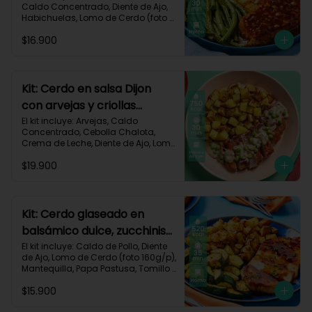
Caldo Concentrado, Diente de Ajo, 
horno-144
Habichuelas, Lomo de Cerdo (foto 
160g/p), Mermelada Roja, Papa 
$16.900
Criolla, Receta Impresa.

550 kcal	| Carbohidratos 48g	| 
Grasas 26g	| Proteínas 30g
Kit: Cerdo en salsa Dijon
con arvejas y criollas
asadas-95
El kit incluye: Arvejas, Caldo 
Concentrado, Cebolla Chalota, 
Crema de Leche, Diente de Ajo, Lomo 
de Cerdo (foto 160g/p), Mantequilla, 
$19.900
Mostaza Dijon, Papa Criolla, 
Especias Smoky Cinnamon Paprika, 
Receta Impresa.

Carbohidratos 58g | Grasas 38g | 
Kit: Cerdo glaseado en
Proteínas 44g
balsámico dulce, zucchinis
y papas al tomillo-57
El kit incluye: Caldo de Pollo, Diente 
de Ajo, Lomo de Cerdo (foto 160g/p), 
Mantequilla, Papa Pastusa, Tomillo 
Seco, Vinagre Balsámico, Zucchini 
$15.900
Verde, Receta Impresa.
