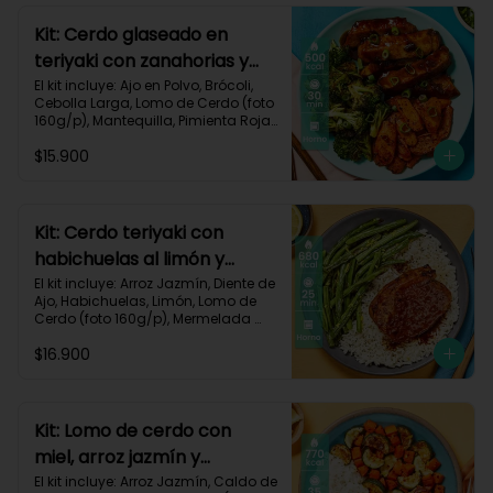
Grasas 22g | Proteínas 40g
Kit: Cerdo glaseado en
teriyaki con zanahorias y
brócoli asados-125
El kit incluye: Ajo en Polvo, Brócoli, 
Cebolla Larga, Lomo de Cerdo (foto 
160g/p), Mantequilla, Pimienta Roja, 
Salsa Teriyaki, Zanahoria, Receta 
$15.900
Impresa.

Carbohidratos 38g | Grasas 26g | 
Proteínas 32g
Kit: Cerdo teriyaki con
habichuelas al limón y
arroz al ajillo-3
El kit incluye: Arroz Jazmín, Diente de 
Ajo, Habichuelas, Limón, Lomo de 
Cerdo (foto 160g/p), Mermelada 
Roja, Salsa Teriyaki, Receta 
$16.900
Impresa.

Carbohidratos 66g | Grasas 31g | 
Proteínas 37g
Kit: Lomo de cerdo con
miel, arroz jazmín y
verduras al limón-76
El kit incluye: Arroz Jazmín, Caldo de 