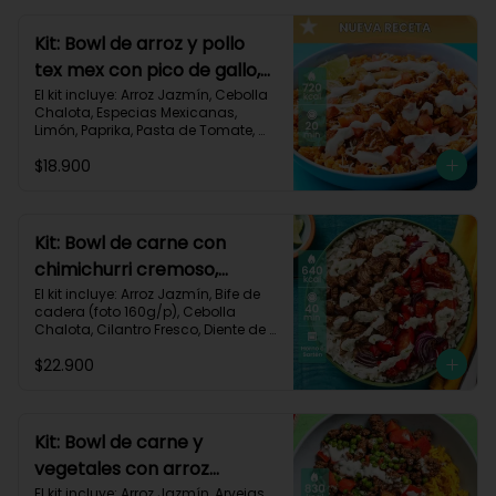
820 kcal | Carbohidratos 72g | 
Grasas 46g | Proteínas 30g
Kit: Bowl de arroz y pollo
tex mex con pico de gallo,
queso y sour cream-147
El kit incluye: Arroz Jazmín, Cebolla 
Chalota, Especias Mexicanas, 
Limón, Paprika, Pasta de Tomate, 
Pechuga de Pollo, Queso Mozzarella, 
$18.900
Sour Cream, Tomate, Receta 
Impresa.

720 kcal	| Carbohidratos 73g | 
Grasas 25g | Proteínas 41g
Kit: Bowl de carne con
chimichurri cremoso,
pimentón y tomate-115
El kit incluye: Arroz Jazmín, Bife de 
cadera (foto 160g/p), Cebolla 
Chalota, Cilantro Fresco, Diente de 
Ajo, Limón, Mezcla de Especias del 
$22.900
Suroeste, Pimentón Rojo, Sour 
Cream, Tomate, Receta Impresa.

Carbohidratos 87g | Grasas 21g | 
Proteínas 44g
Kit: Bowl de carne y
vegetales con arroz
dorado-94
El kit incluye: Arroz Jazmín, Arvejas, 