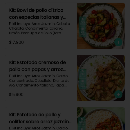
Proteínas 37g | 580 kcal
Kit: Bowl de pollo cítrico
con especias italianas y
vegetales asados-135
El kit incluye: Arroz Jazmín, Cebolla 
Chalota, Condimento Italiano, 
Limón, Pechuga de Pollo (foto 
160g/p), Salsa Teriyaki, Tomate Tipo 
$17.900
Cherry, Zucchini, Receta Impresa.

770 kcal	Carbohidratos 75g | 
Grasas 22g | Proteínas 37g
Kit: Estofado cremoso de
pollo con papas y arroz
jazmín-127
El kit incluye: Arroz Jazmín, Caldo 
Concentrado, Cebolleta, Diente de 
Ajo, Condimento Italiano, Papa, 
Paprika, Pechuga de Pollo (foto 
$15.900
160g/p), Queso Crema, Receta 
Impresa.

740 kcal | Carbohidratos 106g | 
Grasas 14g | Proteínas 41g
Kit: Estofado de pollo y
coliflor sobre arroz jazmín-
106
El kit incluye: Arroz Jazmín, Caldo 