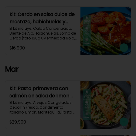
Carbohidratos 40g | Grasas 25g | 
Proteínas 34g
Kit: Cerdo en salsa dulce de
mostaza, habichuelas y
zanahorias asadas-133
El kit incluye: Caldo Concentrado, 
Diente de Ajo, Habichuelas, Lomo de 
Cerdo (foto 160g), Mermelada Roja, 
Mostaza Dijon, Zanahoria, Receta 
$16.900
Impresa.

490 kcal	| Carbohidratos 35g	| 
Grasas 27g | Proteínas 29g
Mar
Kit: Pasta primavera con
salmón en salsa de limón y
vegetales asados-123
El kit incluye: Arvejas Congeladas, 
Cebollín Fresco, Condimento 
Italiano, Limón, Mantequilla, Pasta 
Penne, Pimentón, Queso Crema, 
$29.900
Queso Parmesano, Salmón (120g/p 
- peso congelado), Zucchini, 
Receta Impresa.
