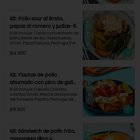
Carbohidratos 63g | Grasas 23g | 
Proteínas 32g
Kit: Pollo sour al limón,
papas al romero y judías-6
El kit incluye: Caldo concentrado de 
pollo, Diente de Ajo, Habichuelas, 
Limón, Papa Pastusa, Pechuga (foto 
160g/p), Pimienta negra especial, 
$14.900
Romero, Sour Cream y Receta 
Impresa.

Carbohidratos 42g | Grasas 23g | 
Proteínas 41g
Kit: Flautas de pollo
ahumado con pico de gallo
y sour cream-134
El kit incluye: Cebolla Chalota, 
Cilantro, Limón, Mezcla de Especias 
del Suroeste, Paprika, Pechuga de 
Pollo (foto 160g/p), Sour Cream, 
$16.900
Tomate, Tortillas de Harina, Receta 
Impresa.

660 kcal | Carbohidratos 56g | 
Grasas 30g | Proteínas 40g
Kit: Sándwich de pollo frito,
mayonesa dijon y