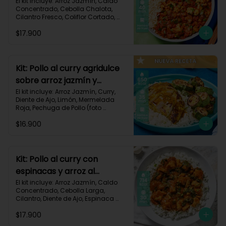
106
El kit incluye: Arroz Jazmín, Caldo 
Concentrado, Cebolla Chalota, 
Cilantro Fresco, Coliflor Cortado, 
Especias Mexicanas, Pechuga de 
$17.900
Pollo (foto 160g/p), Pimentón Verde, 
Salsa de Tomates Triturados, 
Receta Impresa.

Carbohidratos 79g | Grasas 21g | 
Kit: Pollo al curry agridulce
Proteínas 42g
sobre arroz jazmín y
zucchini horneado-148
El kit incluye: Arroz Jazmín, Curry, 
Diente de Ajo, Limón, Mermelada 
Roja, Pechuga de Pollo (foto 
160g/p), Sour Cream, Zucchini 
$16.900
Verde, Receta Impresa.

650 kcal	| Carbohidratos 60g | 
Grasas 25g | Proteínas 37g
Kit: Pollo al curry con
espinacas y arroz al
cilantro-93
El kit incluye: Arroz Jazmín, Caldo 
Concentrado, Cebolla Larga, 
Cilantro, Diente de Ajo, Espinaca 
Baby, Curry, Pasta de Tomate, 
$17.900
Pechuga (foto 160g/p), Tomates 
Triturados, Receta Impresa.
