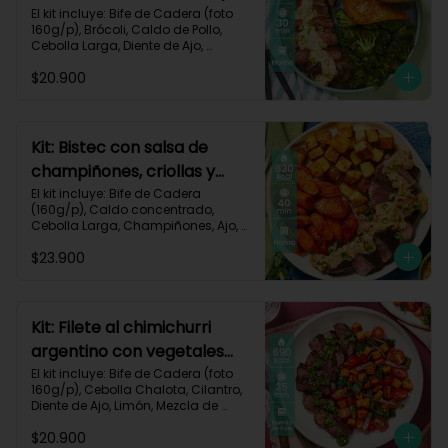
pan de ajo-67
El kit incluye: Bife de Cadera (foto 
160g/p), Brócoli, Caldo de Pollo, 
Cebolla Larga, Diente de Ajo, 
Mantequilla, Mostaza Dijon, Pan 
$20.900
Hamburguesa, Sour Cream, Receta 
Impresa.

Carbohidratos 37g | Grasas 39g | 
Proteínas 36g
Kit: Bistec con salsa de
champiñones, criollas y
zanahorias asadas-87
El kit incluye: Bife de Cadera 
(160g/p), Caldo concentrado, 
Cebolla Larga, Champiñones, Ajo, 
Mantequilla, Papa Criolla, Sour 
$23.900
Cream, Zanahoria, Receta Impresa.

Carbohidratos 48g	| Grasas 35g | 
Proteínas 33g
Kit: Filete al chimichurri
argentino con vegetales
horneados-110
El kit incluye: Bife de Cadera (foto 
160g/p), Cebolla Chalota, Cilantro, 
Diente de Ajo, Limón, Mezcla de 
Especias del Suroeste, Pimentón 
$20.900
Verde, Tomate Tipo Cherry, 