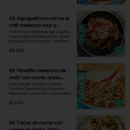
Triturados, Zucchini Verde, Receta 
Impresa.

Carbohidratos 90g | Grasas 49g | 
Kit: Espagueti con carne al
Proteínas 45g
chili mexicano sour y
queso-35
El kit incluye: Diente de ajo, Cebolla 
Larga, Especias Mexicanas, Queso 
Mozzarella, Sour Cream, Tomates 
Triturados, Espagueti, Carne de Res 
$16.900
Molida (150g/p), Receta Impresa.

930 kcal | Carbohidratos 107g | 
Grasas 33g | Proteínas 45g
Kit: Picadillo mexicano de
maíz con carne, queso,
criollas y crema de limón-
El kit incluye: Cebolla Chalota, 
Cilantro, Diente de Ajo, Especias 
139
Mexicanas, Limón, Maíz, Mayonesa, 
Papa Criolla, Pimentón, Queso 
$22.900
Mozzarella Rallado, Carne de Res 
Molida (150g/p), Receta Impresa.

940 Kcal | Carbohidratos 75g | 
Grasas 30g | Proteínas 40g
Kit: Tacos de carne con
crema de limón, piña y