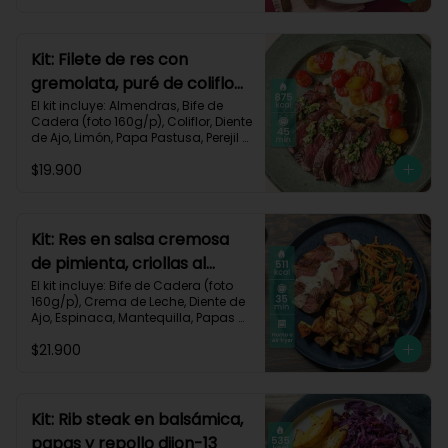
Zanahoria, Receta Impresa.

Carbohidratos 51g | Graasa 43g	| 
Proteínas 29g
Kit: Filete de res con
gremolata, puré de coliflor
y cherrys-71
El kit incluye: Almendras, Bife de 
Cadera (foto 160g/p), Coliflor, Diente 
de Ajo, Limón, Papa Pastusa, Perejil 
Fresco, Sour Cream, Tomate Tipo 
$19.900
Cherry, Receta Impresa.

Carbohidratos 49g | Grasas 58g | 
Proteínas 47g
Kit: Res en salsa cremosa
de pimienta, criollas al
romero y verduras-105
El kit incluye: Bife de Cadera (foto 
160g/p), Crema de Leche, Diente de 
Ajo, Espinaca, Mantequilla, Papas 
Criollas, Pimienta Negra, Romero 
$21.900
Fresco, Zanahoria, Receta Impresa.

511 kcal | Carbohidratos 37g | 
Grasas 22g | Proteínas 39g
Kit: Rib steak en balsámica,
papas y repollo dijon-13