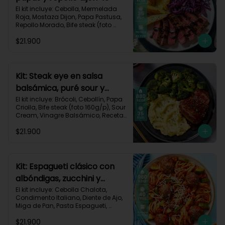
El kit incluye: Cebolla, Mermelada 
Roja, Mostaza Dijon, Papa Pastusa, 
Repollo Morado, Bife steak (foto 
160g/p), Romero, Vinagre 
$21.900
Balsámico, Vinagre de Vino Blanco, 
Receta Impresa.

755kcal | Carbohidratos 49g | 
Grasas 47g | Proteínas 36g
Kit: Steak eye en salsa
balsámica, puré sour y
brócoli-15
El kit incluye: Brócoli, Cebollín, Papa 
Criolla, Bife steak (foto 160g/p), Sour 
Cream, Vinagre Balsámico, Receta 
Impresa.

$21.900
Carbohidratos 70g | Grasas 49g | 
Proteínas 44g
Kit: Espagueti clásico con
albóndigas, zucchini y
parmesano-92
El kit incluye: Cebolla Chalota, 
Condimento Italiano, Diente de Ajo, 
Miga de Pan, Pasta Espagueti, 
Queso Parmesano Rallado, Res 
$21.900
Molida (150g/p), Salsa de Tomates 