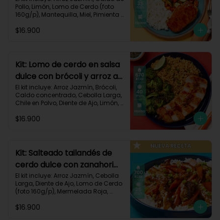
Pollo, Limón, Lomo de Cerdo (foto 
160g/p), Mantequilla, Miel, Pimienta 
Roja, Zanahoria, Zucchini Verde, 
$16.900
Receta Impresa.

Carbohidratos 80g | Grasas 35g | 
Proteinas 34g
Kit: Lomo de cerdo en salsa
dulce con brócoli y arroz al
chile-91
El kit incluye: Arroz Jazmín, Brócoli, 
Caldo concentrado, Cebolla Larga, 
Chile en Polvo, Diente de Ajo, Limón, 
Lomo de Cerdo (foto 160g/p), 
$16.900
Mantequilla, Mermelada Roja, 
Receta Impresa.

Carbohidratos 67g	| Grasas 31g | 
Proteínas 31g
Kit: Salteado tailandés de
cerdo dulce con zanahorias
y arroz-141
El kit incluye: Arroz Jazmín, Cebolla 
Larga, Diente de Ajo, Lomo de Cerdo 
(foto 160g/p), Mermelada Roja, 
Salsa de Soya, Smoky Cinnamon 
$16.900
Paprika, Zanahoria, Receta Impresa.
