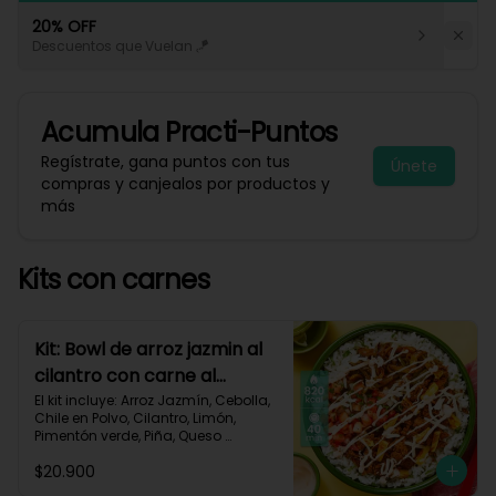
20% OFF
Descuentos que Vuelan 🪁
Acumula
Practi-Puntos
Regístrate, gana puntos con tus
Únete
compras y canjealos por productos y
más
Kits con carnes
Kit: Bowl de arroz jazmin al
cilantro con carne al
pastor y pico de gallo-84
El kit incluye: Arroz Jazmín, Cebolla, 
Chile en Polvo, Cilantro, Limón, 
Pimentón verde, Piña, Queso 
Mozzarella Rallado, Res Molida 
$20.900
(150g/p), Sour Cream, Tomate, 
Receta Impresa.
