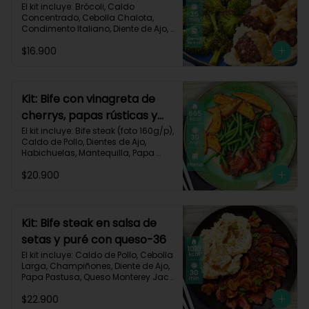
asado-137
El kit incluye: Brócoli, Caldo 
Concentrado, Cebolla Chalota, 
Condimento Italiano, Diente de Ajo, 
Miga de Pan, Papa Pastusa, Res 
$16.900
Molida (150g/p), Salsa de Soya, 
Receta Impresa
Kit: Bife con vinagreta de
cherrys, papas rústicas y
habichuelas-61
El kit incluye: Bife steak (foto 160g/p), 
Caldo de Pollo, Dientes de Ajo, 
Habichuelas, Mantequilla, Papa 
Pastusa, Romero, Tomate Tipo 
$20.900
Cherry, Vinagre Balsámico, Receta 
Impresa.

Carbohidratos 47g | Proteínas 28g | 
Grasas 40g
Kit: Bife steak en salsa de
setas y puré con queso-36
El kit incluye: Caldo de Pollo, Cebolla 
Larga, Champiñones, Diente de Ajo, 
Papa Pastusa, Queso Monterey Jack, 
Beaf steak (foto 160g/p), Sour 
$22.900
Cream y Receta impresa.
