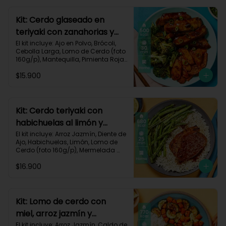
640 kcal | Carbohidratos 68g | 
Grasas 22g | Proteínas 40g
Kit: Cerdo glaseado en
teriyaki con zanahorias y
brócoli asados-125
El kit incluye: Ajo en Polvo, Brócoli, 
Cebolla Larga, Lomo de Cerdo (foto 
160g/p), Mantequilla, Pimienta Roja, 
Salsa Teriyaki, Zanahoria, Receta 
$15.900
Impresa.

Carbohidratos 38g | Grasas 26g | 
Proteínas 32g
Kit: Cerdo teriyaki con
habichuelas al limón y
arroz al ajillo-3
El kit incluye: Arroz Jazmín, Diente de 
Ajo, Habichuelas, Limón, Lomo de 
Cerdo (foto 160g/p), Mermelada 
Roja, Salsa Teriyaki, Receta 
$16.900
Impresa.

Carbohidratos 66g | Grasas 31g | 
Proteínas 37g
Kit: Lomo de cerdo con
miel, arroz jazmín y
verduras al limón-76
El kit incluye: Arroz Jazmín, Caldo de 