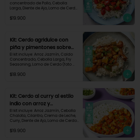
concentrado de Pollo, Cebolla 
Larga, Diente de Ajo, Lomo de Cerdo 
(foto 160g/p), Miga de Pan, 
$19.900
Pimentón Rojo, Salsa de Soya, 
Vinagre de Vino Blanco, Receta 
Impresa.

Carbohidratos 87g | Grasas 21g | 
Kit: Cerdo agridulce con
Proteínas 44g
piña y pimentones sobre
arroz jazmín-101
El kit incluye: Arroz Jazmín, Caldo 
Concentrado, Cebolla Larga, Fry 
Seasoning, Lomo de Cerdo (foto 
160g/p), Miga de Pan, Pimentón, 
$18.900
Piña, Salsa de Soya, Vinagre de 
Manzana, Receta Impresa.

Carbohidratos 93g | Grasas 20g | 
Proteínas 41g
Kit: Cerdo al curry al estilo
indio con arroz y
pimentón-73
El kit incluye: Arroz Jazmín, Cebolla 
Chalota, Cilantro, Crema de Leche, 
Curry, Diente de Ajo, Lomo de Cerdo 
(foto 160g/p), Paprika, Pimentón 
$19.900
Rojo, Sour Cream, Receta Impresa.
