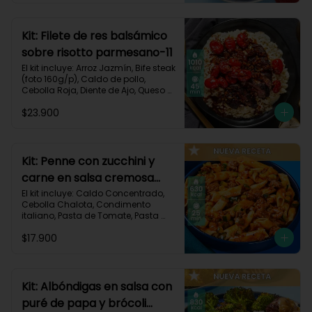
Carbohidratos 91g | Grasas 23g | 
Proteínas 38g
Kit: Filete de res balsámico
sobre risotto parmesano-11
El kit incluye: Arroz Jazmín, Bife steak 
(foto 160g/p), Caldo de pollo, 
Cebolla Roja, Diente de Ajo, Queso 
Parmesano, Sour Cream, Tomate 
$23.900
Tipo Cherry, Vinagre Balsámico y 
Receta impresa.
Kit: Penne con zucchini y
carne en salsa cremosa
italiana-146
El kit incluye: Caldo Concentrado, 
Cebolla Chalota, Condimento 
italiano, Pasta de Tomate, Pasta 
Penne, Queso Crema, Res Molida, 
$17.900
Zucchini Verde, Receta Impresa.

630 kcal	| Carbohidratos 81g | 
Grasas 15g | Proteínas 35g
Kit: Albóndigas en salsa con
puré de papa y brócoli