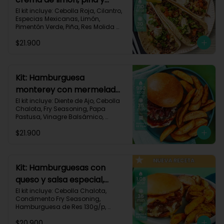
especias-17
El kit incluye: Cebolla Roja, Cilantro, 
Especias Mexicanas, Limón, 
Pimentón Verde, Piña, Res Molida 
(150g/p), Sour Cream, Tomate, 
$21.900
Tortillas de Harina (3/p) y Receta 
Impresa.

Carbohidratos 67g | Grasas 36g | 
Proteínas 31g
Kit: Hamburguesa
monterey con mermelada
de chalota y mayonesa de
El kit incluye: Diente de Ajo, Cebolla 
Chalota, Fry Seasoning, Papa 
ajo-66
Pastusa, Vinagre Balsámico, 
Mayonesa, Hamburguesa de Res 
$21.900
(125g/p), Pan Hamburguesa, Salsa 
de Tomate, Queso Monterey Jack 
Rallado, Receta Impresa.

Carbohidratos 88g | Grasas 53g | 
Kit: Hamburguesas con
Proteínas 42g
queso y salsa especial,
papas y cebolla
El kit incluye: Cebolla Chalota, 
Condimento Fry Seasoning, 
caramelizada-142
Hamburguesa de Res 130g/p, 
Mayonesa, Mostaza Dijon, Pan 
$20.900
Hamburguesa brioche, Papa 