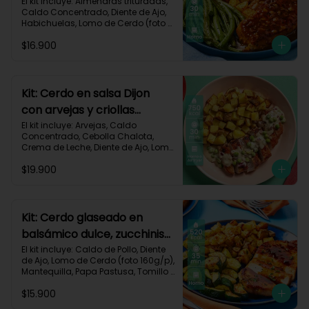
habichuelas y criollas al
El kit incluye: Almendras trituradas, 
Caldo Concentrado, Diente de Ajo, 
horno-144
Habichuelas, Lomo de Cerdo (foto 
160g/p), Mermelada Roja, Papa 
$16.900
Criolla, Receta Impresa.

550 kcal	| Carbohidratos 48g	| 
Grasas 26g	| Proteínas 30g
Kit: Cerdo en salsa Dijon
con arvejas y criollas
asadas-95
El kit incluye: Arvejas, Caldo 
Concentrado, Cebolla Chalota, 
Crema de Leche, Diente de Ajo, Lomo 
de Cerdo (foto 160g/p), Mantequilla, 
$19.900
Mostaza Dijon, Papa Criolla, 
Especias Smoky Cinnamon Paprika, 
Receta Impresa.

Carbohidratos 58g | Grasas 38g | 
Kit: Cerdo glaseado en
Proteínas 44g
balsámico dulce, zucchinis
y papas al tomillo-57
El kit incluye: Caldo de Pollo, Diente 
de Ajo, Lomo de Cerdo (foto 160g/p), 
Mantequilla, Papa Pastusa, Tomillo 
Seco, Vinagre Balsámico, Zucchini 
$15.900
Verde, Receta Impresa.
