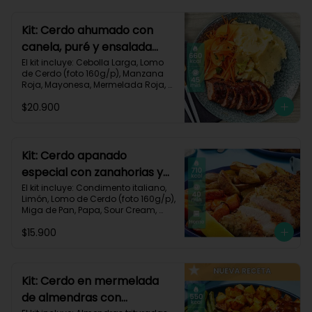
700 kcal | Carbohidratos 101g | 
Grasas 13g | Proteínas 33g
Kit: Cerdo ahumado con
canela, puré y ensalada
dulce-2
El kit incluye: Cebolla Larga, Lomo 
de Cerdo (foto 160g/p), Manzana 
Roja, Mayonesa, Mermelada Roja, 
Papa Pastusa, Condimento Smoky 
$20.900
Cinnamon Paprika, Sour Cream, 
Vinagre de Vino Blanco, Zanahoria 
y Receta Impresa.

Carbohidratos 59g | Grasas 19g | 
Kit: Cerdo apanado
Proteínas 36g
especial con zanahorias y
papas al horno-58
El kit incluye: Condimento italiano, 
Limón, Lomo de Cerdo (foto 160g/p), 
Miga de Pan, Papa, Sour Cream, 
Zanahoria, Receta impresa.

$15.900
Carbohidratos 64g | Proteínas 37g | 
Grasas 37g
Kit: Cerdo en mermelada
de almendras con