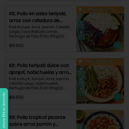
Carbohidratos 90g | Grasas 21g | 
Protaínas 40g
Kit: Pollo en salsa teriyaki,
arroz con ralladura de
coco y repollo salteado-
El kit incluye: Arroz Jazmín, Cebolla 
Larga, Coco Rallado, Limón, 
143
Pechuga de Pollo (Foto 160g/p), 
Repollo Morado, Salsa Teriyaki, 
$16.900
Receta Impresa

570 kcal | Carbohidratos 56g | 
Grasas 20g | Proteínas 37g
Kit: Pollo teriyaki dulce con
ajonjolí, habichuelas y arroz
jazmín-149
El kit incluye: Ajonjolí, Arroz Jazmín, 
Cebolla Larga, Habichuelas, 
Pechuga de Pollo (foto 160g/p), 
Salsa Teriyaki, Smoky Cinnamon 
Llega a $120k, ahorra $5k en domicilio
$16.900
Paprika, Receta Impresa.

570 kcal | Carbohidratos 68g | 
Grasas 15g | Proteínas 38g | 
Preparación 25 min
Kit: Pollo tropical picante
sobre arroz jazmín y