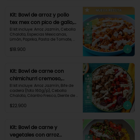
820 kcal | Carbohidratos 72g | 
Grasas 46g | Proteínas 30g
Kit: Bowl de arroz y pollo
tex mex con pico de gallo,
queso y sour cream-147
El kit incluye: Arroz Jazmín, Cebolla 
Chalota, Especias Mexicanas, 
Limón, Paprika, Pasta de Tomate, 
Pechuga de Pollo, Queso Mozzarella, 
$18.900
Sour Cream, Tomate, Receta 
Impresa.

720 kcal	| Carbohidratos 73g | 
Grasas 25g | Proteínas 41g
Kit: Bowl de carne con
chimichurri cremoso,
pimentón y tomate-115
El kit incluye: Arroz Jazmín, Bife de 
cadera (foto 160g/p), Cebolla 
Chalota, Cilantro Fresco, Diente de 
Ajo, Limón, Mezcla de Especias del 
$22.900
Suroeste, Pimentón Rojo, Sour 
Cream, Tomate, Receta Impresa.

Carbohidratos 87g | Grasas 21g | 
Proteínas 44g
Kit: Bowl de carne y
vegetales con arroz