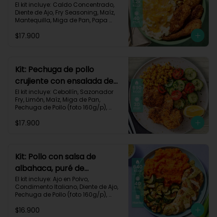
queso monterey-140
El kit incluye: Caldo Concentrado, 
Diente de Ajo, Fry Seasoning, Maíz, 
Mantequilla, Miga de Pan, Papa 
Pastusa, Pechuga de Pollo (foto 
$17.900
160g/p), Queso Monterey Jack, Sour 
Cream, Receta Impresa.

1200 Kcal | Carbohidratos 76g | 
Grasas 62g | Proteínas 49g
Kit: Pechuga de pollo
crujiente con ensalada de
pepino y maíz-8
El kit incluye: Cebollín, Sazonador 
Fry, Limón, Maíz, Miga de Pan, 
Pechuga de Pollo (foto 160g/p), 
Pepino Cohombro, Tomates Tipo 
$17.900
Cherry y Receta Impresa.

690 Kcal | Carbohidratos 49g | 
Grasas 21g | Proteínas 33g
Kit: Pollo con salsa de
albahaca, puré de
zanahorias y zucchini-85
El kit incluye: Ajo en Polvo, 
Condimento Italiano, Diente de Ajo, 
Pechuga de Pollo (foto 160g/p), 
Queso Crema, Sour Cream, 
$16.900
Zanahoria, Zucchini Verde, Receta 