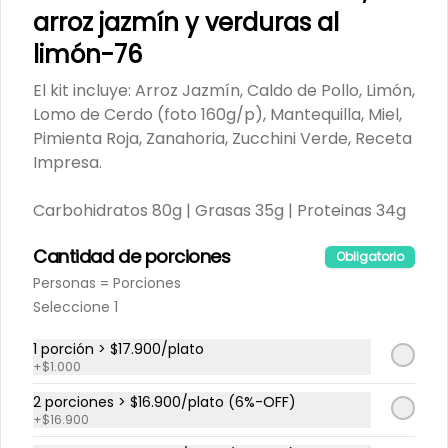
Queso Crema, Queso Parmesano, 
arroz jazmín y verduras al
Salmón (120g/p - peso congelado), 
$25.900
Receta Impresa

limón-76
Carbohidratos 91g	| Grasas 64g | 
El kit incluye: Arroz Jazmín, Caldo de Pollo, Limón,
Proteínas 53g
Lomo de Cerdo (foto 160g/p), Mantequilla, Miel,
Kit: Espagueti cremoso con
Pimienta Roja, Zanahoria, Zucchini Verde, Receta
camarones al limón, maíz y
Impresa.
zucchini-151
El kit incluye: Camarones (130g/p - 
peso congelado), Cebolla Chalota, 
Crema de Leche, Diente de Ajo, 
Carbohidratos 80g | Grasas 35g | Proteinas 34g
Limón, Maíz, Pasta Espagueti, Perejil 
$20.900
Fresco, Queso Parmesano, Zucchini 
Verde, Receta Impresa.

Cantidad de porciones
Obligatorio
680 kcal	| Carbohidratos 84g | 
Personas = Porciones
Grasas 21g | Proteínas 35g
Kit: Arroz jazmín con
Seleccione 1
camarones, crema agria y
cilantro-69
El kit incluye: Arroz Jazmín, Caldo de 
1 porción > $17.900/plato
Pollo, Camarones (130g/p - peso 
+
$1.000
congelado), Cebolla Chalota, 
Cilantro, Diente de Ajo, Limón, Pasta 
2 porciones > $16.900/plato (6%-OFF)
$19.900
de Tomate, Pimentón Verde, Smoky 
+
$16.900
Cinnamon Paprika, Sour Cream, 
Receta impresa.
