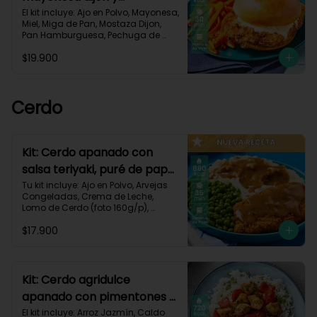
zanahorias asadas-79
El kit incluye: Ajo en Polvo, Mayonesa, 
Miel, Miga de Pan, Mostaza Dijon, 
Pan Hamburguesa, Pechuga de 
Pollo (foto 160g/p), Sour Cream, 
$19.900
Zanahoria.Receta Impresa.

930 kcal | Carbohidratos 80g | 
Grasas 50g | Proteínas 38g
Cerdo
Kit: Cerdo apanado con
salsa teriyaki, puré de papa
al ajillo y arvejas-150
Tu kit incluye: Ajo en Polvo, Arvejas 
Congeladas, Crema de Leche, 
Lomo de Cerdo (foto 160g/p), 
Mantequilla, Miga de Pan, Papa 
$17.900
Pastusa, Salsa teriyaki, Receta 
Impresa.

880 kcal | Carbohidratos 75g	| 
Grasas 45g | Proteínas 40g
Kit: Cerdo agridulce
apanado con pimentones y
arroz jazmín-116
El kit incluye: Arroz Jazmín, Caldo 