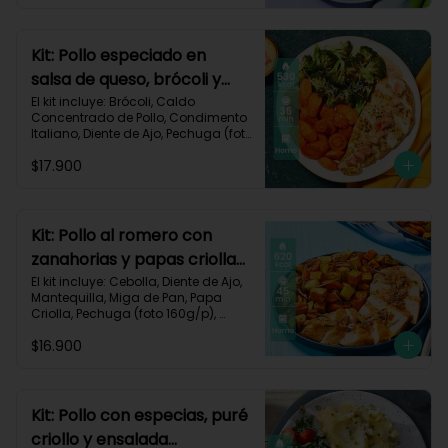
Impresa.

Carbohidratos 30g	| Grasas 40g | 
Proteínas 35g
Kit: Pollo especiado en
salsa de queso, brócoli y
zanahorias asadas-77
El kit incluye: Brócoli, Caldo 
Concentrado de Pollo, Condimento 
Italiano, Diente de Ajo, Pechuga (foto 
160g/p), Queso Crema, Queso 
$17.900
Monterey Jack, Tomate, Zanahoria, 
Receta Impresa.

Carbohidratos 26g | Grasas 30g | 
Proteínas 39g
Kit: Pollo al romero con
zanahorias y papas criollas
asadas-59
El kit incluye: Cebolla, Diente de Ajo, 
Mantequilla, Miga de Pan, Papa 
Criolla, Pechuga (foto 160g/p), 
Romero, Zanahoria, Receta 
$16.900
Impresa.

Carbohidratos 64g | Proteínas 35g | 
Grasas 24g
Kit: Pollo con especias, puré
criollo y ensalada