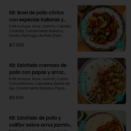
Carbohidratos 77g | Grasas 13g | 
Proteínas 37g | 580 kcal
Kit: Bowl de pollo cítrico
con especias italianas y
vegetales asados-135
El kit incluye: Arroz Jazmín, Cebolla 
Chalota, Condimento Italiano, 
Limón, Pechuga de Pollo (foto 
160g/p), Salsa Teriyaki, Tomate Tipo 
$17.900
Cherry, Zucchini, Receta Impresa.

770 kcal	Carbohidratos 75g | 
Grasas 22g | Proteínas 37g
Kit: Estofado cremoso de
pollo con papas y arroz
jazmín-127
El kit incluye: Arroz Jazmín, Caldo 
Concentrado, Cebolleta, Diente de 
Ajo, Condimento Italiano, Papa, 
Paprika, Pechuga de Pollo (foto 
$15.900
160g/p), Queso Crema, Receta 
Impresa.

740 kcal | Carbohidratos 106g | 
Grasas 14g | Proteínas 41g
Kit: Estofado de pollo y
coliflor sobre arroz jazmín-