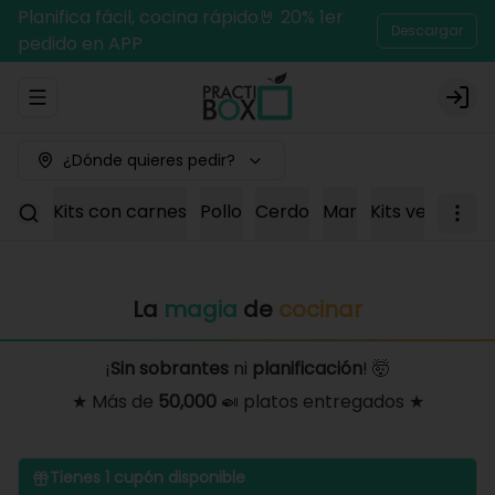
Planifica fácil, cocina rápido🤘 20% 1er
Descargar
pedido en APP
Abrir menu de navegación
Logi
¿Dónde quieres pedir?
Kits con carnes
Pollo
Cerdo
Mar
Kits vegetaria
La
magia
de
cocinar
¡
Sin sobrantes
ni
planificación
! 🤯
★ Más de
50,000
🍛 platos entregados ★
Tienes
1
cupón disponible