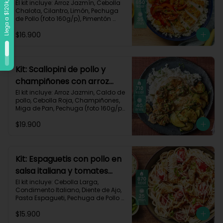
vegetales-109
El kit incluye: Arroz Jazmín, Cebolla 
Chalota, Cilantro, Limón, Pechuga 
de Pollo (foto 160g/p), Pimentón 
Rojo, Pimienta Roja, Piña, Salsa 
$16.900
Teriyaki, Receta Impresa.

Carbohidratos 72g	| Grasas 25g | 
Proteínas 34g
Kit: Scallopini de pollo y
champiñones con arroz
jazmín-5
El kit incluye: Arroz Jazmin, Caldo de 
pollo, Cebolla Roja, Champiñones, 
Miga de Pan, Pechuga (foto 160g/p), 
Perejil, Sour Cream, Zucchini y 
$19.900
Receta impresa.

Carbohidratos 71g | Grasas 25g | 
Proteínas 51g
Kit: Espaguetis con pollo en
salsa italiana y tomates
uvalina-129
El kit incluye: Cebolla Larga, 
Condimento Italiano, Diente de Ajo, 
Pasta Espagueti, Pechuga de Pollo 
(foto 160g/p), Queso Crema, Queso 
$15.900
Parmesano, Tomate Tipo Cherry, 
Receta Impresa.
