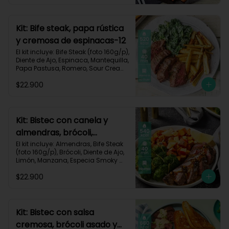
Carbohidratos 35g | Grasas 67g | 
Proteinas 62g
Kit: Bife steak, papa rústica
y cremosa de espinacas-12
El kit incluye: Bife Steak (foto 160g/p), 
Diente de Ajo, Espinaca, Mantequilla, 
Papa Pastusa, Romero, Sour Cream 
y Receta Impresa.

$22.900
Carbohidratos 40g | Grasas 23g | 
Proteínas 43g
Kit: Bistec con canela y
almendras, brócoli,
zanahorias asadas y
El kit incluye: Almendras, Bife Steak 
(foto 160g/p), Brócoli, Diente de Ajo, 
manzana-60
Limón, Manzana, Especia Smoky 
Cinnamon Paprika, Zanahoria, 
$22.900
Receta Impresa.

Carbohidratos 46g | Proteínas 35g | 
Grasas 26g
Kit: Bistec con salsa
cremosa, brócoli asado y