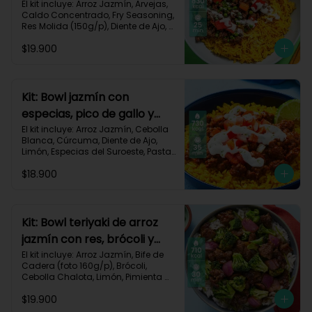
dorado-94
El kit incluye: Arroz Jazmín, Arvejas, 
Caldo Concentrado, Fry Seasoning, 
Res Molida (150g/p), Diente de Ajo, 
Cúrcuma, Mayonesa, Pimentón 
$19.900
Rojo, Receta Impresa.

Carbohidratos 76g | Grasas 45g | 
Proteínas 31g
Kit: Bowl jazmín con
especias, pico de gallo y
crema de limón-82
El kit incluye: Arroz Jazmín, Cebolla 
Blanca, Cúrcuma, Diente de Ajo, 
Limón, Especias del Suroeste, Pasta 
de Tomate, Res Molida (150g/p), 
$18.900
Sour Cream, Tomate, Receta 
Impresa.

730 kcal | Carbohidratos 82g | 
Grasas 32g | Proteínas 28g
Kit: Bowl teriyaki de arroz
jazmín con res, brócoli y
cebolla-114
El kit incluye: Arroz Jazmín, Bife de 
Cadera (foto 160g/p), Brócoli, 
Cebolla Chalota, Limón, Pimienta 
Roja, Salsa Teriyaki, Receta 
$19.900
Impresa.
