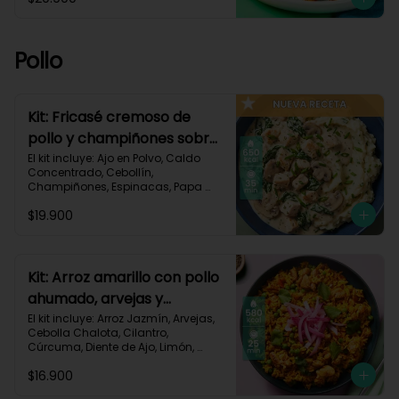
Pastusa, Queso Mozzarella Rallado, 
Salsa de Tomate, Vinagre 
Balsámico, Receta Impresa.

Pollo
1080 kcal | Carbohidratos 87g | 
Grasas 65g | Proteínas 37g
Kit: Fricasé cremoso de
pollo y champiñones sobre
puré de papa y espinacas-
El kit incluye: Ajo en Polvo, Caldo 
Concentrado, Cebollín, 
152
Champiñones, Espinacas, Papa 
Pastusa, 

$19.900
Pechuga de Pollo (foto 160g/p), 
Queso Crema, Sour Cream, Tomillo 
Seco, Receta Impresa.

650 kcal	| Carbohidratos 52g | 
Kit: Arroz amarillo con pollo
Grasas 32g | Proteínas 41g
ahumado, arvejas y
cilantro-131
El kit incluye: Arroz Jazmín, Arvejas, 
Cebolla Chalota, Cilantro, 
Cúrcuma, Diente de Ajo, Limón, 
Paprika, Pechuga de Pollo (foto 
$16.900
160g/p), Tomate, Receta Impresa.
