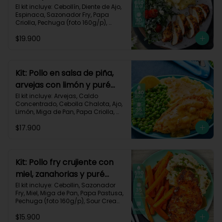
monterey-9
El kit incluye: Cebollín, Diente de Ajo, 
Espinaca, Sazonador Fry, Papa 
Criolla, Pechuga (foto 160g/p), 
Queso Crema, Queso Monterey Jack, 
$19.900
Sour Cream, Tomate Tipo Cherry y 
Receta impresa.

Carbohidratos 53g | Grasas 19g | 
Proteínas 57g

Kit: Pollo en salsa de piña,
arvejas con limón y puré
*Acumulas Practi-Puntos
rústico-54
El kit incluye: Arvejas, Caldo 
Concentrado, Cebolla Chalota, Ajo, 
Limón, Miga de Pan, Papa Criolla, 
Pechuga (foto 160g/p), Piña, Receta 
$17.900
Impresa.

640 kcal | Carbohidratos 62g | 
Grasas 28g | Proteínas 39g
Kit: Pollo fry crujiente con
miel, zanahorias y puré
sour-40
El kit incluye: Cebollin, Sazonador 
Fry, Miel, Miga de Pan, Papa Pastusa, 
Pechuga (foto 160g/p), Sour Cream, 
Zanahoria y Receta Impresa.

$15.900