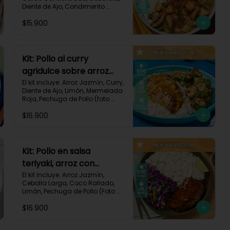
Diente de Ajo, Condimento 
Italiano, Papa, Paprika, Pechuga 
$15.900
de Pollo (foto 160g/p), Queso 
Crema, Receta Impresa.

740 kcal | Carbohidratos 106g | 
Grasas 14g | Proteínas 41g
Kit: Pollo al curry
agridulce sobre arroz
jazmín y zucchini
El kit incluye: Arroz Jazmín, Curry, 
Diente de Ajo, Limón, Mermelada 
horneado-148
Roja, Pechuga de Pollo (foto 
160g/p), Sour Cream, Zucchini 
$16.900
Verde, Receta Impresa.

650 kcal	| Carbohidratos 60g | 
Grasas 25g | Proteínas 37g
Kit: Pollo en salsa
teriyaki, arroz con
ralladura de coco y
El kit incluye: Arroz Jazmín, 
Cebolla Larga, Coco Rallado, 
repollo salteado-143
Limón, Pechuga de Pollo (Foto 
160g/p), Repollo Morado, Salsa 
$16.900
Teriyaki, Receta Impresa

570 kcal | Carbohidratos 56g | 