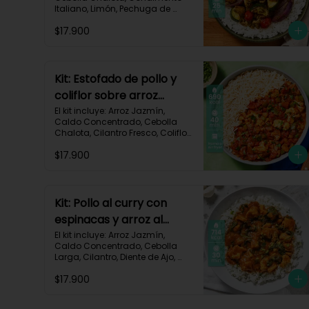
Italiano, Limón, Pechuga de 
Pollo (foto 160g/p), Salsa 
$17.900
Teriyaki, Tomate Tipo Cherry, 
Zucchini, Receta Impresa.

770 kcal	Carbohidratos 75g | 
Grasas 22g | Proteínas 37g
Kit: Estofado de pollo y
coliflor sobre arroz
jazmín-106
El kit incluye: Arroz Jazmín, 
Caldo Concentrado, Cebolla 
Chalota, Cilantro Fresco, Coliflor 
Cortado, Especias Mexicanas, 
$17.900
Pechuga de Pollo (foto 160g/p), 
Pimentón Verde, Salsa de 
Tomates Triturados, Receta 
Impresa.

Kit: Pollo al curry con
Carbohidratos 79g | Grasas 21g 
espinacas y arroz al
| Proteínas 42g
cilantro-93
El kit incluye: Arroz Jazmín, 
Caldo Concentrado, Cebolla 
Larga, Cilantro, Diente de Ajo, 
Espinaca Baby, Curry, Pasta de 
$17.900
Tomate, Pechuga (foto 160g/p), 
Tomates Triturados, Receta 
Impresa.
