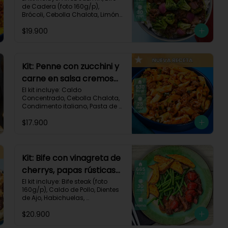
de Cadera (foto 160g/p), 
Brócoli, Cebolla Chalota, Limón, 
Pimienta Roja, Salsa Teriyaki, 
$19.900
Receta Impresa.

Carbohidratos 91g | Grasas 23g 
| Proteínas 38g
Kit: Penne con zucchini y
carne en salsa cremosa
italiana-146
El kit incluye: Caldo 
Concentrado, Cebolla Chalota, 
Condimento italiano, Pasta de 
Tomate, Pasta Penne, Queso 
$17.900
Crema, Res Molida, Zucchini 
Verde, Receta Impresa.

630 kcal	| Carbohidratos 81g | 
Grasas 15g | Proteínas 35g
Kit: Bife con vinagreta de
cherrys, papas rústicas
y habichuelas-61
El kit incluye: Bife steak (foto 
160g/p), Caldo de Pollo, Dientes 
de Ajo, Habichuelas, 
Mantequilla, Papa Pastusa, 
$20.900
Romero, Tomate Tipo Cherry, 
Vinagre Balsámico, Receta 