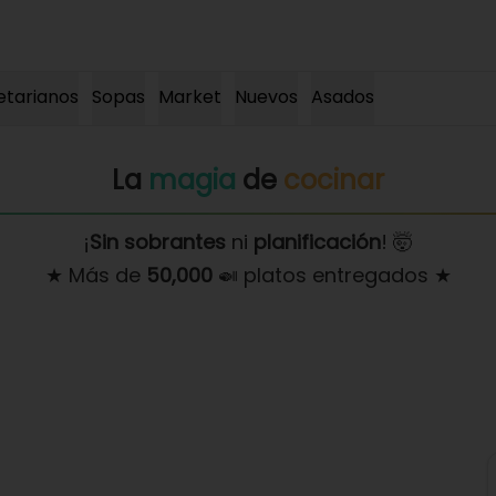
etarianos
Sopas
Market
Nuevos
Asados
La
magia
de
cocinar
¡
Sin sobrantes
ni
planificación
! 🤯
★ Más de
50,000
🍛 platos entregados ★