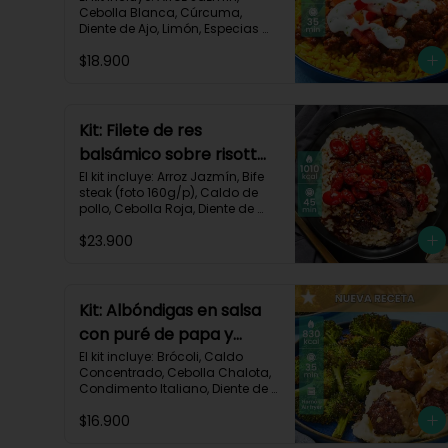
Cebolla Blanca, Cúrcuma, 
Diente de Ajo, Limón, Especias 
del Suroeste, Pasta de Tomate, 
$18.900
Res Molida (150g/p), Sour 
Cream, Tomate, Receta 
Impresa.

730 kcal | Carbohidratos 82g | 
Kit: Filete de res
Grasas 32g | Proteínas 28g
balsámico sobre risotto
parmesano-11
El kit incluye: Arroz Jazmín, Bife 
steak (foto 160g/p), Caldo de 
pollo, Cebolla Roja, Diente de 
Ajo, Queso Parmesano, Sour 
$23.900
Cream, Tomate Tipo Cherry, 
Vinagre Balsámico y Receta 
impresa.
Kit: Albóndigas en salsa
con puré de papa y
brócoli asado-137
El kit incluye: Brócoli, Caldo 
Concentrado, Cebolla Chalota, 
Condimento Italiano, Diente de 
Ajo, Miga de Pan, Papa Pastusa, 
$16.900
Res Molida (150g/p), Salsa de 
Soya, Receta Impresa