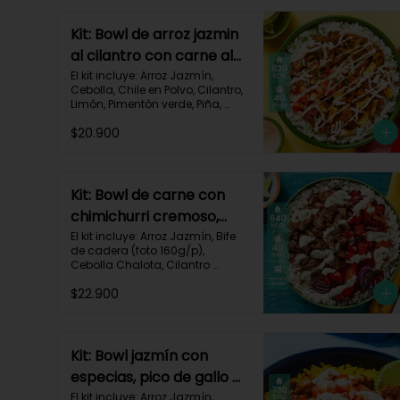
Kit: Bowl de arroz jazmin
al cilantro con carne al
pastor y pico de gallo-
El kit incluye: Arroz Jazmín, 
Cebolla, Chile en Polvo, Cilantro, 
84
Limón, Pimentón verde, Piña, 
Queso Mozzarella Rallado, Res 
$20.900
Molida (150g/p), Sour Cream, 
Tomate, Receta Impresa.

820 kcal | Carbohidratos 72g | 
Grasas 46g | Proteínas 30g
Kit: Bowl de carne con
chimichurri cremoso,
pimentón y tomate-115
El kit incluye: Arroz Jazmín, Bife 
de cadera (foto 160g/p), 
Cebolla Chalota, Cilantro 
Fresco, Diente de Ajo, Limón, 
$22.900
Mezcla de Especias del 
Suroeste, Pimentón Rojo, Sour 
Cream, Tomate, Receta 
Impresa.

Kit: Bowl jazmín con
Carbohidratos 87g | Grasas 21g 
especias, pico de gallo y
| Proteínas 44g
crema de limón-82
El kit incluye: Arroz Jazmín, 