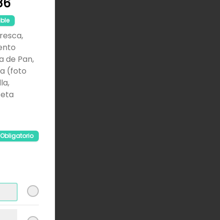
86
ible
Fresca,
ento
ga de Pan,
a (foto
la,
ceta
Obligatorio