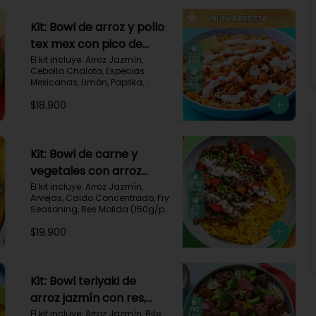
Kit: Bowl de arroz y pollo
tex mex con pico de
gallo, queso y sour
El kit incluye: Arroz Jazmín, 
Cebolla Chalota, Especias 
cream-147
Mexicanas, Limón, Paprika, 
Pasta de Tomate, Pechuga de 
$18.900
Pollo, Queso Mozzarella, Sour 
Cream, Tomate, Receta 
Impresa.

720 kcal	| Carbohidratos 73g | 
Kit: Bowl de carne y
Grasas 25g | Proteínas 41g
vegetales con arroz
dorado-94
El kit incluye: Arroz Jazmín, 
Arvejas, Caldo Concentrado, Fry 
Seasoning, Res Molida (150g/p), 
Diente de Ajo, Cúrcuma, 
$19.900
Mayonesa, Pimentón Rojo, 
Receta Impresa.

Carbohidratos 76g | Grasas 
45g | Proteínas 31g
Kit: Bowl teriyaki de
arroz jazmín con res,
brócoli y cebolla-114
El kit incluye: Arroz Jazmín, Bife 