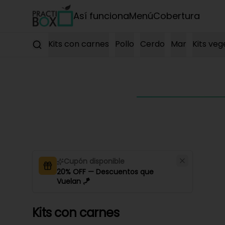
Así funciona
Menú
Cobertura
Kits con carnes
Pollo
Cerdo
Mar
Kits veg
Cupón disponible
20% OFF — Descuentos que
Vuelan 🪁
Kits con carnes