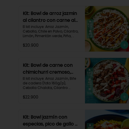
Kit: Bowl de arroz jazmin
al cilantro con carne al
pastor y pico de gallo-
El kit incluye: Arroz Jazmín, 
Cebolla, Chile en Polvo, Cilantro, 
84
Limón, Pimentón verde, Piña, 
Queso Mozzarella Rallado, Res 
$20.900
Molida (150g/p), Sour Cream, 
Tomate, Receta Impresa.

820 kcal | Carbohidratos 72g | 
Grasas 46g | Proteínas 30g
Kit: Bowl de carne con
chimichurri cremoso,
pimentón y tomate-115
El kit incluye: Arroz Jazmín, Bife 
de cadera (foto 160g/p), 
Cebolla Chalota, Cilantro 
Fresco, Diente de Ajo, Limón, 
$22.900
Mezcla de Especias del 
Suroeste, Pimentón Rojo, Sour 
Cream, Tomate, Receta 
Impresa.

Kit: Bowl jazmín con
Carbohidratos 87g | Grasas 21g 
especias, pico de gallo y
| Proteínas 44g