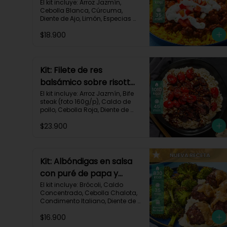
crema de limón-82
El kit incluye: Arroz Jazmín, 
Cebolla Blanca, Cúrcuma, 
Diente de Ajo, Limón, Especias 
del Suroeste, Pasta de Tomate, 
$18.900
Res Molida (150g/p), Sour 
Cream, Tomate, Receta 
Impresa.

730 kcal | Carbohidratos 82g | 
Kit: Filete de res
Grasas 32g | Proteínas 28g
balsámico sobre risotto
parmesano-11
El kit incluye: Arroz Jazmín, Bife 
steak (foto 160g/p), Caldo de 
pollo, Cebolla Roja, Diente de 
Ajo, Queso Parmesano, Sour 
$23.900
Cream, Tomate Tipo Cherry, 
Vinagre Balsámico y Receta 
impresa.
Kit: Albóndigas en salsa
con puré de papa y
brócoli asado-137
El kit incluye: Brócoli, Caldo 
Concentrado, Cebolla Chalota, 
Condimento Italiano, Diente de 
Ajo, Miga de Pan, Papa Pastusa, 
$16.900
Res Molida (150g/p), Salsa de 
Soya, Receta Impresa