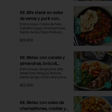
Kit: Bife steak en salsa
de setas y puré con
queso-36
El kit incluye: Caldo de Pollo, 
Cebolla Larga, Champiñones, 
Diente de Ajo, Papa Pastusa, 
Queso Monterey Jack, Beaf 
$22.900
steak (foto 160g/p), Sour Cream 
y Receta impresa.

Carbohidratos 35g | Grasas 
67g | Proteinas 62g
Kit: Bistec con canela y
almendras, brócoli,
zanahorias asadas y
El kit incluye: Almendras, Bife 
Steak (foto 160g/p), Brócoli, 
manzana-60
Diente de Ajo, Limón, Manzana, 
Especia Smoky Cinnamon 
$22.900
Paprika, Zanahoria, Receta 
Impresa.

Carbohidratos 46g | Proteínas 
35g | Grasas 26g
Kit: Bistec con salsa de
champiñones, criollas y