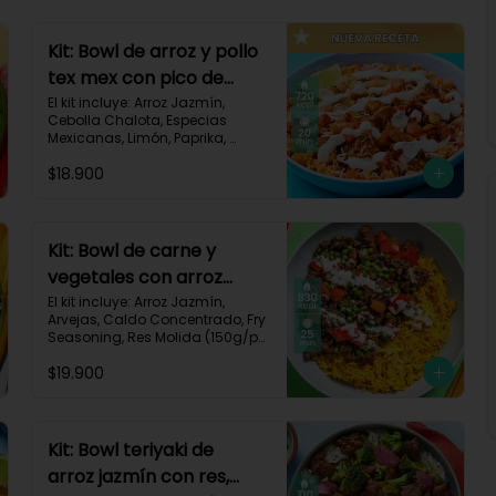
Kit: Bowl de arroz y pollo
tex mex con pico de
gallo, queso y sour
El kit incluye: Arroz Jazmín, 
Cebolla Chalota, Especias 
cream-147
Mexicanas, Limón, Paprika, 
Pasta de Tomate, Pechuga de 
$18.900
Pollo, Queso Mozzarella, Sour 
Cream, Tomate, Receta 
Impresa.

720 kcal	| Carbohidratos 73g | 
Kit: Bowl de carne y
Grasas 25g | Proteínas 41g
vegetales con arroz
dorado-94
El kit incluye: Arroz Jazmín, 
Arvejas, Caldo Concentrado, Fry 
Seasoning, Res Molida (150g/p), 
Diente de Ajo, Cúrcuma, 
$19.900
Mayonesa, Pimentón Rojo, 
Receta Impresa.

Carbohidratos 76g | Grasas 
45g | Proteínas 31g
Kit: Bowl teriyaki de
arroz jazmín con res,