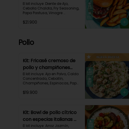
mermelada de chalota
El kit incluye: Diente de Ajo, 
Cebolla Chalota, Fry Seasoning, 
y mayonesa de ajo-66
Papa Pastusa, Vinagre 
Balsámico, Mayonesa, 
$21.900
Hamburguesa de Res (125g/p), 
Pan Hamburguesa, Salsa de 
Tomate, Queso Monterey Jack 
Rallado, Receta Impresa.

Pollo
Carbohidratos 88g | Grasas 
53g | Proteínas 42g
Kit: Fricasé cremoso de
pollo y champiñones
sobre puré de papa y
El kit incluye: Ajo en Polvo, Caldo 
Concentrado, Cebollín, 
espinacas-152
Champiñones, Espinacas, Papa 
Pastusa, 

$19.900
Pechuga de Pollo (foto 160g/p), 
Queso Crema, Sour Cream, 
Tomillo Seco, Receta Impresa.

650 kcal	| Carbohidratos 52g | 
Kit: Bowl de pollo cítrico
Grasas 32g | Proteínas 41g
con especias italianas y
vegetales asados-135
El kit incluye: Arroz Jazmín, 