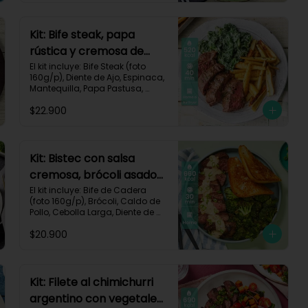
Impresa.

Carbohidratos 47g | Proteínas 
Kit: Bife steak, papa
28g | Grasas 40g
rústica y cremosa de
espinacas-12
El kit incluye: Bife Steak (foto 
160g/p), Diente de Ajo, Espinaca, 
Mantequilla, Papa Pastusa, 
Romero, Sour Cream y Receta 
$22.900
Impresa.

Carbohidratos 40g | Grasas 
23g | Proteínas 43g
Kit: Bistec con salsa
cremosa, brócoli asado
y pan de ajo-67
El kit incluye: Bife de Cadera 
(foto 160g/p), Brócoli, Caldo de 
Pollo, Cebolla Larga, Diente de 
Ajo, Mantequilla, Mostaza Dijon, 
$20.900
Pan Hamburguesa, Sour Cream, 
Receta Impresa.

Carbohidratos 37g | Grasas 
39g | Proteínas 36g
Kit: Filete al chimichurri
argentino con vegetales