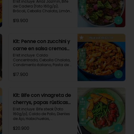
brócoli y cebolla-114
El kit incluye: Arroz Jazmín, Bife 
de Cadera (foto 160g/p), 
Brócoli, Cebolla Chalota, Limón, 
Pimienta Roja, Salsa Teriyaki, 
$19.900
Receta Impresa.

Carbohidratos 91g | Grasas 23g 
| Proteínas 38g
Kit: Penne con zucchini y
carne en salsa cremosa
italiana-146
El kit incluye: Caldo 
Concentrado, Cebolla Chalota, 
Condimento italiano, Pasta de 
Tomate, Pasta Penne, Queso 
$17.900
Crema, Res Molida, Zucchini 
Verde, Receta Impresa.

630 kcal	| Carbohidratos 81g | 
Grasas 15g | Proteínas 35g
Kit: Bife con vinagreta de
cherrys, papas rústicas
y habichuelas-61
El kit incluye: Bife steak (foto 
160g/p), Caldo de Pollo, Dientes 
de Ajo, Habichuelas, 
Mantequilla, Papa Pastusa, 
$20.900
Romero, Tomate Tipo Cherry, 
Vinagre Balsámico, Receta 