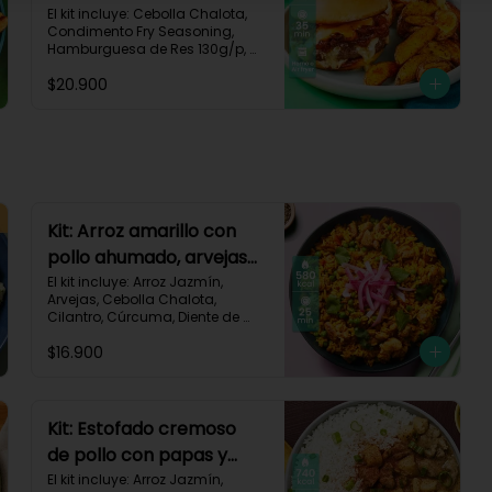
papas y cebolla
El kit incluye: Cebolla Chalota, 
Condimento Fry Seasoning, 
caramelizada-142
Hamburguesa de Res 130g/p, 
Mayonesa, Mostaza Dijon, Pan 
$20.900
Hamburguesa brioche, Papa 
Pastusa, Queso Mozzarella 
Rallado, Salsa de Tomate, 
Vinagre Balsámico, Receta 
Impresa.

1080 kcal | Carbohidratos 87g | 
Grasas 65g | Proteínas 37g
Kit: Arroz amarillo con
pollo ahumado, arvejas
y cilantro-131
El kit incluye: Arroz Jazmín, 
Arvejas, Cebolla Chalota, 
Cilantro, Cúrcuma, Diente de 
Ajo, Limón, Paprika, Pechuga de 
$16.900
Pollo (foto 160g/p), Tomate, 
Receta Impresa.

Carbohidratos 77g | Grasas 13g 
| Proteínas 37g | 580 kcal
Kit: Estofado cremoso
de pollo con papas y
arroz jazmín-127
El kit incluye: Arroz Jazmín, 