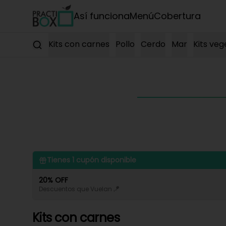
Así funciona
Menú
Cobertura
Kits con carnes
Pollo
Cerdo
Mar
Kits veg
Tienes
1
cupón disponible
20% OFF
Descuentos que Vuelan 🪁
Kits con carnes