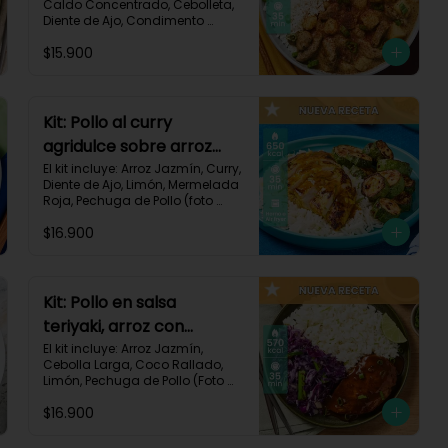
Caldo Concentrado, Cebolleta, 
Diente de Ajo, Condimento 
Italiano, Papa, Paprika, Pechuga 
$15.900
de Pollo (foto 160g/p), Queso 
Crema, Receta Impresa.

740 kcal | Carbohidratos 106g | 
Grasas 14g | Proteínas 41g
Kit: Pollo al curry
agridulce sobre arroz
jazmín y zucchini
El kit incluye: Arroz Jazmín, Curry, 
Diente de Ajo, Limón, Mermelada 
horneado-148
Roja, Pechuga de Pollo (foto 
160g/p), Sour Cream, Zucchini 
$16.900
Verde, Receta Impresa.

650 kcal	| Carbohidratos 60g | 
Grasas 25g | Proteínas 37g
Kit: Pollo en salsa
teriyaki, arroz con
ralladura de coco y
El kit incluye: Arroz Jazmín, 
Cebolla Larga, Coco Rallado, 
repollo salteado-143
Limón, Pechuga de Pollo (Foto 
160g/p), Repollo Morado, Salsa 
$16.900
Teriyaki, Receta Impresa

570 kcal | Carbohidratos 56g | 