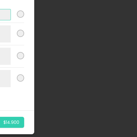
o
$14.900