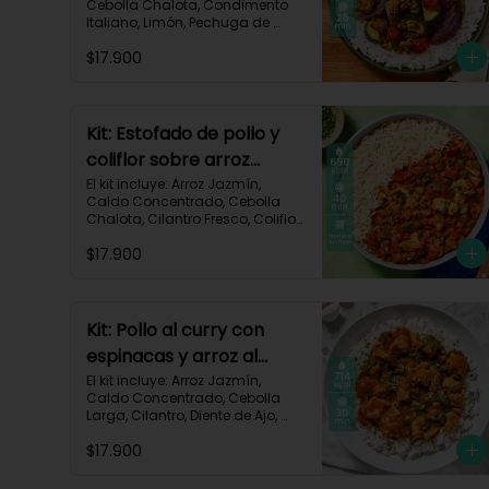
Cebolla Chalota, Condimento 
Italiano, Limón, Pechuga de 
Pollo (foto 160g/p), Salsa 
$17.900
Teriyaki, Tomate Tipo Cherry, 
Zucchini, Receta Impresa.

770 kcal	Carbohidratos 75g | 
Grasas 22g | Proteínas 37g
Kit: Estofado de pollo y
coliflor sobre arroz
jazmín-106
El kit incluye: Arroz Jazmín, 
Caldo Concentrado, Cebolla 
Chalota, Cilantro Fresco, Coliflor 
Cortado, Especias Mexicanas, 
$17.900
Pechuga de Pollo (foto 160g/p), 
Pimentón Verde, Salsa de 
Tomates Triturados, Receta 
Impresa.

Kit: Pollo al curry con
Carbohidratos 79g | Grasas 21g 
espinacas y arroz al
| Proteínas 42g
cilantro-93
El kit incluye: Arroz Jazmín, 
Caldo Concentrado, Cebolla 
Larga, Cilantro, Diente de Ajo, 
Espinaca Baby, Curry, Pasta de 
$17.900
Tomate, Pechuga (foto 160g/p), 
Tomates Triturados, Receta 
Impresa.
