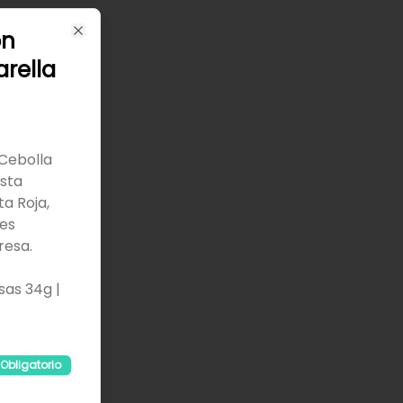
on
Close
rella
 Cebolla
asta
ta Roja,
es
resa.
sas 34g |
Obligatorio