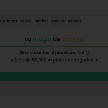
etarianos
Sopas
Market
Nuevos
Asados
La
magia
de
cocinar
¡
Sin sobrantes
ni
planificación
! 🤯
★ Más de
50,000
🍛 platos entregados ★