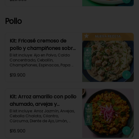
Pastusa, Queso Mozzarella Rallado, 
Salsa de Tomate, Vinagre 
Balsámico, Receta Impresa.

Pollo
1080 kcal | Carbohidratos 87g | 
Grasas 65g | Proteínas 37g
Kit: Fricasé cremoso de
pollo y champiñones sobre
puré de papa y espinacas-
El kit incluye: Ajo en Polvo, Caldo 
Concentrado, Cebollín, 
152
Champiñones, Espinacas, Papa 
Pastusa, 

$19.900
Pechuga de Pollo (foto 160g/p), 
Queso Crema, Sour Cream, Tomillo 
Seco, Receta Impresa.

650 kcal	| Carbohidratos 52g | 
Kit: Arroz amarillo con pollo
Grasas 32g | Proteínas 41g
ahumado, arvejas y
cilantro-131
El kit incluye: Arroz Jazmín, Arvejas, 
Cebolla Chalota, Cilantro, 
Cúrcuma, Diente de Ajo, Limón, 
Paprika, Pechuga de Pollo (foto 
$16.900
160g/p), Tomate, Receta Impresa.
