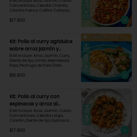
106
El kit incluye: Arroz Jazmín, Caldo 
Concentrado, Cebolla Chalota, 
Cilantro Fresco, Coliflor Cortado, 
Especias Mexicanas, Pechuga de 
$17.900
Pollo (foto 160g/p), Pimentón Verde, 
Salsa de Tomates Triturados, 
Receta Impresa.

Carbohidratos 79g | Grasas 21g | 
Kit: Pollo al curry agridulce
Proteínas 42g
sobre arroz jazmín y
zucchini horneado-148
El kit incluye: Arroz Jazmín, Curry, 
Diente de Ajo, Limón, Mermelada 
Roja, Pechuga de Pollo (foto 
160g/p), Sour Cream, Zucchini 
$16.900
Verde, Receta Impresa.

650 kcal	| Carbohidratos 60g | 
Grasas 25g | Proteínas 37g
Kit: Pollo al curry con
espinacas y arroz al
cilantro-93
El kit incluye: Arroz Jazmín, Caldo 
Concentrado, Cebolla Larga, 
Cilantro, Diente de Ajo, Espinaca 
Baby, Curry, Pasta de Tomate, 
$17.900
Pechuga (foto 160g/p), Tomates 
Triturados, Receta Impresa.
