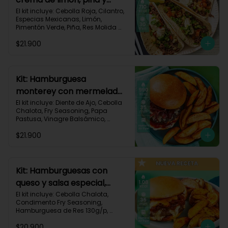
especias-17
El kit incluye: Cebolla Roja, Cilantro, 
Especias Mexicanas, Limón, 
Pimentón Verde, Piña, Res Molida 
(150g/p), Sour Cream, Tomate, 
$21.900
Tortillas de Harina (3/p) y Receta 
Impresa.

Carbohidratos 67g | Grasas 36g | 
Proteínas 31g
Kit: Hamburguesa
monterey con mermelada
de chalota y mayonesa de
El kit incluye: Diente de Ajo, Cebolla 
Chalota, Fry Seasoning, Papa 
ajo-66
Pastusa, Vinagre Balsámico, 
Mayonesa, Hamburguesa de Res 
$21.900
(125g/p), Pan Hamburguesa, Salsa 
de Tomate, Queso Monterey Jack 
Rallado, Receta Impresa.

Carbohidratos 88g | Grasas 53g | 
Kit: Hamburguesas con
Proteínas 42g
queso y salsa especial,
papas y cebolla
El kit incluye: Cebolla Chalota, 
Condimento Fry Seasoning, 
caramelizada-142
Hamburguesa de Res 130g/p, 
Mayonesa, Mostaza Dijon, Pan 
$20.900
Hamburguesa brioche, Papa 