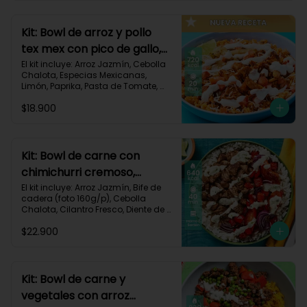
820 kcal | Carbohidratos 72g | 
Grasas 46g | Proteínas 30g
Kit: Bowl de arroz y pollo
tex mex con pico de gallo,
queso y sour cream-147
El kit incluye: Arroz Jazmín, Cebolla 
Chalota, Especias Mexicanas, 
Limón, Paprika, Pasta de Tomate, 
Pechuga de Pollo, Queso Mozzarella, 
$18.900
Sour Cream, Tomate, Receta 
Impresa.

720 kcal	| Carbohidratos 73g | 
Grasas 25g | Proteínas 41g
Kit: Bowl de carne con
chimichurri cremoso,
pimentón y tomate-115
El kit incluye: Arroz Jazmín, Bife de 
cadera (foto 160g/p), Cebolla 
Chalota, Cilantro Fresco, Diente de 
Ajo, Limón, Mezcla de Especias del 
$22.900
Suroeste, Pimentón Rojo, Sour 
Cream, Tomate, Receta Impresa.

Carbohidratos 87g | Grasas 21g | 
Proteínas 44g
Kit: Bowl de carne y
vegetales con arroz