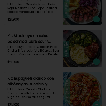
El kit incluye: Cebolla, Mermelada 
Roja, Mostaza Dijon, Papa Pastusa, 
Repollo Morado, Bife steak (foto 
160g/p), Romero, Vinagre 
$21.900
Balsámico, Vinagre de Vino Blanco, 
Receta Impresa.

755kcal | Carbohidratos 49g | 
Grasas 47g | Proteínas 36g
Kit: Steak eye en salsa
balsámica, puré sour y
brócoli-15
El kit incluye: Brócoli, Cebollín, Papa 
Criolla, Bife steak (foto 160g/p), Sour 
Cream, Vinagre Balsámico, Receta 
Impresa.

$21.900
Carbohidratos 70g | Grasas 49g | 
Proteínas 44g
Kit: Espagueti clásico con
albóndigas, zucchini y
parmesano-92
El kit incluye: Cebolla Chalota, 
Condimento Italiano, Diente de Ajo, 
Miga de Pan, Pasta Espagueti, 
Queso Parmesano Rallado, Res 
$21.900
Molida (150g/p), Salsa de Tomates 