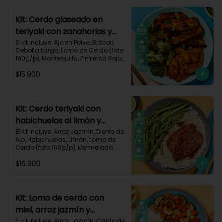
640 kcal | Carbohidratos 68g | 
Grasas 22g | Proteínas 40g
Kit: Cerdo glaseado en
teriyaki con zanahorias y
brócoli asados-125
El kit incluye: Ajo en Polvo, Brócoli, 
Cebolla Larga, Lomo de Cerdo (foto 
160g/p), Mantequilla, Pimienta Roja, 
Salsa Teriyaki, Zanahoria, Receta 
$15.900
Impresa.

Carbohidratos 38g | Grasas 26g | 
Proteínas 32g
Kit: Cerdo teriyaki con
habichuelas al limón y
arroz al ajillo-3
El kit incluye: Arroz Jazmín, Diente de 
Ajo, Habichuelas, Limón, Lomo de 
Cerdo (foto 160g/p), Mermelada 
Roja, Salsa Teriyaki, Receta 
$16.900
Impresa.

Carbohidratos 66g | Grasas 31g | 
Proteínas 37g
Kit: Lomo de cerdo con
miel, arroz jazmín y
verduras al limón-76
El kit incluye: Arroz Jazmín, Caldo de 