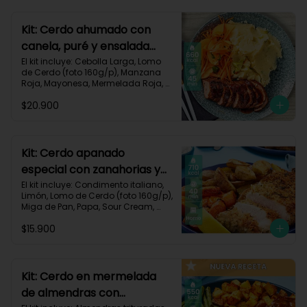
700 kcal | Carbohidratos 101g | 
Grasas 13g | Proteínas 33g
Kit: Cerdo ahumado con
canela, puré y ensalada
dulce-2
El kit incluye: Cebolla Larga, Lomo 
de Cerdo (foto 160g/p), Manzana 
Roja, Mayonesa, Mermelada Roja, 
Papa Pastusa, Condimento Smoky 
$20.900
Cinnamon Paprika, Sour Cream, 
Vinagre de Vino Blanco, Zanahoria 
y Receta Impresa.

Carbohidratos 59g | Grasas 19g | 
Kit: Cerdo apanado
Proteínas 36g
especial con zanahorias y
papas al horno-58
El kit incluye: Condimento italiano, 
Limón, Lomo de Cerdo (foto 160g/p), 
Miga de Pan, Papa, Sour Cream, 
Zanahoria, Receta impresa.

$15.900
Carbohidratos 64g | Proteínas 37g | 
Grasas 37g
Kit: Cerdo en mermelada
de almendras con