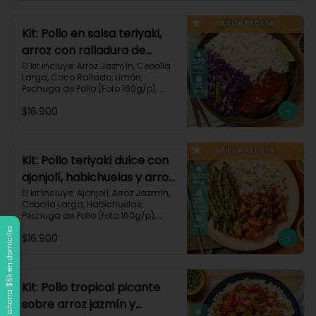
Carbohidratos 90g | Grasas 21g | 
Protaínas 40g
Kit: Pollo en salsa teriyaki,
arroz con ralladura de
coco y repollo salteado-
El kit incluye: Arroz Jazmín, Cebolla 
Larga, Coco Rallado, Limón, 
143
Pechuga de Pollo (Foto 160g/p), 
Repollo Morado, Salsa Teriyaki, 
$16.900
Receta Impresa

570 kcal | Carbohidratos 56g | 
Grasas 20g | Proteínas 37g
Kit: Pollo teriyaki dulce con
ajonjolí, habichuelas y arroz
jazmín-149
El kit incluye: Ajonjolí, Arroz Jazmín, 
Cebolla Larga, Habichuelas, 
Pechuga de Pollo (foto 160g/p), 
Salsa Teriyaki, Smoky Cinnamon 
Llega a $120k, ahorra $5k en domicilio
$16.900
Paprika, Receta Impresa.

570 kcal | Carbohidratos 68g | 
Grasas 15g | Proteínas 38g | 
Preparación 25 min
Kit: Pollo tropical picante
sobre arroz jazmín y