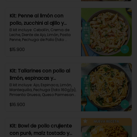
Carbohidratos 72g | Grasas 41g | 
Proteínas 49g
Kit: Penne al limón con
pollo, zucchini al ajillo y
cebollín-111
El kit incluye: Cebollín, Crema de 
Leche, Diente de Ajo, Limón, Pasta 
Penne, Pechuga de Pollo (foto 
160g/p), Queso Parmesano, 
$15.900
Zucchini Verde, Receta Impresa.

Carbohidratos 80g | Grasas 44g | 
Proteínas 47g
Kit: Tallarines con pollo al
limón, espinacas y
parmesano-68
El kit incluye: Ajo, Espinaca, Limón, 
Mantequilla, Pechuga (foto 160g/p), 
Pimienta Gruesa, Queso Parmesano, 
Tallarines, Receta Impresa.

$16.900
Carbohidratos 75g | Grasas 26g | 
Proteínas 50g
Kit: Bowl de pollo crujiente
con puré, maíz tostado y