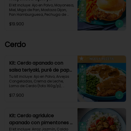
zanahorias asadas-79
El kit incluye: Ajo en Polvo, Mayonesa, 
Miel, Miga de Pan, Mostaza Dijon, 
Pan Hamburguesa, Pechuga de 
Pollo (foto 160g/p), Sour Cream, 
$19.900
Zanahoria.Receta Impresa.

930 kcal | Carbohidratos 80g | 
Grasas 50g | Proteínas 38g
Cerdo
Kit: Cerdo apanado con
salsa teriyaki, puré de papa
al ajillo y arvejas-150
Tu kit incluye: Ajo en Polvo, Arvejas 
Congeladas, Crema de Leche, 
Lomo de Cerdo (foto 160g/p), 
Mantequilla, Miga de Pan, Papa 
$17.900
Pastusa, Salsa teriyaki, Receta 
Impresa.

880 kcal | Carbohidratos 75g	| 
Grasas 45g | Proteínas 40g
Kit: Cerdo agridulce
apanado con pimentones y
arroz jazmín-116
El kit incluye: Arroz Jazmín, Caldo 