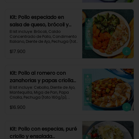
Impresa.

Carbohidratos 30g	| Grasas 40g | 
Proteínas 35g
Kit: Pollo especiado en
salsa de queso, brócoli y
zanahorias asadas-77
El kit incluye: Brócoli, Caldo 
Concentrado de Pollo, Condimento 
Italiano, Diente de Ajo, Pechuga (foto 
160g/p), Queso Crema, Queso 
$17.900
Monterey Jack, Tomate, Zanahoria, 
Receta Impresa.

Carbohidratos 26g | Grasas 30g | 
Proteínas 39g
Kit: Pollo al romero con
zanahorias y papas criollas
asadas-59
El kit incluye: Cebolla, Diente de Ajo, 
Mantequilla, Miga de Pan, Papa 
Criolla, Pechuga (foto 160g/p), 
Romero, Zanahoria, Receta 
$16.900
Impresa.

Carbohidratos 64g | Proteínas 35g | 
Grasas 24g
Kit: Pollo con especias, puré
criollo y ensalada