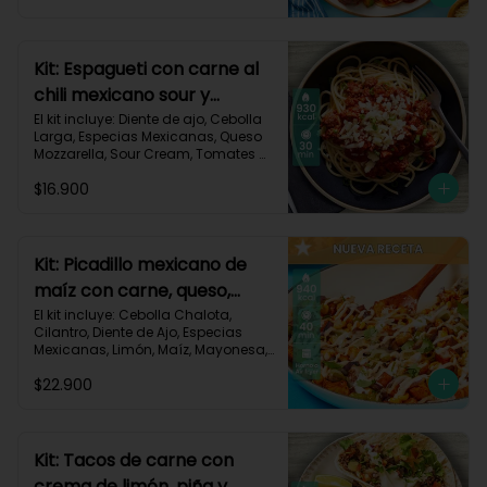
Triturados, Zucchini Verde, Receta 
Impresa.

Carbohidratos 90g | Grasas 49g | 
Kit: Espagueti con carne al
Proteínas 45g
chili mexicano sour y
queso-35
El kit incluye: Diente de ajo, Cebolla 
Larga, Especias Mexicanas, Queso 
Mozzarella, Sour Cream, Tomates 
Triturados, Espagueti, Carne de Res 
$16.900
Molida (150g/p), Receta Impresa.

930 kcal | Carbohidratos 107g | 
Grasas 33g | Proteínas 45g
Kit: Picadillo mexicano de
maíz con carne, queso,
criollas y crema de limón-
El kit incluye: Cebolla Chalota, 
Cilantro, Diente de Ajo, Especias 
139
Mexicanas, Limón, Maíz, Mayonesa, 
Papa Criolla, Pimentón, Queso 
$22.900
Mozzarella Rallado, Carne de Res 
Molida (150g/p), Receta Impresa.

940 Kcal | Carbohidratos 75g | 
Grasas 30g | Proteínas 40g
Kit: Tacos de carne con
crema de limón, piña y