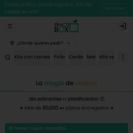
Planifica fácil, cocina rápido🤘 20% 1er
Descargar
pedido en APP
Abrir menu de navegación
Logi
¿Dónde quieres pedir?
Kits con carnes
Pollo
Cerdo
Mar
Kits vegetaria
La
magia
de
cocinar
¡
Sin sobrantes
ni
planificación
! 🤯
★ Más de
50,000
🍛 platos entregados ★
Tienes
1
cupón disponible