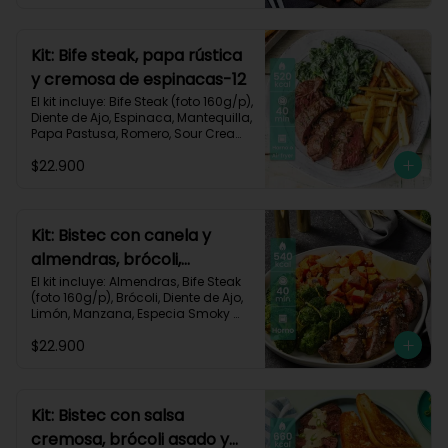
Carbohidratos 35g | Grasas 67g | 
Proteinas 62g
Kit: Bife steak, papa rústica
y cremosa de espinacas-12
El kit incluye: Bife Steak (foto 160g/p), 
Diente de Ajo, Espinaca, Mantequilla, 
Papa Pastusa, Romero, Sour Cream 
y Receta Impresa.

$22.900
Carbohidratos 40g | Grasas 23g | 
Proteínas 43g
Kit: Bistec con canela y
almendras, brócoli,
zanahorias asadas y
El kit incluye: Almendras, Bife Steak 
(foto 160g/p), Brócoli, Diente de Ajo, 
manzana-60
Limón, Manzana, Especia Smoky 
Cinnamon Paprika, Zanahoria, 
$22.900
Receta Impresa.

Carbohidratos 46g | Proteínas 35g | 
Grasas 26g
Kit: Bistec con salsa
cremosa, brócoli asado y