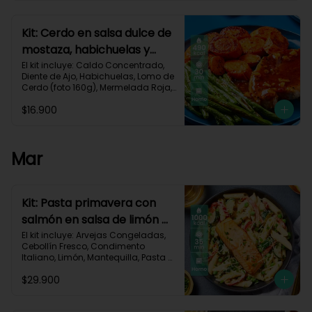
Carbohidratos 40g | Grasas 25g | 
Proteínas 34g
Kit: Cerdo en salsa dulce de
mostaza, habichuelas y
zanahorias asadas-133
El kit incluye: Caldo Concentrado, 
Diente de Ajo, Habichuelas, Lomo de 
Cerdo (foto 160g), Mermelada Roja, 
Mostaza Dijon, Zanahoria, Receta 
$16.900
Impresa.

490 kcal	| Carbohidratos 35g	| 
Grasas 27g | Proteínas 29g
Mar
Kit: Pasta primavera con
salmón en salsa de limón y
vegetales asados-123
El kit incluye: Arvejas Congeladas, 
Cebollín Fresco, Condimento 
Italiano, Limón, Mantequilla, Pasta 
Penne, Pimentón, Queso Crema, 
$29.900
Queso Parmesano, Salmón (120g/p 
- peso congelado), Zucchini, 
Receta Impresa.
