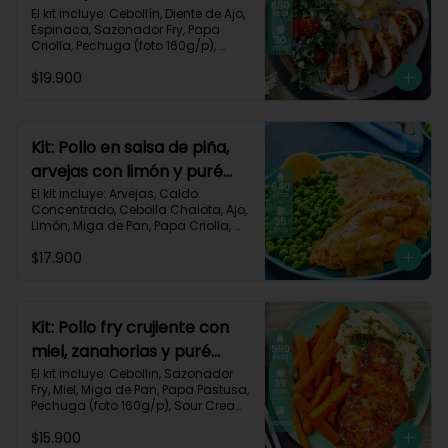
monterey-9
El kit incluye: Cebollín, Diente de Ajo, 
Espinaca, Sazonador Fry, Papa 
Criolla, Pechuga (foto 160g/p), 
Queso Crema, Queso Monterey Jack, 
$19.900
Sour Cream, Tomate Tipo Cherry y 
Receta impresa.

Carbohidratos 53g | Grasas 19g | 
Proteínas 57g

Kit: Pollo en salsa de piña,
arvejas con limón y puré
*Acumulas Practi-Puntos
rústico-54
El kit incluye: Arvejas, Caldo 
Concentrado, Cebolla Chalota, Ajo, 
Limón, Miga de Pan, Papa Criolla, 
Pechuga (foto 160g/p), Piña, Receta 
$17.900
Impresa.

640 kcal | Carbohidratos 62g | 
Grasas 28g | Proteínas 39g
Kit: Pollo fry crujiente con
miel, zanahorias y puré
sour-40
El kit incluye: Cebollin, Sazonador 
Fry, Miel, Miga de Pan, Papa Pastusa, 
Pechuga (foto 160g/p), Sour Cream, 
Zanahoria y Receta Impresa.

$15.900