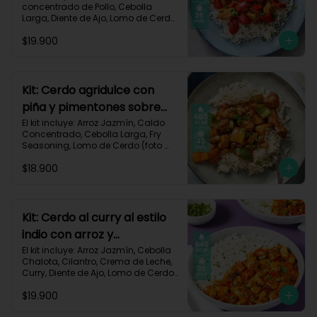
concentrado de Pollo, Cebolla 
Larga, Diente de Ajo, Lomo de Cerdo 
(foto 160g/p), Miga de Pan, 
$19.900
Pimentón Rojo, Salsa de Soya, 
Vinagre de Vino Blanco, Receta 
Impresa.

Carbohidratos 87g | Grasas 21g | 
Kit: Cerdo agridulce con
Proteínas 44g
piña y pimentones sobre
arroz jazmín-101
El kit incluye: Arroz Jazmín, Caldo 
Concentrado, Cebolla Larga, Fry 
Seasoning, Lomo de Cerdo (foto 
160g/p), Miga de Pan, Pimentón, 
$18.900
Piña, Salsa de Soya, Vinagre de 
Manzana, Receta Impresa.

Carbohidratos 93g | Grasas 20g | 
Proteínas 41g
Kit: Cerdo al curry al estilo
indio con arroz y
pimentón-73
El kit incluye: Arroz Jazmín, Cebolla 
Chalota, Cilantro, Crema de Leche, 
Curry, Diente de Ajo, Lomo de Cerdo 
(foto 160g/p), Paprika, Pimentón 
$19.900
Rojo, Sour Cream, Receta Impresa.
