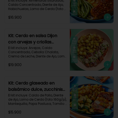
habichuelas y criollas al
El kit incluye: Almendras trituradas, 
Caldo Concentrado, Diente de Ajo, 
horno-144
Habichuelas, Lomo de Cerdo (foto 
160g/p), Mermelada Roja, Papa 
$16.900
Criolla, Receta Impresa.

550 kcal	| Carbohidratos 48g	| 
Grasas 26g	| Proteínas 30g
Kit: Cerdo en salsa Dijon
con arvejas y criollas
asadas-95
El kit incluye: Arvejas, Caldo 
Concentrado, Cebolla Chalota, 
Crema de Leche, Diente de Ajo, Lomo 
de Cerdo (foto 160g/p), Mantequilla, 
$19.900
Mostaza Dijon, Papa Criolla, 
Especias Smoky Cinnamon Paprika, 
Receta Impresa.

Carbohidratos 58g | Grasas 38g | 
Kit: Cerdo glaseado en
Proteínas 44g
balsámico dulce, zucchinis
y papas al tomillo-57
El kit incluye: Caldo de Pollo, Diente 
de Ajo, Lomo de Cerdo (foto 160g/p), 
Mantequilla, Papa Pastusa, Tomillo 
Seco, Vinagre Balsámico, Zucchini 
$15.900
Verde, Receta Impresa.
