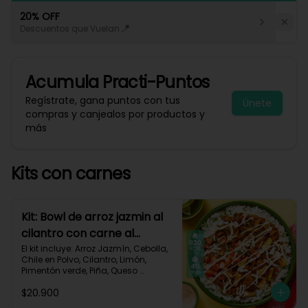
20% OFF
Descuentos que Vuelan 🪁
Acumula
Practi-Puntos
Regístrate, gana puntos con tus
Únete
compras y canjealos por productos y
más
Kits con carnes
Kit: Bowl de arroz jazmin al
cilantro con carne al
pastor y pico de gallo-84
El kit incluye: Arroz Jazmín, Cebolla, 
Chile en Polvo, Cilantro, Limón, 
Pimentón verde, Piña, Queso 
Mozzarella Rallado, Res Molida 
$20.900
(150g/p), Sour Cream, Tomate, 
Receta Impresa.
