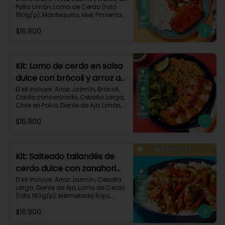
Pollo, Limón, Lomo de Cerdo (foto 
160g/p), Mantequilla, Miel, Pimienta 
Roja, Zanahoria, Zucchini Verde, 
$16.900
Receta Impresa.

Carbohidratos 80g | Grasas 35g | 
Proteinas 34g
Kit: Lomo de cerdo en salsa
dulce con brócoli y arroz al
chile-91
El kit incluye: Arroz Jazmín, Brócoli, 
Caldo concentrado, Cebolla Larga, 
Chile en Polvo, Diente de Ajo, Limón, 
Lomo de Cerdo (foto 160g/p), 
$16.900
Mantequilla, Mermelada Roja, 
Receta Impresa.

Carbohidratos 67g	| Grasas 31g | 
Proteínas 31g
Kit: Salteado tailandés de
cerdo dulce con zanahorias
y arroz-141
El kit incluye: Arroz Jazmín, Cebolla 
Larga, Diente de Ajo, Lomo de Cerdo 
(foto 160g/p), Mermelada Roja, 
Salsa de Soya, Smoky Cinnamon 
$16.900
Paprika, Zanahoria, Receta Impresa.
