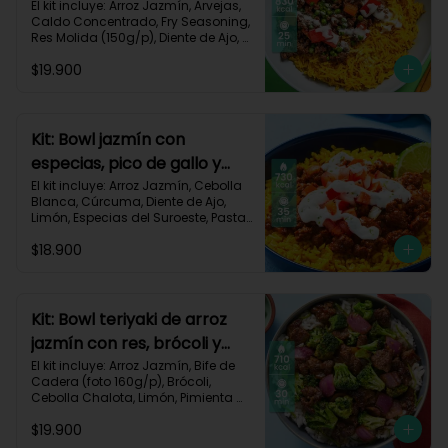
dorado-94
El kit incluye: Arroz Jazmín, Arvejas, 
Caldo Concentrado, Fry Seasoning, 
Res Molida (150g/p), Diente de Ajo, 
Cúrcuma, Mayonesa, Pimentón 
$19.900
Rojo, Receta Impresa.

Carbohidratos 76g | Grasas 45g | 
Proteínas 31g
Kit: Bowl jazmín con
especias, pico de gallo y
crema de limón-82
El kit incluye: Arroz Jazmín, Cebolla 
Blanca, Cúrcuma, Diente de Ajo, 
Limón, Especias del Suroeste, Pasta 
de Tomate, Res Molida (150g/p), 
$18.900
Sour Cream, Tomate, Receta 
Impresa.

730 kcal | Carbohidratos 82g | 
Grasas 32g | Proteínas 28g
Kit: Bowl teriyaki de arroz
jazmín con res, brócoli y
cebolla-114
El kit incluye: Arroz Jazmín, Bife de 
Cadera (foto 160g/p), Brócoli, 
Cebolla Chalota, Limón, Pimienta 
Roja, Salsa Teriyaki, Receta 
$19.900
Impresa.
