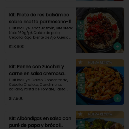
Carbohidratos 91g | Grasas 23g | 
Proteínas 38g
Kit: Filete de res balsámico
sobre risotto parmesano-11
El kit incluye: Arroz Jazmín, Bife steak 
(foto 160g/p), Caldo de pollo, 
Cebolla Roja, Diente de Ajo, Queso 
Parmesano, Sour Cream, Tomate 
$23.900
Tipo Cherry, Vinagre Balsámico y 
Receta impresa.
Kit: Penne con zucchini y
carne en salsa cremosa
italiana-146
El kit incluye: Caldo Concentrado, 
Cebolla Chalota, Condimento 
italiano, Pasta de Tomate, Pasta 
Penne, Queso Crema, Res Molida, 
$17.900
Zucchini Verde, Receta Impresa.

630 kcal	| Carbohidratos 81g | 
Grasas 15g | Proteínas 35g
Kit: Albóndigas en salsa con
puré de papa y brócoli