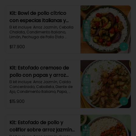
Carbohidratos 77g | Grasas 13g | 
Proteínas 37g | 580 kcal
Kit: Bowl de pollo cítrico
con especias italianas y
vegetales asados-135
El kit incluye: Arroz Jazmín, Cebolla 
Chalota, Condimento Italiano, 
Limón, Pechuga de Pollo (foto 
160g/p), Salsa Teriyaki, Tomate Tipo 
$17.900
Cherry, Zucchini, Receta Impresa.

770 kcal	Carbohidratos 75g | 
Grasas 22g | Proteínas 37g
Kit: Estofado cremoso de
pollo con papas y arroz
jazmín-127
El kit incluye: Arroz Jazmín, Caldo 
Concentrado, Cebolleta, Diente de 
Ajo, Condimento Italiano, Papa, 
Paprika, Pechuga de Pollo (foto 
$15.900
160g/p), Queso Crema, Receta 
Impresa.

740 kcal | Carbohidratos 106g | 
Grasas 14g | Proteínas 41g
Kit: Estofado de pollo y
coliflor sobre arroz jazmín-