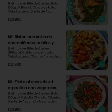
pan de ajo-67
El kit incluye: Bife de Cadera (foto 
160g/p), Brócoli, Caldo de Pollo, 
Cebolla Larga, Diente de Ajo, 
Mantequilla, Mostaza Dijon, Pan 
$20.900
Hamburguesa, Sour Cream, Receta 
Impresa.

Carbohidratos 37g | Grasas 39g | 
Proteínas 36g
Kit: Bistec con salsa de
champiñones, criollas y
zanahorias asadas-87
El kit incluye: Bife de Cadera 
(160g/p), Caldo concentrado, 
Cebolla Larga, Champiñones, Ajo, 
Mantequilla, Papa Criolla, Sour 
$23.900
Cream, Zanahoria, Receta Impresa.

Carbohidratos 48g	| Grasas 35g | 
Proteínas 33g
Kit: Filete al chimichurri
argentino con vegetales
horneados-110
El kit incluye: Bife de Cadera (foto 
160g/p), Cebolla Chalota, Cilantro, 
Diente de Ajo, Limón, Mezcla de 
Especias del Suroeste, Pimentón 
$20.900
Verde, Tomate Tipo Cherry, 