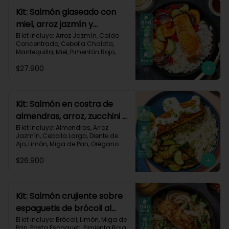
Carbohidratos 96g | Grasas 48g | 
Kit: Salmón glaseado con
Proteínas 51g
miel, arroz jazmín y
vegetales horneados-121
El kit incluye: Arroz Jazmín, Caldo 
Concentrado, Cebolla Chalota, 
Mantequilla, Miel, Pimentón Rojo, 
Salmón (120g/p - peso congelado), 
$27.900
Zanahoria, Zucchini Verde, Receta 
Impresa.

Carbohidratos 88g | Grasas 43g | 
Proteínas 35g
Kit: Salmón en costra de
almendras, arroz, zucchini y
salsa de limón-126
El kit incluye: Almendras, Arroz 
Jazmín, Cebolla Larga, Diente de 
Ajo, Limón, Miga de Pan, Orégano 
Seco, Salmón (120g/p - peso 
$26.900
congelado), Sour Cream, Zucchini 
Verde, Receta Impresa.

Carbohidratos 30g | Grasas 47g	| 
Proteínas 36g
Kit: Salmón crujiente sobre
espaguetis de brócoli al
limón-122
El kit incluye: Brócoli, Limón, Miga de 
Pan, Pasta Espagueti, Pimienta Roja, 