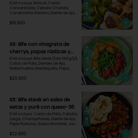
asado-137
El kit incluye: Brócoli, Caldo 
Concentrado, Cebolla Chalota, 
Condimento Italiano, Diente de Ajo, 
Miga de Pan, Papa Pastusa, Res 
$16.900
Molida (150g/p), Salsa de Soya, 
Receta Impresa
Kit: Bife con vinagreta de
cherrys, papas rústicas y
habichuelas-61
El kit incluye: Bife steak (foto 160g/p), 
Caldo de Pollo, Dientes de Ajo, 
Habichuelas, Mantequilla, Papa 
Pastusa, Romero, Tomate Tipo 
$20.900
Cherry, Vinagre Balsámico, Receta 
Impresa.

Carbohidratos 47g | Proteínas 28g | 
Grasas 40g
Kit: Bife steak en salsa de
setas y puré con queso-36
El kit incluye: Caldo de Pollo, Cebolla 
Larga, Champiñones, Diente de Ajo, 
Papa Pastusa, Queso Monterey Jack, 
Beaf steak (foto 160g/p), Sour 
$22.900
Cream y Receta impresa.
