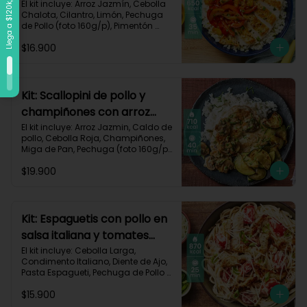
vegetales-109
El kit incluye: Arroz Jazmín, Cebolla 
Chalota, Cilantro, Limón, Pechuga 
de Pollo (foto 160g/p), Pimentón 
Rojo, Pimienta Roja, Piña, Salsa 
$16.900
Teriyaki, Receta Impresa.

Carbohidratos 72g	| Grasas 25g | 
Proteínas 34g
Kit: Scallopini de pollo y
champiñones con arroz
jazmín-5
El kit incluye: Arroz Jazmin, Caldo de 
pollo, Cebolla Roja, Champiñones, 
Miga de Pan, Pechuga (foto 160g/p), 
Perejil, Sour Cream, Zucchini y 
$19.900
Receta impresa.

Carbohidratos 71g | Grasas 25g | 
Proteínas 51g
Kit: Espaguetis con pollo en
salsa italiana y tomates
uvalina-129
El kit incluye: Cebolla Larga, 
Condimento Italiano, Diente de Ajo, 
Pasta Espagueti, Pechuga de Pollo 
(foto 160g/p), Queso Crema, Queso 
$15.900
Parmesano, Tomate Tipo Cherry, 
Receta Impresa.
