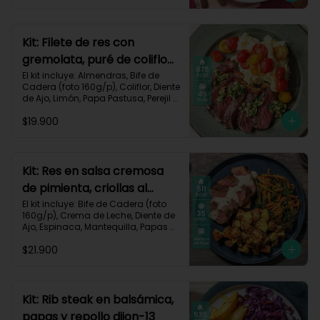
Zanahoria, Receta Impresa.

Carbohidratos 51g | Graasa 43g	| 
Proteínas 29g
Kit: Filete de res con
gremolata, puré de coliflor
y cherrys-71
El kit incluye: Almendras, Bife de 
Cadera (foto 160g/p), Coliflor, Diente 
de Ajo, Limón, Papa Pastusa, Perejil 
Fresco, Sour Cream, Tomate Tipo 
$19.900
Cherry, Receta Impresa.

Carbohidratos 49g | Grasas 58g | 
Proteínas 47g
Kit: Res en salsa cremosa
de pimienta, criollas al
romero y verduras-105
El kit incluye: Bife de Cadera (foto 
160g/p), Crema de Leche, Diente de 
Ajo, Espinaca, Mantequilla, Papas 
Criollas, Pimienta Negra, Romero 
$21.900
Fresco, Zanahoria, Receta Impresa.

511 kcal | Carbohidratos 37g | 
Grasas 22g | Proteínas 39g
Kit: Rib steak en balsámica,
papas y repollo dijon-13