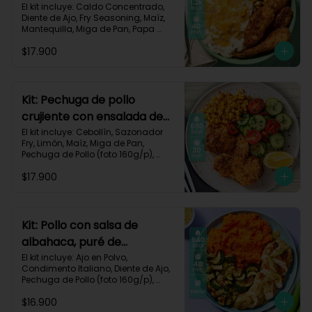
queso monterey-140
El kit incluye: Caldo Concentrado, 
Diente de Ajo, Fry Seasoning, Maíz, 
Mantequilla, Miga de Pan, Papa 
Pastusa, Pechuga de Pollo (foto 
$17.900
160g/p), Queso Monterey Jack, Sour 
Cream, Receta Impresa.

1200 Kcal | Carbohidratos 76g | 
Grasas 62g | Proteínas 49g
Kit: Pechuga de pollo
crujiente con ensalada de
pepino y maíz-8
El kit incluye: Cebollín, Sazonador 
Fry, Limón, Maíz, Miga de Pan, 
Pechuga de Pollo (foto 160g/p), 
Pepino Cohombro, Tomates Tipo 
$17.900
Cherry y Receta Impresa.

690 Kcal | Carbohidratos 49g | 
Grasas 21g | Proteínas 33g
Kit: Pollo con salsa de
albahaca, puré de
zanahorias y zucchini-85
El kit incluye: Ajo en Polvo, 
Condimento Italiano, Diente de Ajo, 
Pechuga de Pollo (foto 160g/p), 
Queso Crema, Sour Cream, 
$16.900
Zanahoria, Zucchini Verde, Receta 