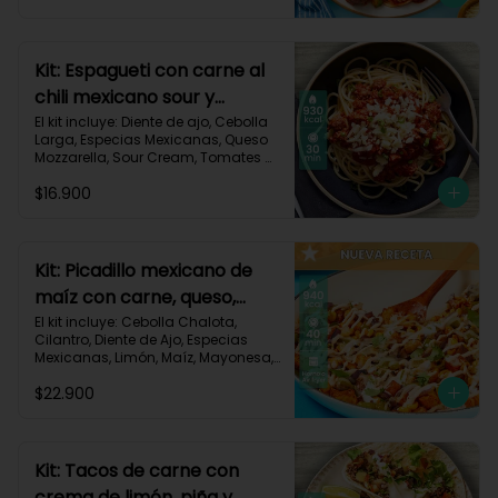
Triturados, Zucchini Verde, Receta 
Impresa.

Carbohidratos 90g | Grasas 49g | 
Kit: Espagueti con carne al
Proteínas 45g
chili mexicano sour y
queso-35
El kit incluye: Diente de ajo, Cebolla 
Larga, Especias Mexicanas, Queso 
Mozzarella, Sour Cream, Tomates 
Triturados, Espagueti, Carne de Res 
$16.900
Molida (150g/p), Receta Impresa.

930 kcal | Carbohidratos 107g | 
Grasas 33g | Proteínas 45g
Kit: Picadillo mexicano de
maíz con carne, queso,
criollas y crema de limón-
El kit incluye: Cebolla Chalota, 
Cilantro, Diente de Ajo, Especias 
139
Mexicanas, Limón, Maíz, Mayonesa, 
Papa Criolla, Pimentón, Queso 
$22.900
Mozzarella Rallado, Carne de Res 
Molida (150g/p), Receta Impresa.

940 Kcal | Carbohidratos 75g | 
Grasas 30g | Proteínas 40g
Kit: Tacos de carne con
crema de limón, piña y