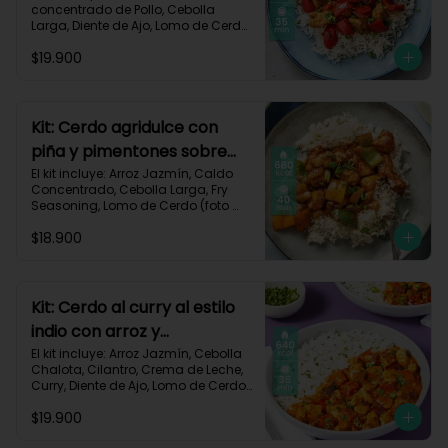
concentrado de Pollo, Cebolla 
Larga, Diente de Ajo, Lomo de Cerdo 
(foto 160g/p), Miga de Pan, 
$19.900
Pimentón Rojo, Salsa de Soya, 
Vinagre de Vino Blanco, Receta 
Impresa.

Carbohidratos 87g | Grasas 21g | 
Kit: Cerdo agridulce con
Proteínas 44g
piña y pimentones sobre
arroz jazmín-101
El kit incluye: Arroz Jazmín, Caldo 
Concentrado, Cebolla Larga, Fry 
Seasoning, Lomo de Cerdo (foto 
160g/p), Miga de Pan, Pimentón, 
$18.900
Piña, Salsa de Soya, Vinagre de 
Manzana, Receta Impresa.

Carbohidratos 93g | Grasas 20g | 
Proteínas 41g
Kit: Cerdo al curry al estilo
indio con arroz y
pimentón-73
El kit incluye: Arroz Jazmín, Cebolla 
Chalota, Cilantro, Crema de Leche, 
Curry, Diente de Ajo, Lomo de Cerdo 
(foto 160g/p), Paprika, Pimentón 
$19.900
Rojo, Sour Cream, Receta Impresa.
