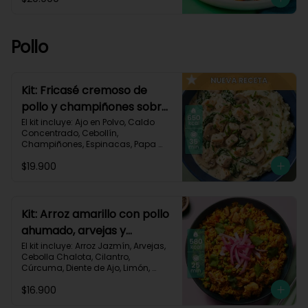
Pastusa, Queso Mozzarella Rallado, 
Salsa de Tomate, Vinagre 
Balsámico, Receta Impresa.

Pollo
1080 kcal | Carbohidratos 87g | 
Grasas 65g | Proteínas 37g
Kit: Fricasé cremoso de
pollo y champiñones sobre
puré de papa y espinacas-
El kit incluye: Ajo en Polvo, Caldo 
Concentrado, Cebollín, 
152
Champiñones, Espinacas, Papa 
Pastusa, 

$19.900
Pechuga de Pollo (foto 160g/p), 
Queso Crema, Sour Cream, Tomillo 
Seco, Receta Impresa.

650 kcal	| Carbohidratos 52g | 
Kit: Arroz amarillo con pollo
Grasas 32g | Proteínas 41g
ahumado, arvejas y
cilantro-131
El kit incluye: Arroz Jazmín, Arvejas, 
Cebolla Chalota, Cilantro, 
Cúrcuma, Diente de Ajo, Limón, 
Paprika, Pechuga de Pollo (foto 
$16.900
160g/p), Tomate, Receta Impresa.
