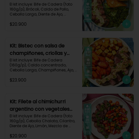
pan de ajo-67
El kit incluye: Bife de Cadera (foto 
160g/p), Brócoli, Caldo de Pollo, 
Cebolla Larga, Diente de Ajo, 
Mantequilla, Mostaza Dijon, Pan 
$20.900
Hamburguesa, Sour Cream, Receta 
Impresa.

Carbohidratos 37g | Grasas 39g | 
Proteínas 36g
Kit: Bistec con salsa de
champiñones, criollas y
zanahorias asadas-87
El kit incluye: Bife de Cadera 
(160g/p), Caldo concentrado, 
Cebolla Larga, Champiñones, Ajo, 
Mantequilla, Papa Criolla, Sour 
$23.900
Cream, Zanahoria, Receta Impresa.

Carbohidratos 48g	| Grasas 35g | 
Proteínas 33g
Kit: Filete al chimichurri
argentino con vegetales
horneados-110
El kit incluye: Bife de Cadera (foto 
160g/p), Cebolla Chalota, Cilantro, 
Diente de Ajo, Limón, Mezcla de 
Especias del Suroeste, Pimentón 
$20.900
Verde, Tomate Tipo Cherry, 