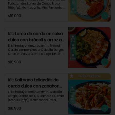
Pollo, Limón, Lomo de Cerdo (foto 
160g/p), Mantequilla, Miel, Pimienta 
Roja, Zanahoria, Zucchini Verde, 
$16.900
Receta Impresa.

Carbohidratos 80g | Grasas 35g | 
Proteinas 34g
Kit: Lomo de cerdo en salsa
dulce con brócoli y arroz al
chile-91
El kit incluye: Arroz Jazmín, Brócoli, 
Caldo concentrado, Cebolla Larga, 
Chile en Polvo, Diente de Ajo, Limón, 
Lomo de Cerdo (foto 160g/p), 
$16.900
Mantequilla, Mermelada Roja, 
Receta Impresa.

Carbohidratos 67g	| Grasas 31g | 
Proteínas 31g
Kit: Salteado tailandés de
cerdo dulce con zanahorias
y arroz-141
El kit incluye: Arroz Jazmín, Cebolla 
Larga, Diente de Ajo, Lomo de Cerdo 
(foto 160g/p), Mermelada Roja, 
Salsa de Soya, Smoky Cinnamon 
$16.900
Paprika, Zanahoria, Receta Impresa.
