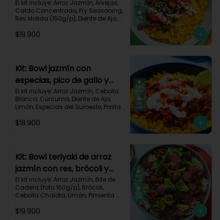
dorado-94
El kit incluye: Arroz Jazmín, Arvejas, 
Caldo Concentrado, Fry Seasoning, 
Res Molida (150g/p), Diente de Ajo, 
Cúrcuma, Mayonesa, Pimentón 
$19.900
Rojo, Receta Impresa.

Carbohidratos 76g | Grasas 45g | 
Proteínas 31g
Kit: Bowl jazmín con
especias, pico de gallo y
crema de limón-82
El kit incluye: Arroz Jazmín, Cebolla 
Blanca, Cúrcuma, Diente de Ajo, 
Limón, Especias del Suroeste, Pasta 
de Tomate, Res Molida (150g/p), 
$18.900
Sour Cream, Tomate, Receta 
Impresa.

730 kcal | Carbohidratos 82g | 
Grasas 32g | Proteínas 28g
Kit: Bowl teriyaki de arroz
jazmín con res, brócoli y
cebolla-114
El kit incluye: Arroz Jazmín, Bife de 
Cadera (foto 160g/p), Brócoli, 
Cebolla Chalota, Limón, Pimienta 
Roja, Salsa Teriyaki, Receta 
$19.900
Impresa.
