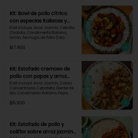
Carbohidratos 77g | Grasas 13g | 
Proteínas 37g | 580 kcal
Kit: Bowl de pollo cítrico
con especias italianas y
vegetales asados-135
El kit incluye: Arroz Jazmín, Cebolla 
Chalota, Condimento Italiano, 
Limón, Pechuga de Pollo (foto 
160g/p), Salsa Teriyaki, Tomate Tipo 
$17.900
Cherry, Zucchini, Receta Impresa.

770 kcal	Carbohidratos 75g | 
Grasas 22g | Proteínas 37g
Kit: Estofado cremoso de
pollo con papas y arroz
jazmín-127
El kit incluye: Arroz Jazmín, Caldo 
Concentrado, Cebolleta, Diente de 
Ajo, Condimento Italiano, Papa, 
Paprika, Pechuga de Pollo (foto 
$15.900
160g/p), Queso Crema, Receta 
Impresa.

740 kcal | Carbohidratos 106g | 
Grasas 14g | Proteínas 41g
Kit: Estofado de pollo y
coliflor sobre arroz jazmín-