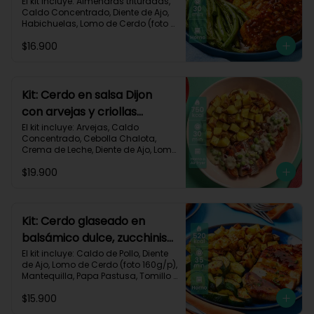
habichuelas y criollas al
El kit incluye: Almendras trituradas, 
Caldo Concentrado, Diente de Ajo, 
horno-144
Habichuelas, Lomo de Cerdo (foto 
160g/p), Mermelada Roja, Papa 
$16.900
Criolla, Receta Impresa.

550 kcal	| Carbohidratos 48g	| 
Grasas 26g	| Proteínas 30g
Kit: Cerdo en salsa Dijon
con arvejas y criollas
asadas-95
El kit incluye: Arvejas, Caldo 
Concentrado, Cebolla Chalota, 
Crema de Leche, Diente de Ajo, Lomo 
de Cerdo (foto 160g/p), Mantequilla, 
$19.900
Mostaza Dijon, Papa Criolla, 
Especias Smoky Cinnamon Paprika, 
Receta Impresa.

Carbohidratos 58g | Grasas 38g | 
Kit: Cerdo glaseado en
Proteínas 44g
balsámico dulce, zucchinis
y papas al tomillo-57
El kit incluye: Caldo de Pollo, Diente 
de Ajo, Lomo de Cerdo (foto 160g/p), 
Mantequilla, Papa Pastusa, Tomillo 
Seco, Vinagre Balsámico, Zucchini 
$15.900
Verde, Receta Impresa.
