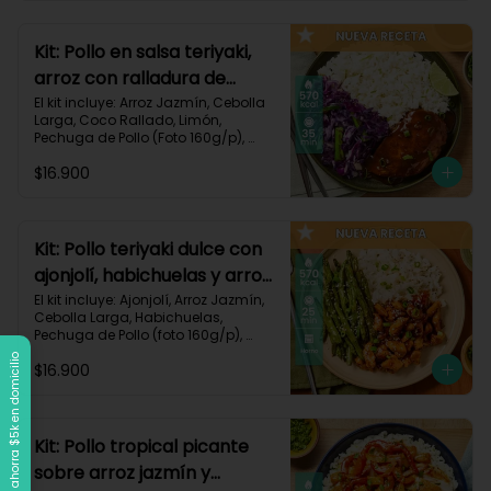
Carbohidratos 90g | Grasas 21g | 
Protaínas 40g
Kit: Pollo en salsa teriyaki,
arroz con ralladura de
coco y repollo salteado-
El kit incluye: Arroz Jazmín, Cebolla 
Larga, Coco Rallado, Limón, 
143
Pechuga de Pollo (Foto 160g/p), 
Repollo Morado, Salsa Teriyaki, 
$16.900
Receta Impresa

570 kcal | Carbohidratos 56g | 
Grasas 20g | Proteínas 37g
Kit: Pollo teriyaki dulce con
ajonjolí, habichuelas y arroz
jazmín-149
El kit incluye: Ajonjolí, Arroz Jazmín, 
Cebolla Larga, Habichuelas, 
Pechuga de Pollo (foto 160g/p), 
Salsa Teriyaki, Smoky Cinnamon 
Llega a $120k, ahorra $5k en domicilio
$16.900
Paprika, Receta Impresa.

570 kcal | Carbohidratos 68g | 
Grasas 15g | Proteínas 38g | 
Preparación 25 min
Kit: Pollo tropical picante
sobre arroz jazmín y