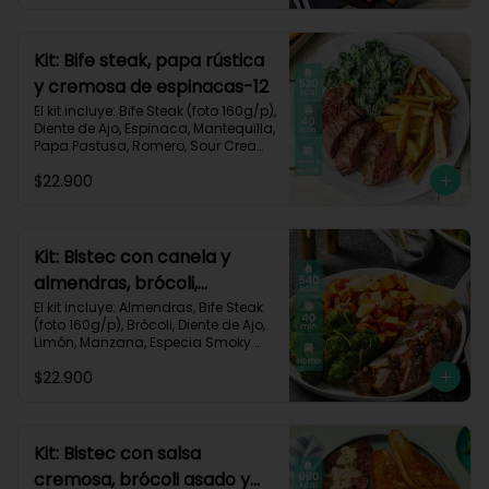
Carbohidratos 35g | Grasas 67g | 
Proteinas 62g
Kit: Bife steak, papa rústica
y cremosa de espinacas-12
El kit incluye: Bife Steak (foto 160g/p), 
Diente de Ajo, Espinaca, Mantequilla, 
Papa Pastusa, Romero, Sour Cream 
y Receta Impresa.

$22.900
Carbohidratos 40g | Grasas 23g | 
Proteínas 43g
Kit: Bistec con canela y
almendras, brócoli,
zanahorias asadas y
El kit incluye: Almendras, Bife Steak 
(foto 160g/p), Brócoli, Diente de Ajo, 
manzana-60
Limón, Manzana, Especia Smoky 
Cinnamon Paprika, Zanahoria, 
$22.900
Receta Impresa.

Carbohidratos 46g | Proteínas 35g | 
Grasas 26g
Kit: Bistec con salsa
cremosa, brócoli asado y