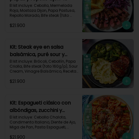
El kit incluye: Cebolla, Mermelada 
Roja, Mostaza Dijon, Papa Pastusa, 
Repollo Morado, Bife steak (foto 
160g/p), Romero, Vinagre 
$21.900
Balsámico, Vinagre de Vino Blanco, 
Receta Impresa.

755kcal | Carbohidratos 49g | 
Grasas 47g | Proteínas 36g
Kit: Steak eye en salsa
balsámica, puré sour y
brócoli-15
El kit incluye: Brócoli, Cebollín, Papa 
Criolla, Bife steak (foto 160g/p), Sour 
Cream, Vinagre Balsámico, Receta 
Impresa.

$21.900
Carbohidratos 70g | Grasas 49g | 
Proteínas 44g
Kit: Espagueti clásico con
albóndigas, zucchini y
parmesano-92
El kit incluye: Cebolla Chalota, 
Condimento Italiano, Diente de Ajo, 
Miga de Pan, Pasta Espagueti, 
Queso Parmesano Rallado, Res 
$21.900
Molida (150g/p), Salsa de Tomates 