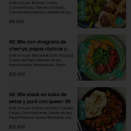
asado-137
El kit incluye: Brócoli, Caldo 
Concentrado, Cebolla Chalota, 
Condimento Italiano, Diente de Ajo, 
Miga de Pan, Papa Pastusa, Res 
$16.900
Molida (150g/p), Salsa de Soya, 
Receta Impresa
Kit: Bife con vinagreta de
cherrys, papas rústicas y
habichuelas-61
El kit incluye: Bife steak (foto 160g/p), 
Caldo de Pollo, Dientes de Ajo, 
Habichuelas, Mantequilla, Papa 
Pastusa, Romero, Tomate Tipo 
$20.900
Cherry, Vinagre Balsámico, Receta 
Impresa.

Carbohidratos 47g | Proteínas 28g | 
Grasas 40g
Kit: Bife steak en salsa de
setas y puré con queso-36
El kit incluye: Caldo de Pollo, Cebolla 
Larga, Champiñones, Diente de Ajo, 
Papa Pastusa, Queso Monterey Jack, 
Beaf steak (foto 160g/p), Sour 
$22.900
Cream y Receta impresa.
