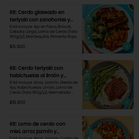
640 kcal | Carbohidratos 68g | 
Grasas 22g | Proteínas 40g
Kit: Cerdo glaseado en
teriyaki con zanahorias y
brócoli asados-125
El kit incluye: Ajo en Polvo, Brócoli, 
Cebolla Larga, Lomo de Cerdo (foto 
160g/p), Mantequilla, Pimienta Roja, 
Salsa Teriyaki, Zanahoria, Receta 
$15.900
Impresa.

Carbohidratos 38g | Grasas 26g | 
Proteínas 32g
Kit: Cerdo teriyaki con
habichuelas al limón y
arroz al ajillo-3
El kit incluye: Arroz Jazmín, Diente de 
Ajo, Habichuelas, Limón, Lomo de 
Cerdo (foto 160g/p), Mermelada 
Roja, Salsa Teriyaki, Receta 
$16.900
Impresa.

Carbohidratos 66g | Grasas 31g | 
Proteínas 37g
Kit: Lomo de cerdo con
miel, arroz jazmín y
verduras al limón-76
El kit incluye: Arroz Jazmín, Caldo de 