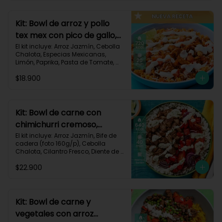
820 kcal | Carbohidratos 72g | 
Grasas 46g | Proteínas 30g
Kit: Bowl de arroz y pollo
tex mex con pico de gallo,
queso y sour cream-147
El kit incluye: Arroz Jazmín, Cebolla 
Chalota, Especias Mexicanas, 
Limón, Paprika, Pasta de Tomate, 
Pechuga de Pollo, Queso Mozzarella, 
$18.900
Sour Cream, Tomate, Receta 
Impresa.

720 kcal	| Carbohidratos 73g | 
Grasas 25g | Proteínas 41g
Kit: Bowl de carne con
chimichurri cremoso,
pimentón y tomate-115
El kit incluye: Arroz Jazmín, Bife de 
cadera (foto 160g/p), Cebolla 
Chalota, Cilantro Fresco, Diente de 
Ajo, Limón, Mezcla de Especias del 
$22.900
Suroeste, Pimentón Rojo, Sour 
Cream, Tomate, Receta Impresa.

Carbohidratos 87g | Grasas 21g | 
Proteínas 44g
Kit: Bowl de carne y
vegetales con arroz