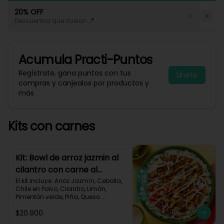
20% OFF
Descuentos que Vuelan 🪁
Acumula
Practi-Puntos
Regístrate, gana puntos con tus
Únete
compras y canjealos por productos y
más
Kits con carnes
Kit: Bowl de arroz jazmin al
cilantro con carne al
pastor y pico de gallo-84
El kit incluye: Arroz Jazmín, Cebolla, 
Chile en Polvo, Cilantro, Limón, 
Pimentón verde, Piña, Queso 
Mozzarella Rallado, Res Molida 
$20.900
(150g/p), Sour Cream, Tomate, 
Receta Impresa.
