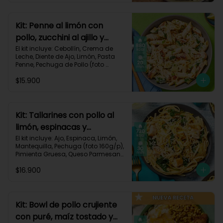
Carbohidratos 72g | Grasas 41g | 
Proteínas 49g
Kit: Penne al limón con
pollo, zucchini al ajillo y
cebollín-111
El kit incluye: Cebollín, Crema de 
Leche, Diente de Ajo, Limón, Pasta 
Penne, Pechuga de Pollo (foto 
160g/p), Queso Parmesano, 
$15.900
Zucchini Verde, Receta Impresa.

Carbohidratos 80g | Grasas 44g | 
Proteínas 47g
Kit: Tallarines con pollo al
limón, espinacas y
parmesano-68
El kit incluye: Ajo, Espinaca, Limón, 
Mantequilla, Pechuga (foto 160g/p), 
Pimienta Gruesa, Queso Parmesano, 
Tallarines, Receta Impresa.

$16.900
Carbohidratos 75g | Grasas 26g | 
Proteínas 50g
Kit: Bowl de pollo crujiente
con puré, maíz tostado y