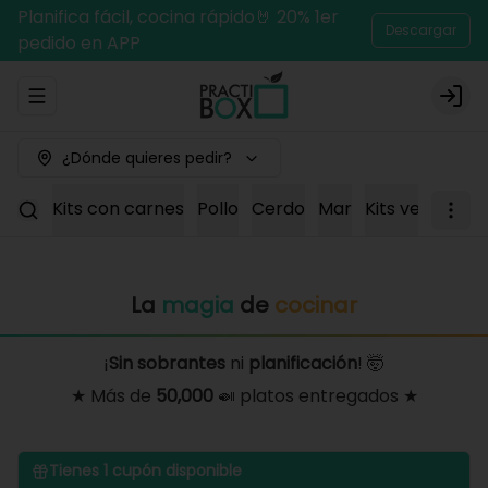
Planifica fácil, cocina rápido🤘 20% 1er
Descargar
pedido en APP
Abrir menu de navegación
Logi
¿Dónde quieres pedir?
Kits con carnes
Pollo
Cerdo
Mar
Kits vegetaria
La
magia
de
cocinar
¡
Sin sobrantes
ni
planificación
! 🤯
★ Más de
50,000
🍛 platos entregados ★
Tienes
1
cupón disponible