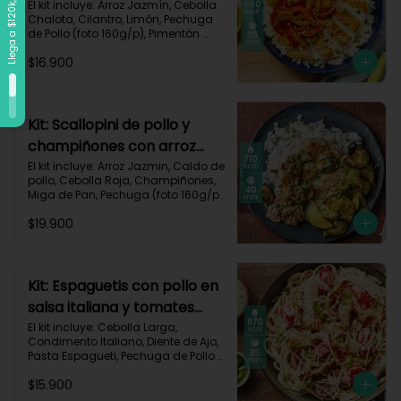
vegetales-109
El kit incluye: Arroz Jazmín, Cebolla 
Chalota, Cilantro, Limón, Pechuga 
de Pollo (foto 160g/p), Pimentón 
Rojo, Pimienta Roja, Piña, Salsa 
$16.900
Teriyaki, Receta Impresa.

Carbohidratos 72g	| Grasas 25g | 
Proteínas 34g
Kit: Scallopini de pollo y
champiñones con arroz
jazmín-5
El kit incluye: Arroz Jazmin, Caldo de 
pollo, Cebolla Roja, Champiñones, 
Miga de Pan, Pechuga (foto 160g/p), 
Perejil, Sour Cream, Zucchini y 
$19.900
Receta impresa.

Carbohidratos 71g | Grasas 25g | 
Proteínas 51g
Kit: Espaguetis con pollo en
salsa italiana y tomates
uvalina-129
El kit incluye: Cebolla Larga, 
Condimento Italiano, Diente de Ajo, 
Pasta Espagueti, Pechuga de Pollo 
(foto 160g/p), Queso Crema, Queso 
$15.900
Parmesano, Tomate Tipo Cherry, 
Receta Impresa.
