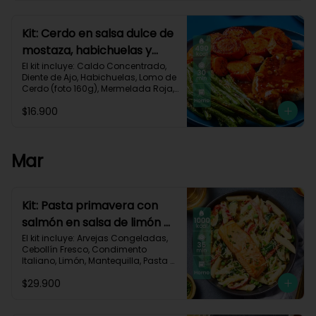
Carbohidratos 40g | Grasas 25g | 
Proteínas 34g
Kit: Cerdo en salsa dulce de
mostaza, habichuelas y
zanahorias asadas-133
El kit incluye: Caldo Concentrado, 
Diente de Ajo, Habichuelas, Lomo de 
Cerdo (foto 160g), Mermelada Roja, 
Mostaza Dijon, Zanahoria, Receta 
$16.900
Impresa.

490 kcal	| Carbohidratos 35g	| 
Grasas 27g | Proteínas 29g
Mar
Kit: Pasta primavera con
salmón en salsa de limón y
vegetales asados-123
El kit incluye: Arvejas Congeladas, 
Cebollín Fresco, Condimento 
Italiano, Limón, Mantequilla, Pasta 
Penne, Pimentón, Queso Crema, 
$29.900
Queso Parmesano, Salmón (120g/p 
- peso congelado), Zucchini, 
Receta Impresa.
