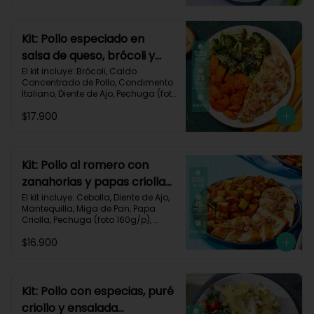
Impresa.

Carbohidratos 30g	| Grasas 40g | 
Proteínas 35g
Kit: Pollo especiado en
salsa de queso, brócoli y
zanahorias asadas-77
El kit incluye: Brócoli, Caldo 
Concentrado de Pollo, Condimento 
Italiano, Diente de Ajo, Pechuga (foto 
160g/p), Queso Crema, Queso 
$17.900
Monterey Jack, Tomate, Zanahoria, 
Receta Impresa.

Carbohidratos 26g | Grasas 30g | 
Proteínas 39g
Kit: Pollo al romero con
zanahorias y papas criollas
asadas-59
El kit incluye: Cebolla, Diente de Ajo, 
Mantequilla, Miga de Pan, Papa 
Criolla, Pechuga (foto 160g/p), 
Romero, Zanahoria, Receta 
$16.900
Impresa.

Carbohidratos 64g | Proteínas 35g | 
Grasas 24g
Kit: Pollo con especias, puré
criollo y ensalada