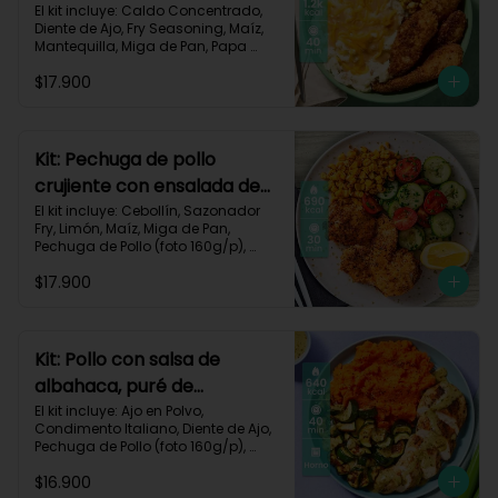
queso monterey-140
El kit incluye: Caldo Concentrado, 
Diente de Ajo, Fry Seasoning, Maíz, 
Mantequilla, Miga de Pan, Papa 
Pastusa, Pechuga de Pollo (foto 
$17.900
160g/p), Queso Monterey Jack, Sour 
Cream, Receta Impresa.

1200 Kcal | Carbohidratos 76g | 
Grasas 62g | Proteínas 49g
Kit: Pechuga de pollo
crujiente con ensalada de
pepino y maíz-8
El kit incluye: Cebollín, Sazonador 
Fry, Limón, Maíz, Miga de Pan, 
Pechuga de Pollo (foto 160g/p), 
Pepino Cohombro, Tomates Tipo 
$17.900
Cherry y Receta Impresa.

690 Kcal | Carbohidratos 49g | 
Grasas 21g | Proteínas 33g
Kit: Pollo con salsa de
albahaca, puré de
zanahorias y zucchini-85
El kit incluye: Ajo en Polvo, 
Condimento Italiano, Diente de Ajo, 
Pechuga de Pollo (foto 160g/p), 
Queso Crema, Sour Cream, 
$16.900
Zanahoria, Zucchini Verde, Receta 