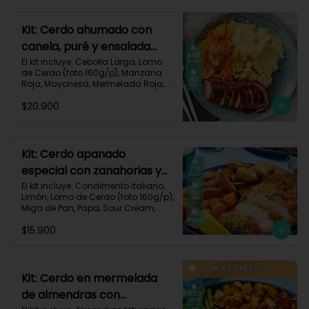
700 kcal | Carbohidratos 101g | 
Grasas 13g | Proteínas 33g
Kit: Cerdo ahumado con
canela, puré y ensalada
dulce-2
El kit incluye: Cebolla Larga, Lomo 
de Cerdo (foto 160g/p), Manzana 
Roja, Mayonesa, Mermelada Roja, 
Papa Pastusa, Condimento Smoky 
$20.900
Cinnamon Paprika, Sour Cream, 
Vinagre de Vino Blanco, Zanahoria 
y Receta Impresa.

Carbohidratos 59g | Grasas 19g | 
Kit: Cerdo apanado
Proteínas 36g
especial con zanahorias y
papas al horno-58
El kit incluye: Condimento italiano, 
Limón, Lomo de Cerdo (foto 160g/p), 
Miga de Pan, Papa, Sour Cream, 
Zanahoria, Receta impresa.

$15.900
Carbohidratos 64g | Proteínas 37g | 
Grasas 37g
Kit: Cerdo en mermelada
de almendras con