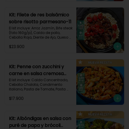
Carbohidratos 91g | Grasas 23g | 
Proteínas 38g
Kit: Filete de res balsámico
sobre risotto parmesano-11
El kit incluye: Arroz Jazmín, Bife steak 
(foto 160g/p), Caldo de pollo, 
Cebolla Roja, Diente de Ajo, Queso 
Parmesano, Sour Cream, Tomate 
$23.900
Tipo Cherry, Vinagre Balsámico y 
Receta impresa.
Kit: Penne con zucchini y
carne en salsa cremosa
italiana-146
El kit incluye: Caldo Concentrado, 
Cebolla Chalota, Condimento 
italiano, Pasta de Tomate, Pasta 
Penne, Queso Crema, Res Molida, 
$17.900
Zucchini Verde, Receta Impresa.

630 kcal	| Carbohidratos 81g | 
Grasas 15g | Proteínas 35g
Kit: Albóndigas en salsa con
puré de papa y brócoli