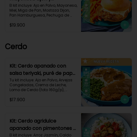
zanahorias asadas-79
El kit incluye: Ajo en Polvo, Mayonesa, 
Miel, Miga de Pan, Mostaza Dijon, 
Pan Hamburguesa, Pechuga de 
Pollo (foto 160g/p), Sour Cream, 
$19.900
Zanahoria.Receta Impresa.

930 kcal | Carbohidratos 80g | 
Grasas 50g | Proteínas 38g
Cerdo
Kit: Cerdo apanado con
salsa teriyaki, puré de papa
al ajillo y arvejas-150
Tu kit incluye: Ajo en Polvo, Arvejas 
Congeladas, Crema de Leche, 
Lomo de Cerdo (foto 160g/p), 
Mantequilla, Miga de Pan, Papa 
$17.900
Pastusa, Salsa teriyaki, Receta 
Impresa.

880 kcal | Carbohidratos 75g	| 
Grasas 45g | Proteínas 40g
Kit: Cerdo agridulce
apanado con pimentones y
arroz jazmín-116
El kit incluye: Arroz Jazmín, Caldo 