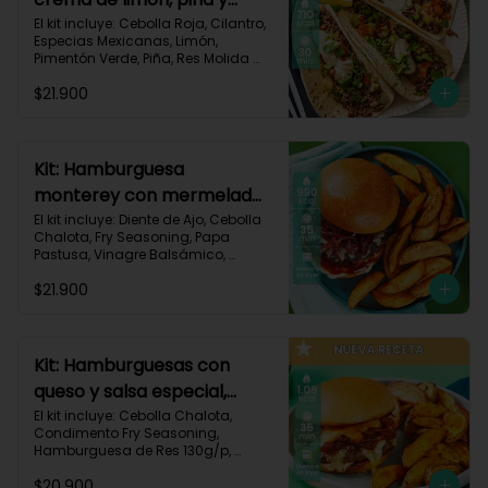
especias-17
El kit incluye: Cebolla Roja, Cilantro, 
Especias Mexicanas, Limón, 
Pimentón Verde, Piña, Res Molida 
(150g/p), Sour Cream, Tomate, 
$21.900
Tortillas de Harina (3/p) y Receta 
Impresa.

Carbohidratos 67g | Grasas 36g | 
Proteínas 31g
Kit: Hamburguesa
monterey con mermelada
de chalota y mayonesa de
El kit incluye: Diente de Ajo, Cebolla 
Chalota, Fry Seasoning, Papa 
ajo-66
Pastusa, Vinagre Balsámico, 
Mayonesa, Hamburguesa de Res 
$21.900
(125g/p), Pan Hamburguesa, Salsa 
de Tomate, Queso Monterey Jack 
Rallado, Receta Impresa.

Carbohidratos 88g | Grasas 53g | 
Kit: Hamburguesas con
Proteínas 42g
queso y salsa especial,
papas y cebolla
El kit incluye: Cebolla Chalota, 
Condimento Fry Seasoning, 
caramelizada-142
Hamburguesa de Res 130g/p, 
Mayonesa, Mostaza Dijon, Pan 
$20.900
Hamburguesa brioche, Papa 