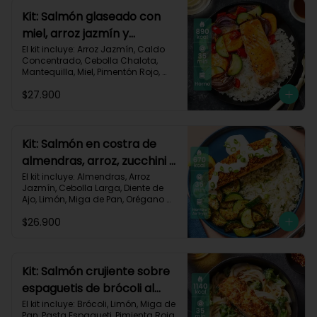
Carbohidratos 96g | Grasas 48g | 
Kit: Salmón glaseado con
Proteínas 51g
miel, arroz jazmín y
vegetales horneados-121
El kit incluye: Arroz Jazmín, Caldo 
Concentrado, Cebolla Chalota, 
Mantequilla, Miel, Pimentón Rojo, 
Salmón (120g/p - peso congelado), 
$27.900
Zanahoria, Zucchini Verde, Receta 
Impresa.

Carbohidratos 88g | Grasas 43g | 
Proteínas 35g
Kit: Salmón en costra de
almendras, arroz, zucchini y
salsa de limón-126
El kit incluye: Almendras, Arroz 
Jazmín, Cebolla Larga, Diente de 
Ajo, Limón, Miga de Pan, Orégano 
Seco, Salmón (120g/p - peso 
$26.900
congelado), Sour Cream, Zucchini 
Verde, Receta Impresa.

Carbohidratos 30g | Grasas 47g	| 
Proteínas 36g
Kit: Salmón crujiente sobre
espaguetis de brócoli al
limón-122
El kit incluye: Brócoli, Limón, Miga de 
Pan, Pasta Espagueti, Pimienta Roja, 