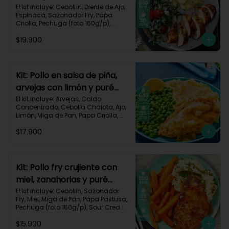
monterey-9
El kit incluye: Cebollín, Diente de Ajo, 
Espinaca, Sazonador Fry, Papa 
Criolla, Pechuga (foto 160g/p), 
Queso Crema, Queso Monterey Jack, 
$19.900
Sour Cream, Tomate Tipo Cherry y 
Receta impresa.

Carbohidratos 53g | Grasas 19g | 
Proteínas 57g

Kit: Pollo en salsa de piña,
arvejas con limón y puré
*Acumulas Practi-Puntos
rústico-54
El kit incluye: Arvejas, Caldo 
Concentrado, Cebolla Chalota, Ajo, 
Limón, Miga de Pan, Papa Criolla, 
Pechuga (foto 160g/p), Piña, Receta 
$17.900
Impresa.

640 kcal | Carbohidratos 62g | 
Grasas 28g | Proteínas 39g
Kit: Pollo fry crujiente con
miel, zanahorias y puré
sour-40
El kit incluye: Cebollin, Sazonador 
Fry, Miel, Miga de Pan, Papa Pastusa, 
Pechuga (foto 160g/p), Sour Cream, 
Zanahoria y Receta Impresa.

$15.900