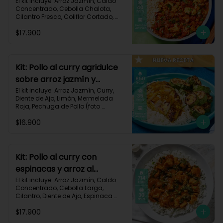
106
El kit incluye: Arroz Jazmín, Caldo 
Concentrado, Cebolla Chalota, 
Cilantro Fresco, Coliflor Cortado, 
Especias Mexicanas, Pechuga de 
$17.900
Pollo (foto 160g/p), Pimentón Verde, 
Salsa de Tomates Triturados, 
Receta Impresa.

Carbohidratos 79g | Grasas 21g | 
Kit: Pollo al curry agridulce
Proteínas 42g
sobre arroz jazmín y
zucchini horneado-148
El kit incluye: Arroz Jazmín, Curry, 
Diente de Ajo, Limón, Mermelada 
Roja, Pechuga de Pollo (foto 
160g/p), Sour Cream, Zucchini 
$16.900
Verde, Receta Impresa.

650 kcal	| Carbohidratos 60g | 
Grasas 25g | Proteínas 37g
Kit: Pollo al curry con
espinacas y arroz al
cilantro-93
El kit incluye: Arroz Jazmín, Caldo 
Concentrado, Cebolla Larga, 
Cilantro, Diente de Ajo, Espinaca 
Baby, Curry, Pasta de Tomate, 
$17.900
Pechuga (foto 160g/p), Tomates 
Triturados, Receta Impresa.
