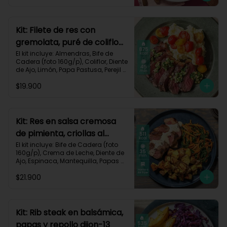
Zanahoria, Receta Impresa.

Carbohidratos 51g | Graasa 43g	| 
Proteínas 29g
Kit: Filete de res con
gremolata, puré de coliflor
y cherrys-71
El kit incluye: Almendras, Bife de 
Cadera (foto 160g/p), Coliflor, Diente 
de Ajo, Limón, Papa Pastusa, Perejil 
Fresco, Sour Cream, Tomate Tipo 
$19.900
Cherry, Receta Impresa.

Carbohidratos 49g | Grasas 58g | 
Proteínas 47g
Kit: Res en salsa cremosa
de pimienta, criollas al
romero y verduras-105
El kit incluye: Bife de Cadera (foto 
160g/p), Crema de Leche, Diente de 
Ajo, Espinaca, Mantequilla, Papas 
Criollas, Pimienta Negra, Romero 
$21.900
Fresco, Zanahoria, Receta Impresa.

511 kcal | Carbohidratos 37g | 
Grasas 22g | Proteínas 39g
Kit: Rib steak en balsámica,
papas y repollo dijon-13