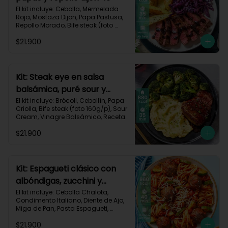
El kit incluye: Cebolla, Mermelada 
Roja, Mostaza Dijon, Papa Pastusa, 
Repollo Morado, Bife steak (foto 
160g/p), Romero, Vinagre 
$21.900
Balsámico, Vinagre de Vino Blanco, 
Receta Impresa.

755kcal | Carbohidratos 49g | 
Grasas 47g | Proteínas 36g
Kit: Steak eye en salsa
balsámica, puré sour y
brócoli-15
El kit incluye: Brócoli, Cebollín, Papa 
Criolla, Bife steak (foto 160g/p), Sour 
Cream, Vinagre Balsámico, Receta 
Impresa.

$21.900
Carbohidratos 70g | Grasas 49g | 
Proteínas 44g
Kit: Espagueti clásico con
albóndigas, zucchini y
parmesano-92
El kit incluye: Cebolla Chalota, 
Condimento Italiano, Diente de Ajo, 
Miga de Pan, Pasta Espagueti, 
Queso Parmesano Rallado, Res 
$21.900
Molida (150g/p), Salsa de Tomates 