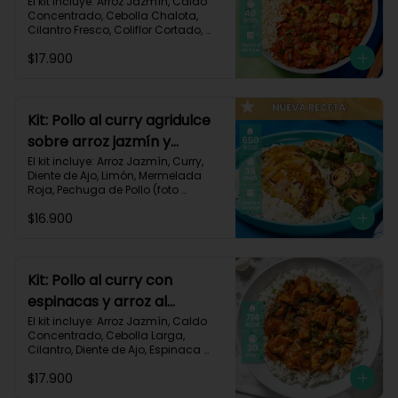
106
El kit incluye: Arroz Jazmín, Caldo 
Concentrado, Cebolla Chalota, 
Cilantro Fresco, Coliflor Cortado, 
Especias Mexicanas, Pechuga de 
$17.900
Pollo (foto 160g/p), Pimentón Verde, 
Salsa de Tomates Triturados, 
Receta Impresa.

Carbohidratos 79g | Grasas 21g | 
Kit: Pollo al curry agridulce
Proteínas 42g
sobre arroz jazmín y
zucchini horneado-148
El kit incluye: Arroz Jazmín, Curry, 
Diente de Ajo, Limón, Mermelada 
Roja, Pechuga de Pollo (foto 
160g/p), Sour Cream, Zucchini 
$16.900
Verde, Receta Impresa.

650 kcal	| Carbohidratos 60g | 
Grasas 25g | Proteínas 37g
Kit: Pollo al curry con
espinacas y arroz al
cilantro-93
El kit incluye: Arroz Jazmín, Caldo 
Concentrado, Cebolla Larga, 
Cilantro, Diente de Ajo, Espinaca 
Baby, Curry, Pasta de Tomate, 
$17.900
Pechuga (foto 160g/p), Tomates 
Triturados, Receta Impresa.
