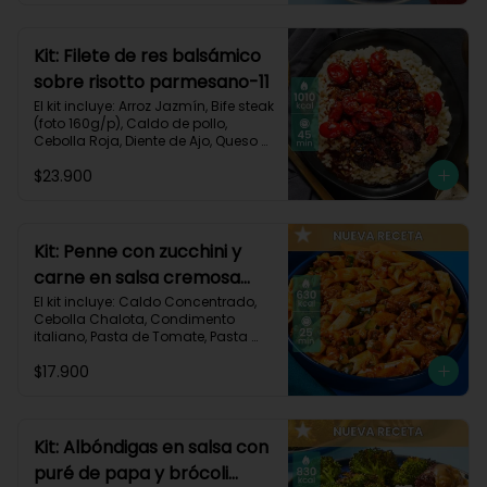
Carbohidratos 91g | Grasas 23g | 
Proteínas 38g
Kit: Filete de res balsámico
sobre risotto parmesano-11
El kit incluye: Arroz Jazmín, Bife steak 
(foto 160g/p), Caldo de pollo, 
Cebolla Roja, Diente de Ajo, Queso 
Parmesano, Sour Cream, Tomate 
$23.900
Tipo Cherry, Vinagre Balsámico y 
Receta impresa.
Kit: Penne con zucchini y
carne en salsa cremosa
italiana-146
El kit incluye: Caldo Concentrado, 
Cebolla Chalota, Condimento 
italiano, Pasta de Tomate, Pasta 
Penne, Queso Crema, Res Molida, 
$17.900
Zucchini Verde, Receta Impresa.

630 kcal	| Carbohidratos 81g | 
Grasas 15g | Proteínas 35g
Kit: Albóndigas en salsa con
puré de papa y brócoli