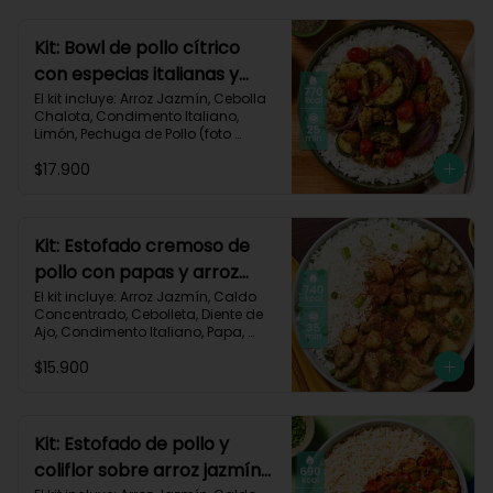
Carbohidratos 77g | Grasas 13g | 
Proteínas 37g | 580 kcal
Kit: Bowl de pollo cítrico
con especias italianas y
vegetales asados-135
El kit incluye: Arroz Jazmín, Cebolla 
Chalota, Condimento Italiano, 
Limón, Pechuga de Pollo (foto 
160g/p), Salsa Teriyaki, Tomate Tipo 
$17.900
Cherry, Zucchini, Receta Impresa.

770 kcal	Carbohidratos 75g | 
Grasas 22g | Proteínas 37g
Kit: Estofado cremoso de
pollo con papas y arroz
jazmín-127
El kit incluye: Arroz Jazmín, Caldo 
Concentrado, Cebolleta, Diente de 
Ajo, Condimento Italiano, Papa, 
Paprika, Pechuga de Pollo (foto 
$15.900
160g/p), Queso Crema, Receta 
Impresa.

740 kcal | Carbohidratos 106g | 
Grasas 14g | Proteínas 41g
Kit: Estofado de pollo y
coliflor sobre arroz jazmín-