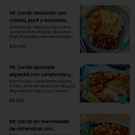
700 kcal | Carbohidratos 101g | 
Grasas 13g | Proteínas 33g
Kit: Cerdo ahumado con
canela, puré y ensalada
dulce-2
El kit incluye: Cebolla Larga, Lomo 
de Cerdo (foto 160g/p), Manzana 
Roja, Mayonesa, Mermelada Roja, 
Papa Pastusa, Condimento Smoky 
$20.900
Cinnamon Paprika, Sour Cream, 
Vinagre de Vino Blanco, Zanahoria 
y Receta Impresa.

Carbohidratos 59g | Grasas 19g | 
Kit: Cerdo apanado
Proteínas 36g
especial con zanahorias y
papas al horno-58
El kit incluye: Condimento italiano, 
Limón, Lomo de Cerdo (foto 160g/p), 
Miga de Pan, Papa, Sour Cream, 
Zanahoria, Receta impresa.

$15.900
Carbohidratos 64g | Proteínas 37g | 
Grasas 37g
Kit: Cerdo en mermelada
de almendras con