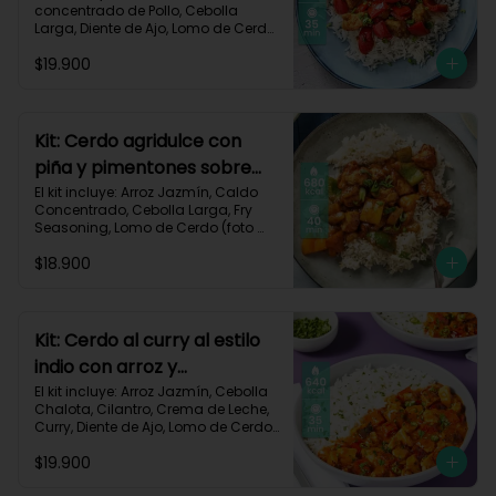
concentrado de Pollo, Cebolla 
Larga, Diente de Ajo, Lomo de Cerdo 
(foto 160g/p), Miga de Pan, 
$19.900
Pimentón Rojo, Salsa de Soya, 
Vinagre de Vino Blanco, Receta 
Impresa.

Carbohidratos 87g | Grasas 21g | 
Kit: Cerdo agridulce con
Proteínas 44g
piña y pimentones sobre
arroz jazmín-101
El kit incluye: Arroz Jazmín, Caldo 
Concentrado, Cebolla Larga, Fry 
Seasoning, Lomo de Cerdo (foto 
160g/p), Miga de Pan, Pimentón, 
$18.900
Piña, Salsa de Soya, Vinagre de 
Manzana, Receta Impresa.

Carbohidratos 93g | Grasas 20g | 
Proteínas 41g
Kit: Cerdo al curry al estilo
indio con arroz y
pimentón-73
El kit incluye: Arroz Jazmín, Cebolla 
Chalota, Cilantro, Crema de Leche, 
Curry, Diente de Ajo, Lomo de Cerdo 
(foto 160g/p), Paprika, Pimentón 
$19.900
Rojo, Sour Cream, Receta Impresa.
