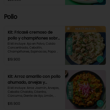
Pastusa, Queso Mozzarella Rallado, 
Salsa de Tomate, Vinagre 
Balsámico, Receta Impresa.

Pollo
1080 kcal | Carbohidratos 87g | 
Grasas 65g | Proteínas 37g
Kit: Fricasé cremoso de
pollo y champiñones sobre
puré de papa y espinacas-
El kit incluye: Ajo en Polvo, Caldo 
Concentrado, Cebollín, 
152
Champiñones, Espinacas, Papa 
Pastusa, 

$19.900
Pechuga de Pollo (foto 160g/p), 
Queso Crema, Sour Cream, Tomillo 
Seco, Receta Impresa.

650 kcal	| Carbohidratos 52g | 
Kit: Arroz amarillo con pollo
Grasas 32g | Proteínas 41g
ahumado, arvejas y
cilantro-131
El kit incluye: Arroz Jazmín, Arvejas, 
Cebolla Chalota, Cilantro, 
Cúrcuma, Diente de Ajo, Limón, 
Paprika, Pechuga de Pollo (foto 
$16.900
160g/p), Tomate, Receta Impresa.
