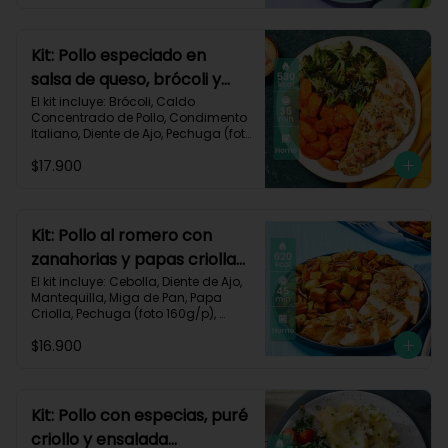
Impresa.

Carbohidratos 30g	| Grasas 40g | 
Proteínas 35g
Kit: Pollo especiado en
salsa de queso, brócoli y
zanahorias asadas-77
El kit incluye: Brócoli, Caldo 
Concentrado de Pollo, Condimento 
Italiano, Diente de Ajo, Pechuga (foto 
160g/p), Queso Crema, Queso 
$17.900
Monterey Jack, Tomate, Zanahoria, 
Receta Impresa.

Carbohidratos 26g | Grasas 30g | 
Proteínas 39g
Kit: Pollo al romero con
zanahorias y papas criollas
asadas-59
El kit incluye: Cebolla, Diente de Ajo, 
Mantequilla, Miga de Pan, Papa 
Criolla, Pechuga (foto 160g/p), 
Romero, Zanahoria, Receta 
$16.900
Impresa.

Carbohidratos 64g | Proteínas 35g | 
Grasas 24g
Kit: Pollo con especias, puré
criollo y ensalada