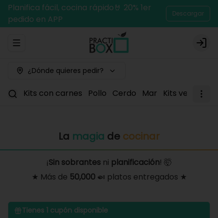
Planifica fácil, cocina rápido🤘 20% 1er
Descargar
pedido en APP
Abrir menu de navegación
Logi
¿Dónde quieres pedir?
Kits con carnes
Pollo
Cerdo
Mar
Kits vegetaria
La
magia
de
cocinar
¡
Sin sobrantes
ni
planificación
! 🤯
★ Más de
50,000
🍛 platos entregados ★
Tienes
1
cupón disponible