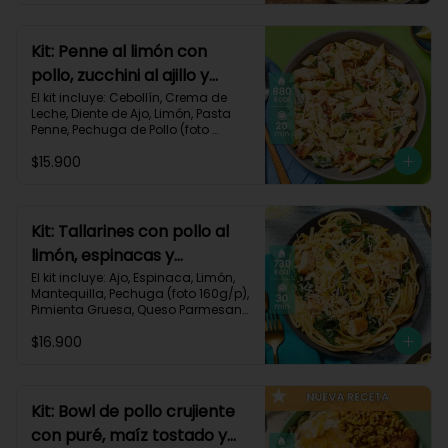
Carbohidratos 72g | Grasas 41g | 
Proteínas 49g
Kit: Penne al limón con
pollo, zucchini al ajillo y
cebollín-111
El kit incluye: Cebollín, Crema de 
Leche, Diente de Ajo, Limón, Pasta 
Penne, Pechuga de Pollo (foto 
160g/p), Queso Parmesano, 
$15.900
Zucchini Verde, Receta Impresa.

Carbohidratos 80g | Grasas 44g | 
Proteínas 47g
Kit: Tallarines con pollo al
limón, espinacas y
parmesano-68
El kit incluye: Ajo, Espinaca, Limón, 
Mantequilla, Pechuga (foto 160g/p), 
Pimienta Gruesa, Queso Parmesano, 
Tallarines, Receta Impresa.

$16.900
Carbohidratos 75g | Grasas 26g | 
Proteínas 50g
Kit: Bowl de pollo crujiente
con puré, maíz tostado y