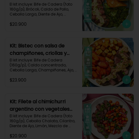
pan de ajo-67
El kit incluye: Bife de Cadera (foto 
160g/p), Brócoli, Caldo de Pollo, 
Cebolla Larga, Diente de Ajo, 
Mantequilla, Mostaza Dijon, Pan 
$20.900
Hamburguesa, Sour Cream, Receta 
Impresa.

Carbohidratos 37g | Grasas 39g | 
Proteínas 36g
Kit: Bistec con salsa de
champiñones, criollas y
zanahorias asadas-87
El kit incluye: Bife de Cadera 
(160g/p), Caldo concentrado, 
Cebolla Larga, Champiñones, Ajo, 
Mantequilla, Papa Criolla, Sour 
$23.900
Cream, Zanahoria, Receta Impresa.

Carbohidratos 48g	| Grasas 35g | 
Proteínas 33g
Kit: Filete al chimichurri
argentino con vegetales
horneados-110
El kit incluye: Bife de Cadera (foto 
160g/p), Cebolla Chalota, Cilantro, 
Diente de Ajo, Limón, Mezcla de 
Especias del Suroeste, Pimentón 
$20.900
Verde, Tomate Tipo Cherry, 