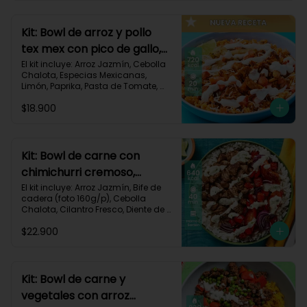
820 kcal | Carbohidratos 72g | 
Grasas 46g | Proteínas 30g
Kit: Bowl de arroz y pollo
tex mex con pico de gallo,
queso y sour cream-147
El kit incluye: Arroz Jazmín, Cebolla 
Chalota, Especias Mexicanas, 
Limón, Paprika, Pasta de Tomate, 
Pechuga de Pollo, Queso Mozzarella, 
$18.900
Sour Cream, Tomate, Receta 
Impresa.

720 kcal	| Carbohidratos 73g | 
Grasas 25g | Proteínas 41g
Kit: Bowl de carne con
chimichurri cremoso,
pimentón y tomate-115
El kit incluye: Arroz Jazmín, Bife de 
cadera (foto 160g/p), Cebolla 
Chalota, Cilantro Fresco, Diente de 
Ajo, Limón, Mezcla de Especias del 
$22.900
Suroeste, Pimentón Rojo, Sour 
Cream, Tomate, Receta Impresa.

Carbohidratos 87g | Grasas 21g | 
Proteínas 44g
Kit: Bowl de carne y
vegetales con arroz