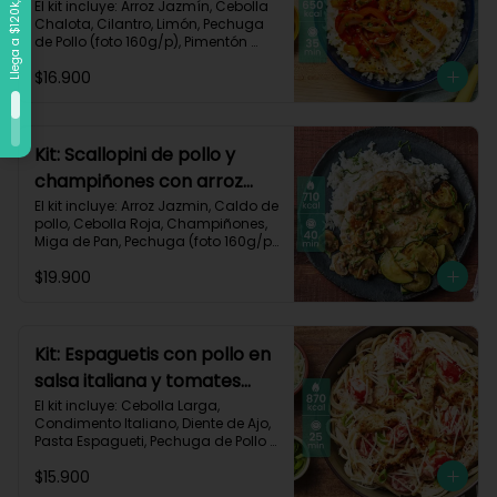
vegetales-109
El kit incluye: Arroz Jazmín, Cebolla 
Chalota, Cilantro, Limón, Pechuga 
de Pollo (foto 160g/p), Pimentón 
Rojo, Pimienta Roja, Piña, Salsa 
$16.900
Teriyaki, Receta Impresa.

Carbohidratos 72g	| Grasas 25g | 
Proteínas 34g
Kit: Scallopini de pollo y
champiñones con arroz
jazmín-5
El kit incluye: Arroz Jazmin, Caldo de 
pollo, Cebolla Roja, Champiñones, 
Miga de Pan, Pechuga (foto 160g/p), 
Perejil, Sour Cream, Zucchini y 
$19.900
Receta impresa.

Carbohidratos 71g | Grasas 25g | 
Proteínas 51g
Kit: Espaguetis con pollo en
salsa italiana y tomates
uvalina-129
El kit incluye: Cebolla Larga, 
Condimento Italiano, Diente de Ajo, 
Pasta Espagueti, Pechuga de Pollo 
(foto 160g/p), Queso Crema, Queso 
$15.900
Parmesano, Tomate Tipo Cherry, 
Receta Impresa.
