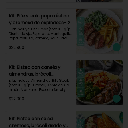
Carbohidratos 35g | Grasas 67g | 
Proteinas 62g
Kit: Bife steak, papa rústica
y cremosa de espinacas-12
El kit incluye: Bife Steak (foto 160g/p), 
Diente de Ajo, Espinaca, Mantequilla, 
Papa Pastusa, Romero, Sour Cream 
y Receta Impresa.

$22.900
Carbohidratos 40g | Grasas 23g | 
Proteínas 43g
Kit: Bistec con canela y
almendras, brócoli,
zanahorias asadas y
El kit incluye: Almendras, Bife Steak 
(foto 160g/p), Brócoli, Diente de Ajo, 
manzana-60
Limón, Manzana, Especia Smoky 
Cinnamon Paprika, Zanahoria, 
$22.900
Receta Impresa.

Carbohidratos 46g | Proteínas 35g | 
Grasas 26g
Kit: Bistec con salsa
cremosa, brócoli asado y