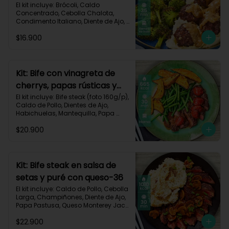
asado-137
El kit incluye: Brócoli, Caldo 
Concentrado, Cebolla Chalota, 
Condimento Italiano, Diente de Ajo, 
Miga de Pan, Papa Pastusa, Res 
$16.900
Molida (150g/p), Salsa de Soya, 
Receta Impresa
Kit: Bife con vinagreta de
cherrys, papas rústicas y
habichuelas-61
El kit incluye: Bife steak (foto 160g/p), 
Caldo de Pollo, Dientes de Ajo, 
Habichuelas, Mantequilla, Papa 
Pastusa, Romero, Tomate Tipo 
$20.900
Cherry, Vinagre Balsámico, Receta 
Impresa.

Carbohidratos 47g | Proteínas 28g | 
Grasas 40g
Kit: Bife steak en salsa de
setas y puré con queso-36
El kit incluye: Caldo de Pollo, Cebolla 
Larga, Champiñones, Diente de Ajo, 
Papa Pastusa, Queso Monterey Jack, 
Beaf steak (foto 160g/p), Sour 
$22.900
Cream y Receta impresa.
