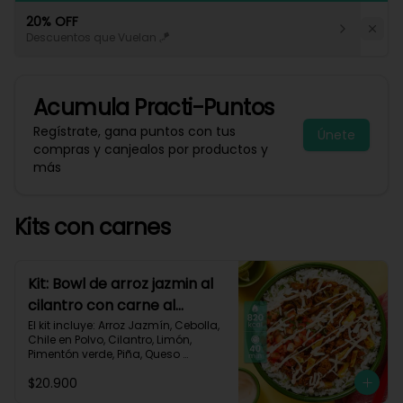
20% OFF
Descuentos que Vuelan 🪁
Acumula
Practi-Puntos
Regístrate, gana puntos con tus
Únete
compras y canjealos por productos y
más
Kits con carnes
Kit: Bowl de arroz jazmin al
cilantro con carne al
pastor y pico de gallo-84
El kit incluye: Arroz Jazmín, Cebolla, 
Chile en Polvo, Cilantro, Limón, 
Pimentón verde, Piña, Queso 
Mozzarella Rallado, Res Molida 
$20.900
(150g/p), Sour Cream, Tomate, 
Receta Impresa.
