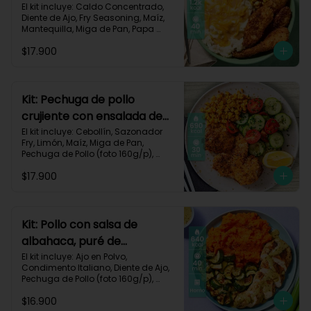
queso monterey-140
El kit incluye: Caldo Concentrado, 
Diente de Ajo, Fry Seasoning, Maíz, 
Mantequilla, Miga de Pan, Papa 
Pastusa, Pechuga de Pollo (foto 
$17.900
160g/p), Queso Monterey Jack, Sour 
Cream, Receta Impresa.

1200 Kcal | Carbohidratos 76g | 
Grasas 62g | Proteínas 49g
Kit: Pechuga de pollo
crujiente con ensalada de
pepino y maíz-8
El kit incluye: Cebollín, Sazonador 
Fry, Limón, Maíz, Miga de Pan, 
Pechuga de Pollo (foto 160g/p), 
Pepino Cohombro, Tomates Tipo 
$17.900
Cherry y Receta Impresa.

690 Kcal | Carbohidratos 49g | 
Grasas 21g | Proteínas 33g
Kit: Pollo con salsa de
albahaca, puré de
zanahorias y zucchini-85
El kit incluye: Ajo en Polvo, 
Condimento Italiano, Diente de Ajo, 
Pechuga de Pollo (foto 160g/p), 
Queso Crema, Sour Cream, 
$16.900
Zanahoria, Zucchini Verde, Receta 