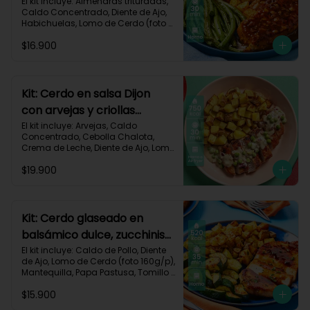
habichuelas y criollas al
El kit incluye: Almendras trituradas, 
Caldo Concentrado, Diente de Ajo, 
horno-144
Habichuelas, Lomo de Cerdo (foto 
160g/p), Mermelada Roja, Papa 
$16.900
Criolla, Receta Impresa.

550 kcal	| Carbohidratos 48g	| 
Grasas 26g	| Proteínas 30g
Kit: Cerdo en salsa Dijon
con arvejas y criollas
asadas-95
El kit incluye: Arvejas, Caldo 
Concentrado, Cebolla Chalota, 
Crema de Leche, Diente de Ajo, Lomo 
de Cerdo (foto 160g/p), Mantequilla, 
$19.900
Mostaza Dijon, Papa Criolla, 
Especias Smoky Cinnamon Paprika, 
Receta Impresa.

Carbohidratos 58g | Grasas 38g | 
Kit: Cerdo glaseado en
Proteínas 44g
balsámico dulce, zucchinis
y papas al tomillo-57
El kit incluye: Caldo de Pollo, Diente 
de Ajo, Lomo de Cerdo (foto 160g/p), 
Mantequilla, Papa Pastusa, Tomillo 
Seco, Vinagre Balsámico, Zucchini 
$15.900
Verde, Receta Impresa.
