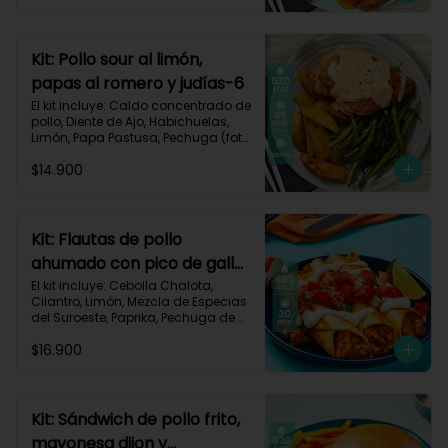
Carbohidratos 63g | Grasas 23g | 
Proteínas 32g
Kit: Pollo sour al limón,
papas al romero y judías-6
El kit incluye: Caldo concentrado de 
pollo, Diente de Ajo, Habichuelas, 
Limón, Papa Pastusa, Pechuga (foto 
160g/p), Pimienta negra especial, 
$14.900
Romero, Sour Cream y Receta 
Impresa.

Carbohidratos 42g | Grasas 23g | 
Proteínas 41g
Kit: Flautas de pollo
ahumado con pico de gallo
y sour cream-134
El kit incluye: Cebolla Chalota, 
Cilantro, Limón, Mezcla de Especias 
del Suroeste, Paprika, Pechuga de 
Pollo (foto 160g/p), Sour Cream, 
$16.900
Tomate, Tortillas de Harina, Receta 
Impresa.

660 kcal | Carbohidratos 56g | 
Grasas 30g | Proteínas 40g
Kit: Sándwich de pollo frito,
mayonesa dijon y