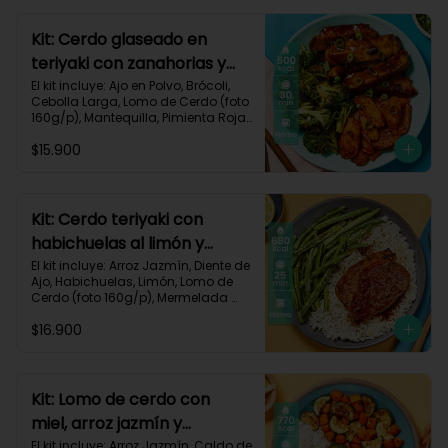
640 kcal | Carbohidratos 68g | 
Grasas 22g | Proteínas 40g
Kit: Cerdo glaseado en
teriyaki con zanahorias y
brócoli asados-125
El kit incluye: Ajo en Polvo, Brócoli, 
Cebolla Larga, Lomo de Cerdo (foto 
160g/p), Mantequilla, Pimienta Roja, 
Salsa Teriyaki, Zanahoria, Receta 
$15.900
Impresa.

Carbohidratos 38g | Grasas 26g | 
Proteínas 32g
Kit: Cerdo teriyaki con
habichuelas al limón y
arroz al ajillo-3
El kit incluye: Arroz Jazmín, Diente de 
Ajo, Habichuelas, Limón, Lomo de 
Cerdo (foto 160g/p), Mermelada 
Roja, Salsa Teriyaki, Receta 
$16.900
Impresa.

Carbohidratos 66g | Grasas 31g | 
Proteínas 37g
Kit: Lomo de cerdo con
miel, arroz jazmín y
verduras al limón-76
El kit incluye: Arroz Jazmín, Caldo de 