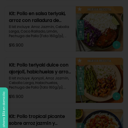
Carbohidratos 90g | Grasas 21g | 
Protaínas 40g
Kit: Pollo en salsa teriyaki,
arroz con ralladura de
coco y repollo salteado-
El kit incluye: Arroz Jazmín, Cebolla 
Larga, Coco Rallado, Limón, 
143
Pechuga de Pollo (Foto 160g/p), 
Repollo Morado, Salsa Teriyaki, 
$16.900
Receta Impresa

570 kcal | Carbohidratos 56g | 
Grasas 20g | Proteínas 37g
Kit: Pollo teriyaki dulce con
ajonjolí, habichuelas y arroz
jazmín-149
El kit incluye: Ajonjolí, Arroz Jazmín, 
Cebolla Larga, Habichuelas, 
Pechuga de Pollo (foto 160g/p), 
Salsa Teriyaki, Smoky Cinnamon 
Llega a $120k, ahorra $5k en domicilio
$16.900
Paprika, Receta Impresa.

570 kcal | Carbohidratos 68g | 
Grasas 15g | Proteínas 38g | 
Preparación 25 min
Kit: Pollo tropical picante
sobre arroz jazmín y