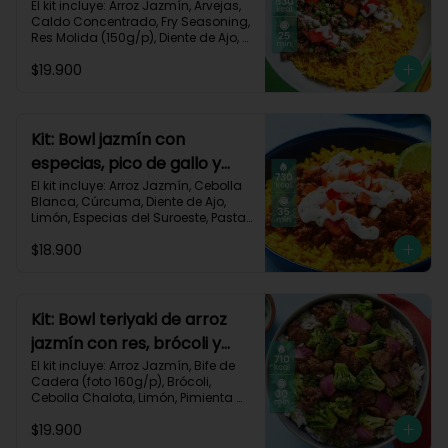
dorado-94
El kit incluye: Arroz Jazmín, Arvejas, 
Caldo Concentrado, Fry Seasoning, 
Res Molida (150g/p), Diente de Ajo, 
Cúrcuma, Mayonesa, Pimentón 
$19.900
Rojo, Receta Impresa.

Carbohidratos 76g | Grasas 45g | 
Proteínas 31g
Kit: Bowl jazmín con
especias, pico de gallo y
crema de limón-82
El kit incluye: Arroz Jazmín, Cebolla 
Blanca, Cúrcuma, Diente de Ajo, 
Limón, Especias del Suroeste, Pasta 
de Tomate, Res Molida (150g/p), 
$18.900
Sour Cream, Tomate, Receta 
Impresa.

730 kcal | Carbohidratos 82g | 
Grasas 32g | Proteínas 28g
Kit: Bowl teriyaki de arroz
jazmín con res, brócoli y
cebolla-114
El kit incluye: Arroz Jazmín, Bife de 
Cadera (foto 160g/p), Brócoli, 
Cebolla Chalota, Limón, Pimienta 
Roja, Salsa Teriyaki, Receta 
$19.900
Impresa.
