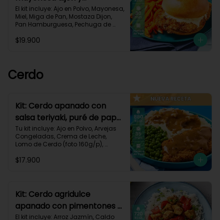
zanahorias asadas-79
El kit incluye: Ajo en Polvo, Mayonesa, 
Miel, Miga de Pan, Mostaza Dijon, 
Pan Hamburguesa, Pechuga de 
Pollo (foto 160g/p), Sour Cream, 
$19.900
Zanahoria.Receta Impresa.

930 kcal | Carbohidratos 80g | 
Grasas 50g | Proteínas 38g
Cerdo
Kit: Cerdo apanado con
salsa teriyaki, puré de papa
al ajillo y arvejas-150
Tu kit incluye: Ajo en Polvo, Arvejas 
Congeladas, Crema de Leche, 
Lomo de Cerdo (foto 160g/p), 
Mantequilla, Miga de Pan, Papa 
$17.900
Pastusa, Salsa teriyaki, Receta 
Impresa.

880 kcal | Carbohidratos 75g	| 
Grasas 45g | Proteínas 40g
Kit: Cerdo agridulce
apanado con pimentones y
arroz jazmín-116
El kit incluye: Arroz Jazmín, Caldo 