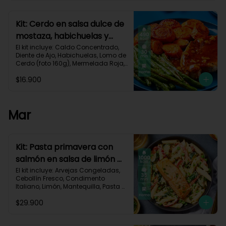
Carbohidratos 40g | Grasas 25g | 
Proteínas 34g
Kit: Cerdo en salsa dulce de
mostaza, habichuelas y
zanahorias asadas-133
El kit incluye: Caldo Concentrado, 
Diente de Ajo, Habichuelas, Lomo de 
Cerdo (foto 160g), Mermelada Roja, 
Mostaza Dijon, Zanahoria, Receta 
$16.900
Impresa.

490 kcal	| Carbohidratos 35g	| 
Grasas 27g | Proteínas 29g
Mar
Kit: Pasta primavera con
salmón en salsa de limón y
vegetales asados-123
El kit incluye: Arvejas Congeladas, 
Cebollín Fresco, Condimento 
Italiano, Limón, Mantequilla, Pasta 
Penne, Pimentón, Queso Crema, 
$29.900
Queso Parmesano, Salmón (120g/p 
- peso congelado), Zucchini, 
Receta Impresa.
