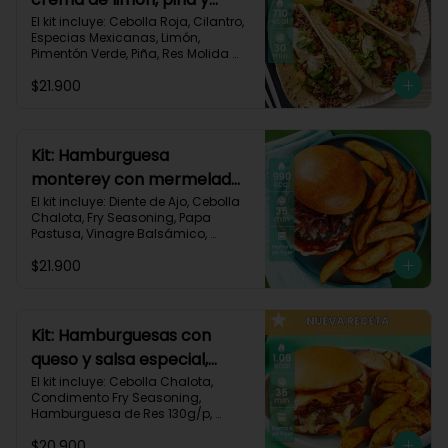
especias-17
El kit incluye: Cebolla Roja, Cilantro, 
Especias Mexicanas, Limón, 
Pimentón Verde, Piña, Res Molida 
(150g/p), Sour Cream, Tomate, 
$21.900
Tortillas de Harina (3/p) y Receta 
Impresa.

Carbohidratos 67g | Grasas 36g | 
Proteínas 31g
Kit: Hamburguesa
monterey con mermelada
de chalota y mayonesa de
El kit incluye: Diente de Ajo, Cebolla 
Chalota, Fry Seasoning, Papa 
ajo-66
Pastusa, Vinagre Balsámico, 
Mayonesa, Hamburguesa de Res 
$21.900
(125g/p), Pan Hamburguesa, Salsa 
de Tomate, Queso Monterey Jack 
Rallado, Receta Impresa.

Carbohidratos 88g | Grasas 53g | 
Kit: Hamburguesas con
Proteínas 42g
queso y salsa especial,
papas y cebolla
El kit incluye: Cebolla Chalota, 
Condimento Fry Seasoning, 
caramelizada-142
Hamburguesa de Res 130g/p, 
Mayonesa, Mostaza Dijon, Pan 
$20.900
Hamburguesa brioche, Papa 