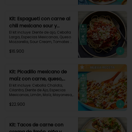
Triturados, Zucchini Verde, Receta 
Impresa.

Carbohidratos 90g | Grasas 49g | 
Kit: Espagueti con carne al
Proteínas 45g
chili mexicano sour y
queso-35
El kit incluye: Diente de ajo, Cebolla 
Larga, Especias Mexicanas, Queso 
Mozzarella, Sour Cream, Tomates 
Triturados, Espagueti, Carne de Res 
$16.900
Molida (150g/p), Receta Impresa.

930 kcal | Carbohidratos 107g | 
Grasas 33g | Proteínas 45g
Kit: Picadillo mexicano de
maíz con carne, queso,
criollas y crema de limón-
El kit incluye: Cebolla Chalota, 
Cilantro, Diente de Ajo, Especias 
139
Mexicanas, Limón, Maíz, Mayonesa, 
Papa Criolla, Pimentón, Queso 
$22.900
Mozzarella Rallado, Carne de Res 
Molida (150g/p), Receta Impresa.

940 Kcal | Carbohidratos 75g | 
Grasas 30g | Proteínas 40g
Kit: Tacos de carne con
crema de limón, piña y