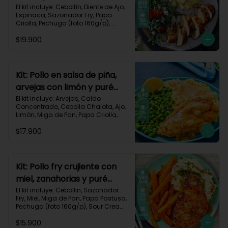
monterey-9
El kit incluye: Cebollín, Diente de Ajo, 
Espinaca, Sazonador Fry, Papa 
Criolla, Pechuga (foto 160g/p), 
Queso Crema, Queso Monterey Jack, 
$19.900
Sour Cream, Tomate Tipo Cherry y 
Receta impresa.

Carbohidratos 53g | Grasas 19g | 
Proteínas 57g

Kit: Pollo en salsa de piña,
arvejas con limón y puré
*Acumulas Practi-Puntos
rústico-54
El kit incluye: Arvejas, Caldo 
Concentrado, Cebolla Chalota, Ajo, 
Limón, Miga de Pan, Papa Criolla, 
Pechuga (foto 160g/p), Piña, Receta 
$17.900
Impresa.

640 kcal | Carbohidratos 62g | 
Grasas 28g | Proteínas 39g
Kit: Pollo fry crujiente con
miel, zanahorias y puré
sour-40
El kit incluye: Cebollin, Sazonador 
Fry, Miel, Miga de Pan, Papa Pastusa, 
Pechuga (foto 160g/p), Sour Cream, 
Zanahoria y Receta Impresa.

$15.900