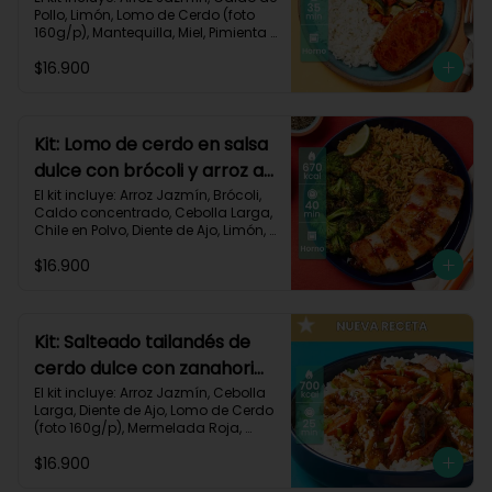
Pollo, Limón, Lomo de Cerdo (foto 
160g/p), Mantequilla, Miel, Pimienta 
Roja, Zanahoria, Zucchini Verde, 
$16.900
Receta Impresa.

Carbohidratos 80g | Grasas 35g | 
Proteinas 34g
Kit: Lomo de cerdo en salsa
dulce con brócoli y arroz al
chile-91
El kit incluye: Arroz Jazmín, Brócoli, 
Caldo concentrado, Cebolla Larga, 
Chile en Polvo, Diente de Ajo, Limón, 
Lomo de Cerdo (foto 160g/p), 
$16.900
Mantequilla, Mermelada Roja, 
Receta Impresa.

Carbohidratos 67g	| Grasas 31g | 
Proteínas 31g
Kit: Salteado tailandés de
cerdo dulce con zanahorias
y arroz-141
El kit incluye: Arroz Jazmín, Cebolla 
Larga, Diente de Ajo, Lomo de Cerdo 
(foto 160g/p), Mermelada Roja, 
Salsa de Soya, Smoky Cinnamon 
$16.900
Paprika, Zanahoria, Receta Impresa.
