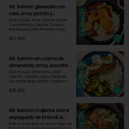
Carbohidratos 96g | Grasas 48g | 
Kit: Salmón glaseado con
Proteínas 51g
miel, arroz jazmín y
vegetales horneados-121
El kit incluye: Arroz Jazmín, Caldo 
Concentrado, Cebolla Chalota, 
Mantequilla, Miel, Pimentón Rojo, 
Salmón (120g/p - peso congelado), 
$27.900
Zanahoria, Zucchini Verde, Receta 
Impresa.

Carbohidratos 88g | Grasas 43g | 
Proteínas 35g
Kit: Salmón en costra de
almendras, arroz, zucchini y
salsa de limón-126
El kit incluye: Almendras, Arroz 
Jazmín, Cebolla Larga, Diente de 
Ajo, Limón, Miga de Pan, Orégano 
Seco, Salmón (120g/p - peso 
$26.900
congelado), Sour Cream, Zucchini 
Verde, Receta Impresa.

Carbohidratos 30g | Grasas 47g	| 
Proteínas 36g
Kit: Salmón crujiente sobre
espaguetis de brócoli al
limón-122
El kit incluye: Brócoli, Limón, Miga de 
Pan, Pasta Espagueti, Pimienta Roja, 