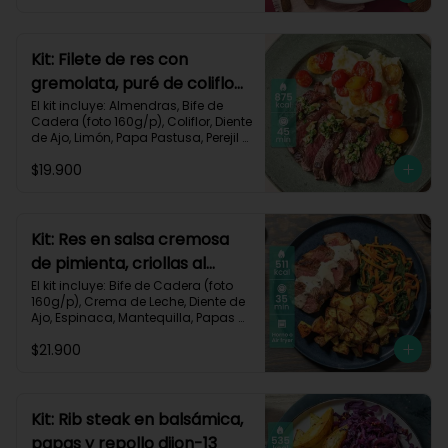
Zanahoria, Receta Impresa.

Carbohidratos 51g | Graasa 43g	| 
Proteínas 29g
Kit: Filete de res con
gremolata, puré de coliflor
y cherrys-71
El kit incluye: Almendras, Bife de 
Cadera (foto 160g/p), Coliflor, Diente 
de Ajo, Limón, Papa Pastusa, Perejil 
Fresco, Sour Cream, Tomate Tipo 
$19.900
Cherry, Receta Impresa.

Carbohidratos 49g | Grasas 58g | 
Proteínas 47g
Kit: Res en salsa cremosa
de pimienta, criollas al
romero y verduras-105
El kit incluye: Bife de Cadera (foto 
160g/p), Crema de Leche, Diente de 
Ajo, Espinaca, Mantequilla, Papas 
Criollas, Pimienta Negra, Romero 
$21.900
Fresco, Zanahoria, Receta Impresa.

511 kcal | Carbohidratos 37g | 
Grasas 22g | Proteínas 39g
Kit: Rib steak en balsámica,
papas y repollo dijon-13