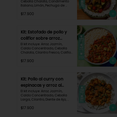
Cebolla Chalota, Condimento 
Italiano, Limón, Pechuga de 
Pollo (foto 160g/p), Salsa 
$17.900
Teriyaki, Tomate Tipo Cherry, 
Zucchini, Receta Impresa.

770 kcal	Carbohidratos 75g | 
Grasas 22g | Proteínas 37g
Kit: Estofado de pollo y
coliflor sobre arroz
jazmín-106
El kit incluye: Arroz Jazmín, 
Caldo Concentrado, Cebolla 
Chalota, Cilantro Fresco, Coliflor 
Cortado, Especias Mexicanas, 
$17.900
Pechuga de Pollo (foto 160g/p), 
Pimentón Verde, Salsa de 
Tomates Triturados, Receta 
Impresa.

Kit: Pollo al curry con
Carbohidratos 79g | Grasas 21g 
espinacas y arroz al
| Proteínas 42g
cilantro-93
El kit incluye: Arroz Jazmín, 
Caldo Concentrado, Cebolla 
Larga, Cilantro, Diente de Ajo, 
Espinaca Baby, Curry, Pasta de 
$17.900
Tomate, Pechuga (foto 160g/p), 
Tomates Triturados, Receta 
Impresa.
