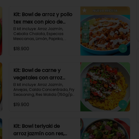
Kit: Bowl de arroz y pollo
tex mex con pico de
gallo, queso y sour
El kit incluye: Arroz Jazmín, 
Cebolla Chalota, Especias 
cream-147
Mexicanas, Limón, Paprika, 
Pasta de Tomate, Pechuga de 
$18.900
Pollo, Queso Mozzarella, Sour 
Cream, Tomate, Receta 
Impresa.

720 kcal	| Carbohidratos 73g | 
Kit: Bowl de carne y
Grasas 25g | Proteínas 41g
vegetales con arroz
dorado-94
El kit incluye: Arroz Jazmín, 
Arvejas, Caldo Concentrado, Fry 
Seasoning, Res Molida (150g/p), 
Diente de Ajo, Cúrcuma, 
$19.900
Mayonesa, Pimentón Rojo, 
Receta Impresa.

Carbohidratos 76g | Grasas 
45g | Proteínas 31g
Kit: Bowl teriyaki de
arroz jazmín con res,