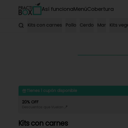
Así funciona
Menú
Cobertura
Kits con carnes
Pollo
Cerdo
Mar
Kits veg
Tienes
1
cupón disponible
20% OFF
Descuentos que Vuelan 🪁
Kits con carnes