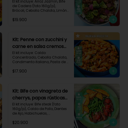
brócoli y cebolla-114
El kit incluye: Arroz Jazmín, Bife 
de Cadera (foto 160g/p), 
Brócoli, Cebolla Chalota, Limón, 
Pimienta Roja, Salsa Teriyaki, 
$19.900
Receta Impresa.

Carbohidratos 91g | Grasas 23g 
| Proteínas 38g
Kit: Penne con zucchini y
carne en salsa cremosa
italiana-146
El kit incluye: Caldo 
Concentrado, Cebolla Chalota, 
Condimento italiano, Pasta de 
Tomate, Pasta Penne, Queso 
$17.900
Crema, Res Molida, Zucchini 
Verde, Receta Impresa.

630 kcal	| Carbohidratos 81g | 
Grasas 15g | Proteínas 35g
Kit: Bife con vinagreta de
cherrys, papas rústicas
y habichuelas-61
El kit incluye: Bife steak (foto 
160g/p), Caldo de Pollo, Dientes 
de Ajo, Habichuelas, 
Mantequilla, Papa Pastusa, 
$20.900
Romero, Tomate Tipo Cherry, 
Vinagre Balsámico, Receta 