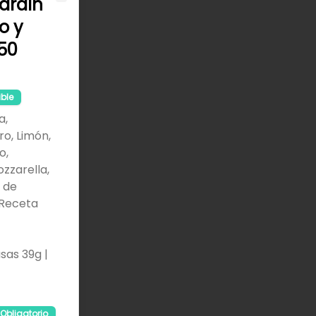
jardín
Close
o y
50
ible
a,
ro, Limón,
o,
zzarella,
s de
 Receta
sas 39g |
Obligatorio