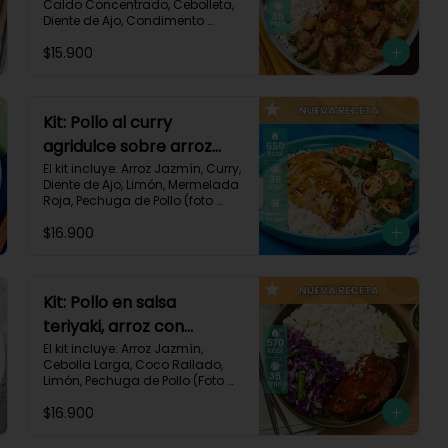
Caldo Concentrado, Cebolleta, 
Diente de Ajo, Condimento 
Italiano, Papa, Paprika, Pechuga 
$15.900
de Pollo (foto 160g/p), Queso 
Crema, Receta Impresa.

740 kcal | Carbohidratos 106g | 
Grasas 14g | Proteínas 41g
Kit: Pollo al curry
agridulce sobre arroz
jazmín y zucchini
El kit incluye: Arroz Jazmín, Curry, 
Diente de Ajo, Limón, Mermelada 
horneado-148
Roja, Pechuga de Pollo (foto 
160g/p), Sour Cream, Zucchini 
$16.900
Verde, Receta Impresa.

650 kcal	| Carbohidratos 60g | 
Grasas 25g | Proteínas 37g
Kit: Pollo en salsa
teriyaki, arroz con
ralladura de coco y
El kit incluye: Arroz Jazmín, 
Cebolla Larga, Coco Rallado, 
repollo salteado-143
Limón, Pechuga de Pollo (Foto 
160g/p), Repollo Morado, Salsa 
$16.900
Teriyaki, Receta Impresa

570 kcal | Carbohidratos 56g | 