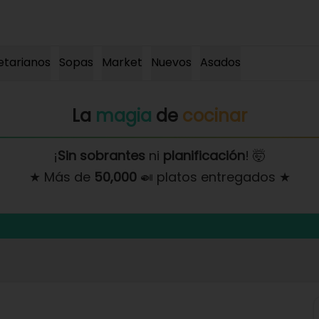
etarianos
Sopas
Market
Nuevos
Asados
La
magia
de
cocinar
¡
Sin sobrantes
ni
planificación
! 🤯
★ Más de
50,000
🍛 platos entregados ★