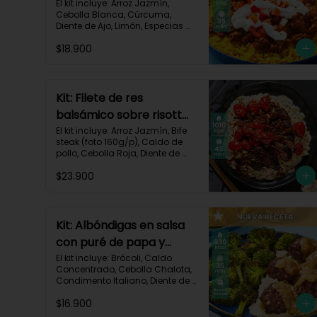
crema de limón-82
El kit incluye: Arroz Jazmín, 
Cebolla Blanca, Cúrcuma, 
Diente de Ajo, Limón, Especias 
del Suroeste, Pasta de Tomate, 
$18.900
Res Molida (150g/p), Sour 
Cream, Tomate, Receta 
Impresa.

730 kcal | Carbohidratos 82g | 
Kit: Filete de res
Grasas 32g | Proteínas 28g
balsámico sobre risotto
parmesano-11
El kit incluye: Arroz Jazmín, Bife 
steak (foto 160g/p), Caldo de 
pollo, Cebolla Roja, Diente de 
Ajo, Queso Parmesano, Sour 
$23.900
Cream, Tomate Tipo Cherry, 
Vinagre Balsámico y Receta 
impresa.
Kit: Albóndigas en salsa
con puré de papa y
brócoli asado-137
El kit incluye: Brócoli, Caldo 
Concentrado, Cebolla Chalota, 
Condimento Italiano, Diente de 
Ajo, Miga de Pan, Papa Pastusa, 
$16.900
Res Molida (150g/p), Salsa de 
Soya, Receta Impresa