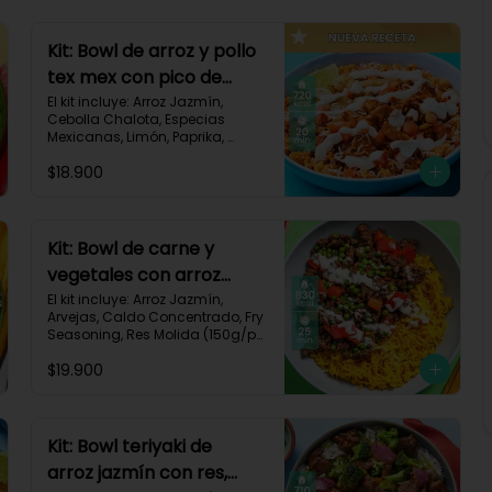
Kit: Bowl de arroz y pollo
tex mex con pico de
gallo, queso y sour
El kit incluye: Arroz Jazmín, 
Cebolla Chalota, Especias 
cream-147
Mexicanas, Limón, Paprika, 
Pasta de Tomate, Pechuga de 
$18.900
Pollo, Queso Mozzarella, Sour 
Cream, Tomate, Receta 
Impresa.

720 kcal	| Carbohidratos 73g | 
Kit: Bowl de carne y
Grasas 25g | Proteínas 41g
vegetales con arroz
dorado-94
El kit incluye: Arroz Jazmín, 
Arvejas, Caldo Concentrado, Fry 
Seasoning, Res Molida (150g/p), 
Diente de Ajo, Cúrcuma, 
$19.900
Mayonesa, Pimentón Rojo, 
Receta Impresa.

Carbohidratos 76g | Grasas 
45g | Proteínas 31g
Kit: Bowl teriyaki de
arroz jazmín con res,