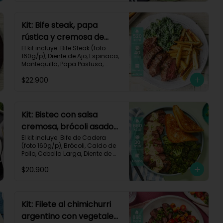
Impresa.

Carbohidratos 47g | Proteínas 
Kit: Bife steak, papa
28g | Grasas 40g
rústica y cremosa de
espinacas-12
El kit incluye: Bife Steak (foto 
160g/p), Diente de Ajo, Espinaca, 
Mantequilla, Papa Pastusa, 
Romero, Sour Cream y Receta 
$22.900
Impresa.

Carbohidratos 40g | Grasas 
23g | Proteínas 43g
Kit: Bistec con salsa
cremosa, brócoli asado
y pan de ajo-67
El kit incluye: Bife de Cadera 
(foto 160g/p), Brócoli, Caldo de 
Pollo, Cebolla Larga, Diente de 
Ajo, Mantequilla, Mostaza Dijon, 
$20.900
Pan Hamburguesa, Sour Cream, 
Receta Impresa.

Carbohidratos 37g | Grasas 
39g | Proteínas 36g
Kit: Filete al chimichurri
argentino con vegetales