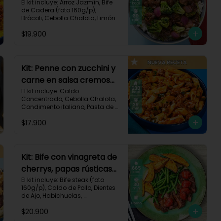
brócoli y cebolla-114
El kit incluye: Arroz Jazmín, Bife 
de Cadera (foto 160g/p), 
Brócoli, Cebolla Chalota, Limón, 
Pimienta Roja, Salsa Teriyaki, 
$19.900
Receta Impresa.

Carbohidratos 91g | Grasas 23g 
| Proteínas 38g
Kit: Penne con zucchini y
carne en salsa cremosa
italiana-146
El kit incluye: Caldo 
Concentrado, Cebolla Chalota, 
Condimento italiano, Pasta de 
Tomate, Pasta Penne, Queso 
$17.900
Crema, Res Molida, Zucchini 
Verde, Receta Impresa.

630 kcal	| Carbohidratos 81g | 
Grasas 15g | Proteínas 35g
Kit: Bife con vinagreta de
cherrys, papas rústicas
y habichuelas-61
El kit incluye: Bife steak (foto 
160g/p), Caldo de Pollo, Dientes 
de Ajo, Habichuelas, 
Mantequilla, Papa Pastusa, 
$20.900
Romero, Tomate Tipo Cherry, 
Vinagre Balsámico, Receta 