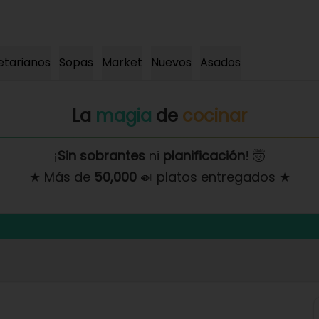
etarianos
Sopas
Market
Nuevos
Asados
La
magia
de
cocinar
¡
Sin sobrantes
ni
planificación
! 🤯
★ Más de
50,000
🍛 platos entregados ★