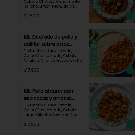
Cebolla Chalota, Condimento 
Italiano, Limón, Pechuga de 
Pollo (foto 160g/p), Salsa 
$17.900
Teriyaki, Tomate Tipo Cherry, 
Zucchini, Receta Impresa.

770 kcal	Carbohidratos 75g | 
Grasas 22g | Proteínas 37g
Kit: Estofado de pollo y
coliflor sobre arroz
jazmín-106
El kit incluye: Arroz Jazmín, 
Caldo Concentrado, Cebolla 
Chalota, Cilantro Fresco, Coliflor 
Cortado, Especias Mexicanas, 
$17.900
Pechuga de Pollo (foto 160g/p), 
Pimentón Verde, Salsa de 
Tomates Triturados, Receta 
Impresa.

Kit: Pollo al curry con
Carbohidratos 79g | Grasas 21g 
espinacas y arroz al
| Proteínas 42g
cilantro-93
El kit incluye: Arroz Jazmín, 
Caldo Concentrado, Cebolla 
Larga, Cilantro, Diente de Ajo, 
Espinaca Baby, Curry, Pasta de 
$17.900
Tomate, Pechuga (foto 160g/p), 
Tomates Triturados, Receta 
Impresa.
