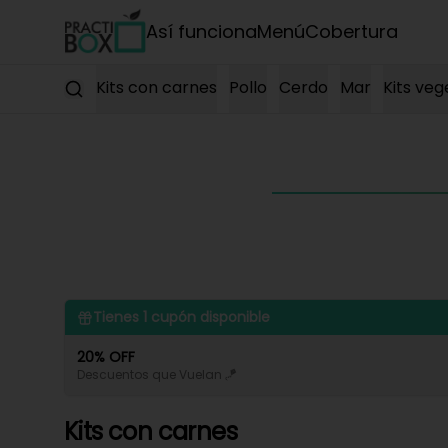
Así funciona
Menú
Cobertura
Kits con carnes
Pollo
Cerdo
Mar
Kits veg
Tienes
1
cupón disponible
20% OFF
Descuentos que Vuelan 🪁
Kits con carnes