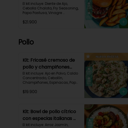
mermelada de chalota
El kit incluye: Diente de Ajo, 
Cebolla Chalota, Fry Seasoning, 
y mayonesa de ajo-66
Papa Pastusa, Vinagre 
Balsámico, Mayonesa, 
$21.900
Hamburguesa de Res (125g/p), 
Pan Hamburguesa, Salsa de 
Tomate, Queso Monterey Jack 
Rallado, Receta Impresa.

Pollo
Carbohidratos 88g | Grasas 
53g | Proteínas 42g
Kit: Fricasé cremoso de
pollo y champiñones
sobre puré de papa y
El kit incluye: Ajo en Polvo, Caldo 
Concentrado, Cebollín, 
espinacas-152
Champiñones, Espinacas, Papa 
Pastusa, 

$19.900
Pechuga de Pollo (foto 160g/p), 
Queso Crema, Sour Cream, 
Tomillo Seco, Receta Impresa.

650 kcal	| Carbohidratos 52g | 
Kit: Bowl de pollo cítrico
Grasas 32g | Proteínas 41g
con especias italianas y
vegetales asados-135
El kit incluye: Arroz Jazmín, 