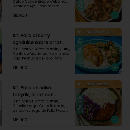
Caldo Concentrado, Cebolleta, 
Diente de Ajo, Condimento 
Italiano, Papa, Paprika, Pechuga 
$15.900
de Pollo (foto 160g/p), Queso 
Crema, Receta Impresa.

740 kcal | Carbohidratos 106g | 
Grasas 14g | Proteínas 41g
Kit: Pollo al curry
agridulce sobre arroz
jazmín y zucchini
El kit incluye: Arroz Jazmín, Curry, 
Diente de Ajo, Limón, Mermelada 
horneado-148
Roja, Pechuga de Pollo (foto 
160g/p), Sour Cream, Zucchini 
$16.900
Verde, Receta Impresa.

650 kcal	| Carbohidratos 60g | 
Grasas 25g | Proteínas 37g
Kit: Pollo en salsa
teriyaki, arroz con
ralladura de coco y
El kit incluye: Arroz Jazmín, 
Cebolla Larga, Coco Rallado, 
repollo salteado-143
Limón, Pechuga de Pollo (Foto 
160g/p), Repollo Morado, Salsa 
$16.900
Teriyaki, Receta Impresa

570 kcal | Carbohidratos 56g | 