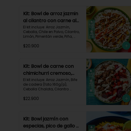
Kit: Bowl de arroz jazmin
al cilantro con carne al
pastor y pico de gallo-
El kit incluye: Arroz Jazmín, 
Cebolla, Chile en Polvo, Cilantro, 
84
Limón, Pimentón verde, Piña, 
Queso Mozzarella Rallado, Res 
$20.900
Molida (150g/p), Sour Cream, 
Tomate, Receta Impresa.

820 kcal | Carbohidratos 72g | 
Grasas 46g | Proteínas 30g
Kit: Bowl de carne con
chimichurri cremoso,
pimentón y tomate-115
El kit incluye: Arroz Jazmín, Bife 
de cadera (foto 160g/p), 
Cebolla Chalota, Cilantro 
Fresco, Diente de Ajo, Limón, 
$22.900
Mezcla de Especias del 
Suroeste, Pimentón Rojo, Sour 
Cream, Tomate, Receta 
Impresa.

Kit: Bowl jazmín con
Carbohidratos 87g | Grasas 21g 
especias, pico de gallo y
| Proteínas 44g