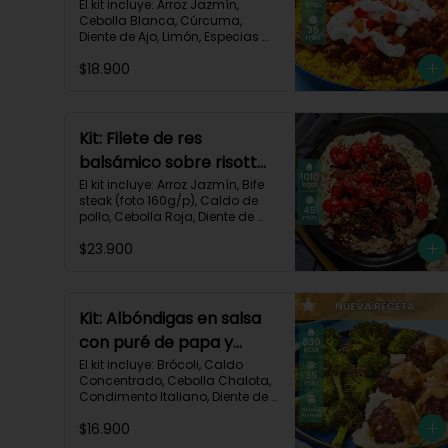
crema de limón-82
El kit incluye: Arroz Jazmín, 
Cebolla Blanca, Cúrcuma, 
Diente de Ajo, Limón, Especias 
del Suroeste, Pasta de Tomate, 
$18.900
Res Molida (150g/p), Sour 
Cream, Tomate, Receta 
Impresa.

730 kcal | Carbohidratos 82g | 
Kit: Filete de res
Grasas 32g | Proteínas 28g
balsámico sobre risotto
parmesano-11
El kit incluye: Arroz Jazmín, Bife 
steak (foto 160g/p), Caldo de 
pollo, Cebolla Roja, Diente de 
Ajo, Queso Parmesano, Sour 
$23.900
Cream, Tomate Tipo Cherry, 
Vinagre Balsámico y Receta 
impresa.
Kit: Albóndigas en salsa
con puré de papa y
brócoli asado-137
El kit incluye: Brócoli, Caldo 
Concentrado, Cebolla Chalota, 
Condimento Italiano, Diente de 
Ajo, Miga de Pan, Papa Pastusa, 
$16.900
Res Molida (150g/p), Salsa de 
Soya, Receta Impresa