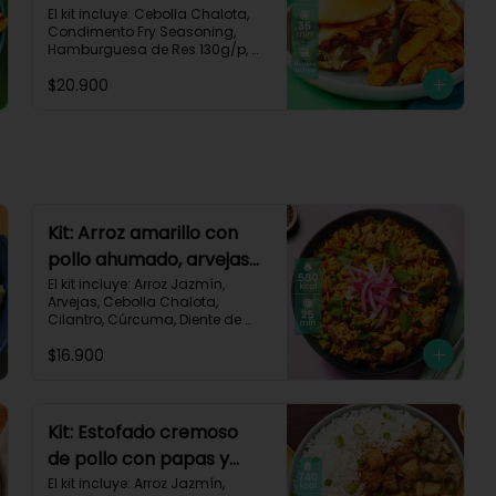
papas y cebolla
El kit incluye: Cebolla Chalota, 
Condimento Fry Seasoning, 
caramelizada-142
Hamburguesa de Res 130g/p, 
Mayonesa, Mostaza Dijon, Pan 
$20.900
Hamburguesa brioche, Papa 
Pastusa, Queso Mozzarella 
Rallado, Salsa de Tomate, 
Vinagre Balsámico, Receta 
Impresa.

1080 kcal | Carbohidratos 87g | 
Grasas 65g | Proteínas 37g
Kit: Arroz amarillo con
pollo ahumado, arvejas
y cilantro-131
El kit incluye: Arroz Jazmín, 
Arvejas, Cebolla Chalota, 
Cilantro, Cúrcuma, Diente de 
Ajo, Limón, Paprika, Pechuga de 
$16.900
Pollo (foto 160g/p), Tomate, 
Receta Impresa.

Carbohidratos 77g | Grasas 13g 
| Proteínas 37g | 580 kcal
Kit: Estofado cremoso
de pollo con papas y
arroz jazmín-127
El kit incluye: Arroz Jazmín, 