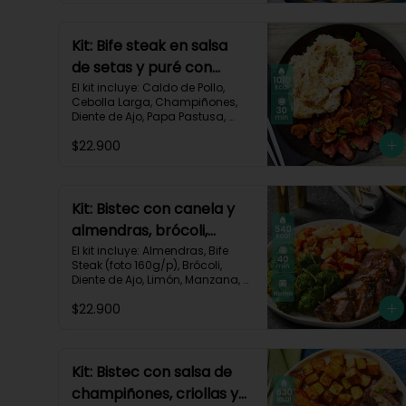
Kit: Bife steak en salsa
de setas y puré con
queso-36
El kit incluye: Caldo de Pollo, 
Cebolla Larga, Champiñones, 
Diente de Ajo, Papa Pastusa, 
Queso Monterey Jack, Beaf 
$22.900
steak (foto 160g/p), Sour Cream 
y Receta impresa.

Carbohidratos 35g | Grasas 
67g | Proteinas 62g
Kit: Bistec con canela y
almendras, brócoli,
zanahorias asadas y
El kit incluye: Almendras, Bife 
Steak (foto 160g/p), Brócoli, 
manzana-60
Diente de Ajo, Limón, Manzana, 
Especia Smoky Cinnamon 
$22.900
Paprika, Zanahoria, Receta 
Impresa.

Carbohidratos 46g | Proteínas 
35g | Grasas 26g
Kit: Bistec con salsa de
champiñones, criollas y