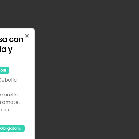
sa con
Close
la y
ible
 Cebolla
arella,
 Tomate,
esa.
Obligatorio