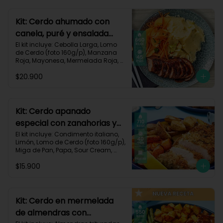
700 kcal | Carbohidratos 101g | 
Grasas 13g | Proteínas 33g
Kit: Cerdo ahumado con
canela, puré y ensalada
dulce-2
El kit incluye: Cebolla Larga, Lomo 
de Cerdo (foto 160g/p), Manzana 
Roja, Mayonesa, Mermelada Roja, 
Papa Pastusa, Condimento Smoky 
$20.900
Cinnamon Paprika, Sour Cream, 
Vinagre de Vino Blanco, Zanahoria 
y Receta Impresa.

Carbohidratos 59g | Grasas 19g | 
Kit: Cerdo apanado
Proteínas 36g
especial con zanahorias y
papas al horno-58
El kit incluye: Condimento italiano, 
Limón, Lomo de Cerdo (foto 160g/p), 
Miga de Pan, Papa, Sour Cream, 
Zanahoria, Receta impresa.

$15.900
Carbohidratos 64g | Proteínas 37g | 
Grasas 37g
Kit: Cerdo en mermelada
de almendras con