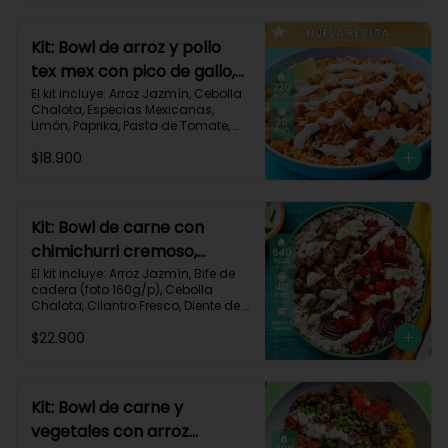
820 kcal | Carbohidratos 72g | 
Grasas 46g | Proteínas 30g
Kit: Bowl de arroz y pollo
tex mex con pico de gallo,
queso y sour cream-147
El kit incluye: Arroz Jazmín, Cebolla 
Chalota, Especias Mexicanas, 
Limón, Paprika, Pasta de Tomate, 
Pechuga de Pollo, Queso Mozzarella, 
$18.900
Sour Cream, Tomate, Receta 
Impresa.

720 kcal	| Carbohidratos 73g | 
Grasas 25g | Proteínas 41g
Kit: Bowl de carne con
chimichurri cremoso,
pimentón y tomate-115
El kit incluye: Arroz Jazmín, Bife de 
cadera (foto 160g/p), Cebolla 
Chalota, Cilantro Fresco, Diente de 
Ajo, Limón, Mezcla de Especias del 
$22.900
Suroeste, Pimentón Rojo, Sour 
Cream, Tomate, Receta Impresa.

Carbohidratos 87g | Grasas 21g | 
Proteínas 44g
Kit: Bowl de carne y
vegetales con arroz