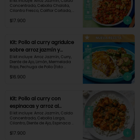
106
El kit incluye: Arroz Jazmín, Caldo 
Concentrado, Cebolla Chalota, 
Cilantro Fresco, Coliflor Cortado, 
Especias Mexicanas, Pechuga de 
$17.900
Pollo (foto 160g/p), Pimentón Verde, 
Salsa de Tomates Triturados, 
Receta Impresa.

Carbohidratos 79g | Grasas 21g | 
Kit: Pollo al curry agridulce
Proteínas 42g
sobre arroz jazmín y
zucchini horneado-148
El kit incluye: Arroz Jazmín, Curry, 
Diente de Ajo, Limón, Mermelada 
Roja, Pechuga de Pollo (foto 
160g/p), Sour Cream, Zucchini 
$16.900
Verde, Receta Impresa.

650 kcal	| Carbohidratos 60g | 
Grasas 25g | Proteínas 37g
Kit: Pollo al curry con
espinacas y arroz al
cilantro-93
El kit incluye: Arroz Jazmín, Caldo 
Concentrado, Cebolla Larga, 
Cilantro, Diente de Ajo, Espinaca 
Baby, Curry, Pasta de Tomate, 
$17.900
Pechuga (foto 160g/p), Tomates 
Triturados, Receta Impresa.
