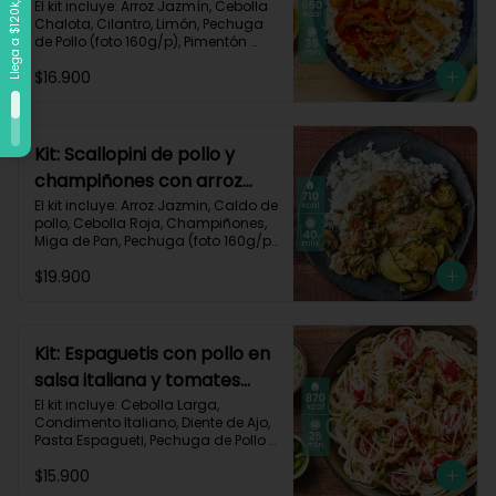
vegetales-109
El kit incluye: Arroz Jazmín, Cebolla 
Chalota, Cilantro, Limón, Pechuga 
de Pollo (foto 160g/p), Pimentón 
Rojo, Pimienta Roja, Piña, Salsa 
$16.900
Teriyaki, Receta Impresa.

Carbohidratos 72g	| Grasas 25g | 
Proteínas 34g
Kit: Scallopini de pollo y
champiñones con arroz
jazmín-5
El kit incluye: Arroz Jazmin, Caldo de 
pollo, Cebolla Roja, Champiñones, 
Miga de Pan, Pechuga (foto 160g/p), 
Perejil, Sour Cream, Zucchini y 
$19.900
Receta impresa.

Carbohidratos 71g | Grasas 25g | 
Proteínas 51g
Kit: Espaguetis con pollo en
salsa italiana y tomates
uvalina-129
El kit incluye: Cebolla Larga, 
Condimento Italiano, Diente de Ajo, 
Pasta Espagueti, Pechuga de Pollo 
(foto 160g/p), Queso Crema, Queso 
$15.900
Parmesano, Tomate Tipo Cherry, 
Receta Impresa.
