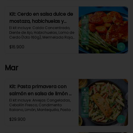
Carbohidratos 40g | Grasas 25g | 
Proteínas 34g
Kit: Cerdo en salsa dulce de
mostaza, habichuelas y
zanahorias asadas-133
El kit incluye: Caldo Concentrado, 
Diente de Ajo, Habichuelas, Lomo de 
Cerdo (foto 160g), Mermelada Roja, 
Mostaza Dijon, Zanahoria, Receta 
$16.900
Impresa.

490 kcal	| Carbohidratos 35g	| 
Grasas 27g | Proteínas 29g
Mar
Kit: Pasta primavera con
salmón en salsa de limón y
vegetales asados-123
El kit incluye: Arvejas Congeladas, 
Cebollín Fresco, Condimento 
Italiano, Limón, Mantequilla, Pasta 
Penne, Pimentón, Queso Crema, 
$29.900
Queso Parmesano, Salmón (120g/p 
- peso congelado), Zucchini, 
Receta Impresa.
