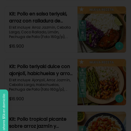
Carbohidratos 90g | Grasas 21g | 
Protaínas 40g
Kit: Pollo en salsa teriyaki,
arroz con ralladura de
coco y repollo salteado-
El kit incluye: Arroz Jazmín, Cebolla 
Larga, Coco Rallado, Limón, 
143
Pechuga de Pollo (Foto 160g/p), 
Repollo Morado, Salsa Teriyaki, 
$16.900
Receta Impresa

570 kcal | Carbohidratos 56g | 
Grasas 20g | Proteínas 37g
Kit: Pollo teriyaki dulce con
ajonjolí, habichuelas y arroz
jazmín-149
El kit incluye: Ajonjolí, Arroz Jazmín, 
Cebolla Larga, Habichuelas, 
Pechuga de Pollo (foto 160g/p), 
Salsa Teriyaki, Smoky Cinnamon 
Llega a $120k, ahorra $5k en domicilio
$16.900
Paprika, Receta Impresa.

570 kcal | Carbohidratos 68g | 
Grasas 15g | Proteínas 38g | 
Preparación 25 min
Kit: Pollo tropical picante
sobre arroz jazmín y