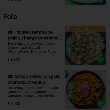
Pastusa, Queso Mozzarella Rallado, 
Salsa de Tomate, Vinagre 
Balsámico, Receta Impresa.

Pollo
1080 kcal | Carbohidratos 87g | 
Grasas 65g | Proteínas 37g
Kit: Fricasé cremoso de
pollo y champiñones sobre
puré de papa y espinacas-
El kit incluye: Ajo en Polvo, Caldo 
Concentrado, Cebollín, 
152
Champiñones, Espinacas, Papa 
Pastusa, 

$19.900
Pechuga de Pollo (foto 160g/p), 
Queso Crema, Sour Cream, Tomillo 
Seco, Receta Impresa.

650 kcal	| Carbohidratos 52g | 
Kit: Arroz amarillo con pollo
Grasas 32g | Proteínas 41g
ahumado, arvejas y
cilantro-131
El kit incluye: Arroz Jazmín, Arvejas, 
Cebolla Chalota, Cilantro, 
Cúrcuma, Diente de Ajo, Limón, 
Paprika, Pechuga de Pollo (foto 
$16.900
160g/p), Tomate, Receta Impresa.
