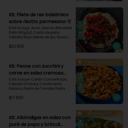
Carbohidratos 91g | Grasas 23g | 
Proteínas 38g
Kit: Filete de res balsámico
sobre risotto parmesano-11
El kit incluye: Arroz Jazmín, Bife steak 
(foto 160g/p), Caldo de pollo, 
Cebolla Roja, Diente de Ajo, Queso 
Parmesano, Sour Cream, Tomate 
$23.900
Tipo Cherry, Vinagre Balsámico y 
Receta impresa.
Kit: Penne con zucchini y
carne en salsa cremosa
italiana-146
El kit incluye: Caldo Concentrado, 
Cebolla Chalota, Condimento 
italiano, Pasta de Tomate, Pasta 
Penne, Queso Crema, Res Molida, 
$17.900
Zucchini Verde, Receta Impresa.

630 kcal	| Carbohidratos 81g | 
Grasas 15g | Proteínas 35g
Kit: Albóndigas en salsa con
puré de papa y brócoli