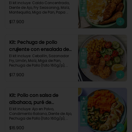
queso monterey-140
El kit incluye: Caldo Concentrado, 
Diente de Ajo, Fry Seasoning, Maíz, 
Mantequilla, Miga de Pan, Papa 
Pastusa, Pechuga de Pollo (foto 
$17.900
160g/p), Queso Monterey Jack, Sour 
Cream, Receta Impresa.

1200 Kcal | Carbohidratos 76g | 
Grasas 62g | Proteínas 49g
Kit: Pechuga de pollo
crujiente con ensalada de
pepino y maíz-8
El kit incluye: Cebollín, Sazonador 
Fry, Limón, Maíz, Miga de Pan, 
Pechuga de Pollo (foto 160g/p), 
Pepino Cohombro, Tomates Tipo 
$17.900
Cherry y Receta Impresa.

690 Kcal | Carbohidratos 49g | 
Grasas 21g | Proteínas 33g
Kit: Pollo con salsa de
albahaca, puré de
zanahorias y zucchini-85
El kit incluye: Ajo en Polvo, 
Condimento Italiano, Diente de Ajo, 
Pechuga de Pollo (foto 160g/p), 
Queso Crema, Sour Cream, 
$16.900
Zanahoria, Zucchini Verde, Receta 