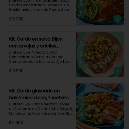
habichuelas y criollas al
El kit incluye: Almendras trituradas, 
Caldo Concentrado, Diente de Ajo, 
horno-144
Habichuelas, Lomo de Cerdo (foto 
160g/p), Mermelada Roja, Papa 
$16.900
Criolla, Receta Impresa.

550 kcal	| Carbohidratos 48g	| 
Grasas 26g	| Proteínas 30g
Kit: Cerdo en salsa Dijon
con arvejas y criollas
asadas-95
El kit incluye: Arvejas, Caldo 
Concentrado, Cebolla Chalota, 
Crema de Leche, Diente de Ajo, Lomo 
de Cerdo (foto 160g/p), Mantequilla, 
$19.900
Mostaza Dijon, Papa Criolla, 
Especias Smoky Cinnamon Paprika, 
Receta Impresa.

Carbohidratos 58g | Grasas 38g | 
Kit: Cerdo glaseado en
Proteínas 44g
balsámico dulce, zucchinis
y papas al tomillo-57
El kit incluye: Caldo de Pollo, Diente 
de Ajo, Lomo de Cerdo (foto 160g/p), 
Mantequilla, Papa Pastusa, Tomillo 
Seco, Vinagre Balsámico, Zucchini 
$15.900
Verde, Receta Impresa.
