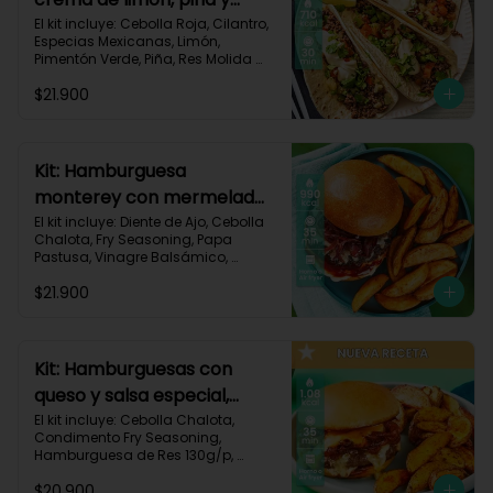
especias-17
El kit incluye: Cebolla Roja, Cilantro, 
Especias Mexicanas, Limón, 
Pimentón Verde, Piña, Res Molida 
(150g/p), Sour Cream, Tomate, 
$21.900
Tortillas de Harina (3/p) y Receta 
Impresa.

Carbohidratos 67g | Grasas 36g | 
Proteínas 31g
Kit: Hamburguesa
monterey con mermelada
de chalota y mayonesa de
El kit incluye: Diente de Ajo, Cebolla 
Chalota, Fry Seasoning, Papa 
ajo-66
Pastusa, Vinagre Balsámico, 
Mayonesa, Hamburguesa de Res 
$21.900
(125g/p), Pan Hamburguesa, Salsa 
de Tomate, Queso Monterey Jack 
Rallado, Receta Impresa.

Carbohidratos 88g | Grasas 53g | 
Kit: Hamburguesas con
Proteínas 42g
queso y salsa especial,
papas y cebolla
El kit incluye: Cebolla Chalota, 
Condimento Fry Seasoning, 
caramelizada-142
Hamburguesa de Res 130g/p, 
Mayonesa, Mostaza Dijon, Pan 
$20.900
Hamburguesa brioche, Papa 