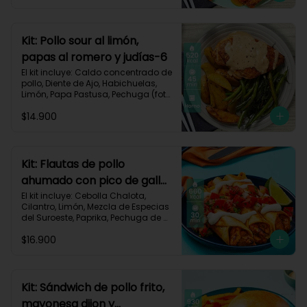
Carbohidratos 63g | Grasas 23g | 
Proteínas 32g
Kit: Pollo sour al limón,
papas al romero y judías-6
El kit incluye: Caldo concentrado de 
pollo, Diente de Ajo, Habichuelas, 
Limón, Papa Pastusa, Pechuga (foto 
160g/p), Pimienta negra especial, 
$14.900
Romero, Sour Cream y Receta 
Impresa.

Carbohidratos 42g | Grasas 23g | 
Proteínas 41g
Kit: Flautas de pollo
ahumado con pico de gallo
y sour cream-134
El kit incluye: Cebolla Chalota, 
Cilantro, Limón, Mezcla de Especias 
del Suroeste, Paprika, Pechuga de 
Pollo (foto 160g/p), Sour Cream, 
$16.900
Tomate, Tortillas de Harina, Receta 
Impresa.

660 kcal | Carbohidratos 56g | 
Grasas 30g | Proteínas 40g
Kit: Sándwich de pollo frito,
mayonesa dijon y