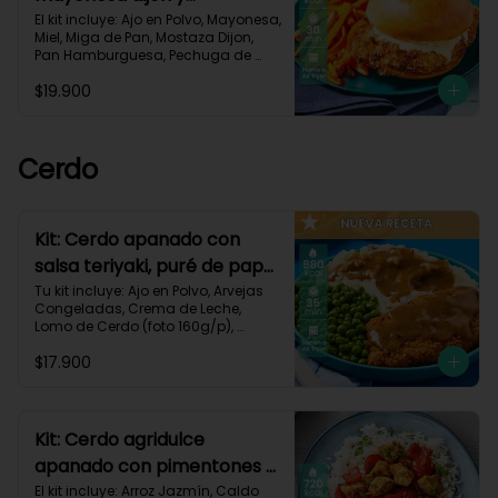
zanahorias asadas-79
El kit incluye: Ajo en Polvo, Mayonesa, 
Miel, Miga de Pan, Mostaza Dijon, 
Pan Hamburguesa, Pechuga de 
Pollo (foto 160g/p), Sour Cream, 
$19.900
Zanahoria.Receta Impresa.

930 kcal | Carbohidratos 80g | 
Grasas 50g | Proteínas 38g
Cerdo
Kit: Cerdo apanado con
salsa teriyaki, puré de papa
al ajillo y arvejas-150
Tu kit incluye: Ajo en Polvo, Arvejas 
Congeladas, Crema de Leche, 
Lomo de Cerdo (foto 160g/p), 
Mantequilla, Miga de Pan, Papa 
$17.900
Pastusa, Salsa teriyaki, Receta 
Impresa.

880 kcal | Carbohidratos 75g	| 
Grasas 45g | Proteínas 40g
Kit: Cerdo agridulce
apanado con pimentones y
arroz jazmín-116
El kit incluye: Arroz Jazmín, Caldo 