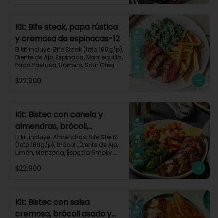
Carbohidratos 35g | Grasas 67g | 
Proteinas 62g
Kit: Bife steak, papa rústica
y cremosa de espinacas-12
El kit incluye: Bife Steak (foto 160g/p), 
Diente de Ajo, Espinaca, Mantequilla, 
Papa Pastusa, Romero, Sour Cream 
y Receta Impresa.

$22.900
Carbohidratos 40g | Grasas 23g | 
Proteínas 43g
Kit: Bistec con canela y
almendras, brócoli,
zanahorias asadas y
El kit incluye: Almendras, Bife Steak 
(foto 160g/p), Brócoli, Diente de Ajo, 
manzana-60
Limón, Manzana, Especia Smoky 
Cinnamon Paprika, Zanahoria, 
$22.900
Receta Impresa.

Carbohidratos 46g | Proteínas 35g | 
Grasas 26g
Kit: Bistec con salsa
cremosa, brócoli asado y