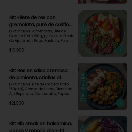
Zanahoria, Receta Impresa.

Carbohidratos 51g | Graasa 43g	| 
Proteínas 29g
Kit: Filete de res con
gremolata, puré de coliflor
y cherrys-71
El kit incluye: Almendras, Bife de 
Cadera (foto 160g/p), Coliflor, Diente 
de Ajo, Limón, Papa Pastusa, Perejil 
Fresco, Sour Cream, Tomate Tipo 
$19.900
Cherry, Receta Impresa.

Carbohidratos 49g | Grasas 58g | 
Proteínas 47g
Kit: Res en salsa cremosa
de pimienta, criollas al
romero y verduras-105
El kit incluye: Bife de Cadera (foto 
160g/p), Crema de Leche, Diente de 
Ajo, Espinaca, Mantequilla, Papas 
Criollas, Pimienta Negra, Romero 
$21.900
Fresco, Zanahoria, Receta Impresa.

511 kcal | Carbohidratos 37g | 
Grasas 22g | Proteínas 39g
Kit: Rib steak en balsámica,
papas y repollo dijon-13