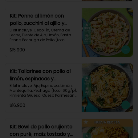
Carbohidratos 72g | Grasas 41g | 
Proteínas 49g
Kit: Penne al limón con
pollo, zucchini al ajillo y
cebollín-111
El kit incluye: Cebollín, Crema de 
Leche, Diente de Ajo, Limón, Pasta 
Penne, Pechuga de Pollo (foto 
160g/p), Queso Parmesano, 
$15.900
Zucchini Verde, Receta Impresa.

Carbohidratos 80g | Grasas 44g | 
Proteínas 47g
Kit: Tallarines con pollo al
limón, espinacas y
parmesano-68
El kit incluye: Ajo, Espinaca, Limón, 
Mantequilla, Pechuga (foto 160g/p), 
Pimienta Gruesa, Queso Parmesano, 
Tallarines, Receta Impresa.

$16.900
Carbohidratos 75g | Grasas 26g | 
Proteínas 50g
Kit: Bowl de pollo crujiente
con puré, maíz tostado y