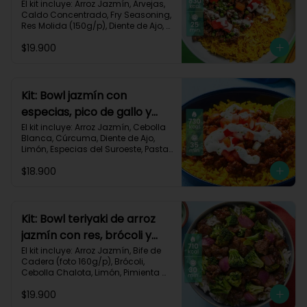
dorado-94
El kit incluye: Arroz Jazmín, Arvejas, 
Caldo Concentrado, Fry Seasoning, 
Res Molida (150g/p), Diente de Ajo, 
Cúrcuma, Mayonesa, Pimentón 
$19.900
Rojo, Receta Impresa.

Carbohidratos 76g | Grasas 45g | 
Proteínas 31g
Kit: Bowl jazmín con
especias, pico de gallo y
crema de limón-82
El kit incluye: Arroz Jazmín, Cebolla 
Blanca, Cúrcuma, Diente de Ajo, 
Limón, Especias del Suroeste, Pasta 
de Tomate, Res Molida (150g/p), 
$18.900
Sour Cream, Tomate, Receta 
Impresa.

730 kcal | Carbohidratos 82g | 
Grasas 32g | Proteínas 28g
Kit: Bowl teriyaki de arroz
jazmín con res, brócoli y
cebolla-114
El kit incluye: Arroz Jazmín, Bife de 
Cadera (foto 160g/p), Brócoli, 
Cebolla Chalota, Limón, Pimienta 
Roja, Salsa Teriyaki, Receta 
$19.900
Impresa.
