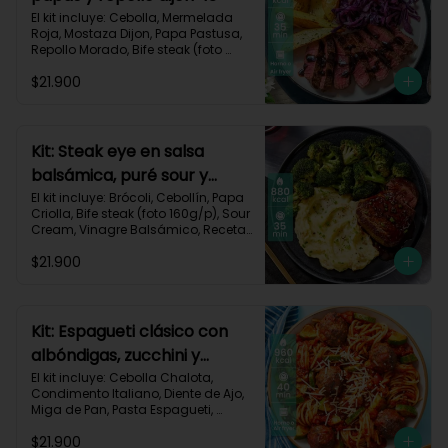
El kit incluye: Cebolla, Mermelada 
Roja, Mostaza Dijon, Papa Pastusa, 
Repollo Morado, Bife steak (foto 
160g/p), Romero, Vinagre 
$21.900
Balsámico, Vinagre de Vino Blanco, 
Receta Impresa.

755kcal | Carbohidratos 49g | 
Grasas 47g | Proteínas 36g
Kit: Steak eye en salsa
balsámica, puré sour y
brócoli-15
El kit incluye: Brócoli, Cebollín, Papa 
Criolla, Bife steak (foto 160g/p), Sour 
Cream, Vinagre Balsámico, Receta 
Impresa.

$21.900
Carbohidratos 70g | Grasas 49g | 
Proteínas 44g
Kit: Espagueti clásico con
albóndigas, zucchini y
parmesano-92
El kit incluye: Cebolla Chalota, 
Condimento Italiano, Diente de Ajo, 
Miga de Pan, Pasta Espagueti, 
Queso Parmesano Rallado, Res 
$21.900
Molida (150g/p), Salsa de Tomates 