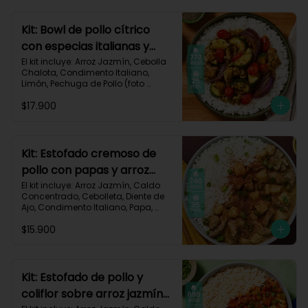
Carbohidratos 77g | Grasas 13g | 
Proteínas 37g | 580 kcal
Kit: Bowl de pollo cítrico
con especias italianas y
vegetales asados-135
El kit incluye: Arroz Jazmín, Cebolla 
Chalota, Condimento Italiano, 
Limón, Pechuga de Pollo (foto 
160g/p), Salsa Teriyaki, Tomate Tipo 
$17.900
Cherry, Zucchini, Receta Impresa.

770 kcal	Carbohidratos 75g | 
Grasas 22g | Proteínas 37g
Kit: Estofado cremoso de
pollo con papas y arroz
jazmín-127
El kit incluye: Arroz Jazmín, Caldo 
Concentrado, Cebolleta, Diente de 
Ajo, Condimento Italiano, Papa, 
Paprika, Pechuga de Pollo (foto 
$15.900
160g/p), Queso Crema, Receta 
Impresa.

740 kcal | Carbohidratos 106g | 
Grasas 14g | Proteínas 41g
Kit: Estofado de pollo y
coliflor sobre arroz jazmín-