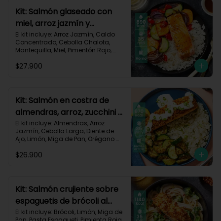
Carbohidratos 96g | Grasas 48g | 
Kit: Salmón glaseado con
Proteínas 51g
miel, arroz jazmín y
vegetales horneados-121
El kit incluye: Arroz Jazmín, Caldo 
Concentrado, Cebolla Chalota, 
Mantequilla, Miel, Pimentón Rojo, 
Salmón (120g/p - peso congelado), 
$27.900
Zanahoria, Zucchini Verde, Receta 
Impresa.

Carbohidratos 88g | Grasas 43g | 
Proteínas 35g
Kit: Salmón en costra de
almendras, arroz, zucchini y
salsa de limón-126
El kit incluye: Almendras, Arroz 
Jazmín, Cebolla Larga, Diente de 
Ajo, Limón, Miga de Pan, Orégano 
Seco, Salmón (120g/p - peso 
$26.900
congelado), Sour Cream, Zucchini 
Verde, Receta Impresa.

Carbohidratos 30g | Grasas 47g	| 
Proteínas 36g
Kit: Salmón crujiente sobre
espaguetis de brócoli al
limón-122
El kit incluye: Brócoli, Limón, Miga de 
Pan, Pasta Espagueti, Pimienta Roja, 