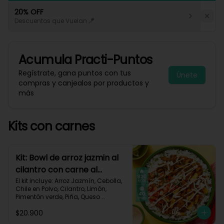
20% OFF
Descuentos que Vuelan 🪁
Acumula
Practi-Puntos
Regístrate, gana puntos con tus
Únete
compras y canjealos por productos y
más
Kits con carnes
Kit: Bowl de arroz jazmin al
cilantro con carne al
pastor y pico de gallo-84
El kit incluye: Arroz Jazmín, Cebolla, 
Chile en Polvo, Cilantro, Limón, 
Pimentón verde, Piña, Queso 
Mozzarella Rallado, Res Molida 
$20.900
(150g/p), Sour Cream, Tomate, 
Receta Impresa.
