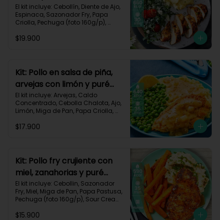
monterey-9
El kit incluye: Cebollín, Diente de Ajo, 
Espinaca, Sazonador Fry, Papa 
Criolla, Pechuga (foto 160g/p), 
Queso Crema, Queso Monterey Jack, 
$19.900
Sour Cream, Tomate Tipo Cherry y 
Receta impresa.

Carbohidratos 53g | Grasas 19g | 
Proteínas 57g

Kit: Pollo en salsa de piña,
arvejas con limón y puré
*Acumulas Practi-Puntos
rústico-54
El kit incluye: Arvejas, Caldo 
Concentrado, Cebolla Chalota, Ajo, 
Limón, Miga de Pan, Papa Criolla, 
Pechuga (foto 160g/p), Piña, Receta 
$17.900
Impresa.

640 kcal | Carbohidratos 62g | 
Grasas 28g | Proteínas 39g
Kit: Pollo fry crujiente con
miel, zanahorias y puré
sour-40
El kit incluye: Cebollin, Sazonador 
Fry, Miel, Miga de Pan, Papa Pastusa, 
Pechuga (foto 160g/p), Sour Cream, 
Zanahoria y Receta Impresa.

$15.900