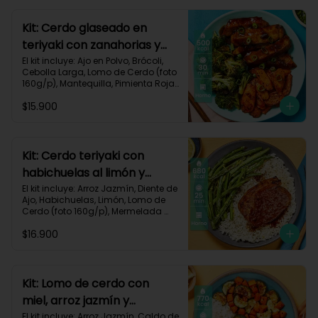
640 kcal | Carbohidratos 68g | 
Grasas 22g | Proteínas 40g
Kit: Cerdo glaseado en
teriyaki con zanahorias y
brócoli asados-125
El kit incluye: Ajo en Polvo, Brócoli, 
Cebolla Larga, Lomo de Cerdo (foto 
160g/p), Mantequilla, Pimienta Roja, 
Salsa Teriyaki, Zanahoria, Receta 
$15.900
Impresa.

Carbohidratos 38g | Grasas 26g | 
Proteínas 32g
Kit: Cerdo teriyaki con
habichuelas al limón y
arroz al ajillo-3
El kit incluye: Arroz Jazmín, Diente de 
Ajo, Habichuelas, Limón, Lomo de 
Cerdo (foto 160g/p), Mermelada 
Roja, Salsa Teriyaki, Receta 
$16.900
Impresa.

Carbohidratos 66g | Grasas 31g | 
Proteínas 37g
Kit: Lomo de cerdo con
miel, arroz jazmín y
verduras al limón-76
El kit incluye: Arroz Jazmín, Caldo de 