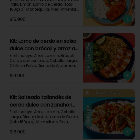
Pollo, Limón, Lomo de Cerdo (foto 
160g/p), Mantequilla, Miel, Pimienta 
Roja, Zanahoria, Zucchini Verde, 
$16.900
Receta Impresa.

Carbohidratos 80g | Grasas 35g | 
Proteinas 34g
Kit: Lomo de cerdo en salsa
dulce con brócoli y arroz al
chile-91
El kit incluye: Arroz Jazmín, Brócoli, 
Caldo concentrado, Cebolla Larga, 
Chile en Polvo, Diente de Ajo, Limón, 
Lomo de Cerdo (foto 160g/p), 
$16.900
Mantequilla, Mermelada Roja, 
Receta Impresa.

Carbohidratos 67g	| Grasas 31g | 
Proteínas 31g
Kit: Salteado tailandés de
cerdo dulce con zanahorias
y arroz-141
El kit incluye: Arroz Jazmín, Cebolla 
Larga, Diente de Ajo, Lomo de Cerdo 
(foto 160g/p), Mermelada Roja, 
Salsa de Soya, Smoky Cinnamon 
$16.900
Paprika, Zanahoria, Receta Impresa.
