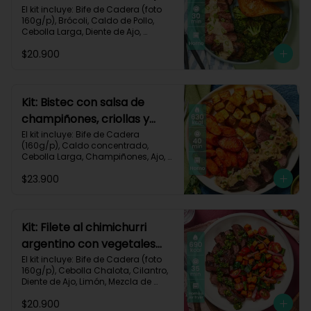
pan de ajo-67
El kit incluye: Bife de Cadera (foto 
160g/p), Brócoli, Caldo de Pollo, 
Cebolla Larga, Diente de Ajo, 
Mantequilla, Mostaza Dijon, Pan 
$20.900
Hamburguesa, Sour Cream, Receta 
Impresa.

Carbohidratos 37g | Grasas 39g | 
Proteínas 36g
Kit: Bistec con salsa de
champiñones, criollas y
zanahorias asadas-87
El kit incluye: Bife de Cadera 
(160g/p), Caldo concentrado, 
Cebolla Larga, Champiñones, Ajo, 
Mantequilla, Papa Criolla, Sour 
$23.900
Cream, Zanahoria, Receta Impresa.

Carbohidratos 48g	| Grasas 35g | 
Proteínas 33g
Kit: Filete al chimichurri
argentino con vegetales
horneados-110
El kit incluye: Bife de Cadera (foto 
160g/p), Cebolla Chalota, Cilantro, 
Diente de Ajo, Limón, Mezcla de 
Especias del Suroeste, Pimentón 
$20.900
Verde, Tomate Tipo Cherry, 