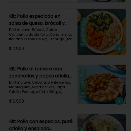
Impresa.

Carbohidratos 30g	| Grasas 40g | 
Proteínas 35g
Kit: Pollo especiado en
salsa de queso, brócoli y
zanahorias asadas-77
El kit incluye: Brócoli, Caldo 
Concentrado de Pollo, Condimento 
Italiano, Diente de Ajo, Pechuga (foto 
160g/p), Queso Crema, Queso 
$17.900
Monterey Jack, Tomate, Zanahoria, 
Receta Impresa.

Carbohidratos 26g | Grasas 30g | 
Proteínas 39g
Kit: Pollo al romero con
zanahorias y papas criollas
asadas-59
El kit incluye: Cebolla, Diente de Ajo, 
Mantequilla, Miga de Pan, Papa 
Criolla, Pechuga (foto 160g/p), 
Romero, Zanahoria, Receta 
$16.900
Impresa.

Carbohidratos 64g | Proteínas 35g | 
Grasas 24g
Kit: Pollo con especias, puré
criollo y ensalada