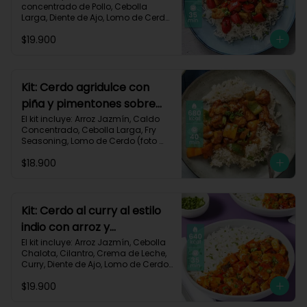
concentrado de Pollo, Cebolla 
Larga, Diente de Ajo, Lomo de Cerdo 
(foto 160g/p), Miga de Pan, 
$19.900
Pimentón Rojo, Salsa de Soya, 
Vinagre de Vino Blanco, Receta 
Impresa.

Carbohidratos 87g | Grasas 21g | 
Kit: Cerdo agridulce con
Proteínas 44g
piña y pimentones sobre
arroz jazmín-101
El kit incluye: Arroz Jazmín, Caldo 
Concentrado, Cebolla Larga, Fry 
Seasoning, Lomo de Cerdo (foto 
160g/p), Miga de Pan, Pimentón, 
$18.900
Piña, Salsa de Soya, Vinagre de 
Manzana, Receta Impresa.

Carbohidratos 93g | Grasas 20g | 
Proteínas 41g
Kit: Cerdo al curry al estilo
indio con arroz y
pimentón-73
El kit incluye: Arroz Jazmín, Cebolla 
Chalota, Cilantro, Crema de Leche, 
Curry, Diente de Ajo, Lomo de Cerdo 
(foto 160g/p), Paprika, Pimentón 
$19.900
Rojo, Sour Cream, Receta Impresa.
