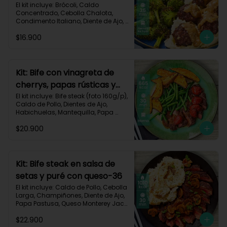
asado-137
El kit incluye: Brócoli, Caldo 
Concentrado, Cebolla Chalota, 
Condimento Italiano, Diente de Ajo, 
Miga de Pan, Papa Pastusa, Res 
$16.900
Molida (150g/p), Salsa de Soya, 
Receta Impresa
Kit: Bife con vinagreta de
cherrys, papas rústicas y
habichuelas-61
El kit incluye: Bife steak (foto 160g/p), 
Caldo de Pollo, Dientes de Ajo, 
Habichuelas, Mantequilla, Papa 
Pastusa, Romero, Tomate Tipo 
$20.900
Cherry, Vinagre Balsámico, Receta 
Impresa.

Carbohidratos 47g | Proteínas 28g | 
Grasas 40g
Kit: Bife steak en salsa de
setas y puré con queso-36
El kit incluye: Caldo de Pollo, Cebolla 
Larga, Champiñones, Diente de Ajo, 
Papa Pastusa, Queso Monterey Jack, 
Beaf steak (foto 160g/p), Sour 
$22.900
Cream y Receta impresa.
