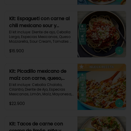
Triturados, Zucchini Verde, Receta 
Impresa.

Carbohidratos 90g | Grasas 49g | 
Kit: Espagueti con carne al
Proteínas 45g
chili mexicano sour y
queso-35
El kit incluye: Diente de ajo, Cebolla 
Larga, Especias Mexicanas, Queso 
Mozzarella, Sour Cream, Tomates 
Triturados, Espagueti, Carne de Res 
$16.900
Molida (150g/p), Receta Impresa.

930 kcal | Carbohidratos 107g | 
Grasas 33g | Proteínas 45g
Kit: Picadillo mexicano de
maíz con carne, queso,
criollas y crema de limón-
El kit incluye: Cebolla Chalota, 
Cilantro, Diente de Ajo, Especias 
139
Mexicanas, Limón, Maíz, Mayonesa, 
Papa Criolla, Pimentón, Queso 
$22.900
Mozzarella Rallado, Carne de Res 
Molida (150g/p), Receta Impresa.

940 Kcal | Carbohidratos 75g | 
Grasas 30g | Proteínas 40g
Kit: Tacos de carne con
crema de limón, piña y