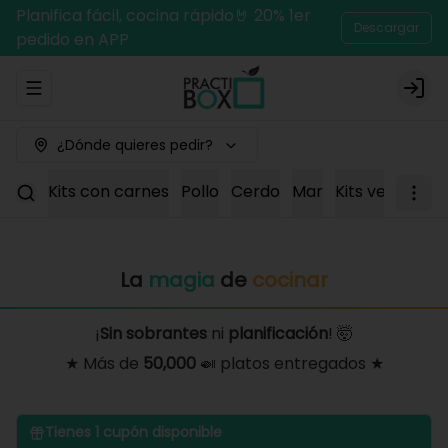
Planifica fácil, cocina rápido🤘 20% 1er
Descargar
pedido en APP
Abrir menu de navegación
Logi
¿Dónde quieres pedir?
Kits con carnes
Pollo
Cerdo
Mar
Kits vegetaria
La
magia
de
cocinar
¡
Sin sobrantes
ni
planificación
! 🤯
★ Más de
50,000
🍛 platos entregados ★
Tienes
1
cupón disponible