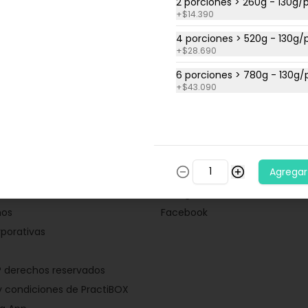
2 porciones > 260g - 130g/
Salmón chileno en filete
+
$14.390
empacado vacío-307
4 porciones > 520g - 130g/
Salmón premium chileno 
+
$28.690
congelado (empacado al 
vacío individualmente)

6 porciones > 780g - 130g/
220 kcal/120g
+
$43.090
nos
Redes sociales
Agregar
somos
Instagram
nos
Facebook
porativas
® derechos reservados
 condiciones de PractiBOX