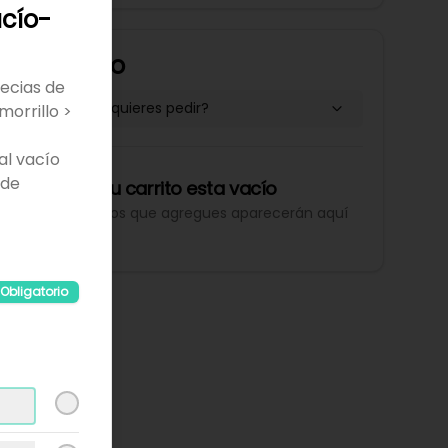
cío-
Tu Carrito
ecias de
¿Dónde quieres pedir?
morrillo >
l vacío
 de
Tu carrito esta vacío
Los productos que agregues aparecerán aquí
Obligatorio