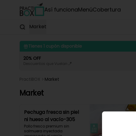
Así funciona
Menú
Cobertura
Market
Tienes
1
cupón disponible
20% OFF
Descuentos que Vuelan 🪁
PractiBOX
Market
Market
Pechuga fresca sin piel
ni hueso al vacío-305
Pollo fresco premium sin 
salmuera inyectada 
empacado al vacío. 
