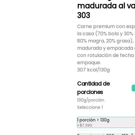
madurada al va
303
Carne premium con esp
Carne de hamburguesa
la casa (70% bola y 30% 
de res madurada al
80% magra, 20% grasa),
vacío-303
Carne premium con especias 
madurada y empacada a
de la casa (70% bola y 30% 
morrillo > 80% magra, 20% 
con rotulación de fecha
grasa), madurada y 
empaque.
empacada al vacío con 
rotulación de fecha de 
307 kcal/130g
empaque.

307 kcal/130g
Cantidad de
Tilapia fresca en filete al
porciones
vacío-308
Congelada y empacada al 
130g/porción
vacío individualmente | 194 
Seleccione 1
kcal/150g
1 porción > 130g
+
$7.390