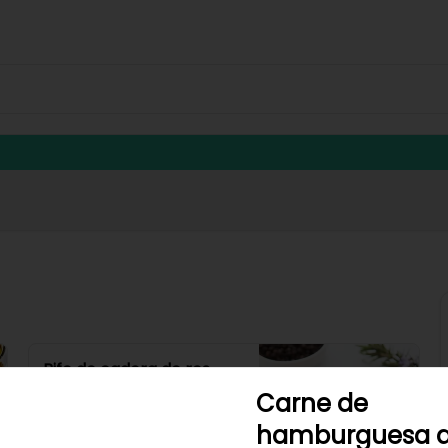
Bife de cadera de res
madurada al vacío-301
Carne de
Empacada al vacío 
hamburguesa d
individualmente con rotulación 
de fecha de empaque.