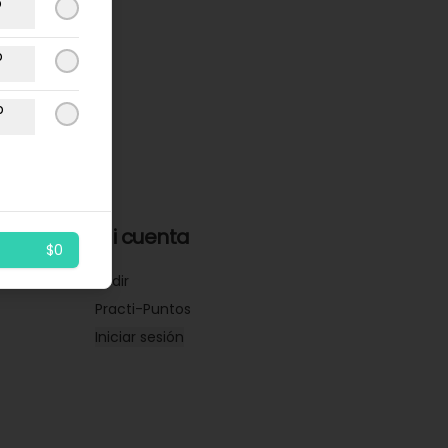
p
p
p
Mi cuenta
$0
Pedir
Practi-Puntos
Iniciar sesión