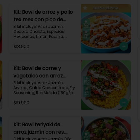
Kit: Bowl de arroz y pollo
tex mex con pico de
gallo, queso y sour
El kit incluye: Arroz Jazmín, 
Cebolla Chalota, Especias 
cream-147
Mexicanas, Limón, Paprika, 
Pasta de Tomate, Pechuga de 
$18.900
Pollo, Queso Mozzarella, Sour 
Cream, Tomate, Receta 
Impresa.

720 kcal	| Carbohidratos 73g | 
Kit: Bowl de carne y
Grasas 25g | Proteínas 41g
vegetales con arroz
dorado-94
El kit incluye: Arroz Jazmín, 
Arvejas, Caldo Concentrado, Fry 
Seasoning, Res Molida (150g/p), 
Diente de Ajo, Cúrcuma, 
$19.900
Mayonesa, Pimentón Rojo, 
Receta Impresa.

Carbohidratos 76g | Grasas 
45g | Proteínas 31g
Kit: Bowl teriyaki de
arroz jazmín con res,
brócoli y cebolla-114
El kit incluye: Arroz Jazmín, Bife 