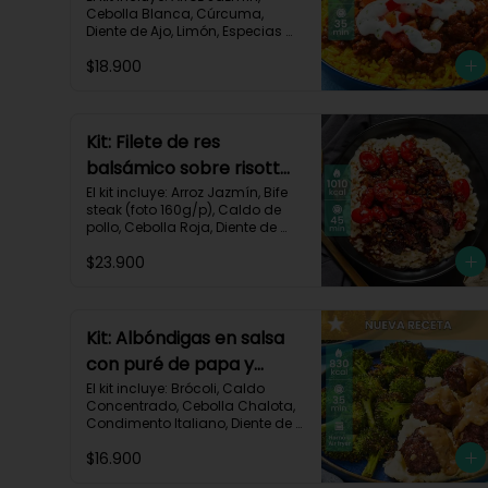
Cebolla Blanca, Cúrcuma, 
Diente de Ajo, Limón, Especias 
del Suroeste, Pasta de Tomate, 
$18.900
Res Molida (150g/p), Sour 
Cream, Tomate, Receta 
Impresa.

730 kcal | Carbohidratos 82g | 
Kit: Filete de res
Grasas 32g | Proteínas 28g
balsámico sobre risotto
parmesano-11
El kit incluye: Arroz Jazmín, Bife 
steak (foto 160g/p), Caldo de 
pollo, Cebolla Roja, Diente de 
Ajo, Queso Parmesano, Sour 
$23.900
Cream, Tomate Tipo Cherry, 
Vinagre Balsámico y Receta 
impresa.
Kit: Albóndigas en salsa
con puré de papa y
brócoli asado-137
El kit incluye: Brócoli, Caldo 
Concentrado, Cebolla Chalota, 
Condimento Italiano, Diente de 
Ajo, Miga de Pan, Papa Pastusa, 
$16.900
Res Molida (150g/p), Salsa de 
Soya, Receta Impresa