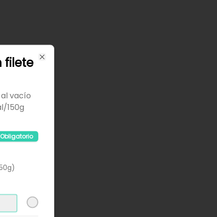
 filete
Close
al vacío
al/150g
Obligatorio
150g)