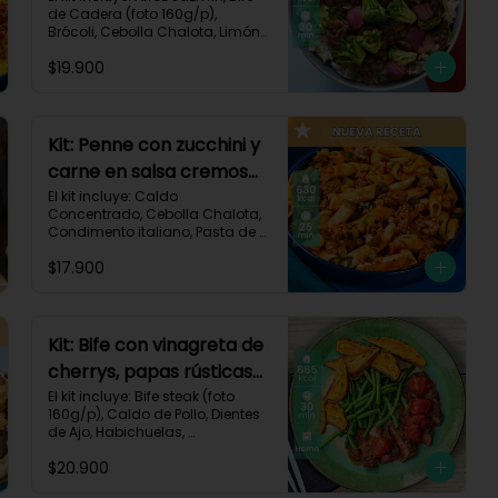
de Cadera (foto 160g/p), 
Brócoli, Cebolla Chalota, Limón, 
Pimienta Roja, Salsa Teriyaki, 
$19.900
Receta Impresa.

Carbohidratos 91g | Grasas 23g 
| Proteínas 38g
Kit: Penne con zucchini y
carne en salsa cremosa
italiana-146
El kit incluye: Caldo 
Concentrado, Cebolla Chalota, 
Condimento italiano, Pasta de 
Tomate, Pasta Penne, Queso 
$17.900
Crema, Res Molida, Zucchini 
Verde, Receta Impresa.

630 kcal	| Carbohidratos 81g | 
Grasas 15g | Proteínas 35g
Kit: Bife con vinagreta de
cherrys, papas rústicas
y habichuelas-61
El kit incluye: Bife steak (foto 
160g/p), Caldo de Pollo, Dientes 
de Ajo, Habichuelas, 
Mantequilla, Papa Pastusa, 
$20.900
Romero, Tomate Tipo Cherry, 
Vinagre Balsámico, Receta 