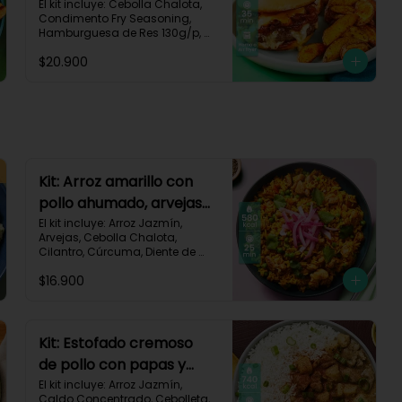
papas y cebolla
El kit incluye: Cebolla Chalota, 
Condimento Fry Seasoning, 
caramelizada-142
Hamburguesa de Res 130g/p, 
Mayonesa, Mostaza Dijon, Pan 
$20.900
Hamburguesa brioche, Papa 
Pastusa, Queso Mozzarella 
Rallado, Salsa de Tomate, 
Vinagre Balsámico, Receta 
Impresa.

1080 kcal | Carbohidratos 87g | 
Grasas 65g | Proteínas 37g
Kit: Arroz amarillo con
pollo ahumado, arvejas
y cilantro-131
El kit incluye: Arroz Jazmín, 
Arvejas, Cebolla Chalota, 
Cilantro, Cúrcuma, Diente de 
Ajo, Limón, Paprika, Pechuga de 
$16.900
Pollo (foto 160g/p), Tomate, 
Receta Impresa.

Carbohidratos 77g | Grasas 13g 
| Proteínas 37g | 580 kcal
Kit: Estofado cremoso
de pollo con papas y
arroz jazmín-127
El kit incluye: Arroz Jazmín, 
Caldo Concentrado, Cebolleta, 