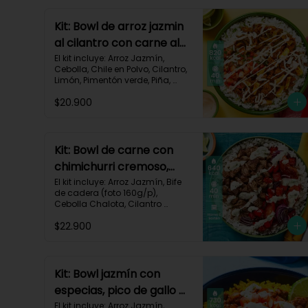
Kit: Bowl de arroz jazmin
al cilantro con carne al
pastor y pico de gallo-
El kit incluye: Arroz Jazmín, 
Cebolla, Chile en Polvo, Cilantro, 
84
Limón, Pimentón verde, Piña, 
Queso Mozzarella Rallado, Res 
$20.900
Molida (150g/p), Sour Cream, 
Tomate, Receta Impresa.

820 kcal | Carbohidratos 72g | 
Grasas 46g | Proteínas 30g
Kit: Bowl de carne con
chimichurri cremoso,
pimentón y tomate-115
El kit incluye: Arroz Jazmín, Bife 
de cadera (foto 160g/p), 
Cebolla Chalota, Cilantro 
Fresco, Diente de Ajo, Limón, 
$22.900
Mezcla de Especias del 
Suroeste, Pimentón Rojo, Sour 
Cream, Tomate, Receta 
Impresa.

Kit: Bowl jazmín con
Carbohidratos 87g | Grasas 21g 
especias, pico de gallo y
| Proteínas 44g
crema de limón-82
El kit incluye: Arroz Jazmín, 