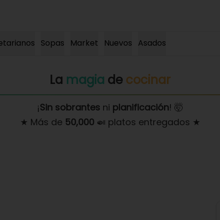
etarianos
Sopas
Market
Nuevos
Asados
La
magia
de
cocinar
¡
Sin sobrantes
ni
planificación
! 🤯
★ Más de
50,000
🍛 platos entregados ★