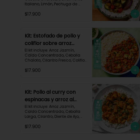
Italiano, Limón, Pechuga de 
Pollo (foto 160g/p), Salsa 
$17.900
Teriyaki, Tomate Tipo Cherry, 
Zucchini, Receta Impresa.

770 kcal	Carbohidratos 75g | 
Grasas 22g | Proteínas 37g
Kit: Estofado de pollo y
coliflor sobre arroz
jazmín-106
El kit incluye: Arroz Jazmín, 
Caldo Concentrado, Cebolla 
Chalota, Cilantro Fresco, Coliflor 
Cortado, Especias Mexicanas, 
$17.900
Pechuga de Pollo (foto 160g/p), 
Pimentón Verde, Salsa de 
Tomates Triturados, Receta 
Impresa.

Kit: Pollo al curry con
Carbohidratos 79g | Grasas 21g 
espinacas y arroz al
| Proteínas 42g
cilantro-93
El kit incluye: Arroz Jazmín, 
Caldo Concentrado, Cebolla 
Larga, Cilantro, Diente de Ajo, 
Espinaca Baby, Curry, Pasta de 
$17.900
Tomate, Pechuga (foto 160g/p), 
Tomates Triturados, Receta 
Impresa.
