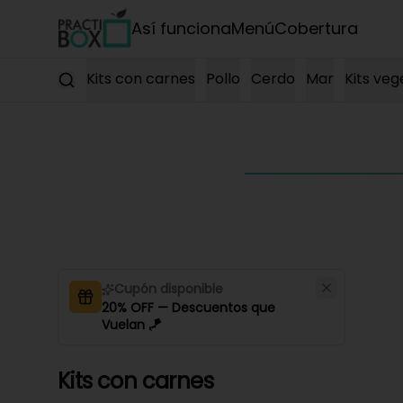
Así funciona
Menú
Cobertura
Kits con carnes
Pollo
Cerdo
Mar
Kits veg
Cupón disponible
20% OFF — Descuentos que
Vuelan 🪁
Kits con carnes