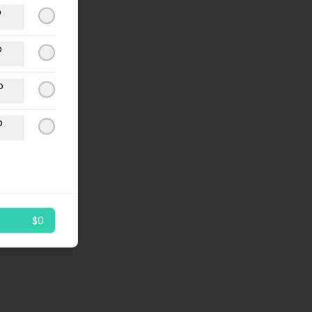
p
p
p
p
$0