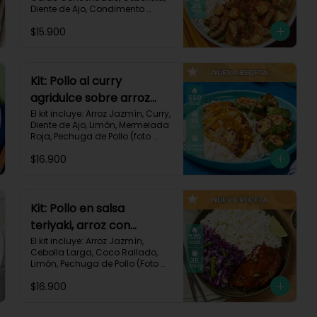
Diente de Ajo, Condimento 
Italiano, Papa, Paprika, Pechuga 
$15.900
de Pollo (foto 160g/p), Queso 
Crema, Receta Impresa.

740 kcal | Carbohidratos 106g | 
Grasas 14g | Proteínas 41g
Kit: Pollo al curry
agridulce sobre arroz
jazmín y zucchini
El kit incluye: Arroz Jazmín, Curry, 
Diente de Ajo, Limón, Mermelada 
horneado-148
Roja, Pechuga de Pollo (foto 
160g/p), Sour Cream, Zucchini 
$16.900
Verde, Receta Impresa.

650 kcal	| Carbohidratos 60g | 
Grasas 25g | Proteínas 37g
Kit: Pollo en salsa
teriyaki, arroz con
ralladura de coco y
El kit incluye: Arroz Jazmín, 
Cebolla Larga, Coco Rallado, 
repollo salteado-143
Limón, Pechuga de Pollo (Foto 
160g/p), Repollo Morado, Salsa 
$16.900
Teriyaki, Receta Impresa

570 kcal | Carbohidratos 56g | 