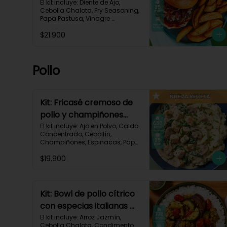
mermelada de chalota
El kit incluye: Diente de Ajo, 
Cebolla Chalota, Fry Seasoning, 
y mayonesa de ajo-66
Papa Pastusa, Vinagre 
Balsámico, Mayonesa, 
$21.900
Hamburguesa de Res (125g/p), 
Pan Hamburguesa, Salsa de 
Tomate, Queso Monterey Jack 
Rallado, Receta Impresa.

Pollo
Carbohidratos 88g | Grasas 
53g | Proteínas 42g
Kit: Fricasé cremoso de
pollo y champiñones
sobre puré de papa y
El kit incluye: Ajo en Polvo, Caldo 
Concentrado, Cebollín, 
espinacas-152
Champiñones, Espinacas, Papa 
Pastusa, 

$19.900
Pechuga de Pollo (foto 160g/p), 
Queso Crema, Sour Cream, 
Tomillo Seco, Receta Impresa.

650 kcal	| Carbohidratos 52g | 
Kit: Bowl de pollo cítrico
Grasas 32g | Proteínas 41g
con especias italianas y
vegetales asados-135
El kit incluye: Arroz Jazmín, 
Cebolla Chalota, Condimento 