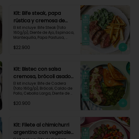
Impresa.

Carbohidratos 47g | Proteínas 
Kit: Bife steak, papa
28g | Grasas 40g
rústica y cremosa de
espinacas-12
El kit incluye: Bife Steak (foto 
160g/p), Diente de Ajo, Espinaca, 
Mantequilla, Papa Pastusa, 
Romero, Sour Cream y Receta 
$22.900
Impresa.

Carbohidratos 40g | Grasas 
23g | Proteínas 43g
Kit: Bistec con salsa
cremosa, brócoli asado
y pan de ajo-67
El kit incluye: Bife de Cadera 
(foto 160g/p), Brócoli, Caldo de 
Pollo, Cebolla Larga, Diente de 
Ajo, Mantequilla, Mostaza Dijon, 
$20.900
Pan Hamburguesa, Sour Cream, 
Receta Impresa.

Carbohidratos 37g | Grasas 
39g | Proteínas 36g
Kit: Filete al chimichurri
argentino con vegetales