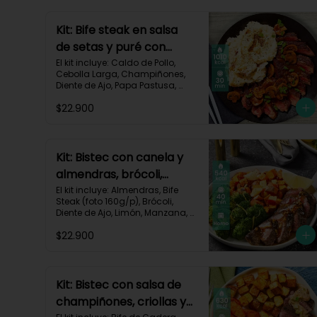
Kit: Bife steak en salsa
de setas y puré con
queso-36
El kit incluye: Caldo de Pollo, 
Cebolla Larga, Champiñones, 
Diente de Ajo, Papa Pastusa, 
Queso Monterey Jack, Beaf 
$22.900
steak (foto 160g/p), Sour Cream 
y Receta impresa.

Carbohidratos 35g | Grasas 
67g | Proteinas 62g
Kit: Bistec con canela y
almendras, brócoli,
zanahorias asadas y
El kit incluye: Almendras, Bife 
Steak (foto 160g/p), Brócoli, 
manzana-60
Diente de Ajo, Limón, Manzana, 
Especia Smoky Cinnamon 
$22.900
Paprika, Zanahoria, Receta 
Impresa.

Carbohidratos 46g | Proteínas 
35g | Grasas 26g
Kit: Bistec con salsa de
champiñones, criollas y