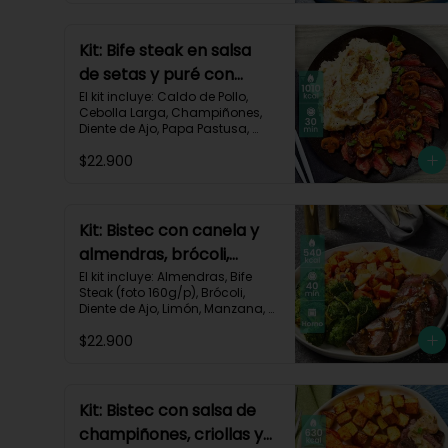
Kit: Bife steak en salsa
de setas y puré con
queso-36
El kit incluye: Caldo de Pollo, 
Cebolla Larga, Champiñones, 
Diente de Ajo, Papa Pastusa, 
Queso Monterey Jack, Beaf 
$22.900
steak (foto 160g/p), Sour Cream 
y Receta impresa.

Carbohidratos 35g | Grasas 
67g | Proteinas 62g
Kit: Bistec con canela y
almendras, brócoli,
zanahorias asadas y
El kit incluye: Almendras, Bife 
Steak (foto 160g/p), Brócoli, 
manzana-60
Diente de Ajo, Limón, Manzana, 
Especia Smoky Cinnamon 
$22.900
Paprika, Zanahoria, Receta 
Impresa.

Carbohidratos 46g | Proteínas 
35g | Grasas 26g
Kit: Bistec con salsa de
champiñones, criollas y