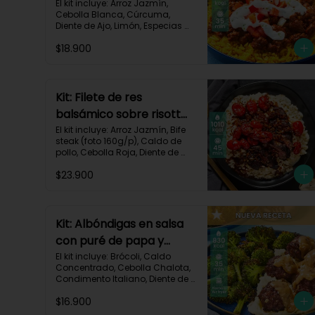
crema de limón-82
El kit incluye: Arroz Jazmín, 
Cebolla Blanca, Cúrcuma, 
Diente de Ajo, Limón, Especias 
del Suroeste, Pasta de Tomate, 
$18.900
Res Molida (150g/p), Sour 
Cream, Tomate, Receta 
Impresa.

730 kcal | Carbohidratos 82g | 
Kit: Filete de res
Grasas 32g | Proteínas 28g
balsámico sobre risotto
parmesano-11
El kit incluye: Arroz Jazmín, Bife 
steak (foto 160g/p), Caldo de 
pollo, Cebolla Roja, Diente de 
Ajo, Queso Parmesano, Sour 
$23.900
Cream, Tomate Tipo Cherry, 
Vinagre Balsámico y Receta 
impresa.
Kit: Albóndigas en salsa
con puré de papa y
brócoli asado-137
El kit incluye: Brócoli, Caldo 
Concentrado, Cebolla Chalota, 
Condimento Italiano, Diente de 
Ajo, Miga de Pan, Papa Pastusa, 
$16.900
Res Molida (150g/p), Salsa de 
Soya, Receta Impresa