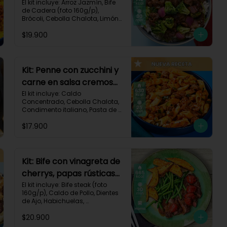
brócoli y cebolla-114
El kit incluye: Arroz Jazmín, Bife 
de Cadera (foto 160g/p), 
Brócoli, Cebolla Chalota, Limón, 
Pimienta Roja, Salsa Teriyaki, 
$19.900
Receta Impresa.

Carbohidratos 91g | Grasas 23g 
| Proteínas 38g
Kit: Penne con zucchini y
carne en salsa cremosa
italiana-146
El kit incluye: Caldo 
Concentrado, Cebolla Chalota, 
Condimento italiano, Pasta de 
Tomate, Pasta Penne, Queso 
$17.900
Crema, Res Molida, Zucchini 
Verde, Receta Impresa.

630 kcal	| Carbohidratos 81g | 
Grasas 15g | Proteínas 35g
Kit: Bife con vinagreta de
cherrys, papas rústicas
y habichuelas-61
El kit incluye: Bife steak (foto 
160g/p), Caldo de Pollo, Dientes 
de Ajo, Habichuelas, 
Mantequilla, Papa Pastusa, 
$20.900
Romero, Tomate Tipo Cherry, 
Vinagre Balsámico, Receta 