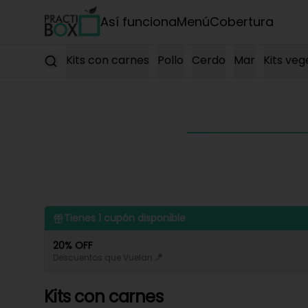
Así funciona
Menú
Cobertura
Kits con carnes
Pollo
Cerdo
Mar
Kits veg
Tienes
1
cupón disponible
20% OFF
Descuentos que Vuelan 🪁
Kits con carnes