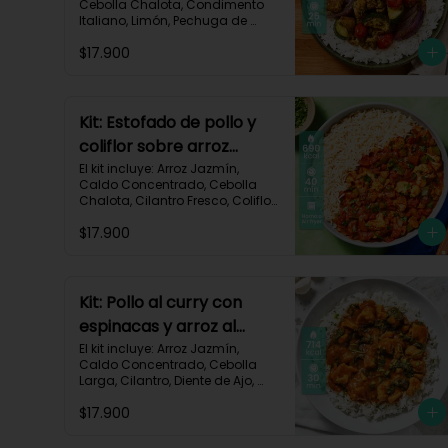
Cebolla Chalota, Condimento 
Italiano, Limón, Pechuga de 
Pollo (foto 160g/p), Salsa 
$17.900
Teriyaki, Tomate Tipo Cherry, 
Zucchini, Receta Impresa.

770 kcal	Carbohidratos 75g | 
Grasas 22g | Proteínas 37g
Kit: Estofado de pollo y
coliflor sobre arroz
jazmín-106
El kit incluye: Arroz Jazmín, 
Caldo Concentrado, Cebolla 
Chalota, Cilantro Fresco, Coliflor 
Cortado, Especias Mexicanas, 
$17.900
Pechuga de Pollo (foto 160g/p), 
Pimentón Verde, Salsa de 
Tomates Triturados, Receta 
Impresa.

Kit: Pollo al curry con
Carbohidratos 79g | Grasas 21g 
espinacas y arroz al
| Proteínas 42g
cilantro-93
El kit incluye: Arroz Jazmín, 
Caldo Concentrado, Cebolla 
Larga, Cilantro, Diente de Ajo, 
Espinaca Baby, Curry, Pasta de 
$17.900
Tomate, Pechuga (foto 160g/p), 
Tomates Triturados, Receta 
Impresa.
