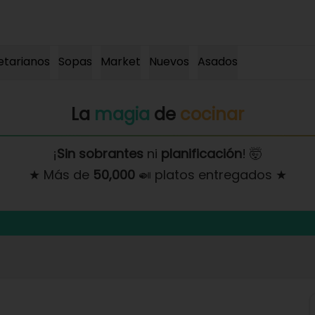
etarianos
Sopas
Market
Nuevos
Asados
La
magia
de
cocinar
¡
Sin sobrantes
ni
planificación
! 🤯
★ Más de
50,000
🍛 platos entregados ★