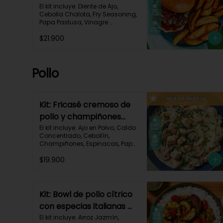
mermelada de chalota
El kit incluye: Diente de Ajo, 
Cebolla Chalota, Fry Seasoning, 
y mayonesa de ajo-66
Papa Pastusa, Vinagre 
Balsámico, Mayonesa, 
$21.900
Hamburguesa de Res (125g/p), 
Pan Hamburguesa, Salsa de 
Tomate, Queso Monterey Jack 
Rallado, Receta Impresa.

Pollo
Carbohidratos 88g | Grasas 
53g | Proteínas 42g
Kit: Fricasé cremoso de
pollo y champiñones
sobre puré de papa y
El kit incluye: Ajo en Polvo, Caldo 
Concentrado, Cebollín, 
espinacas-152
Champiñones, Espinacas, Papa 
Pastusa, 

$19.900
Pechuga de Pollo (foto 160g/p), 
Queso Crema, Sour Cream, 
Tomillo Seco, Receta Impresa.

650 kcal	| Carbohidratos 52g | 
Kit: Bowl de pollo cítrico
Grasas 32g | Proteínas 41g
con especias italianas y
vegetales asados-135
El kit incluye: Arroz Jazmín, 