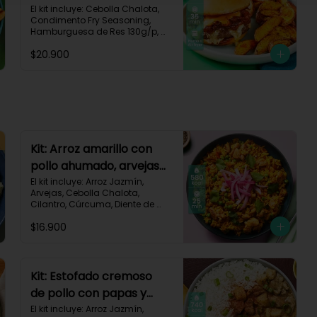
papas y cebolla
El kit incluye: Cebolla Chalota, 
Condimento Fry Seasoning, 
caramelizada-142
Hamburguesa de Res 130g/p, 
Mayonesa, Mostaza Dijon, Pan 
$20.900
Hamburguesa brioche, Papa 
Pastusa, Queso Mozzarella 
Rallado, Salsa de Tomate, 
Vinagre Balsámico, Receta 
Impresa.

1080 kcal | Carbohidratos 87g | 
Grasas 65g | Proteínas 37g
Kit: Arroz amarillo con
pollo ahumado, arvejas
y cilantro-131
El kit incluye: Arroz Jazmín, 
Arvejas, Cebolla Chalota, 
Cilantro, Cúrcuma, Diente de 
Ajo, Limón, Paprika, Pechuga de 
$16.900
Pollo (foto 160g/p), Tomate, 
Receta Impresa.

Carbohidratos 77g | Grasas 13g 
| Proteínas 37g | 580 kcal
Kit: Estofado cremoso
de pollo con papas y
arroz jazmín-127
El kit incluye: Arroz Jazmín, 