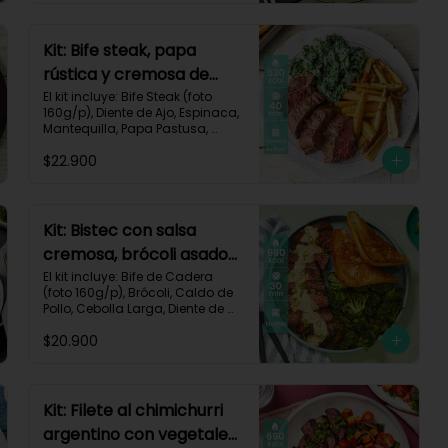
Impresa.

Carbohidratos 47g | Proteínas 
Kit: Bife steak, papa
28g | Grasas 40g
rústica y cremosa de
espinacas-12
El kit incluye: Bife Steak (foto 
160g/p), Diente de Ajo, Espinaca, 
Mantequilla, Papa Pastusa, 
Romero, Sour Cream y Receta 
$22.900
Impresa.

Carbohidratos 40g | Grasas 
23g | Proteínas 43g
Kit: Bistec con salsa
cremosa, brócoli asado
y pan de ajo-67
El kit incluye: Bife de Cadera 
(foto 160g/p), Brócoli, Caldo de 
Pollo, Cebolla Larga, Diente de 
Ajo, Mantequilla, Mostaza Dijon, 
$20.900
Pan Hamburguesa, Sour Cream, 
Receta Impresa.

Carbohidratos 37g | Grasas 
39g | Proteínas 36g
Kit: Filete al chimichurri
argentino con vegetales