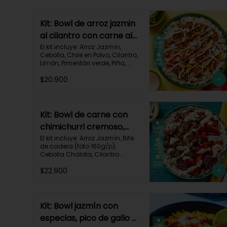
Kit: Bowl de arroz jazmin
al cilantro con carne al
pastor y pico de gallo-
El kit incluye: Arroz Jazmín, 
Cebolla, Chile en Polvo, Cilantro, 
84
Limón, Pimentón verde, Piña, 
Queso Mozzarella Rallado, Res 
$20.900
Molida (150g/p), Sour Cream, 
Tomate, Receta Impresa.

820 kcal | Carbohidratos 72g | 
Grasas 46g | Proteínas 30g
Kit: Bowl de carne con
chimichurri cremoso,
pimentón y tomate-115
El kit incluye: Arroz Jazmín, Bife 
de cadera (foto 160g/p), 
Cebolla Chalota, Cilantro 
Fresco, Diente de Ajo, Limón, 
$22.900
Mezcla de Especias del 
Suroeste, Pimentón Rojo, Sour 
Cream, Tomate, Receta 
Impresa.

Kit: Bowl jazmín con
Carbohidratos 87g | Grasas 21g 
especias, pico de gallo y
| Proteínas 44g