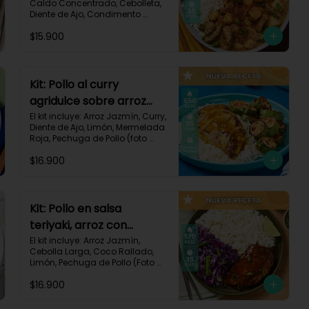
Caldo Concentrado, Cebolleta, 
Diente de Ajo, Condimento 
Italiano, Papa, Paprika, Pechuga 
$15.900
de Pollo (foto 160g/p), Queso 
Crema, Receta Impresa.

740 kcal | Carbohidratos 106g | 
Grasas 14g | Proteínas 41g
Kit: Pollo al curry
agridulce sobre arroz
jazmín y zucchini
El kit incluye: Arroz Jazmín, Curry, 
Diente de Ajo, Limón, Mermelada 
horneado-148
Roja, Pechuga de Pollo (foto 
160g/p), Sour Cream, Zucchini 
$16.900
Verde, Receta Impresa.

650 kcal	| Carbohidratos 60g | 
Grasas 25g | Proteínas 37g
Kit: Pollo en salsa
teriyaki, arroz con
ralladura de coco y
El kit incluye: Arroz Jazmín, 
Cebolla Larga, Coco Rallado, 
repollo salteado-143
Limón, Pechuga de Pollo (Foto 
160g/p), Repollo Morado, Salsa 
$16.900
Teriyaki, Receta Impresa

570 kcal | Carbohidratos 56g | 