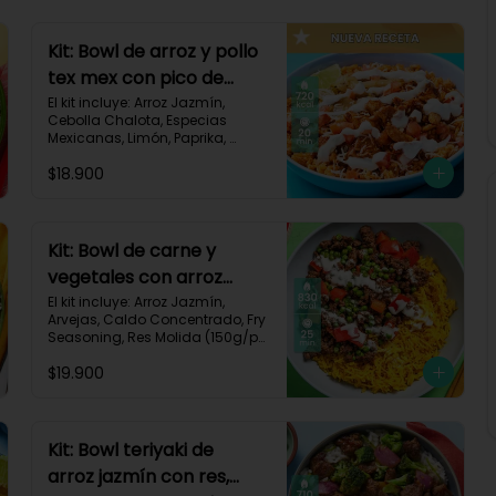
Kit: Bowl de arroz y pollo
tex mex con pico de
gallo, queso y sour
El kit incluye: Arroz Jazmín, 
Cebolla Chalota, Especias 
cream-147
Mexicanas, Limón, Paprika, 
Pasta de Tomate, Pechuga de 
$18.900
Pollo, Queso Mozzarella, Sour 
Cream, Tomate, Receta 
Impresa.

720 kcal	| Carbohidratos 73g | 
Kit: Bowl de carne y
Grasas 25g | Proteínas 41g
vegetales con arroz
dorado-94
El kit incluye: Arroz Jazmín, 
Arvejas, Caldo Concentrado, Fry 
Seasoning, Res Molida (150g/p), 
Diente de Ajo, Cúrcuma, 
$19.900
Mayonesa, Pimentón Rojo, 
Receta Impresa.

Carbohidratos 76g | Grasas 
45g | Proteínas 31g
Kit: Bowl teriyaki de
arroz jazmín con res,