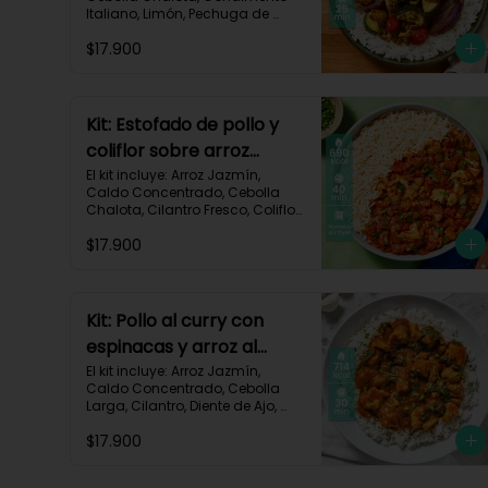
Italiano, Limón, Pechuga de 
Pollo (foto 160g/p), Salsa 
$17.900
Teriyaki, Tomate Tipo Cherry, 
Zucchini, Receta Impresa.

770 kcal	Carbohidratos 75g | 
Grasas 22g | Proteínas 37g
Kit: Estofado de pollo y
coliflor sobre arroz
jazmín-106
El kit incluye: Arroz Jazmín, 
Caldo Concentrado, Cebolla 
Chalota, Cilantro Fresco, Coliflor 
Cortado, Especias Mexicanas, 
$17.900
Pechuga de Pollo (foto 160g/p), 
Pimentón Verde, Salsa de 
Tomates Triturados, Receta 
Impresa.

Kit: Pollo al curry con
Carbohidratos 79g | Grasas 21g 
espinacas y arroz al
| Proteínas 42g
cilantro-93
El kit incluye: Arroz Jazmín, 
Caldo Concentrado, Cebolla 
Larga, Cilantro, Diente de Ajo, 
Espinaca Baby, Curry, Pasta de 
$17.900
Tomate, Pechuga (foto 160g/p), 
Tomates Triturados, Receta 
Impresa.
