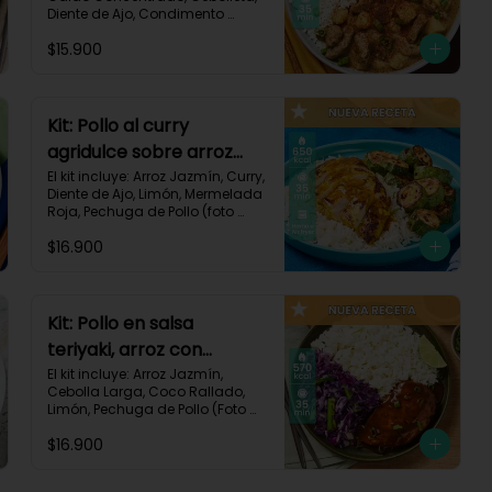
Diente de Ajo, Condimento 
Italiano, Papa, Paprika, Pechuga 
$15.900
de Pollo (foto 160g/p), Queso 
Crema, Receta Impresa.

740 kcal | Carbohidratos 106g | 
Grasas 14g | Proteínas 41g
Kit: Pollo al curry
agridulce sobre arroz
jazmín y zucchini
El kit incluye: Arroz Jazmín, Curry, 
Diente de Ajo, Limón, Mermelada 
horneado-148
Roja, Pechuga de Pollo (foto 
160g/p), Sour Cream, Zucchini 
$16.900
Verde, Receta Impresa.

650 kcal	| Carbohidratos 60g | 
Grasas 25g | Proteínas 37g
Kit: Pollo en salsa
teriyaki, arroz con
ralladura de coco y
El kit incluye: Arroz Jazmín, 
Cebolla Larga, Coco Rallado, 
repollo salteado-143
Limón, Pechuga de Pollo (Foto 
160g/p), Repollo Morado, Salsa 
$16.900
Teriyaki, Receta Impresa

570 kcal | Carbohidratos 56g | 