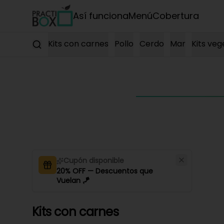
Así funciona
Menú
Cobertura
Kits con carnes
Pollo
Cerdo
Mar
Kits veg
Cupón disponible
20% OFF — Descuentos que
Vuelan 🪁
Kits con carnes