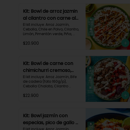
Kit: Bowl de arroz jazmin
al cilantro con carne al
pastor y pico de gallo-
El kit incluye: Arroz Jazmín, 
Cebolla, Chile en Polvo, Cilantro, 
84
Limón, Pimentón verde, Piña, 
Queso Mozzarella Rallado, Res 
$20.900
Molida (150g/p), Sour Cream, 
Tomate, Receta Impresa.

820 kcal | Carbohidratos 72g | 
Grasas 46g | Proteínas 30g
Kit: Bowl de carne con
chimichurri cremoso,
pimentón y tomate-115
El kit incluye: Arroz Jazmín, Bife 
de cadera (foto 160g/p), 
Cebolla Chalota, Cilantro 
Fresco, Diente de Ajo, Limón, 
$22.900
Mezcla de Especias del 
Suroeste, Pimentón Rojo, Sour 
Cream, Tomate, Receta 
Impresa.

Kit: Bowl jazmín con
Carbohidratos 87g | Grasas 21g 
especias, pico de gallo y
| Proteínas 44g
crema de limón-82
El kit incluye: Arroz Jazmín, 