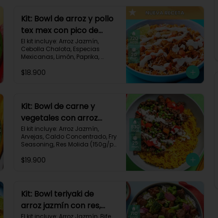
Kit: Bowl de arroz y pollo
tex mex con pico de
gallo, queso y sour
El kit incluye: Arroz Jazmín, 
Cebolla Chalota, Especias 
cream-147
Mexicanas, Limón, Paprika, 
Pasta de Tomate, Pechuga de 
$18.900
Pollo, Queso Mozzarella, Sour 
Cream, Tomate, Receta 
Impresa.

720 kcal	| Carbohidratos 73g | 
Kit: Bowl de carne y
Grasas 25g | Proteínas 41g
vegetales con arroz
dorado-94
El kit incluye: Arroz Jazmín, 
Arvejas, Caldo Concentrado, Fry 
Seasoning, Res Molida (150g/p), 
Diente de Ajo, Cúrcuma, 
$19.900
Mayonesa, Pimentón Rojo, 
Receta Impresa.

Carbohidratos 76g | Grasas 
45g | Proteínas 31g
Kit: Bowl teriyaki de
arroz jazmín con res,
brócoli y cebolla-114
El kit incluye: Arroz Jazmín, Bife 