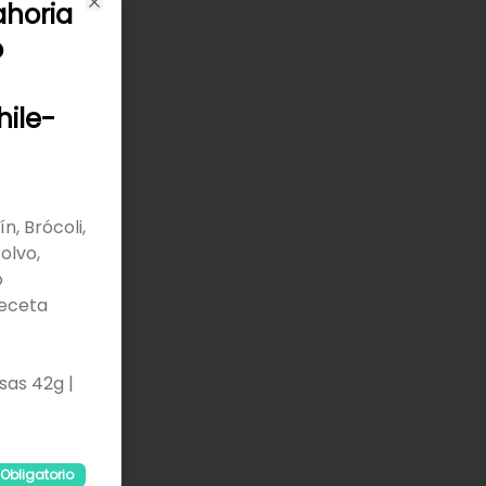
ahoria
Close
o
ile-
ín, Brócoli,
olvo,
o
Receta
sas 42g |
Obligatorio