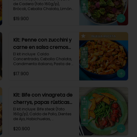
de Cadera (foto 160g/p), 
Brócoli, Cebolla Chalota, Limón, 
Pimienta Roja, Salsa Teriyaki, 
$19.900
Receta Impresa.

Carbohidratos 91g | Grasas 23g 
| Proteínas 38g
Kit: Penne con zucchini y
carne en salsa cremosa
italiana-146
El kit incluye: Caldo 
Concentrado, Cebolla Chalota, 
Condimento italiano, Pasta de 
Tomate, Pasta Penne, Queso 
$17.900
Crema, Res Molida, Zucchini 
Verde, Receta Impresa.

630 kcal	| Carbohidratos 81g | 
Grasas 15g | Proteínas 35g
Kit: Bife con vinagreta de
cherrys, papas rústicas
y habichuelas-61
El kit incluye: Bife steak (foto 
160g/p), Caldo de Pollo, Dientes 
de Ajo, Habichuelas, 
Mantequilla, Papa Pastusa, 
$20.900
Romero, Tomate Tipo Cherry, 
Vinagre Balsámico, Receta 