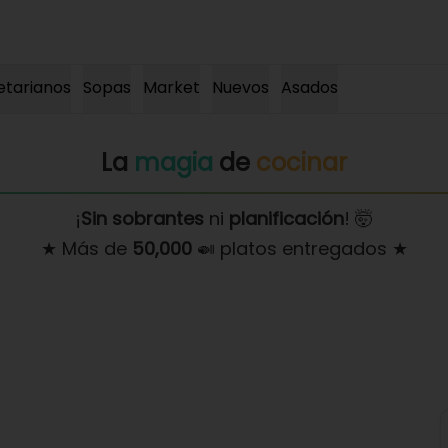
etarianos
Sopas
Market
Nuevos
Asados
La
magia
de
cocinar
¡
Sin sobrantes
ni
planificación
! 🤯
★ Más de
50,000
🍛 platos entregados ★