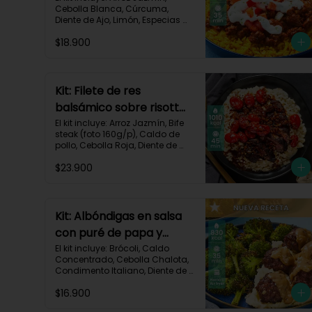
Cebolla Blanca, Cúrcuma, 
Diente de Ajo, Limón, Especias 
del Suroeste, Pasta de Tomate, 
$18.900
Res Molida (150g/p), Sour 
Cream, Tomate, Receta 
Impresa.

730 kcal | Carbohidratos 82g | 
Kit: Filete de res
Grasas 32g | Proteínas 28g
balsámico sobre risotto
parmesano-11
El kit incluye: Arroz Jazmín, Bife 
steak (foto 160g/p), Caldo de 
pollo, Cebolla Roja, Diente de 
Ajo, Queso Parmesano, Sour 
$23.900
Cream, Tomate Tipo Cherry, 
Vinagre Balsámico y Receta 
impresa.
Kit: Albóndigas en salsa
con puré de papa y
brócoli asado-137
El kit incluye: Brócoli, Caldo 
Concentrado, Cebolla Chalota, 
Condimento Italiano, Diente de 
Ajo, Miga de Pan, Papa Pastusa, 
$16.900
Res Molida (150g/p), Salsa de 
Soya, Receta Impresa