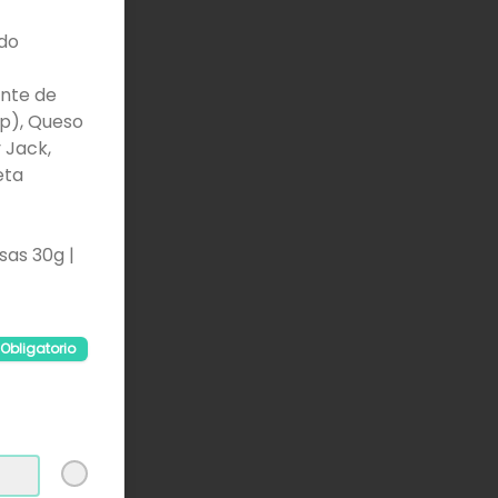
ldo
ente de
/p), Queso
 Jack,
eta
sas 30g |
Obligatorio