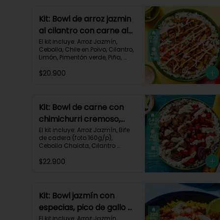
Kit: Bowl de arroz jazmin
al cilantro con carne al
pastor y pico de gallo-
El kit incluye: Arroz Jazmín, 
Cebolla, Chile en Polvo, Cilantro, 
84
Limón, Pimentón verde, Piña, 
Queso Mozzarella Rallado, Res 
$20.900
Molida (150g/p), Sour Cream, 
Tomate, Receta Impresa.

820 kcal | Carbohidratos 72g | 
Grasas 46g | Proteínas 30g
Kit: Bowl de carne con
chimichurri cremoso,
pimentón y tomate-115
El kit incluye: Arroz Jazmín, Bife 
de cadera (foto 160g/p), 
Cebolla Chalota, Cilantro 
Fresco, Diente de Ajo, Limón, 
$22.900
Mezcla de Especias del 
Suroeste, Pimentón Rojo, Sour 
Cream, Tomate, Receta 
Impresa.

Kit: Bowl jazmín con
Carbohidratos 87g | Grasas 21g 
especias, pico de gallo y
| Proteínas 44g
crema de limón-82
El kit incluye: Arroz Jazmín, 