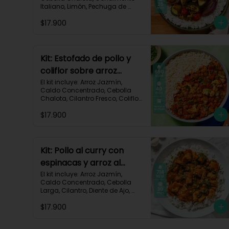
Italiano, Limón, Pechuga de 
Pollo (foto 160g/p), Salsa 
$17.900
Teriyaki, Tomate Tipo Cherry, 
Zucchini, Receta Impresa.

770 kcal	Carbohidratos 75g | 
Grasas 22g | Proteínas 37g
Kit: Estofado de pollo y
coliflor sobre arroz
jazmín-106
El kit incluye: Arroz Jazmín, 
Caldo Concentrado, Cebolla 
Chalota, Cilantro Fresco, Coliflor 
Cortado, Especias Mexicanas, 
$17.900
Pechuga de Pollo (foto 160g/p), 
Pimentón Verde, Salsa de 
Tomates Triturados, Receta 
Impresa.

Kit: Pollo al curry con
Carbohidratos 79g | Grasas 21g 
espinacas y arroz al
| Proteínas 42g
cilantro-93
El kit incluye: Arroz Jazmín, 
Caldo Concentrado, Cebolla 
Larga, Cilantro, Diente de Ajo, 
Espinaca Baby, Curry, Pasta de 
$17.900
Tomate, Pechuga (foto 160g/p), 
Tomates Triturados, Receta 
Impresa.
