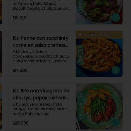
de Cadera (foto 160g/p), 
Brócoli, Cebolla Chalota, Limón, 
Pimienta Roja, Salsa Teriyaki, 
$19.900
Receta Impresa.

Carbohidratos 91g | Grasas 23g 
| Proteínas 38g
Kit: Penne con zucchini y
carne en salsa cremosa
italiana-146
El kit incluye: Caldo 
Concentrado, Cebolla Chalota, 
Condimento italiano, Pasta de 
Tomate, Pasta Penne, Queso 
$17.900
Crema, Res Molida, Zucchini 
Verde, Receta Impresa.

630 kcal	| Carbohidratos 81g | 
Grasas 15g | Proteínas 35g
Kit: Bife con vinagreta de
cherrys, papas rústicas
y habichuelas-61
El kit incluye: Bife steak (foto 
160g/p), Caldo de Pollo, Dientes 
de Ajo, Habichuelas, 
Mantequilla, Papa Pastusa, 
$20.900
Romero, Tomate Tipo Cherry, 
Vinagre Balsámico, Receta 