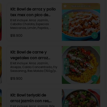
Kit: Bowl de arroz y pollo
tex mex con pico de
gallo, queso y sour
El kit incluye: Arroz Jazmín, 
Cebolla Chalota, Especias 
cream-147
Mexicanas, Limón, Paprika, 
Pasta de Tomate, Pechuga de 
$18.900
Pollo, Queso Mozzarella, Sour 
Cream, Tomate, Receta 
Impresa.

720 kcal	| Carbohidratos 73g | 
Kit: Bowl de carne y
Grasas 25g | Proteínas 41g
vegetales con arroz
dorado-94
El kit incluye: Arroz Jazmín, 
Arvejas, Caldo Concentrado, Fry 
Seasoning, Res Molida (150g/p), 
Diente de Ajo, Cúrcuma, 
$19.900
Mayonesa, Pimentón Rojo, 
Receta Impresa.

Carbohidratos 76g | Grasas 
45g | Proteínas 31g
Kit: Bowl teriyaki de
arroz jazmín con res,
brócoli y cebolla-114
El kit incluye: Arroz Jazmín, Bife 