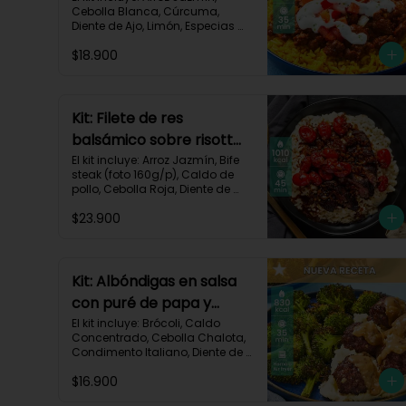
Cebolla Blanca, Cúrcuma, 
Diente de Ajo, Limón, Especias 
del Suroeste, Pasta de Tomate, 
$18.900
Res Molida (150g/p), Sour 
Cream, Tomate, Receta 
Impresa.

730 kcal | Carbohidratos 82g | 
Kit: Filete de res
Grasas 32g | Proteínas 28g
balsámico sobre risotto
parmesano-11
El kit incluye: Arroz Jazmín, Bife 
steak (foto 160g/p), Caldo de 
pollo, Cebolla Roja, Diente de 
Ajo, Queso Parmesano, Sour 
$23.900
Cream, Tomate Tipo Cherry, 
Vinagre Balsámico y Receta 
impresa.
Kit: Albóndigas en salsa
con puré de papa y
brócoli asado-137
El kit incluye: Brócoli, Caldo 
Concentrado, Cebolla Chalota, 
Condimento Italiano, Diente de 
Ajo, Miga de Pan, Papa Pastusa, 
$16.900
Res Molida (150g/p), Salsa de 
Soya, Receta Impresa