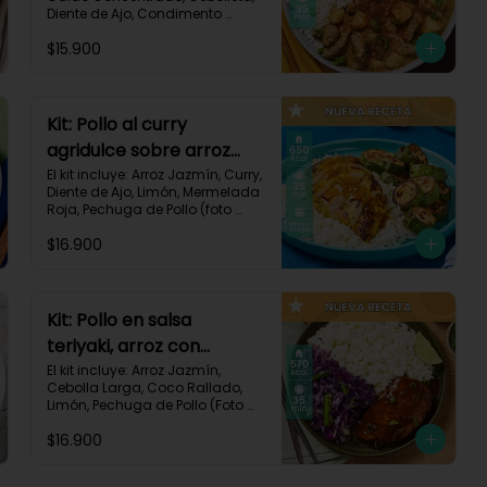
Diente de Ajo, Condimento 
Italiano, Papa, Paprika, Pechuga 
$15.900
de Pollo (foto 160g/p), Queso 
Crema, Receta Impresa.

740 kcal | Carbohidratos 106g | 
Grasas 14g | Proteínas 41g
Kit: Pollo al curry
agridulce sobre arroz
jazmín y zucchini
El kit incluye: Arroz Jazmín, Curry, 
Diente de Ajo, Limón, Mermelada 
horneado-148
Roja, Pechuga de Pollo (foto 
160g/p), Sour Cream, Zucchini 
$16.900
Verde, Receta Impresa.

650 kcal	| Carbohidratos 60g | 
Grasas 25g | Proteínas 37g
Kit: Pollo en salsa
teriyaki, arroz con
ralladura de coco y
El kit incluye: Arroz Jazmín, 
Cebolla Larga, Coco Rallado, 
repollo salteado-143
Limón, Pechuga de Pollo (Foto 
160g/p), Repollo Morado, Salsa 
$16.900
Teriyaki, Receta Impresa

570 kcal | Carbohidratos 56g | 