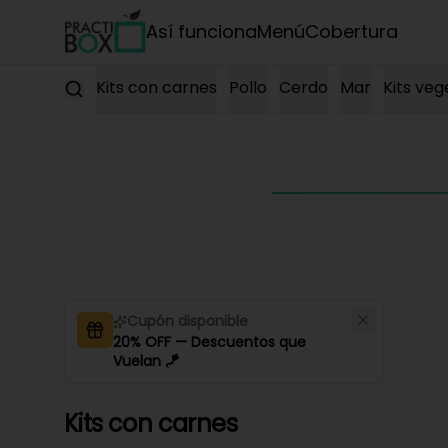
Así funciona
Menú
Cobertura
Kits con carnes
Pollo
Cerdo
Mar
Kits veg
Cupón disponible
20% OFF — Descuentos que
Vuelan 🪁
Kits con carnes