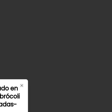
iado en
Close
brócoli
sadas-