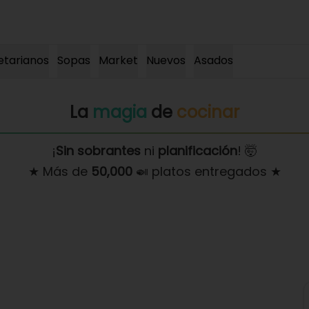
etarianos
Sopas
Market
Nuevos
Asados
La
magia
de
cocinar
¡
Sin sobrantes
ni
planificación
! 🤯
★ Más de
50,000
🍛 platos entregados ★