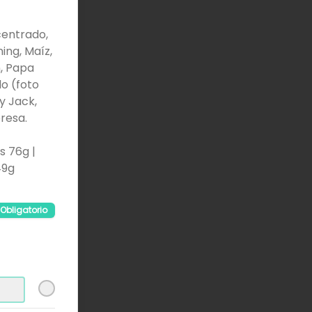
centrado,
ing, Maíz,
n, Papa
o (foto
y Jack,
resa.
s 76g |
49g
Obligatorio