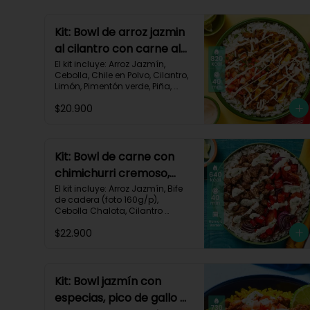
Kit: Bowl de arroz jazmin
al cilantro con carne al
pastor y pico de gallo-
El kit incluye: Arroz Jazmín, 
Cebolla, Chile en Polvo, Cilantro, 
84
Limón, Pimentón verde, Piña, 
Queso Mozzarella Rallado, Res 
$20.900
Molida (150g/p), Sour Cream, 
Tomate, Receta Impresa.

820 kcal | Carbohidratos 72g | 
Grasas 46g | Proteínas 30g
Kit: Bowl de carne con
chimichurri cremoso,
pimentón y tomate-115
El kit incluye: Arroz Jazmín, Bife 
de cadera (foto 160g/p), 
Cebolla Chalota, Cilantro 
Fresco, Diente de Ajo, Limón, 
$22.900
Mezcla de Especias del 
Suroeste, Pimentón Rojo, Sour 
Cream, Tomate, Receta 
Impresa.

Kit: Bowl jazmín con
Carbohidratos 87g | Grasas 21g 
especias, pico de gallo y
| Proteínas 44g