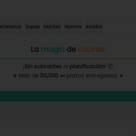
etarianos
Sopas
Market
Nuevos
Asados
La
magia
de
cocinar
¡
Sin sobrantes
ni
planificación
! 🤯
★ Más de
50,000
🍛 platos entregados ★