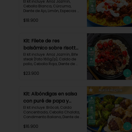
crema de limón-82
El kit incluye: Arroz Jazmín, 
Cebolla Blanca, Cúrcuma, 
Diente de Ajo, Limón, Especias 
del Suroeste, Pasta de Tomate, 
$18.900
Res Molida (150g/p), Sour 
Cream, Tomate, Receta 
Impresa.

730 kcal | Carbohidratos 82g | 
Kit: Filete de res
Grasas 32g | Proteínas 28g
balsámico sobre risotto
parmesano-11
El kit incluye: Arroz Jazmín, Bife 
steak (foto 160g/p), Caldo de 
pollo, Cebolla Roja, Diente de 
Ajo, Queso Parmesano, Sour 
$23.900
Cream, Tomate Tipo Cherry, 
Vinagre Balsámico y Receta 
impresa.
Kit: Albóndigas en salsa
con puré de papa y
brócoli asado-137
El kit incluye: Brócoli, Caldo 
Concentrado, Cebolla Chalota, 
Condimento Italiano, Diente de 
Ajo, Miga de Pan, Papa Pastusa, 
$16.900
Res Molida (150g/p), Salsa de 
Soya, Receta Impresa