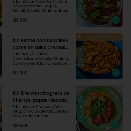
brócoli y cebolla-114
El kit incluye: Arroz Jazmín, Bife 
de Cadera (foto 160g/p), 
Brócoli, Cebolla Chalota, Limón, 
Pimienta Roja, Salsa Teriyaki, 
$19.900
Receta Impresa.

Carbohidratos 91g | Grasas 23g 
| Proteínas 38g
Kit: Penne con zucchini y
carne en salsa cremosa
italiana-146
El kit incluye: Caldo 
Concentrado, Cebolla Chalota, 
Condimento italiano, Pasta de 
Tomate, Pasta Penne, Queso 
$17.900
Crema, Res Molida, Zucchini 
Verde, Receta Impresa.

630 kcal	| Carbohidratos 81g | 
Grasas 15g | Proteínas 35g
Kit: Bife con vinagreta de
cherrys, papas rústicas
y habichuelas-61
El kit incluye: Bife steak (foto 
160g/p), Caldo de Pollo, Dientes 
de Ajo, Habichuelas, 
Mantequilla, Papa Pastusa, 
$20.900
Romero, Tomate Tipo Cherry, 
Vinagre Balsámico, Receta 