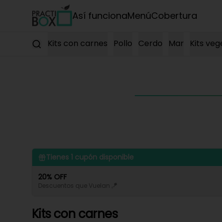
Así funciona
Menú
Cobertura
Kits con carnes
Pollo
Cerdo
Mar
Kits veg
Tienes
1
cupón disponible
20% OFF
Descuentos que Vuelan 🪁
Kits con carnes