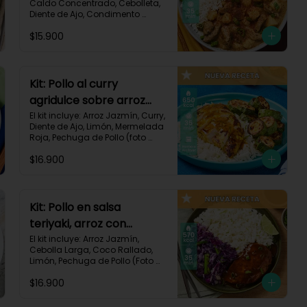
Caldo Concentrado, Cebolleta, 
Diente de Ajo, Condimento 
Italiano, Papa, Paprika, Pechuga 
$15.900
de Pollo (foto 160g/p), Queso 
Crema, Receta Impresa.

740 kcal | Carbohidratos 106g | 
Grasas 14g | Proteínas 41g
Kit: Pollo al curry
agridulce sobre arroz
jazmín y zucchini
El kit incluye: Arroz Jazmín, Curry, 
Diente de Ajo, Limón, Mermelada 
horneado-148
Roja, Pechuga de Pollo (foto 
160g/p), Sour Cream, Zucchini 
$16.900
Verde, Receta Impresa.

650 kcal	| Carbohidratos 60g | 
Grasas 25g | Proteínas 37g
Kit: Pollo en salsa
teriyaki, arroz con
ralladura de coco y
El kit incluye: Arroz Jazmín, 
Cebolla Larga, Coco Rallado, 
repollo salteado-143
Limón, Pechuga de Pollo (Foto 
160g/p), Repollo Morado, Salsa 
$16.900
Teriyaki, Receta Impresa

570 kcal | Carbohidratos 56g | 