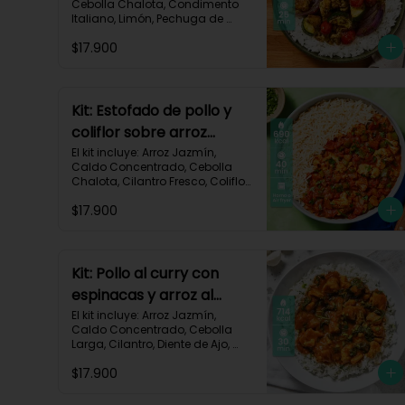
Cebolla Chalota, Condimento 
Italiano, Limón, Pechuga de 
Pollo (foto 160g/p), Salsa 
$17.900
Teriyaki, Tomate Tipo Cherry, 
Zucchini, Receta Impresa.

770 kcal	Carbohidratos 75g | 
Grasas 22g | Proteínas 37g
Kit: Estofado de pollo y
coliflor sobre arroz
jazmín-106
El kit incluye: Arroz Jazmín, 
Caldo Concentrado, Cebolla 
Chalota, Cilantro Fresco, Coliflor 
Cortado, Especias Mexicanas, 
$17.900
Pechuga de Pollo (foto 160g/p), 
Pimentón Verde, Salsa de 
Tomates Triturados, Receta 
Impresa.

Kit: Pollo al curry con
Carbohidratos 79g | Grasas 21g 
espinacas y arroz al
| Proteínas 42g
cilantro-93
El kit incluye: Arroz Jazmín, 
Caldo Concentrado, Cebolla 
Larga, Cilantro, Diente de Ajo, 
Espinaca Baby, Curry, Pasta de 
$17.900
Tomate, Pechuga (foto 160g/p), 
Tomates Triturados, Receta 
Impresa.
