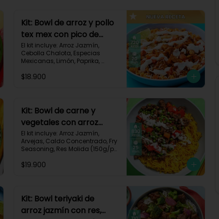
Kit: Bowl de arroz y pollo
tex mex con pico de
gallo, queso y sour
El kit incluye: Arroz Jazmín, 
Cebolla Chalota, Especias 
cream-147
Mexicanas, Limón, Paprika, 
Pasta de Tomate, Pechuga de 
$18.900
Pollo, Queso Mozzarella, Sour 
Cream, Tomate, Receta 
Impresa.

720 kcal	| Carbohidratos 73g | 
Kit: Bowl de carne y
Grasas 25g | Proteínas 41g
vegetales con arroz
dorado-94
El kit incluye: Arroz Jazmín, 
Arvejas, Caldo Concentrado, Fry 
Seasoning, Res Molida (150g/p), 
Diente de Ajo, Cúrcuma, 
$19.900
Mayonesa, Pimentón Rojo, 
Receta Impresa.

Carbohidratos 76g | Grasas 
45g | Proteínas 31g
Kit: Bowl teriyaki de
arroz jazmín con res,