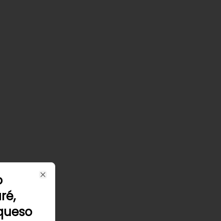
o
Close
ré,
 queso