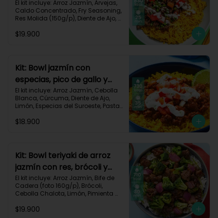
dorado-94
El kit incluye: Arroz Jazmín, Arvejas, 
Caldo Concentrado, Fry Seasoning, 
Res Molida (150g/p), Diente de Ajo, 
Cúrcuma, Mayonesa, Pimentón 
$19.900
Rojo, Receta Impresa.

Carbohidratos 76g | Grasas 45g | 
Proteínas 31g
Kit: Bowl jazmín con
especias, pico de gallo y
crema de limón-82
El kit incluye: Arroz Jazmín, Cebolla 
Blanca, Cúrcuma, Diente de Ajo, 
Limón, Especias del Suroeste, Pasta 
de Tomate, Res Molida (150g/p), 
$18.900
Sour Cream, Tomate, Receta 
Impresa.

730 kcal | Carbohidratos 82g | 
Grasas 32g | Proteínas 28g
Kit: Bowl teriyaki de arroz
jazmín con res, brócoli y
cebolla-114
El kit incluye: Arroz Jazmín, Bife de 
Cadera (foto 160g/p), Brócoli, 
Cebolla Chalota, Limón, Pimienta 
Roja, Salsa Teriyaki, Receta 
$19.900
Impresa.
