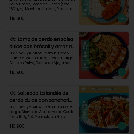
Pollo, Limón, Lomo de Cerdo (foto 
160g/p), Mantequilla, Miel, Pimienta 
Roja, Zanahoria, Zucchini Verde, 
$16.900
Receta Impresa.

Carbohidratos 80g | Grasas 35g | 
Proteinas 34g
Kit: Lomo de cerdo en salsa
dulce con brócoli y arroz al
chile-91
El kit incluye: Arroz Jazmín, Brócoli, 
Caldo concentrado, Cebolla Larga, 
Chile en Polvo, Diente de Ajo, Limón, 
Lomo de Cerdo (foto 160g/p), 
$16.900
Mantequilla, Mermelada Roja, 
Receta Impresa.

Carbohidratos 67g	| Grasas 31g | 
Proteínas 31g
Kit: Salteado tailandés de
cerdo dulce con zanahorias
y arroz-141
El kit incluye: Arroz Jazmín, Cebolla 
Larga, Diente de Ajo, Lomo de Cerdo 
(foto 160g/p), Mermelada Roja, 
Salsa de Soya, Smoky Cinnamon 
$16.900
Paprika, Zanahoria, Receta Impresa.
