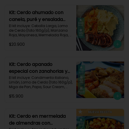
700 kcal | Carbohidratos 101g | 
Grasas 13g | Proteínas 33g
Kit: Cerdo ahumado con
canela, puré y ensalada
dulce-2
El kit incluye: Cebolla Larga, Lomo 
de Cerdo (foto 160g/p), Manzana 
Roja, Mayonesa, Mermelada Roja, 
Papa Pastusa, Condimento Smoky 
$20.900
Cinnamon Paprika, Sour Cream, 
Vinagre de Vino Blanco, Zanahoria 
y Receta Impresa.

Carbohidratos 59g | Grasas 19g | 
Kit: Cerdo apanado
Proteínas 36g
especial con zanahorias y
papas al horno-58
El kit incluye: Condimento italiano, 
Limón, Lomo de Cerdo (foto 160g/p), 
Miga de Pan, Papa, Sour Cream, 
Zanahoria, Receta impresa.

$15.900
Carbohidratos 64g | Proteínas 37g | 
Grasas 37g
Kit: Cerdo en mermelada
de almendras con