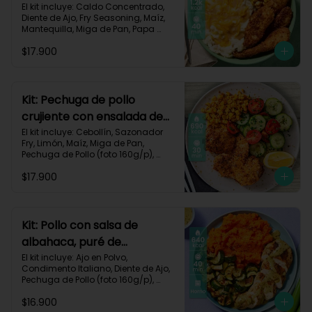
queso monterey-140
El kit incluye: Caldo Concentrado, 
Diente de Ajo, Fry Seasoning, Maíz, 
Mantequilla, Miga de Pan, Papa 
Pastusa, Pechuga de Pollo (foto 
$17.900
160g/p), Queso Monterey Jack, Sour 
Cream, Receta Impresa.

1200 Kcal | Carbohidratos 76g | 
Grasas 62g | Proteínas 49g
Kit: Pechuga de pollo
crujiente con ensalada de
pepino y maíz-8
El kit incluye: Cebollín, Sazonador 
Fry, Limón, Maíz, Miga de Pan, 
Pechuga de Pollo (foto 160g/p), 
Pepino Cohombro, Tomates Tipo 
$17.900
Cherry y Receta Impresa.

690 Kcal | Carbohidratos 49g | 
Grasas 21g | Proteínas 33g
Kit: Pollo con salsa de
albahaca, puré de
zanahorias y zucchini-85
El kit incluye: Ajo en Polvo, 
Condimento Italiano, Diente de Ajo, 
Pechuga de Pollo (foto 160g/p), 
Queso Crema, Sour Cream, 
$16.900
Zanahoria, Zucchini Verde, Receta 