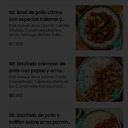
Carbohidratos 77g | Grasas 13g | 
Proteínas 37g | 580 kcal
Kit: Bowl de pollo cítrico
con especias italianas y
vegetales asados-135
El kit incluye: Arroz Jazmín, Cebolla 
Chalota, Condimento Italiano, 
Limón, Pechuga de Pollo (foto 
160g/p), Salsa Teriyaki, Tomate Tipo 
$17.900
Cherry, Zucchini, Receta Impresa.

770 kcal	Carbohidratos 75g | 
Grasas 22g | Proteínas 37g
Kit: Estofado cremoso de
pollo con papas y arroz
jazmín-127
El kit incluye: Arroz Jazmín, Caldo 
Concentrado, Cebolleta, Diente de 
Ajo, Condimento Italiano, Papa, 
Paprika, Pechuga de Pollo (foto 
$15.900
160g/p), Queso Crema, Receta 
Impresa.

740 kcal | Carbohidratos 106g | 
Grasas 14g | Proteínas 41g
Kit: Estofado de pollo y
coliflor sobre arroz jazmín-