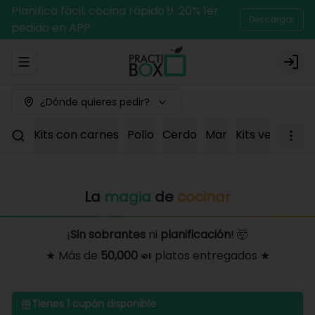
Planifica fácil, cocina rápido🤘 20% 1er
Descargar
pedido en APP
Abrir menu de navegación
Logi
¿Dónde quieres pedir?
Kits con carnes
Pollo
Cerdo
Mar
Kits vegetaria
La
magia
de
cocinar
¡
Sin sobrantes
ni
planificación
! 🤯
★ Más de
50,000
🍛 platos entregados ★
Tienes
1
cupón disponible