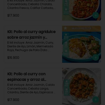
106
El kit incluye: Arroz Jazmín, Caldo 
Concentrado, Cebolla Chalota, 
Cilantro Fresco, Coliflor Cortado, 
Especias Mexicanas, Pechuga de 
$17.900
Pollo (foto 160g/p), Pimentón Verde, 
Salsa de Tomates Triturados, 
Receta Impresa.

Carbohidratos 79g | Grasas 21g | 
Kit: Pollo al curry agridulce
Proteínas 42g
sobre arroz jazmín y
zucchini horneado-148
El kit incluye: Arroz Jazmín, Curry, 
Diente de Ajo, Limón, Mermelada 
Roja, Pechuga de Pollo (foto 
160g/p), Sour Cream, Zucchini 
$16.900
Verde, Receta Impresa.

650 kcal	| Carbohidratos 60g | 
Grasas 25g | Proteínas 37g
Kit: Pollo al curry con
espinacas y arroz al
cilantro-93
El kit incluye: Arroz Jazmín, Caldo 
Concentrado, Cebolla Larga, 
Cilantro, Diente de Ajo, Espinaca 
Baby, Curry, Pasta de Tomate, 
$17.900
Pechuga (foto 160g/p), Tomates 
Triturados, Receta Impresa.
