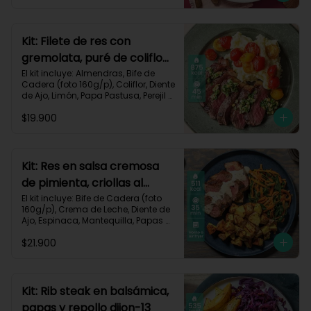
Zanahoria, Receta Impresa.

Carbohidratos 51g | Graasa 43g	| 
Proteínas 29g
Kit: Filete de res con
gremolata, puré de coliflor
y cherrys-71
El kit incluye: Almendras, Bife de 
Cadera (foto 160g/p), Coliflor, Diente 
de Ajo, Limón, Papa Pastusa, Perejil 
Fresco, Sour Cream, Tomate Tipo 
$19.900
Cherry, Receta Impresa.

Carbohidratos 49g | Grasas 58g | 
Proteínas 47g
Kit: Res en salsa cremosa
de pimienta, criollas al
romero y verduras-105
El kit incluye: Bife de Cadera (foto 
160g/p), Crema de Leche, Diente de 
Ajo, Espinaca, Mantequilla, Papas 
Criollas, Pimienta Negra, Romero 
$21.900
Fresco, Zanahoria, Receta Impresa.

511 kcal | Carbohidratos 37g | 
Grasas 22g | Proteínas 39g
Kit: Rib steak en balsámica,
papas y repollo dijon-13