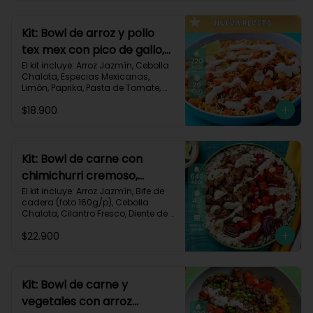
820 kcal | Carbohidratos 72g | 
Grasas 46g | Proteínas 30g
Kit: Bowl de arroz y pollo
tex mex con pico de gallo,
queso y sour cream-147
El kit incluye: Arroz Jazmín, Cebolla 
Chalota, Especias Mexicanas, 
Limón, Paprika, Pasta de Tomate, 
Pechuga de Pollo, Queso Mozzarella, 
$18.900
Sour Cream, Tomate, Receta 
Impresa.

720 kcal	| Carbohidratos 73g | 
Grasas 25g | Proteínas 41g
Kit: Bowl de carne con
chimichurri cremoso,
pimentón y tomate-115
El kit incluye: Arroz Jazmín, Bife de 
cadera (foto 160g/p), Cebolla 
Chalota, Cilantro Fresco, Diente de 
Ajo, Limón, Mezcla de Especias del 
$22.900
Suroeste, Pimentón Rojo, Sour 
Cream, Tomate, Receta Impresa.

Carbohidratos 87g | Grasas 21g | 
Proteínas 44g
Kit: Bowl de carne y
vegetales con arroz