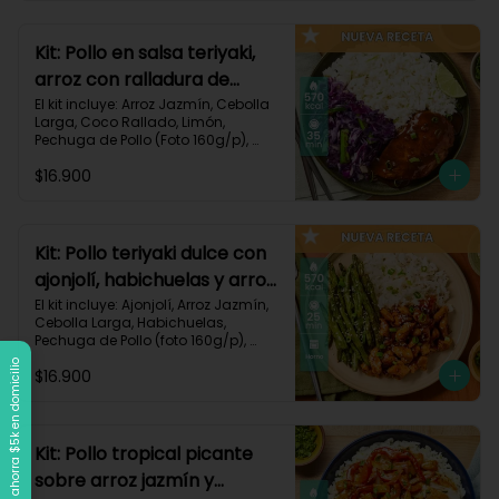
Carbohidratos 90g | Grasas 21g | 
Protaínas 40g
Kit: Pollo en salsa teriyaki,
arroz con ralladura de
coco y repollo salteado-
El kit incluye: Arroz Jazmín, Cebolla 
Larga, Coco Rallado, Limón, 
143
Pechuga de Pollo (Foto 160g/p), 
Repollo Morado, Salsa Teriyaki, 
$16.900
Receta Impresa

570 kcal | Carbohidratos 56g | 
Grasas 20g | Proteínas 37g
Kit: Pollo teriyaki dulce con
ajonjolí, habichuelas y arroz
jazmín-149
El kit incluye: Ajonjolí, Arroz Jazmín, 
Cebolla Larga, Habichuelas, 
Pechuga de Pollo (foto 160g/p), 
Salsa Teriyaki, Smoky Cinnamon 
Llega a $120k, ahorra $5k en domicilio
$16.900
Paprika, Receta Impresa.

570 kcal | Carbohidratos 68g | 
Grasas 15g | Proteínas 38g | 
Preparación 25 min
Kit: Pollo tropical picante
sobre arroz jazmín y