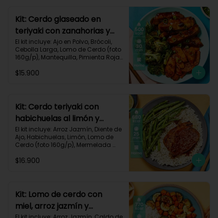
640 kcal | Carbohidratos 68g | 
Grasas 22g | Proteínas 40g
Kit: Cerdo glaseado en
teriyaki con zanahorias y
brócoli asados-125
El kit incluye: Ajo en Polvo, Brócoli, 
Cebolla Larga, Lomo de Cerdo (foto 
160g/p), Mantequilla, Pimienta Roja, 
Salsa Teriyaki, Zanahoria, Receta 
$15.900
Impresa.

Carbohidratos 38g | Grasas 26g | 
Proteínas 32g
Kit: Cerdo teriyaki con
habichuelas al limón y
arroz al ajillo-3
El kit incluye: Arroz Jazmín, Diente de 
Ajo, Habichuelas, Limón, Lomo de 
Cerdo (foto 160g/p), Mermelada 
Roja, Salsa Teriyaki, Receta 
$16.900
Impresa.

Carbohidratos 66g | Grasas 31g | 
Proteínas 37g
Kit: Lomo de cerdo con
miel, arroz jazmín y
verduras al limón-76
El kit incluye: Arroz Jazmín, Caldo de 