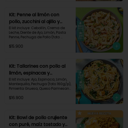
Carbohidratos 72g | Grasas 41g | 
Proteínas 49g
Kit: Penne al limón con
pollo, zucchini al ajillo y
cebollín-111
El kit incluye: Cebollín, Crema de 
Leche, Diente de Ajo, Limón, Pasta 
Penne, Pechuga de Pollo (foto 
160g/p), Queso Parmesano, 
$15.900
Zucchini Verde, Receta Impresa.

Carbohidratos 80g | Grasas 44g | 
Proteínas 47g
Kit: Tallarines con pollo al
limón, espinacas y
parmesano-68
El kit incluye: Ajo, Espinaca, Limón, 
Mantequilla, Pechuga (foto 160g/p), 
Pimienta Gruesa, Queso Parmesano, 
Tallarines, Receta Impresa.

$16.900
Carbohidratos 75g | Grasas 26g | 
Proteínas 50g
Kit: Bowl de pollo crujiente
con puré, maíz tostado y