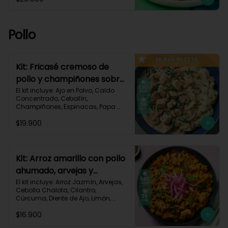
Pastusa, Queso Mozzarella Rallado, 
Salsa de Tomate, Vinagre 
Balsámico, Receta Impresa.

Pollo
1080 kcal | Carbohidratos 87g | 
Grasas 65g | Proteínas 37g
Kit: Fricasé cremoso de
pollo y champiñones sobre
puré de papa y espinacas-
El kit incluye: Ajo en Polvo, Caldo 
Concentrado, Cebollín, 
152
Champiñones, Espinacas, Papa 
Pastusa, 

$19.900
Pechuga de Pollo (foto 160g/p), 
Queso Crema, Sour Cream, Tomillo 
Seco, Receta Impresa.

650 kcal	| Carbohidratos 52g | 
Kit: Arroz amarillo con pollo
Grasas 32g | Proteínas 41g
ahumado, arvejas y
cilantro-131
El kit incluye: Arroz Jazmín, Arvejas, 
Cebolla Chalota, Cilantro, 
Cúrcuma, Diente de Ajo, Limón, 
Paprika, Pechuga de Pollo (foto 
$16.900
160g/p), Tomate, Receta Impresa.
