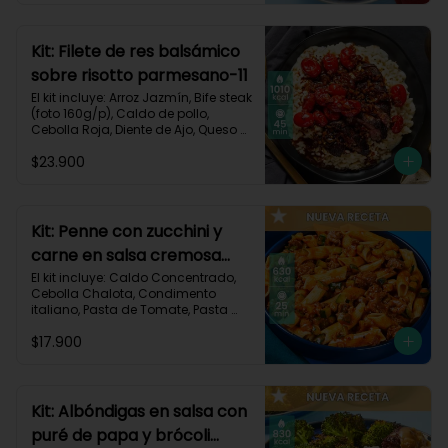
Carbohidratos 91g | Grasas 23g | 
Proteínas 38g
Kit: Filete de res balsámico
sobre risotto parmesano-11
El kit incluye: Arroz Jazmín, Bife steak 
(foto 160g/p), Caldo de pollo, 
Cebolla Roja, Diente de Ajo, Queso 
Parmesano, Sour Cream, Tomate 
$23.900
Tipo Cherry, Vinagre Balsámico y 
Receta impresa.
Kit: Penne con zucchini y
carne en salsa cremosa
italiana-146
El kit incluye: Caldo Concentrado, 
Cebolla Chalota, Condimento 
italiano, Pasta de Tomate, Pasta 
Penne, Queso Crema, Res Molida, 
$17.900
Zucchini Verde, Receta Impresa.

630 kcal	| Carbohidratos 81g | 
Grasas 15g | Proteínas 35g
Kit: Albóndigas en salsa con
puré de papa y brócoli