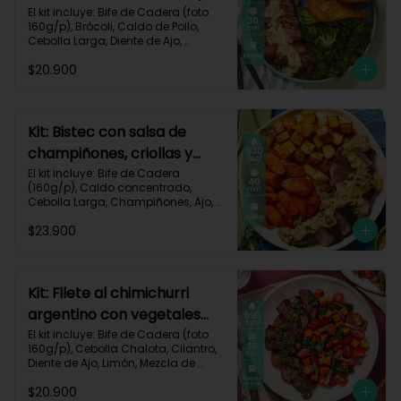
pan de ajo-67
El kit incluye: Bife de Cadera (foto 
160g/p), Brócoli, Caldo de Pollo, 
Cebolla Larga, Diente de Ajo, 
Mantequilla, Mostaza Dijon, Pan 
$20.900
Hamburguesa, Sour Cream, Receta 
Impresa.

Carbohidratos 37g | Grasas 39g | 
Proteínas 36g
Kit: Bistec con salsa de
champiñones, criollas y
zanahorias asadas-87
El kit incluye: Bife de Cadera 
(160g/p), Caldo concentrado, 
Cebolla Larga, Champiñones, Ajo, 
Mantequilla, Papa Criolla, Sour 
$23.900
Cream, Zanahoria, Receta Impresa.

Carbohidratos 48g	| Grasas 35g | 
Proteínas 33g
Kit: Filete al chimichurri
argentino con vegetales
horneados-110
El kit incluye: Bife de Cadera (foto 
160g/p), Cebolla Chalota, Cilantro, 
Diente de Ajo, Limón, Mezcla de 
Especias del Suroeste, Pimentón 
$20.900
Verde, Tomate Tipo Cherry, 