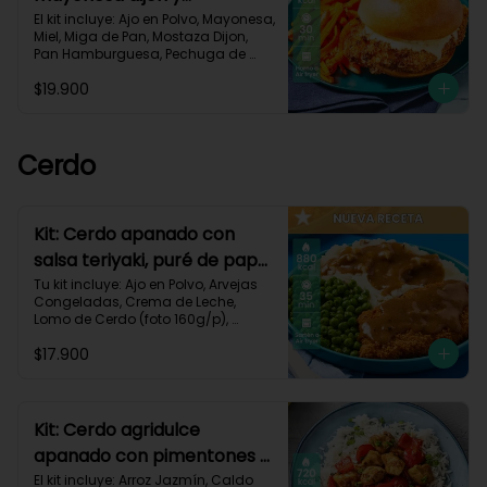
zanahorias asadas-79
El kit incluye: Ajo en Polvo, Mayonesa, 
Miel, Miga de Pan, Mostaza Dijon, 
Pan Hamburguesa, Pechuga de 
Pollo (foto 160g/p), Sour Cream, 
$19.900
Zanahoria.Receta Impresa.

930 kcal | Carbohidratos 80g | 
Grasas 50g | Proteínas 38g
Cerdo
Kit: Cerdo apanado con
salsa teriyaki, puré de papa
al ajillo y arvejas-150
Tu kit incluye: Ajo en Polvo, Arvejas 
Congeladas, Crema de Leche, 
Lomo de Cerdo (foto 160g/p), 
Mantequilla, Miga de Pan, Papa 
$17.900
Pastusa, Salsa teriyaki, Receta 
Impresa.

880 kcal | Carbohidratos 75g	| 
Grasas 45g | Proteínas 40g
Kit: Cerdo agridulce
apanado con pimentones y
arroz jazmín-116
El kit incluye: Arroz Jazmín, Caldo 