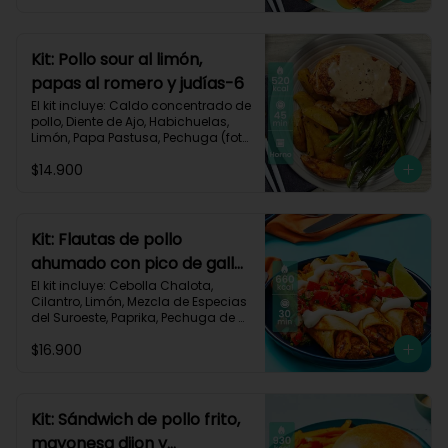
Carbohidratos 63g | Grasas 23g | 
Proteínas 32g
Kit: Pollo sour al limón,
papas al romero y judías-6
El kit incluye: Caldo concentrado de 
pollo, Diente de Ajo, Habichuelas, 
Limón, Papa Pastusa, Pechuga (foto 
160g/p), Pimienta negra especial, 
$14.900
Romero, Sour Cream y Receta 
Impresa.

Carbohidratos 42g | Grasas 23g | 
Proteínas 41g
Kit: Flautas de pollo
ahumado con pico de gallo
y sour cream-134
El kit incluye: Cebolla Chalota, 
Cilantro, Limón, Mezcla de Especias 
del Suroeste, Paprika, Pechuga de 
Pollo (foto 160g/p), Sour Cream, 
$16.900
Tomate, Tortillas de Harina, Receta 
Impresa.

660 kcal | Carbohidratos 56g | 
Grasas 30g | Proteínas 40g
Kit: Sándwich de pollo frito,
mayonesa dijon y