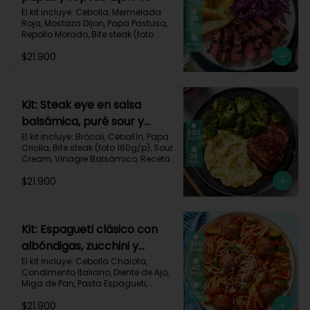
El kit incluye: Cebolla, Mermelada 
Roja, Mostaza Dijon, Papa Pastusa, 
Repollo Morado, Bife steak (foto 
160g/p), Romero, Vinagre 
$21.900
Balsámico, Vinagre de Vino Blanco, 
Receta Impresa.

755kcal | Carbohidratos 49g | 
Grasas 47g | Proteínas 36g
Kit: Steak eye en salsa
balsámica, puré sour y
brócoli-15
El kit incluye: Brócoli, Cebollín, Papa 
Criolla, Bife steak (foto 160g/p), Sour 
Cream, Vinagre Balsámico, Receta 
Impresa.

$21.900
Carbohidratos 70g | Grasas 49g | 
Proteínas 44g
Kit: Espagueti clásico con
albóndigas, zucchini y
parmesano-92
El kit incluye: Cebolla Chalota, 
Condimento Italiano, Diente de Ajo, 
Miga de Pan, Pasta Espagueti, 
Queso Parmesano Rallado, Res 
$21.900
Molida (150g/p), Salsa de Tomates 