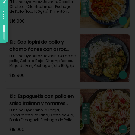
vegetales-109
El kit incluye: Arroz Jazmín, Cebolla 
Chalota, Cilantro, Limón, Pechuga 
de Pollo (foto 160g/p), Pimentón 
Rojo, Pimienta Roja, Piña, Salsa 
$16.900
Teriyaki, Receta Impresa.

Carbohidratos 72g	| Grasas 25g | 
Proteínas 34g
Kit: Scallopini de pollo y
champiñones con arroz
jazmín-5
El kit incluye: Arroz Jazmin, Caldo de 
pollo, Cebolla Roja, Champiñones, 
Miga de Pan, Pechuga (foto 160g/p), 
Perejil, Sour Cream, Zucchini y 
$19.900
Receta impresa.

Carbohidratos 71g | Grasas 25g | 
Proteínas 51g
Kit: Espaguetis con pollo en
salsa italiana y tomates
uvalina-129
El kit incluye: Cebolla Larga, 
Condimento Italiano, Diente de Ajo, 
Pasta Espagueti, Pechuga de Pollo 
(foto 160g/p), Queso Crema, Queso 
$15.900
Parmesano, Tomate Tipo Cherry, 
Receta Impresa.
