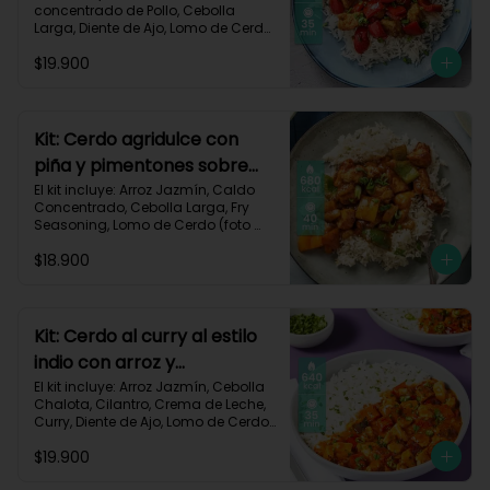
concentrado de Pollo, Cebolla 
Larga, Diente de Ajo, Lomo de Cerdo 
(foto 160g/p), Miga de Pan, 
$19.900
Pimentón Rojo, Salsa de Soya, 
Vinagre de Vino Blanco, Receta 
Impresa.

Carbohidratos 87g | Grasas 21g | 
Kit: Cerdo agridulce con
Proteínas 44g
piña y pimentones sobre
arroz jazmín-101
El kit incluye: Arroz Jazmín, Caldo 
Concentrado, Cebolla Larga, Fry 
Seasoning, Lomo de Cerdo (foto 
160g/p), Miga de Pan, Pimentón, 
$18.900
Piña, Salsa de Soya, Vinagre de 
Manzana, Receta Impresa.

Carbohidratos 93g | Grasas 20g | 
Proteínas 41g
Kit: Cerdo al curry al estilo
indio con arroz y
pimentón-73
El kit incluye: Arroz Jazmín, Cebolla 
Chalota, Cilantro, Crema de Leche, 
Curry, Diente de Ajo, Lomo de Cerdo 
(foto 160g/p), Paprika, Pimentón 
$19.900
Rojo, Sour Cream, Receta Impresa.
