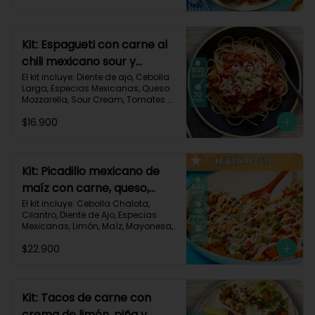
Triturados, Zucchini Verde, Receta 
Impresa.

Carbohidratos 90g | Grasas 49g | 
Kit: Espagueti con carne al
Proteínas 45g
chili mexicano sour y
queso-35
El kit incluye: Diente de ajo, Cebolla 
Larga, Especias Mexicanas, Queso 
Mozzarella, Sour Cream, Tomates 
Triturados, Espagueti, Carne de Res 
$16.900
Molida (150g/p), Receta Impresa.

930 kcal | Carbohidratos 107g | 
Grasas 33g | Proteínas 45g
Kit: Picadillo mexicano de
maíz con carne, queso,
criollas y crema de limón-
El kit incluye: Cebolla Chalota, 
Cilantro, Diente de Ajo, Especias 
139
Mexicanas, Limón, Maíz, Mayonesa, 
Papa Criolla, Pimentón, Queso 
$22.900
Mozzarella Rallado, Carne de Res 
Molida (150g/p), Receta Impresa.

940 Kcal | Carbohidratos 75g | 
Grasas 30g | Proteínas 40g
Kit: Tacos de carne con
crema de limón, piña y