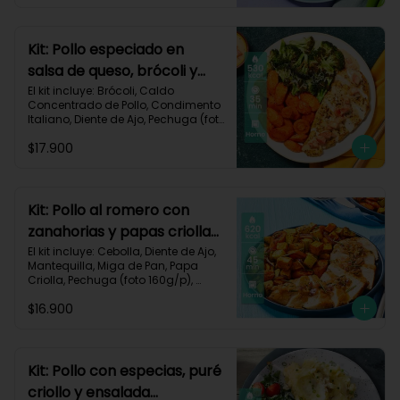
Impresa.

Carbohidratos 30g	| Grasas 40g | 
Proteínas 35g
Kit: Pollo especiado en
salsa de queso, brócoli y
zanahorias asadas-77
El kit incluye: Brócoli, Caldo 
Concentrado de Pollo, Condimento 
Italiano, Diente de Ajo, Pechuga (foto 
160g/p), Queso Crema, Queso 
$17.900
Monterey Jack, Tomate, Zanahoria, 
Receta Impresa.

Carbohidratos 26g | Grasas 30g | 
Proteínas 39g
Kit: Pollo al romero con
zanahorias y papas criollas
asadas-59
El kit incluye: Cebolla, Diente de Ajo, 
Mantequilla, Miga de Pan, Papa 
Criolla, Pechuga (foto 160g/p), 
Romero, Zanahoria, Receta 
$16.900
Impresa.

Carbohidratos 64g | Proteínas 35g | 
Grasas 24g
Kit: Pollo con especias, puré
criollo y ensalada