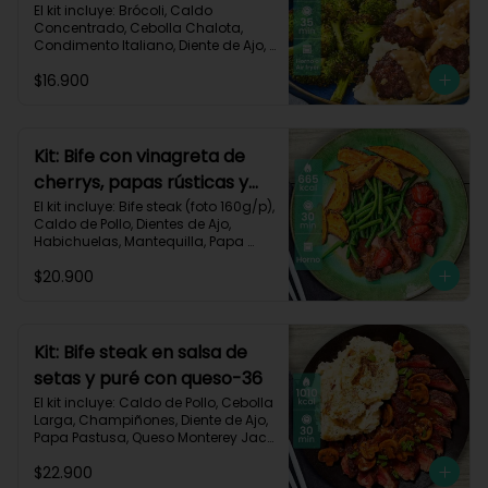
asado-137
El kit incluye: Brócoli, Caldo 
Concentrado, Cebolla Chalota, 
Condimento Italiano, Diente de Ajo, 
Miga de Pan, Papa Pastusa, Res 
$16.900
Molida (150g/p), Salsa de Soya, 
Receta Impresa
Kit: Bife con vinagreta de
cherrys, papas rústicas y
habichuelas-61
El kit incluye: Bife steak (foto 160g/p), 
Caldo de Pollo, Dientes de Ajo, 
Habichuelas, Mantequilla, Papa 
Pastusa, Romero, Tomate Tipo 
$20.900
Cherry, Vinagre Balsámico, Receta 
Impresa.

Carbohidratos 47g | Proteínas 28g | 
Grasas 40g
Kit: Bife steak en salsa de
setas y puré con queso-36
El kit incluye: Caldo de Pollo, Cebolla 
Larga, Champiñones, Diente de Ajo, 
Papa Pastusa, Queso Monterey Jack, 
Beaf steak (foto 160g/p), Sour 
$22.900
Cream y Receta impresa.
