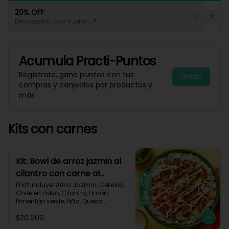
20% OFF
Descuentos que Vuelan 🪁
Acumula
Practi-Puntos
Regístrate, gana puntos con tus
Únete
compras y canjealos por productos y
más
Kits con carnes
Kit: Bowl de arroz jazmin al
cilantro con carne al
pastor y pico de gallo-84
El kit incluye: Arroz Jazmín, Cebolla, 
Chile en Polvo, Cilantro, Limón, 
Pimentón verde, Piña, Queso 
Mozzarella Rallado, Res Molida 
$20.900
(150g/p), Sour Cream, Tomate, 
Receta Impresa.
