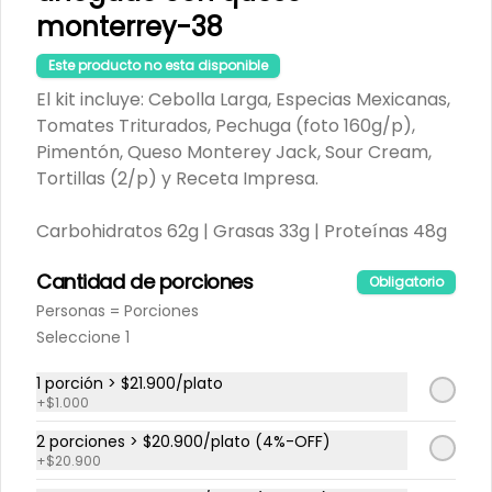
Queso Crema, Queso Parmesano, 
monterrey-38
Salmón (120g/p - peso congelado), 
$25.900
Receta Impresa

Este producto no esta disponible
Carbohidratos 91g	| Grasas 64g | 
El kit incluye: Cebolla Larga, Especias Mexicanas,
Proteínas 53g
Tomates Triturados, Pechuga (foto 160g/p),
Kit: Espagueti cremoso con
Pimentón, Queso Monterey Jack, Sour Cream,
camarones al limón, maíz y
Tortillas (2/p) y Receta Impresa.
zucchini-151
El kit incluye: Camarones (130g/p - 
peso congelado), Cebolla Chalota, 
Crema de Leche, Diente de Ajo, 
Carbohidratos 62g | Grasas 33g | Proteínas 48g
Limón, Maíz, Pasta Espagueti, Perejil 
$20.900
Fresco, Queso Parmesano, Zucchini 
Verde, Receta Impresa.

Cantidad de porciones
Obligatorio
680 kcal	| Carbohidratos 84g | 
Personas = Porciones
Grasas 21g | Proteínas 35g
Kit: Arroz jazmín con
Seleccione 1
camarones, crema agria y
cilantro-69
El kit incluye: Arroz Jazmín, Caldo de 
1 porción > $21.900/plato
Pollo, Camarones (130g/p - peso 
+
$1.000
congelado), Cebolla Chalota, 
Cilantro, Diente de Ajo, Limón, Pasta 
2 porciones > $20.900/plato (4%-OFF)
$19.900
de Tomate, Pimentón Verde, Smoky 
+
$20.900
Cinnamon Paprika, Sour Cream, 
Receta impresa.
