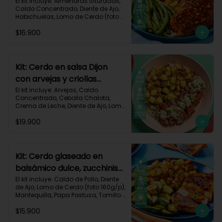
habichuelas y criollas al
El kit incluye: Almendras trituradas, 
Caldo Concentrado, Diente de Ajo, 
horno-144
Habichuelas, Lomo de Cerdo (foto 
160g/p), Mermelada Roja, Papa 
$16.900
Criolla, Receta Impresa.

550 kcal	| Carbohidratos 48g	| 
Grasas 26g	| Proteínas 30g
Kit: Cerdo en salsa Dijon
con arvejas y criollas
asadas-95
El kit incluye: Arvejas, Caldo 
Concentrado, Cebolla Chalota, 
Crema de Leche, Diente de Ajo, Lomo 
de Cerdo (foto 160g/p), Mantequilla, 
$19.900
Mostaza Dijon, Papa Criolla, 
Especias Smoky Cinnamon Paprika, 
Receta Impresa.

Carbohidratos 58g | Grasas 38g | 
Kit: Cerdo glaseado en
Proteínas 44g
balsámico dulce, zucchinis
y papas al tomillo-57
El kit incluye: Caldo de Pollo, Diente 
de Ajo, Lomo de Cerdo (foto 160g/p), 
Mantequilla, Papa Pastusa, Tomillo 
Seco, Vinagre Balsámico, Zucchini 
$15.900
Verde, Receta Impresa.
