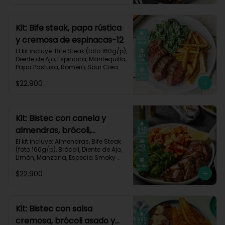
Carbohidratos 35g | Grasas 67g | 
Proteinas 62g
Kit: Bife steak, papa rústica
y cremosa de espinacas-12
El kit incluye: Bife Steak (foto 160g/p), 
Diente de Ajo, Espinaca, Mantequilla, 
Papa Pastusa, Romero, Sour Cream 
y Receta Impresa.

$22.900
Carbohidratos 40g | Grasas 23g | 
Proteínas 43g
Kit: Bistec con canela y
almendras, brócoli,
zanahorias asadas y
El kit incluye: Almendras, Bife Steak 
(foto 160g/p), Brócoli, Diente de Ajo, 
manzana-60
Limón, Manzana, Especia Smoky 
Cinnamon Paprika, Zanahoria, 
$22.900
Receta Impresa.

Carbohidratos 46g | Proteínas 35g | 
Grasas 26g
Kit: Bistec con salsa
cremosa, brócoli asado y