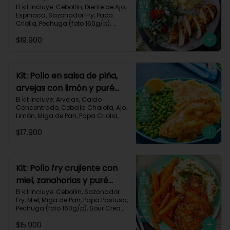
monterey-9
El kit incluye: Cebollín, Diente de Ajo, 
Espinaca, Sazonador Fry, Papa 
Criolla, Pechuga (foto 160g/p), 
Queso Crema, Queso Monterey Jack, 
$19.900
Sour Cream, Tomate Tipo Cherry y 
Receta impresa.

Carbohidratos 53g | Grasas 19g | 
Proteínas 57g

Kit: Pollo en salsa de piña,
arvejas con limón y puré
*Acumulas Practi-Puntos
rústico-54
El kit incluye: Arvejas, Caldo 
Concentrado, Cebolla Chalota, Ajo, 
Limón, Miga de Pan, Papa Criolla, 
Pechuga (foto 160g/p), Piña, Receta 
$17.900
Impresa.

640 kcal | Carbohidratos 62g | 
Grasas 28g | Proteínas 39g
Kit: Pollo fry crujiente con
miel, zanahorias y puré
sour-40
El kit incluye: Cebollin, Sazonador 
Fry, Miel, Miga de Pan, Papa Pastusa, 
Pechuga (foto 160g/p), Sour Cream, 
Zanahoria y Receta Impresa.

$15.900