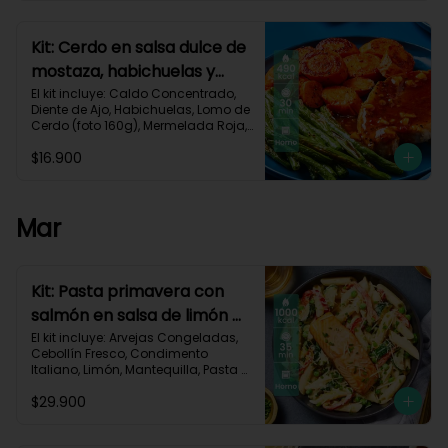
Carbohidratos 40g | Grasas 25g | 
Proteínas 34g
Kit: Cerdo en salsa dulce de
mostaza, habichuelas y
zanahorias asadas-133
El kit incluye: Caldo Concentrado, 
Diente de Ajo, Habichuelas, Lomo de 
Cerdo (foto 160g), Mermelada Roja, 
Mostaza Dijon, Zanahoria, Receta 
$16.900
Impresa.

490 kcal	| Carbohidratos 35g	| 
Grasas 27g | Proteínas 29g
Mar
Kit: Pasta primavera con
salmón en salsa de limón y
vegetales asados-123
El kit incluye: Arvejas Congeladas, 
Cebollín Fresco, Condimento 
Italiano, Limón, Mantequilla, Pasta 
Penne, Pimentón, Queso Crema, 
$29.900
Queso Parmesano, Salmón (120g/p 
- peso congelado), Zucchini, 
Receta Impresa.
