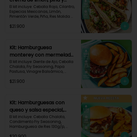
especias-17
El kit incluye: Cebolla Roja, Cilantro, 
Especias Mexicanas, Limón, 
Pimentón Verde, Piña, Res Molida 
(150g/p), Sour Cream, Tomate, 
$21.900
Tortillas de Harina (3/p) y Receta 
Impresa.

Carbohidratos 67g | Grasas 36g | 
Proteínas 31g
Kit: Hamburguesa
monterey con mermelada
de chalota y mayonesa de
El kit incluye: Diente de Ajo, Cebolla 
Chalota, Fry Seasoning, Papa 
ajo-66
Pastusa, Vinagre Balsámico, 
Mayonesa, Hamburguesa de Res 
$21.900
(125g/p), Pan Hamburguesa, Salsa 
de Tomate, Queso Monterey Jack 
Rallado, Receta Impresa.

Carbohidratos 88g | Grasas 53g | 
Kit: Hamburguesas con
Proteínas 42g
queso y salsa especial,
papas y cebolla
El kit incluye: Cebolla Chalota, 
Condimento Fry Seasoning, 
caramelizada-142
Hamburguesa de Res 130g/p, 
Mayonesa, Mostaza Dijon, Pan 
$20.900
Hamburguesa brioche, Papa 