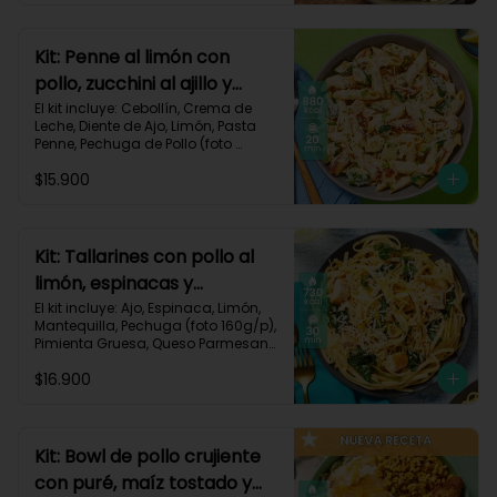
Carbohidratos 72g | Grasas 41g | 
Proteínas 49g
Kit: Penne al limón con
pollo, zucchini al ajillo y
cebollín-111
El kit incluye: Cebollín, Crema de 
Leche, Diente de Ajo, Limón, Pasta 
Penne, Pechuga de Pollo (foto 
160g/p), Queso Parmesano, 
$15.900
Zucchini Verde, Receta Impresa.

Carbohidratos 80g | Grasas 44g | 
Proteínas 47g
Kit: Tallarines con pollo al
limón, espinacas y
parmesano-68
El kit incluye: Ajo, Espinaca, Limón, 
Mantequilla, Pechuga (foto 160g/p), 
Pimienta Gruesa, Queso Parmesano, 
Tallarines, Receta Impresa.

$16.900
Carbohidratos 75g | Grasas 26g | 
Proteínas 50g
Kit: Bowl de pollo crujiente
con puré, maíz tostado y