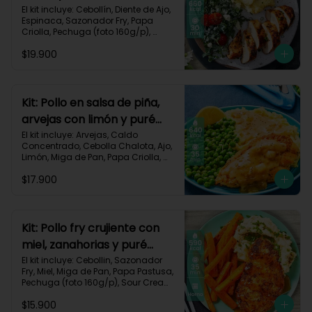
monterey-9
El kit incluye: Cebollín, Diente de Ajo, 
Espinaca, Sazonador Fry, Papa 
Criolla, Pechuga (foto 160g/p), 
Queso Crema, Queso Monterey Jack, 
$19.900
Sour Cream, Tomate Tipo Cherry y 
Receta impresa.

Carbohidratos 53g | Grasas 19g | 
Proteínas 57g

Kit: Pollo en salsa de piña,
arvejas con limón y puré
*Acumulas Practi-Puntos
rústico-54
El kit incluye: Arvejas, Caldo 
Concentrado, Cebolla Chalota, Ajo, 
Limón, Miga de Pan, Papa Criolla, 
Pechuga (foto 160g/p), Piña, Receta 
$17.900
Impresa.

640 kcal | Carbohidratos 62g | 
Grasas 28g | Proteínas 39g
Kit: Pollo fry crujiente con
miel, zanahorias y puré
sour-40
El kit incluye: Cebollin, Sazonador 
Fry, Miel, Miga de Pan, Papa Pastusa, 
Pechuga (foto 160g/p), Sour Cream, 
Zanahoria y Receta Impresa.

$15.900