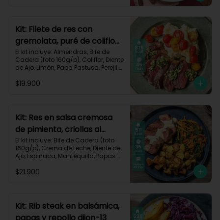
Zanahoria, Receta Impresa.

Carbohidratos 51g | Graasa 43g	| 
Proteínas 29g
Kit: Filete de res con
gremolata, puré de coliflor
y cherrys-71
El kit incluye: Almendras, Bife de 
Cadera (foto 160g/p), Coliflor, Diente 
de Ajo, Limón, Papa Pastusa, Perejil 
Fresco, Sour Cream, Tomate Tipo 
$19.900
Cherry, Receta Impresa.

Carbohidratos 49g | Grasas 58g | 
Proteínas 47g
Kit: Res en salsa cremosa
de pimienta, criollas al
romero y verduras-105
El kit incluye: Bife de Cadera (foto 
160g/p), Crema de Leche, Diente de 
Ajo, Espinaca, Mantequilla, Papas 
Criollas, Pimienta Negra, Romero 
$21.900
Fresco, Zanahoria, Receta Impresa.

511 kcal | Carbohidratos 37g | 
Grasas 22g | Proteínas 39g
Kit: Rib steak en balsámica,
papas y repollo dijon-13