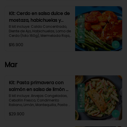
Carbohidratos 40g | Grasas 25g | 
Proteínas 34g
Kit: Cerdo en salsa dulce de
mostaza, habichuelas y
zanahorias asadas-133
El kit incluye: Caldo Concentrado, 
Diente de Ajo, Habichuelas, Lomo de 
Cerdo (foto 160g), Mermelada Roja, 
Mostaza Dijon, Zanahoria, Receta 
$16.900
Impresa.

490 kcal	| Carbohidratos 35g	| 
Grasas 27g | Proteínas 29g
Mar
Kit: Pasta primavera con
salmón en salsa de limón y
vegetales asados-123
El kit incluye: Arvejas Congeladas, 
Cebollín Fresco, Condimento 
Italiano, Limón, Mantequilla, Pasta 
Penne, Pimentón, Queso Crema, 
$29.900
Queso Parmesano, Salmón (120g/p 
- peso congelado), Zucchini, 
Receta Impresa.
