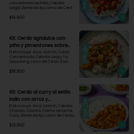
concentrado de Pollo, Cebolla 
Larga, Diente de Ajo, Lomo de Cerdo 
(foto 160g/p), Miga de Pan, 
$19.900
Pimentón Rojo, Salsa de Soya, 
Vinagre de Vino Blanco, Receta 
Impresa.

Carbohidratos 87g | Grasas 21g | 
Kit: Cerdo agridulce con
Proteínas 44g
piña y pimentones sobre
arroz jazmín-101
El kit incluye: Arroz Jazmín, Caldo 
Concentrado, Cebolla Larga, Fry 
Seasoning, Lomo de Cerdo (foto 
160g/p), Miga de Pan, Pimentón, 
$18.900
Piña, Salsa de Soya, Vinagre de 
Manzana, Receta Impresa.

Carbohidratos 93g | Grasas 20g | 
Proteínas 41g
Kit: Cerdo al curry al estilo
indio con arroz y
pimentón-73
El kit incluye: Arroz Jazmín, Cebolla 
Chalota, Cilantro, Crema de Leche, 
Curry, Diente de Ajo, Lomo de Cerdo 
(foto 160g/p), Paprika, Pimentón 
$19.900
Rojo, Sour Cream, Receta Impresa.
