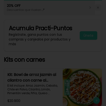
20% OFF
Descuentos que Vuelan 🪁
Acumula
Practi-Puntos
Regístrate, gana puntos con tus
Únete
compras y canjealos por productos y
más
Kits con carnes
Kit: Bowl de arroz jazmin al
cilantro con carne al
pastor y pico de gallo-84
El kit incluye: Arroz Jazmín, Cebolla, 
Chile en Polvo, Cilantro, Limón, 
Pimentón verde, Piña, Queso 
Mozzarella Rallado, Res Molida 
$20.900
(150g/p), Sour Cream, Tomate, 
Receta Impresa.
