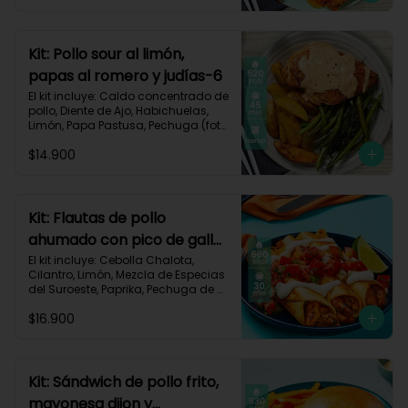
Carbohidratos 63g | Grasas 23g | 
Proteínas 32g
Kit: Pollo sour al limón,
papas al romero y judías-6
El kit incluye: Caldo concentrado de 
pollo, Diente de Ajo, Habichuelas, 
Limón, Papa Pastusa, Pechuga (foto 
160g/p), Pimienta negra especial, 
$14.900
Romero, Sour Cream y Receta 
Impresa.

Carbohidratos 42g | Grasas 23g | 
Proteínas 41g
Kit: Flautas de pollo
ahumado con pico de gallo
y sour cream-134
El kit incluye: Cebolla Chalota, 
Cilantro, Limón, Mezcla de Especias 
del Suroeste, Paprika, Pechuga de 
Pollo (foto 160g/p), Sour Cream, 
$16.900
Tomate, Tortillas de Harina, Receta 
Impresa.

660 kcal | Carbohidratos 56g | 
Grasas 30g | Proteínas 40g
Kit: Sándwich de pollo frito,
mayonesa dijon y