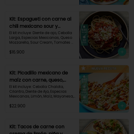
Triturados, Zucchini Verde, Receta 
Impresa.

Carbohidratos 90g | Grasas 49g | 
Kit: Espagueti con carne al
Proteínas 45g
chili mexicano sour y
queso-35
El kit incluye: Diente de ajo, Cebolla 
Larga, Especias Mexicanas, Queso 
Mozzarella, Sour Cream, Tomates 
Triturados, Espagueti, Carne de Res 
$16.900
Molida (150g/p), Receta Impresa.

930 kcal | Carbohidratos 107g | 
Grasas 33g | Proteínas 45g
Kit: Picadillo mexicano de
maíz con carne, queso,
criollas y crema de limón-
El kit incluye: Cebolla Chalota, 
Cilantro, Diente de Ajo, Especias 
139
Mexicanas, Limón, Maíz, Mayonesa, 
Papa Criolla, Pimentón, Queso 
$22.900
Mozzarella Rallado, Carne de Res 
Molida (150g/p), Receta Impresa.

940 Kcal | Carbohidratos 75g | 
Grasas 30g | Proteínas 40g
Kit: Tacos de carne con
crema de limón, piña y