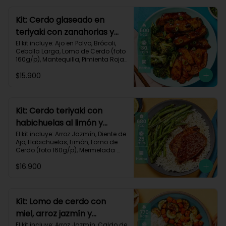
640 kcal | Carbohidratos 68g | 
Grasas 22g | Proteínas 40g
Kit: Cerdo glaseado en
teriyaki con zanahorias y
brócoli asados-125
El kit incluye: Ajo en Polvo, Brócoli, 
Cebolla Larga, Lomo de Cerdo (foto 
160g/p), Mantequilla, Pimienta Roja, 
Salsa Teriyaki, Zanahoria, Receta 
$15.900
Impresa.

Carbohidratos 38g | Grasas 26g | 
Proteínas 32g
Kit: Cerdo teriyaki con
habichuelas al limón y
arroz al ajillo-3
El kit incluye: Arroz Jazmín, Diente de 
Ajo, Habichuelas, Limón, Lomo de 
Cerdo (foto 160g/p), Mermelada 
Roja, Salsa Teriyaki, Receta 
$16.900
Impresa.

Carbohidratos 66g | Grasas 31g | 
Proteínas 37g
Kit: Lomo de cerdo con
miel, arroz jazmín y
verduras al limón-76
El kit incluye: Arroz Jazmín, Caldo de 