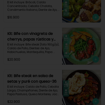
asado-137
El kit incluye: Brócoli, Caldo 
Concentrado, Cebolla Chalota, 
Condimento Italiano, Diente de Ajo, 
Miga de Pan, Papa Pastusa, Res 
$16.900
Molida (150g/p), Salsa de Soya, 
Receta Impresa
Kit: Bife con vinagreta de
cherrys, papas rústicas y
habichuelas-61
El kit incluye: Bife steak (foto 160g/p), 
Caldo de Pollo, Dientes de Ajo, 
Habichuelas, Mantequilla, Papa 
Pastusa, Romero, Tomate Tipo 
$20.900
Cherry, Vinagre Balsámico, Receta 
Impresa.

Carbohidratos 47g | Proteínas 28g | 
Grasas 40g
Kit: Bife steak en salsa de
setas y puré con queso-36
El kit incluye: Caldo de Pollo, Cebolla 
Larga, Champiñones, Diente de Ajo, 
Papa Pastusa, Queso Monterey Jack, 
Beaf steak (foto 160g/p), Sour 
$22.900
Cream y Receta impresa.
