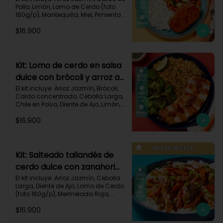
Pollo, Limón, Lomo de Cerdo (foto 
160g/p), Mantequilla, Miel, Pimienta 
Roja, Zanahoria, Zucchini Verde, 
$16.900
Receta Impresa.

Carbohidratos 80g | Grasas 35g | 
Proteinas 34g
Kit: Lomo de cerdo en salsa
dulce con brócoli y arroz al
chile-91
El kit incluye: Arroz Jazmín, Brócoli, 
Caldo concentrado, Cebolla Larga, 
Chile en Polvo, Diente de Ajo, Limón, 
Lomo de Cerdo (foto 160g/p), 
$16.900
Mantequilla, Mermelada Roja, 
Receta Impresa.

Carbohidratos 67g	| Grasas 31g | 
Proteínas 31g
Kit: Salteado tailandés de
cerdo dulce con zanahorias
y arroz-141
El kit incluye: Arroz Jazmín, Cebolla 
Larga, Diente de Ajo, Lomo de Cerdo 
(foto 160g/p), Mermelada Roja, 
Salsa de Soya, Smoky Cinnamon 
$16.900
Paprika, Zanahoria, Receta Impresa.
