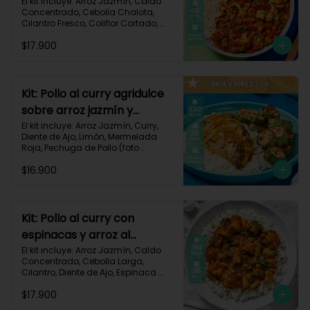
106
El kit incluye: Arroz Jazmín, Caldo 
Concentrado, Cebolla Chalota, 
Cilantro Fresco, Coliflor Cortado, 
Especias Mexicanas, Pechuga de 
$17.900
Pollo (foto 160g/p), Pimentón Verde, 
Salsa de Tomates Triturados, 
Receta Impresa.

Carbohidratos 79g | Grasas 21g | 
Kit: Pollo al curry agridulce
Proteínas 42g
sobre arroz jazmín y
zucchini horneado-148
El kit incluye: Arroz Jazmín, Curry, 
Diente de Ajo, Limón, Mermelada 
Roja, Pechuga de Pollo (foto 
160g/p), Sour Cream, Zucchini 
$16.900
Verde, Receta Impresa.

650 kcal	| Carbohidratos 60g | 
Grasas 25g | Proteínas 37g
Kit: Pollo al curry con
espinacas y arroz al
cilantro-93
El kit incluye: Arroz Jazmín, Caldo 
Concentrado, Cebolla Larga, 
Cilantro, Diente de Ajo, Espinaca 
Baby, Curry, Pasta de Tomate, 
$17.900
Pechuga (foto 160g/p), Tomates 
Triturados, Receta Impresa.
