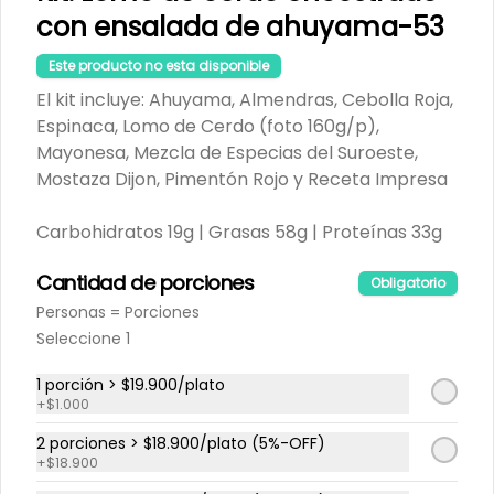
Queso Crema, Queso Parmesano, 
con ensalada de ahuyama-53
Salmón (120g/p - peso congelado), 
$25.900
Receta Impresa

Este producto no esta disponible
Carbohidratos 91g	| Grasas 64g | 
El kit incluye: Ahuyama, Almendras, Cebolla Roja,
Proteínas 53g
Espinaca, Lomo de Cerdo (foto 160g/p),
Kit: Espagueti cremoso con
Mayonesa, Mezcla de Especias del Suroeste,
camarones al limón, maíz y
Mostaza Dijon, Pimentón Rojo y Receta Impresa
zucchini-151
El kit incluye: Camarones (130g/p - 
peso congelado), Cebolla Chalota, 
Crema de Leche, Diente de Ajo, 
Carbohidratos 19g | Grasas 58g | Proteínas 33g
Limón, Maíz, Pasta Espagueti, Perejil 
$20.900
Fresco, Queso Parmesano, Zucchini 
Verde, Receta Impresa.

Cantidad de porciones
Obligatorio
680 kcal	| Carbohidratos 84g | 
Personas = Porciones
Grasas 21g | Proteínas 35g
Kit: Arroz jazmín con
Seleccione 1
camarones, crema agria y
cilantro-69
El kit incluye: Arroz Jazmín, Caldo de 
1 porción > $19.900/plato
Pollo, Camarones (130g/p - peso 
+
$1.000
congelado), Cebolla Chalota, 
Cilantro, Diente de Ajo, Limón, Pasta 
2 porciones > $18.900/plato (5%-OFF)
$19.900
de Tomate, Pimentón Verde, Smoky 
+
$18.900
Cinnamon Paprika, Sour Cream, 
Receta impresa.
