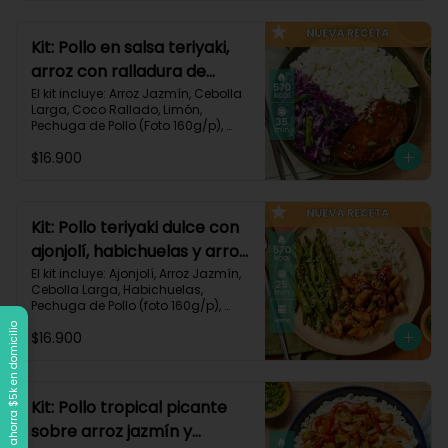
Carbohidratos 90g | Grasas 21g | 
Protaínas 40g
Kit: Pollo en salsa teriyaki,
arroz con ralladura de
coco y repollo salteado-
El kit incluye: Arroz Jazmín, Cebolla 
Larga, Coco Rallado, Limón, 
143
Pechuga de Pollo (Foto 160g/p), 
Repollo Morado, Salsa Teriyaki, 
$16.900
Receta Impresa

570 kcal | Carbohidratos 56g | 
Grasas 20g | Proteínas 37g
Kit: Pollo teriyaki dulce con
ajonjolí, habichuelas y arroz
jazmín-149
El kit incluye: Ajonjolí, Arroz Jazmín, 
Cebolla Larga, Habichuelas, 
Pechuga de Pollo (foto 160g/p), 
Salsa Teriyaki, Smoky Cinnamon 
Llega a $120k, ahorra $5k en domicilio
$16.900
Paprika, Receta Impresa.

570 kcal | Carbohidratos 68g | 
Grasas 15g | Proteínas 38g | 
Preparación 25 min
Kit: Pollo tropical picante
sobre arroz jazmín y