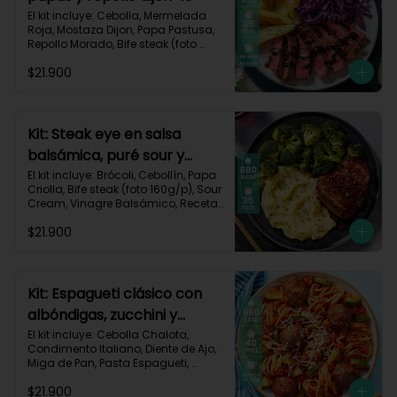
El kit incluye: Cebolla, Mermelada 
Roja, Mostaza Dijon, Papa Pastusa, 
Repollo Morado, Bife steak (foto 
160g/p), Romero, Vinagre 
$21.900
Balsámico, Vinagre de Vino Blanco, 
Receta Impresa.

755kcal | Carbohidratos 49g | 
Grasas 47g | Proteínas 36g
Kit: Steak eye en salsa
balsámica, puré sour y
brócoli-15
El kit incluye: Brócoli, Cebollín, Papa 
Criolla, Bife steak (foto 160g/p), Sour 
Cream, Vinagre Balsámico, Receta 
Impresa.

$21.900
Carbohidratos 70g | Grasas 49g | 
Proteínas 44g
Kit: Espagueti clásico con
albóndigas, zucchini y
parmesano-92
El kit incluye: Cebolla Chalota, 
Condimento Italiano, Diente de Ajo, 
Miga de Pan, Pasta Espagueti, 
Queso Parmesano Rallado, Res 
$21.900
Molida (150g/p), Salsa de Tomates 