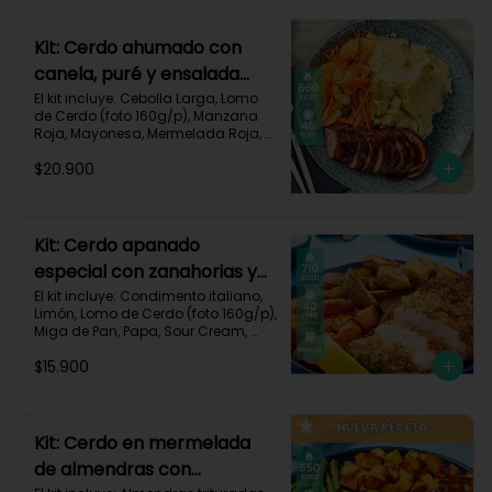
700 kcal | Carbohidratos 101g | 
Grasas 13g | Proteínas 33g
Kit: Cerdo ahumado con
canela, puré y ensalada
dulce-2
El kit incluye: Cebolla Larga, Lomo 
de Cerdo (foto 160g/p), Manzana 
Roja, Mayonesa, Mermelada Roja, 
Papa Pastusa, Condimento Smoky 
$20.900
Cinnamon Paprika, Sour Cream, 
Vinagre de Vino Blanco, Zanahoria 
y Receta Impresa.

Carbohidratos 59g | Grasas 19g | 
Kit: Cerdo apanado
Proteínas 36g
especial con zanahorias y
papas al horno-58
El kit incluye: Condimento italiano, 
Limón, Lomo de Cerdo (foto 160g/p), 
Miga de Pan, Papa, Sour Cream, 
Zanahoria, Receta impresa.

$15.900
Carbohidratos 64g | Proteínas 37g | 
Grasas 37g
Kit: Cerdo en mermelada
de almendras con