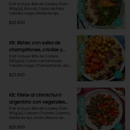
pan de ajo-67
El kit incluye: Bife de Cadera (foto 
160g/p), Brócoli, Caldo de Pollo, 
Cebolla Larga, Diente de Ajo, 
Mantequilla, Mostaza Dijon, Pan 
$20.900
Hamburguesa, Sour Cream, Receta 
Impresa.

Carbohidratos 37g | Grasas 39g | 
Proteínas 36g
Kit: Bistec con salsa de
champiñones, criollas y
zanahorias asadas-87
El kit incluye: Bife de Cadera 
(160g/p), Caldo concentrado, 
Cebolla Larga, Champiñones, Ajo, 
Mantequilla, Papa Criolla, Sour 
$23.900
Cream, Zanahoria, Receta Impresa.

Carbohidratos 48g	| Grasas 35g | 
Proteínas 33g
Kit: Filete al chimichurri
argentino con vegetales
horneados-110
El kit incluye: Bife de Cadera (foto 
160g/p), Cebolla Chalota, Cilantro, 
Diente de Ajo, Limón, Mezcla de 
Especias del Suroeste, Pimentón 
$20.900
Verde, Tomate Tipo Cherry, 