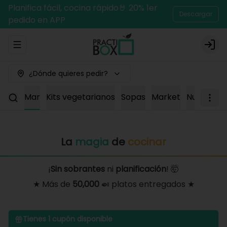
Planifica fácil, cocina rápido🤘 20% 1er
Descargar
pedido en APP
Abrir menu de navegación
Logi
¿Dónde quieres pedir?
erdo
Mar
Kits vegetarianos
Sopas
Market
Nuevos
A
La
magia
de
cocinar
¡
Sin sobrantes
ni
planificación
! 🤯
★ Más de
50,000
🍛 platos entregados ★
Tienes
1
cupón disponible