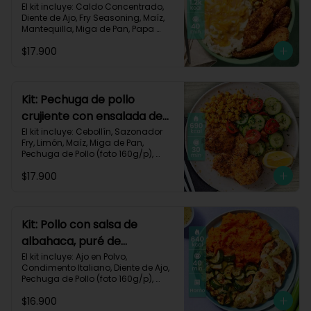
queso monterey-140
El kit incluye: Caldo Concentrado, 
Diente de Ajo, Fry Seasoning, Maíz, 
Mantequilla, Miga de Pan, Papa 
Pastusa, Pechuga de Pollo (foto 
$17.900
160g/p), Queso Monterey Jack, Sour 
Cream, Receta Impresa.

1200 Kcal | Carbohidratos 76g | 
Grasas 62g | Proteínas 49g
Kit: Pechuga de pollo
crujiente con ensalada de
pepino y maíz-8
El kit incluye: Cebollín, Sazonador 
Fry, Limón, Maíz, Miga de Pan, 
Pechuga de Pollo (foto 160g/p), 
Pepino Cohombro, Tomates Tipo 
$17.900
Cherry y Receta Impresa.

690 Kcal | Carbohidratos 49g | 
Grasas 21g | Proteínas 33g
Kit: Pollo con salsa de
albahaca, puré de
zanahorias y zucchini-85
El kit incluye: Ajo en Polvo, 
Condimento Italiano, Diente de Ajo, 
Pechuga de Pollo (foto 160g/p), 
Queso Crema, Sour Cream, 
$16.900
Zanahoria, Zucchini Verde, Receta 