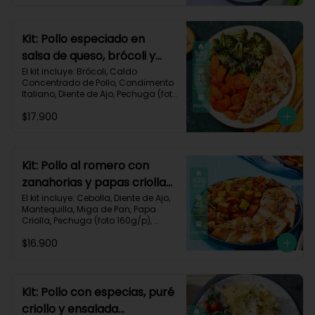
Impresa.

Carbohidratos 30g	| Grasas 40g | 
Proteínas 35g
Kit: Pollo especiado en
salsa de queso, brócoli y
zanahorias asadas-77
El kit incluye: Brócoli, Caldo 
Concentrado de Pollo, Condimento 
Italiano, Diente de Ajo, Pechuga (foto 
160g/p), Queso Crema, Queso 
$17.900
Monterey Jack, Tomate, Zanahoria, 
Receta Impresa.

Carbohidratos 26g | Grasas 30g | 
Proteínas 39g
Kit: Pollo al romero con
zanahorias y papas criollas
asadas-59
El kit incluye: Cebolla, Diente de Ajo, 
Mantequilla, Miga de Pan, Papa 
Criolla, Pechuga (foto 160g/p), 
Romero, Zanahoria, Receta 
$16.900
Impresa.

Carbohidratos 64g | Proteínas 35g | 
Grasas 24g
Kit: Pollo con especias, puré
criollo y ensalada