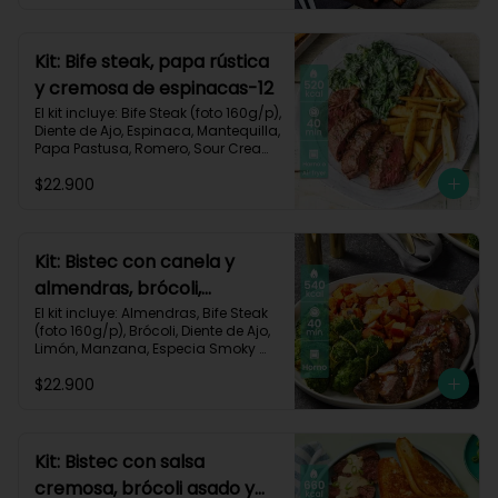
Carbohidratos 35g | Grasas 67g | 
Proteinas 62g
Kit: Bife steak, papa rústica
y cremosa de espinacas-12
El kit incluye: Bife Steak (foto 160g/p), 
Diente de Ajo, Espinaca, Mantequilla, 
Papa Pastusa, Romero, Sour Cream 
y Receta Impresa.

$22.900
Carbohidratos 40g | Grasas 23g | 
Proteínas 43g
Kit: Bistec con canela y
almendras, brócoli,
zanahorias asadas y
El kit incluye: Almendras, Bife Steak 
(foto 160g/p), Brócoli, Diente de Ajo, 
manzana-60
Limón, Manzana, Especia Smoky 
Cinnamon Paprika, Zanahoria, 
$22.900
Receta Impresa.

Carbohidratos 46g | Proteínas 35g | 
Grasas 26g
Kit: Bistec con salsa
cremosa, brócoli asado y