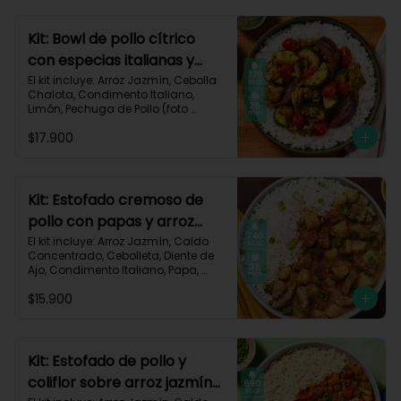
Carbohidratos 77g | Grasas 13g | 
Proteínas 37g | 580 kcal
Kit: Bowl de pollo cítrico
con especias italianas y
vegetales asados-135
El kit incluye: Arroz Jazmín, Cebolla 
Chalota, Condimento Italiano, 
Limón, Pechuga de Pollo (foto 
160g/p), Salsa Teriyaki, Tomate Tipo 
$17.900
Cherry, Zucchini, Receta Impresa.

770 kcal	Carbohidratos 75g | 
Grasas 22g | Proteínas 37g
Kit: Estofado cremoso de
pollo con papas y arroz
jazmín-127
El kit incluye: Arroz Jazmín, Caldo 
Concentrado, Cebolleta, Diente de 
Ajo, Condimento Italiano, Papa, 
Paprika, Pechuga de Pollo (foto 
$15.900
160g/p), Queso Crema, Receta 
Impresa.

740 kcal | Carbohidratos 106g | 
Grasas 14g | Proteínas 41g
Kit: Estofado de pollo y
coliflor sobre arroz jazmín-