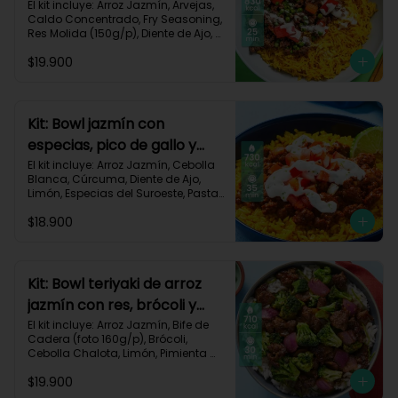
dorado-94
El kit incluye: Arroz Jazmín, Arvejas, 
Caldo Concentrado, Fry Seasoning, 
Res Molida (150g/p), Diente de Ajo, 
Cúrcuma, Mayonesa, Pimentón 
$19.900
Rojo, Receta Impresa.

Carbohidratos 76g | Grasas 45g | 
Proteínas 31g
Kit: Bowl jazmín con
especias, pico de gallo y
crema de limón-82
El kit incluye: Arroz Jazmín, Cebolla 
Blanca, Cúrcuma, Diente de Ajo, 
Limón, Especias del Suroeste, Pasta 
de Tomate, Res Molida (150g/p), 
$18.900
Sour Cream, Tomate, Receta 
Impresa.

730 kcal | Carbohidratos 82g | 
Grasas 32g | Proteínas 28g
Kit: Bowl teriyaki de arroz
jazmín con res, brócoli y
cebolla-114
El kit incluye: Arroz Jazmín, Bife de 
Cadera (foto 160g/p), Brócoli, 
Cebolla Chalota, Limón, Pimienta 
Roja, Salsa Teriyaki, Receta 
$19.900
Impresa.
