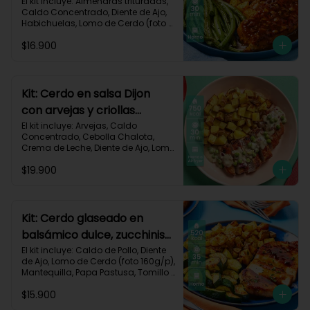
habichuelas y criollas al
El kit incluye: Almendras trituradas, 
Caldo Concentrado, Diente de Ajo, 
horno-144
Habichuelas, Lomo de Cerdo (foto 
160g/p), Mermelada Roja, Papa 
$16.900
Criolla, Receta Impresa.

550 kcal	| Carbohidratos 48g	| 
Grasas 26g	| Proteínas 30g
Kit: Cerdo en salsa Dijon
con arvejas y criollas
asadas-95
El kit incluye: Arvejas, Caldo 
Concentrado, Cebolla Chalota, 
Crema de Leche, Diente de Ajo, Lomo 
de Cerdo (foto 160g/p), Mantequilla, 
$19.900
Mostaza Dijon, Papa Criolla, 
Especias Smoky Cinnamon Paprika, 
Receta Impresa.

Carbohidratos 58g | Grasas 38g | 
Kit: Cerdo glaseado en
Proteínas 44g
balsámico dulce, zucchinis
y papas al tomillo-57
El kit incluye: Caldo de Pollo, Diente 
de Ajo, Lomo de Cerdo (foto 160g/p), 
Mantequilla, Papa Pastusa, Tomillo 
Seco, Vinagre Balsámico, Zucchini 
$15.900
Verde, Receta Impresa.
