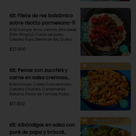
Carbohidratos 91g | Grasas 23g | 
Proteínas 38g
Kit: Filete de res balsámico
sobre risotto parmesano-11
El kit incluye: Arroz Jazmín, Bife steak 
(foto 160g/p), Caldo de pollo, 
Cebolla Roja, Diente de Ajo, Queso 
Parmesano, Sour Cream, Tomate 
$23.900
Tipo Cherry, Vinagre Balsámico y 
Receta impresa.
Kit: Penne con zucchini y
carne en salsa cremosa
italiana-146
El kit incluye: Caldo Concentrado, 
Cebolla Chalota, Condimento 
italiano, Pasta de Tomate, Pasta 
Penne, Queso Crema, Res Molida, 
$17.900
Zucchini Verde, Receta Impresa.

630 kcal	| Carbohidratos 81g | 
Grasas 15g | Proteínas 35g
Kit: Albóndigas en salsa con
puré de papa y brócoli