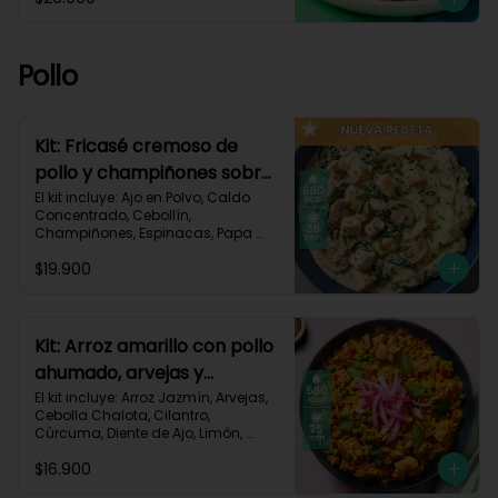
Pastusa, Queso Mozzarella Rallado, 
Salsa de Tomate, Vinagre 
Balsámico, Receta Impresa.

Pollo
1080 kcal | Carbohidratos 87g | 
Grasas 65g | Proteínas 37g
Kit: Fricasé cremoso de
pollo y champiñones sobre
puré de papa y espinacas-
El kit incluye: Ajo en Polvo, Caldo 
Concentrado, Cebollín, 
152
Champiñones, Espinacas, Papa 
Pastusa, 

$19.900
Pechuga de Pollo (foto 160g/p), 
Queso Crema, Sour Cream, Tomillo 
Seco, Receta Impresa.

650 kcal	| Carbohidratos 52g | 
Kit: Arroz amarillo con pollo
Grasas 32g | Proteínas 41g
ahumado, arvejas y
cilantro-131
El kit incluye: Arroz Jazmín, Arvejas, 
Cebolla Chalota, Cilantro, 
Cúrcuma, Diente de Ajo, Limón, 
Paprika, Pechuga de Pollo (foto 
$16.900
160g/p), Tomate, Receta Impresa.
