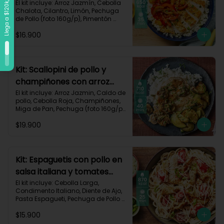
vegetales-109
El kit incluye: Arroz Jazmín, Cebolla 
Chalota, Cilantro, Limón, Pechuga 
de Pollo (foto 160g/p), Pimentón 
Rojo, Pimienta Roja, Piña, Salsa 
$16.900
Teriyaki, Receta Impresa.

Carbohidratos 72g	| Grasas 25g | 
Proteínas 34g
Kit: Scallopini de pollo y
champiñones con arroz
jazmín-5
El kit incluye: Arroz Jazmin, Caldo de 
pollo, Cebolla Roja, Champiñones, 
Miga de Pan, Pechuga (foto 160g/p), 
Perejil, Sour Cream, Zucchini y 
$19.900
Receta impresa.

Carbohidratos 71g | Grasas 25g | 
Proteínas 51g
Kit: Espaguetis con pollo en
salsa italiana y tomates
uvalina-129
El kit incluye: Cebolla Larga, 
Condimento Italiano, Diente de Ajo, 
Pasta Espagueti, Pechuga de Pollo 
(foto 160g/p), Queso Crema, Queso 
$15.900
Parmesano, Tomate Tipo Cherry, 
Receta Impresa.
