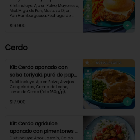
zanahorias asadas-79
El kit incluye: Ajo en Polvo, Mayonesa, 
Miel, Miga de Pan, Mostaza Dijon, 
Pan Hamburguesa, Pechuga de 
Pollo (foto 160g/p), Sour Cream, 
$19.900
Zanahoria.Receta Impresa.

930 kcal | Carbohidratos 80g | 
Grasas 50g | Proteínas 38g
Cerdo
Kit: Cerdo apanado con
salsa teriyaki, puré de papa
al ajillo y arvejas-150
Tu kit incluye: Ajo en Polvo, Arvejas 
Congeladas, Crema de Leche, 
Lomo de Cerdo (foto 160g/p), 
Mantequilla, Miga de Pan, Papa 
$17.900
Pastusa, Salsa teriyaki, Receta 
Impresa.

880 kcal | Carbohidratos 75g	| 
Grasas 45g | Proteínas 40g
Kit: Cerdo agridulce
apanado con pimentones y
arroz jazmín-116
El kit incluye: Arroz Jazmín, Caldo 