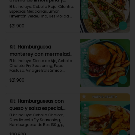
especias-17
El kit incluye: Cebolla Roja, Cilantro, 
Especias Mexicanas, Limón, 
Pimentón Verde, Piña, Res Molida 
(150g/p), Sour Cream, Tomate, 
$21.900
Tortillas de Harina (3/p) y Receta 
Impresa.

Carbohidratos 67g | Grasas 36g | 
Proteínas 31g
Kit: Hamburguesa
monterey con mermelada
de chalota y mayonesa de
El kit incluye: Diente de Ajo, Cebolla 
Chalota, Fry Seasoning, Papa 
ajo-66
Pastusa, Vinagre Balsámico, 
Mayonesa, Hamburguesa de Res 
$21.900
(125g/p), Pan Hamburguesa, Salsa 
de Tomate, Queso Monterey Jack 
Rallado, Receta Impresa.

Carbohidratos 88g | Grasas 53g | 
Kit: Hamburguesas con
Proteínas 42g
queso y salsa especial,
papas y cebolla
El kit incluye: Cebolla Chalota, 
Condimento Fry Seasoning, 
caramelizada-142
Hamburguesa de Res 130g/p, 
Mayonesa, Mostaza Dijon, Pan 
$20.900
Hamburguesa brioche, Papa 