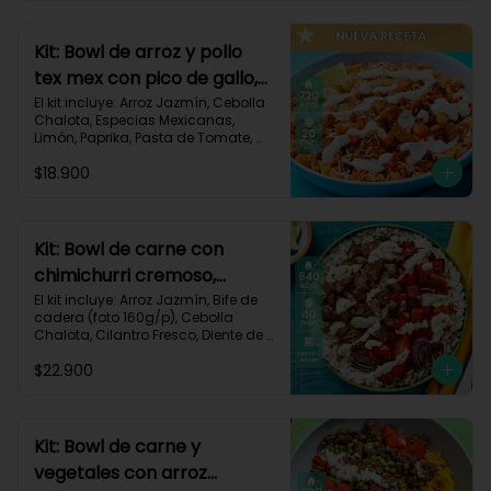
820 kcal | Carbohidratos 72g | 
Grasas 46g | Proteínas 30g
Kit: Bowl de arroz y pollo
tex mex con pico de gallo,
queso y sour cream-147
El kit incluye: Arroz Jazmín, Cebolla 
Chalota, Especias Mexicanas, 
Limón, Paprika, Pasta de Tomate, 
Pechuga de Pollo, Queso Mozzarella, 
$18.900
Sour Cream, Tomate, Receta 
Impresa.

720 kcal	| Carbohidratos 73g | 
Grasas 25g | Proteínas 41g
Kit: Bowl de carne con
chimichurri cremoso,
pimentón y tomate-115
El kit incluye: Arroz Jazmín, Bife de 
cadera (foto 160g/p), Cebolla 
Chalota, Cilantro Fresco, Diente de 
Ajo, Limón, Mezcla de Especias del 
$22.900
Suroeste, Pimentón Rojo, Sour 
Cream, Tomate, Receta Impresa.

Carbohidratos 87g | Grasas 21g | 
Proteínas 44g
Kit: Bowl de carne y
vegetales con arroz