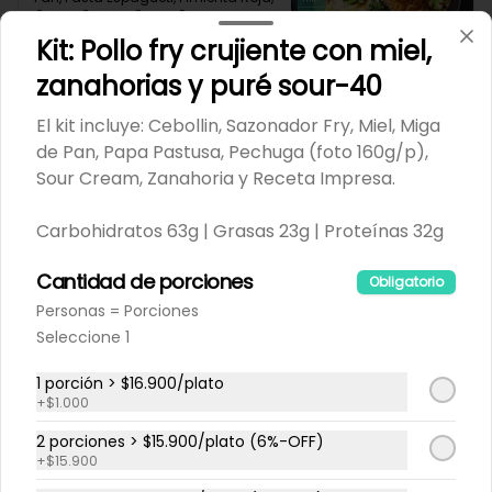
Queso Crema, Queso Parmesano, 
Salmón (120g/p - peso congelado), 
Kit: Pollo fry crujiente con miel,
$25.900
Receta Impresa

zanahorias y puré sour-40
Carbohidratos 91g	| Grasas 64g | 
Proteínas 53g
El kit incluye: Cebollin, Sazonador Fry, Miel, Miga
Kit: Espagueti cremoso con
de Pan, Papa Pastusa, Pechuga (foto 160g/p),
camarones al limón, maíz y
Sour Cream, Zanahoria y Receta Impresa.
zucchini-151
El kit incluye: Camarones (130g/p - 
peso congelado), Cebolla Chalota, 
Crema de Leche, Diente de Ajo, 
Carbohidratos 63g | Grasas 23g | Proteínas 32g
Limón, Maíz, Pasta Espagueti, Perejil 
$20.900
Fresco, Queso Parmesano, Zucchini 
Verde, Receta Impresa.

Cantidad de porciones
Obligatorio
680 kcal	| Carbohidratos 84g | 
Personas = Porciones
Grasas 21g | Proteínas 35g
Kit: Arroz jazmín con
Seleccione 1
camarones, crema agria y
cilantro-69
El kit incluye: Arroz Jazmín, Caldo de 
1 porción > $16.900/plato
Pollo, Camarones (130g/p - peso 
+
$1.000
congelado), Cebolla Chalota, 
Cilantro, Diente de Ajo, Limón, Pasta 
2 porciones > $15.900/plato (6%-OFF)
$19.900
de Tomate, Pimentón Verde, Smoky 
+
$15.900
Cinnamon Paprika, Sour Cream, 
Receta impresa.
