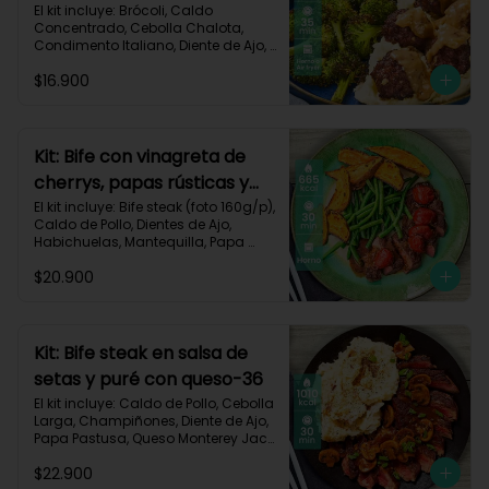
asado-137
El kit incluye: Brócoli, Caldo 
Concentrado, Cebolla Chalota, 
Condimento Italiano, Diente de Ajo, 
Miga de Pan, Papa Pastusa, Res 
$16.900
Molida (150g/p), Salsa de Soya, 
Receta Impresa
Kit: Bife con vinagreta de
cherrys, papas rústicas y
habichuelas-61
El kit incluye: Bife steak (foto 160g/p), 
Caldo de Pollo, Dientes de Ajo, 
Habichuelas, Mantequilla, Papa 
Pastusa, Romero, Tomate Tipo 
$20.900
Cherry, Vinagre Balsámico, Receta 
Impresa.

Carbohidratos 47g | Proteínas 28g | 
Grasas 40g
Kit: Bife steak en salsa de
setas y puré con queso-36
El kit incluye: Caldo de Pollo, Cebolla 
Larga, Champiñones, Diente de Ajo, 
Papa Pastusa, Queso Monterey Jack, 
Beaf steak (foto 160g/p), Sour 
$22.900
Cream y Receta impresa.
