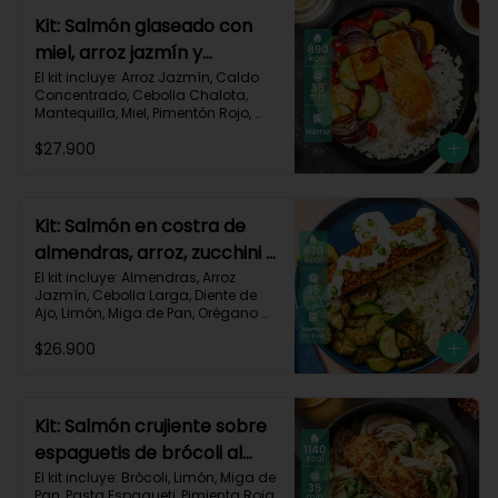
Carbohidratos 96g | Grasas 48g | 
Kit: Salmón glaseado con
Proteínas 51g
miel, arroz jazmín y
vegetales horneados-121
El kit incluye: Arroz Jazmín, Caldo 
Concentrado, Cebolla Chalota, 
Mantequilla, Miel, Pimentón Rojo, 
Salmón (120g/p - peso congelado), 
$27.900
Zanahoria, Zucchini Verde, Receta 
Impresa.

Carbohidratos 88g | Grasas 43g | 
Proteínas 35g
Kit: Salmón en costra de
almendras, arroz, zucchini y
salsa de limón-126
El kit incluye: Almendras, Arroz 
Jazmín, Cebolla Larga, Diente de 
Ajo, Limón, Miga de Pan, Orégano 
Seco, Salmón (120g/p - peso 
$26.900
congelado), Sour Cream, Zucchini 
Verde, Receta Impresa.

Carbohidratos 30g | Grasas 47g	| 
Proteínas 36g
Kit: Salmón crujiente sobre
espaguetis de brócoli al
limón-122
El kit incluye: Brócoli, Limón, Miga de 
Pan, Pasta Espagueti, Pimienta Roja, 