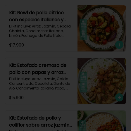
Carbohidratos 77g | Grasas 13g | 
Proteínas 37g | 580 kcal
Kit: Bowl de pollo cítrico
con especias italianas y
vegetales asados-135
El kit incluye: Arroz Jazmín, Cebolla 
Chalota, Condimento Italiano, 
Limón, Pechuga de Pollo (foto 
160g/p), Salsa Teriyaki, Tomate Tipo 
$17.900
Cherry, Zucchini, Receta Impresa.

770 kcal	Carbohidratos 75g | 
Grasas 22g | Proteínas 37g
Kit: Estofado cremoso de
pollo con papas y arroz
jazmín-127
El kit incluye: Arroz Jazmín, Caldo 
Concentrado, Cebolleta, Diente de 
Ajo, Condimento Italiano, Papa, 
Paprika, Pechuga de Pollo (foto 
$15.900
160g/p), Queso Crema, Receta 
Impresa.

740 kcal | Carbohidratos 106g | 
Grasas 14g | Proteínas 41g
Kit: Estofado de pollo y
coliflor sobre arroz jazmín-