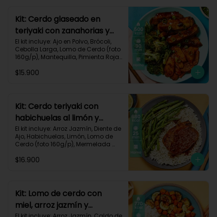
640 kcal | Carbohidratos 68g | 
Grasas 22g | Proteínas 40g
Kit: Cerdo glaseado en
teriyaki con zanahorias y
brócoli asados-125
El kit incluye: Ajo en Polvo, Brócoli, 
Cebolla Larga, Lomo de Cerdo (foto 
160g/p), Mantequilla, Pimienta Roja, 
Salsa Teriyaki, Zanahoria, Receta 
$15.900
Impresa.

Carbohidratos 38g | Grasas 26g | 
Proteínas 32g
Kit: Cerdo teriyaki con
habichuelas al limón y
arroz al ajillo-3
El kit incluye: Arroz Jazmín, Diente de 
Ajo, Habichuelas, Limón, Lomo de 
Cerdo (foto 160g/p), Mermelada 
Roja, Salsa Teriyaki, Receta 
$16.900
Impresa.

Carbohidratos 66g | Grasas 31g | 
Proteínas 37g
Kit: Lomo de cerdo con
miel, arroz jazmín y
verduras al limón-76
El kit incluye: Arroz Jazmín, Caldo de 