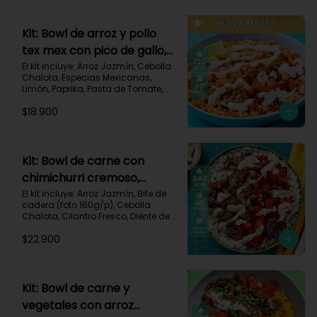
820 kcal | Carbohidratos 72g | 
Grasas 46g | Proteínas 30g
Kit: Bowl de arroz y pollo
tex mex con pico de gallo,
queso y sour cream-147
El kit incluye: Arroz Jazmín, Cebolla 
Chalota, Especias Mexicanas, 
Limón, Paprika, Pasta de Tomate, 
Pechuga de Pollo, Queso Mozzarella, 
$18.900
Sour Cream, Tomate, Receta 
Impresa.

720 kcal	| Carbohidratos 73g | 
Grasas 25g | Proteínas 41g
Kit: Bowl de carne con
chimichurri cremoso,
pimentón y tomate-115
El kit incluye: Arroz Jazmín, Bife de 
cadera (foto 160g/p), Cebolla 
Chalota, Cilantro Fresco, Diente de 
Ajo, Limón, Mezcla de Especias del 
$22.900
Suroeste, Pimentón Rojo, Sour 
Cream, Tomate, Receta Impresa.

Carbohidratos 87g | Grasas 21g | 
Proteínas 44g
Kit: Bowl de carne y
vegetales con arroz