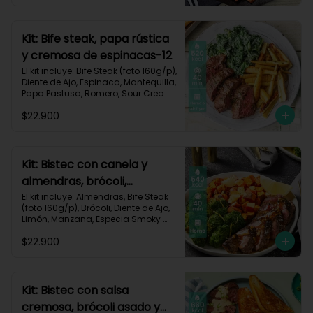
Carbohidratos 35g | Grasas 67g | 
Proteinas 62g
Kit: Bife steak, papa rústica
y cremosa de espinacas-12
El kit incluye: Bife Steak (foto 160g/p), 
Diente de Ajo, Espinaca, Mantequilla, 
Papa Pastusa, Romero, Sour Cream 
y Receta Impresa.

$22.900
Carbohidratos 40g | Grasas 23g | 
Proteínas 43g
Kit: Bistec con canela y
almendras, brócoli,
zanahorias asadas y
El kit incluye: Almendras, Bife Steak 
(foto 160g/p), Brócoli, Diente de Ajo, 
manzana-60
Limón, Manzana, Especia Smoky 
Cinnamon Paprika, Zanahoria, 
$22.900
Receta Impresa.

Carbohidratos 46g | Proteínas 35g | 
Grasas 26g
Kit: Bistec con salsa
cremosa, brócoli asado y