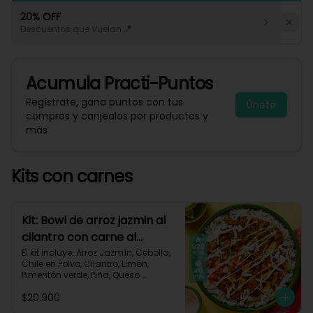
20% OFF
Descuentos que Vuelan 🪁
Acumula
Practi-Puntos
Regístrate, gana puntos con tus
Únete
compras y canjealos por productos y
más
Kits con carnes
Kit: Bowl de arroz jazmin al
cilantro con carne al
pastor y pico de gallo-84
El kit incluye: Arroz Jazmín, Cebolla, 
Chile en Polvo, Cilantro, Limón, 
Pimentón verde, Piña, Queso 
Mozzarella Rallado, Res Molida 
$20.900
(150g/p), Sour Cream, Tomate, 
Receta Impresa.
