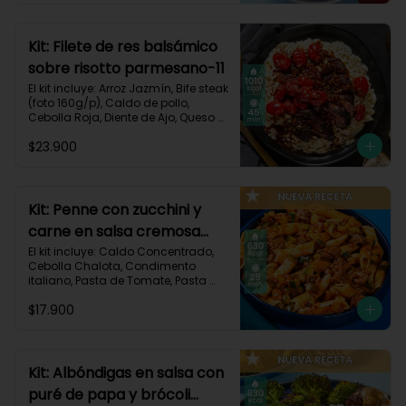
Carbohidratos 91g | Grasas 23g | 
Proteínas 38g
Kit: Filete de res balsámico
sobre risotto parmesano-11
El kit incluye: Arroz Jazmín, Bife steak 
(foto 160g/p), Caldo de pollo, 
Cebolla Roja, Diente de Ajo, Queso 
Parmesano, Sour Cream, Tomate 
$23.900
Tipo Cherry, Vinagre Balsámico y 
Receta impresa.
Kit: Penne con zucchini y
carne en salsa cremosa
italiana-146
El kit incluye: Caldo Concentrado, 
Cebolla Chalota, Condimento 
italiano, Pasta de Tomate, Pasta 
Penne, Queso Crema, Res Molida, 
$17.900
Zucchini Verde, Receta Impresa.

630 kcal	| Carbohidratos 81g | 
Grasas 15g | Proteínas 35g
Kit: Albóndigas en salsa con
puré de papa y brócoli