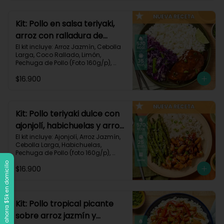
Carbohidratos 90g | Grasas 21g | 
Protaínas 40g
Kit: Pollo en salsa teriyaki,
arroz con ralladura de
coco y repollo salteado-
El kit incluye: Arroz Jazmín, Cebolla 
Larga, Coco Rallado, Limón, 
143
Pechuga de Pollo (Foto 160g/p), 
Repollo Morado, Salsa Teriyaki, 
$16.900
Receta Impresa

570 kcal | Carbohidratos 56g | 
Grasas 20g | Proteínas 37g
Kit: Pollo teriyaki dulce con
ajonjolí, habichuelas y arroz
jazmín-149
El kit incluye: Ajonjolí, Arroz Jazmín, 
Cebolla Larga, Habichuelas, 
Pechuga de Pollo (foto 160g/p), 
Salsa Teriyaki, Smoky Cinnamon 
Llega a $120k, ahorra $5k en domicilio
$16.900
Paprika, Receta Impresa.

570 kcal | Carbohidratos 68g | 
Grasas 15g | Proteínas 38g | 
Preparación 25 min
Kit: Pollo tropical picante
sobre arroz jazmín y