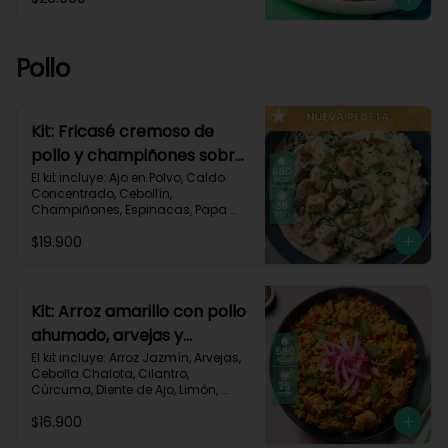
Pastusa, Queso Mozzarella Rallado, 
Salsa de Tomate, Vinagre 
Balsámico, Receta Impresa.

Pollo
1080 kcal | Carbohidratos 87g | 
Grasas 65g | Proteínas 37g
Kit: Fricasé cremoso de
pollo y champiñones sobre
puré de papa y espinacas-
El kit incluye: Ajo en Polvo, Caldo 
Concentrado, Cebollín, 
152
Champiñones, Espinacas, Papa 
Pastusa, 

$19.900
Pechuga de Pollo (foto 160g/p), 
Queso Crema, Sour Cream, Tomillo 
Seco, Receta Impresa.

650 kcal	| Carbohidratos 52g | 
Kit: Arroz amarillo con pollo
Grasas 32g | Proteínas 41g
ahumado, arvejas y
cilantro-131
El kit incluye: Arroz Jazmín, Arvejas, 
Cebolla Chalota, Cilantro, 
Cúrcuma, Diente de Ajo, Limón, 
Paprika, Pechuga de Pollo (foto 
$16.900
160g/p), Tomate, Receta Impresa.
