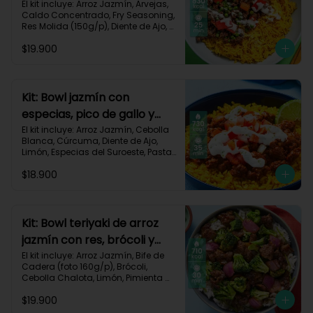
dorado-94
El kit incluye: Arroz Jazmín, Arvejas, 
Caldo Concentrado, Fry Seasoning, 
Res Molida (150g/p), Diente de Ajo, 
Cúrcuma, Mayonesa, Pimentón 
$19.900
Rojo, Receta Impresa.

Carbohidratos 76g | Grasas 45g | 
Proteínas 31g
Kit: Bowl jazmín con
especias, pico de gallo y
crema de limón-82
El kit incluye: Arroz Jazmín, Cebolla 
Blanca, Cúrcuma, Diente de Ajo, 
Limón, Especias del Suroeste, Pasta 
de Tomate, Res Molida (150g/p), 
$18.900
Sour Cream, Tomate, Receta 
Impresa.

730 kcal | Carbohidratos 82g | 
Grasas 32g | Proteínas 28g
Kit: Bowl teriyaki de arroz
jazmín con res, brócoli y
cebolla-114
El kit incluye: Arroz Jazmín, Bife de 
Cadera (foto 160g/p), Brócoli, 
Cebolla Chalota, Limón, Pimienta 
Roja, Salsa Teriyaki, Receta 
$19.900
Impresa.
