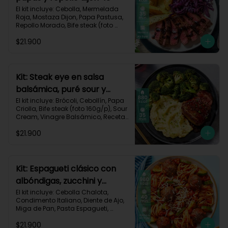
El kit incluye: Cebolla, Mermelada 
Roja, Mostaza Dijon, Papa Pastusa, 
Repollo Morado, Bife steak (foto 
160g/p), Romero, Vinagre 
$21.900
Balsámico, Vinagre de Vino Blanco, 
Receta Impresa.

755kcal | Carbohidratos 49g | 
Grasas 47g | Proteínas 36g
Kit: Steak eye en salsa
balsámica, puré sour y
brócoli-15
El kit incluye: Brócoli, Cebollín, Papa 
Criolla, Bife steak (foto 160g/p), Sour 
Cream, Vinagre Balsámico, Receta 
Impresa.

$21.900
Carbohidratos 70g | Grasas 49g | 
Proteínas 44g
Kit: Espagueti clásico con
albóndigas, zucchini y
parmesano-92
El kit incluye: Cebolla Chalota, 
Condimento Italiano, Diente de Ajo, 
Miga de Pan, Pasta Espagueti, 
Queso Parmesano Rallado, Res 
$21.900
Molida (150g/p), Salsa de Tomates 