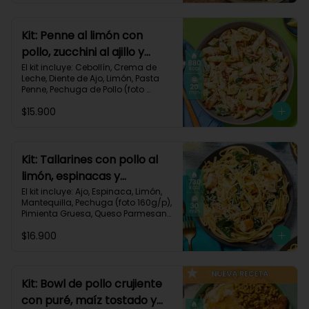
Carbohidratos 72g | Grasas 41g | 
Proteínas 49g
Kit: Penne al limón con
pollo, zucchini al ajillo y
cebollín-111
El kit incluye: Cebollín, Crema de 
Leche, Diente de Ajo, Limón, Pasta 
Penne, Pechuga de Pollo (foto 
160g/p), Queso Parmesano, 
$15.900
Zucchini Verde, Receta Impresa.

Carbohidratos 80g | Grasas 44g | 
Proteínas 47g
Kit: Tallarines con pollo al
limón, espinacas y
parmesano-68
El kit incluye: Ajo, Espinaca, Limón, 
Mantequilla, Pechuga (foto 160g/p), 
Pimienta Gruesa, Queso Parmesano, 
Tallarines, Receta Impresa.

$16.900
Carbohidratos 75g | Grasas 26g | 
Proteínas 50g
Kit: Bowl de pollo crujiente
con puré, maíz tostado y