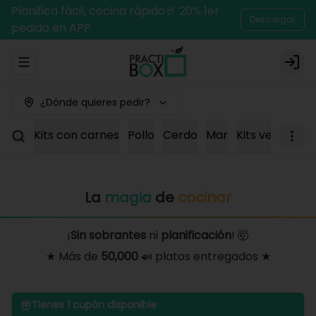
Planifica fácil, cocina rápido🤘 20% 1er
Descargar
pedido en APP
Abrir menu de navegación
Logi
¿Dónde quieres pedir?
Kits con carnes
Pollo
Cerdo
Mar
Kits vegetaria
La
magia
de
cocinar
¡
Sin sobrantes
ni
planificación
! 🤯
★ Más de
50,000
🍛 platos entregados ★
Tienes
1
cupón disponible