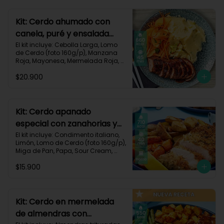
700 kcal | Carbohidratos 101g | 
Grasas 13g | Proteínas 33g
Kit: Cerdo ahumado con
canela, puré y ensalada
dulce-2
El kit incluye: Cebolla Larga, Lomo 
de Cerdo (foto 160g/p), Manzana 
Roja, Mayonesa, Mermelada Roja, 
Papa Pastusa, Condimento Smoky 
$20.900
Cinnamon Paprika, Sour Cream, 
Vinagre de Vino Blanco, Zanahoria 
y Receta Impresa.

Carbohidratos 59g | Grasas 19g | 
Kit: Cerdo apanado
Proteínas 36g
especial con zanahorias y
papas al horno-58
El kit incluye: Condimento italiano, 
Limón, Lomo de Cerdo (foto 160g/p), 
Miga de Pan, Papa, Sour Cream, 
Zanahoria, Receta impresa.

$15.900
Carbohidratos 64g | Proteínas 37g | 
Grasas 37g
Kit: Cerdo en mermelada
de almendras con