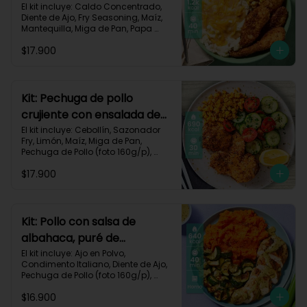
queso monterey-140
El kit incluye: Caldo Concentrado, 
Diente de Ajo, Fry Seasoning, Maíz, 
Mantequilla, Miga de Pan, Papa 
Pastusa, Pechuga de Pollo (foto 
$17.900
160g/p), Queso Monterey Jack, Sour 
Cream, Receta Impresa.

1200 Kcal | Carbohidratos 76g | 
Grasas 62g | Proteínas 49g
Kit: Pechuga de pollo
crujiente con ensalada de
pepino y maíz-8
El kit incluye: Cebollín, Sazonador 
Fry, Limón, Maíz, Miga de Pan, 
Pechuga de Pollo (foto 160g/p), 
Pepino Cohombro, Tomates Tipo 
$17.900
Cherry y Receta Impresa.

690 Kcal | Carbohidratos 49g | 
Grasas 21g | Proteínas 33g
Kit: Pollo con salsa de
albahaca, puré de
zanahorias y zucchini-85
El kit incluye: Ajo en Polvo, 
Condimento Italiano, Diente de Ajo, 
Pechuga de Pollo (foto 160g/p), 
Queso Crema, Sour Cream, 
$16.900
Zanahoria, Zucchini Verde, Receta 