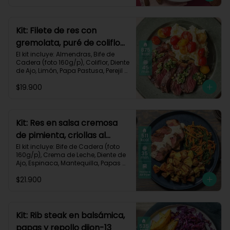
Zanahoria, Receta Impresa.

Carbohidratos 51g | Graasa 43g	| 
Proteínas 29g
Kit: Filete de res con
gremolata, puré de coliflor
y cherrys-71
El kit incluye: Almendras, Bife de 
Cadera (foto 160g/p), Coliflor, Diente 
de Ajo, Limón, Papa Pastusa, Perejil 
Fresco, Sour Cream, Tomate Tipo 
$19.900
Cherry, Receta Impresa.

Carbohidratos 49g | Grasas 58g | 
Proteínas 47g
Kit: Res en salsa cremosa
de pimienta, criollas al
romero y verduras-105
El kit incluye: Bife de Cadera (foto 
160g/p), Crema de Leche, Diente de 
Ajo, Espinaca, Mantequilla, Papas 
Criollas, Pimienta Negra, Romero 
$21.900
Fresco, Zanahoria, Receta Impresa.

511 kcal | Carbohidratos 37g | 
Grasas 22g | Proteínas 39g
Kit: Rib steak en balsámica,
papas y repollo dijon-13