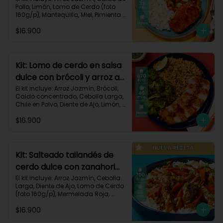
Pollo, Limón, Lomo de Cerdo (foto 
160g/p), Mantequilla, Miel, Pimienta 
Roja, Zanahoria, Zucchini Verde, 
$16.900
Receta Impresa.

Carbohidratos 80g | Grasas 35g | 
Proteinas 34g
Kit: Lomo de cerdo en salsa
dulce con brócoli y arroz al
chile-91
El kit incluye: Arroz Jazmín, Brócoli, 
Caldo concentrado, Cebolla Larga, 
Chile en Polvo, Diente de Ajo, Limón, 
Lomo de Cerdo (foto 160g/p), 
$16.900
Mantequilla, Mermelada Roja, 
Receta Impresa.

Carbohidratos 67g	| Grasas 31g | 
Proteínas 31g
Kit: Salteado tailandés de
cerdo dulce con zanahorias
y arroz-141
El kit incluye: Arroz Jazmín, Cebolla 
Larga, Diente de Ajo, Lomo de Cerdo 
(foto 160g/p), Mermelada Roja, 
Salsa de Soya, Smoky Cinnamon 
$16.900
Paprika, Zanahoria, Receta Impresa.
