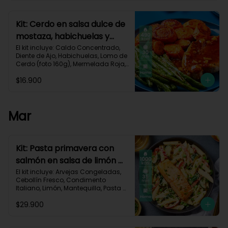
Carbohidratos 40g | Grasas 25g | 
Proteínas 34g
Kit: Cerdo en salsa dulce de
mostaza, habichuelas y
zanahorias asadas-133
El kit incluye: Caldo Concentrado, 
Diente de Ajo, Habichuelas, Lomo de 
Cerdo (foto 160g), Mermelada Roja, 
Mostaza Dijon, Zanahoria, Receta 
$16.900
Impresa.

490 kcal	| Carbohidratos 35g	| 
Grasas 27g | Proteínas 29g
Mar
Kit: Pasta primavera con
salmón en salsa de limón y
vegetales asados-123
El kit incluye: Arvejas Congeladas, 
Cebollín Fresco, Condimento 
Italiano, Limón, Mantequilla, Pasta 
Penne, Pimentón, Queso Crema, 
$29.900
Queso Parmesano, Salmón (120g/p 
- peso congelado), Zucchini, 
Receta Impresa.
