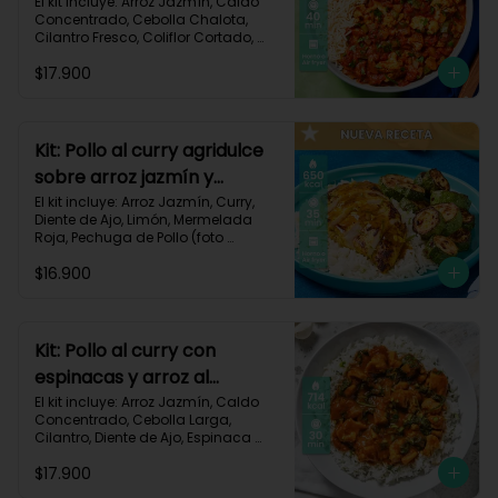
106
El kit incluye: Arroz Jazmín, Caldo 
Concentrado, Cebolla Chalota, 
Cilantro Fresco, Coliflor Cortado, 
Especias Mexicanas, Pechuga de 
$17.900
Pollo (foto 160g/p), Pimentón Verde, 
Salsa de Tomates Triturados, 
Receta Impresa.

Carbohidratos 79g | Grasas 21g | 
Kit: Pollo al curry agridulce
Proteínas 42g
sobre arroz jazmín y
zucchini horneado-148
El kit incluye: Arroz Jazmín, Curry, 
Diente de Ajo, Limón, Mermelada 
Roja, Pechuga de Pollo (foto 
160g/p), Sour Cream, Zucchini 
$16.900
Verde, Receta Impresa.

650 kcal	| Carbohidratos 60g | 
Grasas 25g | Proteínas 37g
Kit: Pollo al curry con
espinacas y arroz al
cilantro-93
El kit incluye: Arroz Jazmín, Caldo 
Concentrado, Cebolla Larga, 
Cilantro, Diente de Ajo, Espinaca 
Baby, Curry, Pasta de Tomate, 
$17.900
Pechuga (foto 160g/p), Tomates 
Triturados, Receta Impresa.
