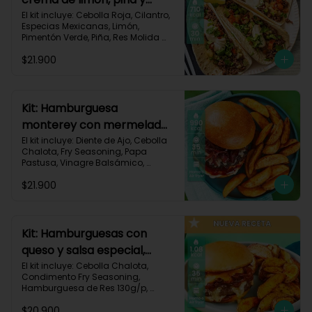
especias-17
El kit incluye: Cebolla Roja, Cilantro, 
Especias Mexicanas, Limón, 
Pimentón Verde, Piña, Res Molida 
(150g/p), Sour Cream, Tomate, 
$21.900
Tortillas de Harina (3/p) y Receta 
Impresa.

Carbohidratos 67g | Grasas 36g | 
Proteínas 31g
Kit: Hamburguesa
monterey con mermelada
de chalota y mayonesa de
El kit incluye: Diente de Ajo, Cebolla 
Chalota, Fry Seasoning, Papa 
ajo-66
Pastusa, Vinagre Balsámico, 
Mayonesa, Hamburguesa de Res 
$21.900
(125g/p), Pan Hamburguesa, Salsa 
de Tomate, Queso Monterey Jack 
Rallado, Receta Impresa.

Carbohidratos 88g | Grasas 53g | 
Kit: Hamburguesas con
Proteínas 42g
queso y salsa especial,
papas y cebolla
El kit incluye: Cebolla Chalota, 
Condimento Fry Seasoning, 
caramelizada-142
Hamburguesa de Res 130g/p, 
Mayonesa, Mostaza Dijon, Pan 
$20.900
Hamburguesa brioche, Papa 