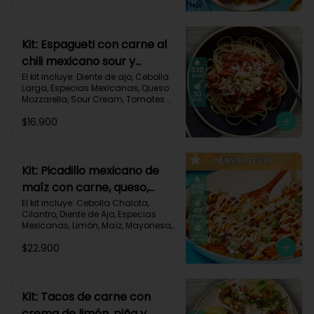
Triturados, Zucchini Verde, Receta 
Impresa.

Carbohidratos 90g | Grasas 49g | 
Kit: Espagueti con carne al
Proteínas 45g
chili mexicano sour y
queso-35
El kit incluye: Diente de ajo, Cebolla 
Larga, Especias Mexicanas, Queso 
Mozzarella, Sour Cream, Tomates 
Triturados, Espagueti, Carne de Res 
$16.900
Molida (150g/p), Receta Impresa.

930 kcal | Carbohidratos 107g | 
Grasas 33g | Proteínas 45g
Kit: Picadillo mexicano de
maíz con carne, queso,
criollas y crema de limón-
El kit incluye: Cebolla Chalota, 
Cilantro, Diente de Ajo, Especias 
139
Mexicanas, Limón, Maíz, Mayonesa, 
Papa Criolla, Pimentón, Queso 
$22.900
Mozzarella Rallado, Carne de Res 
Molida (150g/p), Receta Impresa.

940 Kcal | Carbohidratos 75g | 
Grasas 30g | Proteínas 40g
Kit: Tacos de carne con
crema de limón, piña y