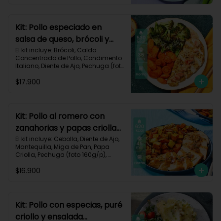
Impresa.

Carbohidratos 30g	| Grasas 40g | 
Proteínas 35g
Kit: Pollo especiado en
salsa de queso, brócoli y
zanahorias asadas-77
El kit incluye: Brócoli, Caldo 
Concentrado de Pollo, Condimento 
Italiano, Diente de Ajo, Pechuga (foto 
160g/p), Queso Crema, Queso 
$17.900
Monterey Jack, Tomate, Zanahoria, 
Receta Impresa.

Carbohidratos 26g | Grasas 30g | 
Proteínas 39g
Kit: Pollo al romero con
zanahorias y papas criollas
asadas-59
El kit incluye: Cebolla, Diente de Ajo, 
Mantequilla, Miga de Pan, Papa 
Criolla, Pechuga (foto 160g/p), 
Romero, Zanahoria, Receta 
$16.900
Impresa.

Carbohidratos 64g | Proteínas 35g | 
Grasas 24g
Kit: Pollo con especias, puré
criollo y ensalada