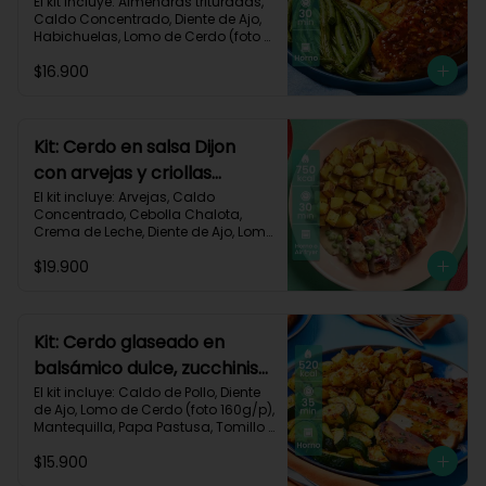
habichuelas y criollas al
El kit incluye: Almendras trituradas, 
Caldo Concentrado, Diente de Ajo, 
horno-144
Habichuelas, Lomo de Cerdo (foto 
160g/p), Mermelada Roja, Papa 
$16.900
Criolla, Receta Impresa.

550 kcal	| Carbohidratos 48g	| 
Grasas 26g	| Proteínas 30g
Kit: Cerdo en salsa Dijon
con arvejas y criollas
asadas-95
El kit incluye: Arvejas, Caldo 
Concentrado, Cebolla Chalota, 
Crema de Leche, Diente de Ajo, Lomo 
de Cerdo (foto 160g/p), Mantequilla, 
$19.900
Mostaza Dijon, Papa Criolla, 
Especias Smoky Cinnamon Paprika, 
Receta Impresa.

Carbohidratos 58g | Grasas 38g | 
Kit: Cerdo glaseado en
Proteínas 44g
balsámico dulce, zucchinis
y papas al tomillo-57
El kit incluye: Caldo de Pollo, Diente 
de Ajo, Lomo de Cerdo (foto 160g/p), 
Mantequilla, Papa Pastusa, Tomillo 
Seco, Vinagre Balsámico, Zucchini 
$15.900
Verde, Receta Impresa.
