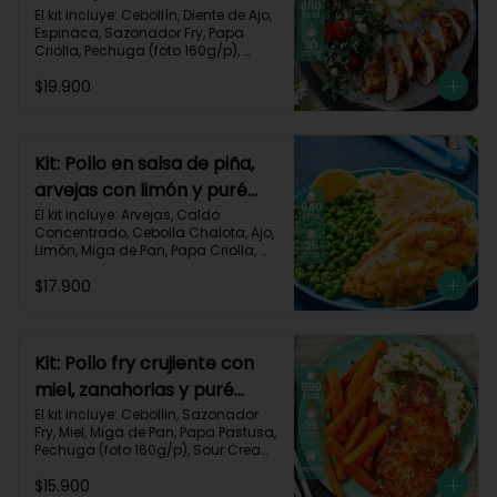
monterey-9
El kit incluye: Cebollín, Diente de Ajo, 
Espinaca, Sazonador Fry, Papa 
Criolla, Pechuga (foto 160g/p), 
Queso Crema, Queso Monterey Jack, 
$19.900
Sour Cream, Tomate Tipo Cherry y 
Receta impresa.

Carbohidratos 53g | Grasas 19g | 
Proteínas 57g

Kit: Pollo en salsa de piña,
arvejas con limón y puré
*Acumulas Practi-Puntos
rústico-54
El kit incluye: Arvejas, Caldo 
Concentrado, Cebolla Chalota, Ajo, 
Limón, Miga de Pan, Papa Criolla, 
Pechuga (foto 160g/p), Piña, Receta 
$17.900
Impresa.

640 kcal | Carbohidratos 62g | 
Grasas 28g | Proteínas 39g
Kit: Pollo fry crujiente con
miel, zanahorias y puré
sour-40
El kit incluye: Cebollin, Sazonador 
Fry, Miel, Miga de Pan, Papa Pastusa, 
Pechuga (foto 160g/p), Sour Cream, 
Zanahoria y Receta Impresa.

$15.900