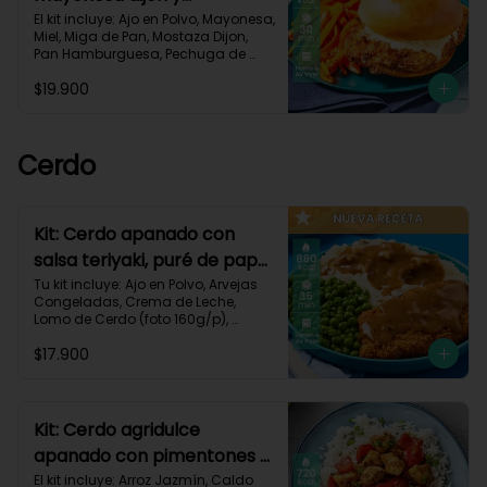
zanahorias asadas-79
El kit incluye: Ajo en Polvo, Mayonesa, 
Miel, Miga de Pan, Mostaza Dijon, 
Pan Hamburguesa, Pechuga de 
Pollo (foto 160g/p), Sour Cream, 
$19.900
Zanahoria.Receta Impresa.

930 kcal | Carbohidratos 80g | 
Grasas 50g | Proteínas 38g
Cerdo
Kit: Cerdo apanado con
salsa teriyaki, puré de papa
al ajillo y arvejas-150
Tu kit incluye: Ajo en Polvo, Arvejas 
Congeladas, Crema de Leche, 
Lomo de Cerdo (foto 160g/p), 
Mantequilla, Miga de Pan, Papa 
$17.900
Pastusa, Salsa teriyaki, Receta 
Impresa.

880 kcal | Carbohidratos 75g	| 
Grasas 45g | Proteínas 40g
Kit: Cerdo agridulce
apanado con pimentones y
arroz jazmín-116
El kit incluye: Arroz Jazmín, Caldo 