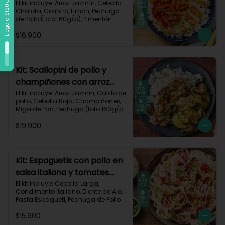
vegetales-109
El kit incluye: Arroz Jazmín, Cebolla 
Chalota, Cilantro, Limón, Pechuga 
de Pollo (foto 160g/p), Pimentón 
Rojo, Pimienta Roja, Piña, Salsa 
$16.900
Teriyaki, Receta Impresa.

Carbohidratos 72g	| Grasas 25g | 
Proteínas 34g
Kit: Scallopini de pollo y
champiñones con arroz
jazmín-5
El kit incluye: Arroz Jazmin, Caldo de 
pollo, Cebolla Roja, Champiñones, 
Miga de Pan, Pechuga (foto 160g/p), 
Perejil, Sour Cream, Zucchini y 
$19.900
Receta impresa.

Carbohidratos 71g | Grasas 25g | 
Proteínas 51g
Kit: Espaguetis con pollo en
salsa italiana y tomates
uvalina-129
El kit incluye: Cebolla Larga, 
Condimento Italiano, Diente de Ajo, 
Pasta Espagueti, Pechuga de Pollo 
(foto 160g/p), Queso Crema, Queso 
$15.900
Parmesano, Tomate Tipo Cherry, 
Receta Impresa.
