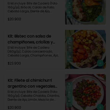
pan de ajo-67
El kit incluye: Bife de Cadera (foto 
160g/p), Brócoli, Caldo de Pollo, 
Cebolla Larga, Diente de Ajo, 
Mantequilla, Mostaza Dijon, Pan 
$20.900
Hamburguesa, Sour Cream, Receta 
Impresa.

Carbohidratos 37g | Grasas 39g | 
Proteínas 36g
Kit: Bistec con salsa de
champiñones, criollas y
zanahorias asadas-87
El kit incluye: Bife de Cadera 
(160g/p), Caldo concentrado, 
Cebolla Larga, Champiñones, Ajo, 
Mantequilla, Papa Criolla, Sour 
$23.900
Cream, Zanahoria, Receta Impresa.

Carbohidratos 48g	| Grasas 35g | 
Proteínas 33g
Kit: Filete al chimichurri
argentino con vegetales
horneados-110
El kit incluye: Bife de Cadera (foto 
160g/p), Cebolla Chalota, Cilantro, 
Diente de Ajo, Limón, Mezcla de 
Especias del Suroeste, Pimentón 
$20.900
Verde, Tomate Tipo Cherry, 