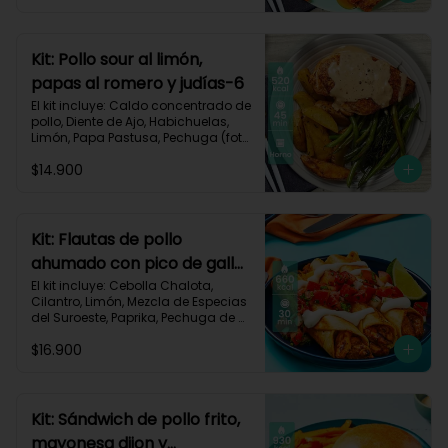
Carbohidratos 63g | Grasas 23g | 
Proteínas 32g
Kit: Pollo sour al limón,
papas al romero y judías-6
El kit incluye: Caldo concentrado de 
pollo, Diente de Ajo, Habichuelas, 
Limón, Papa Pastusa, Pechuga (foto 
160g/p), Pimienta negra especial, 
$14.900
Romero, Sour Cream y Receta 
Impresa.

Carbohidratos 42g | Grasas 23g | 
Proteínas 41g
Kit: Flautas de pollo
ahumado con pico de gallo
y sour cream-134
El kit incluye: Cebolla Chalota, 
Cilantro, Limón, Mezcla de Especias 
del Suroeste, Paprika, Pechuga de 
Pollo (foto 160g/p), Sour Cream, 
$16.900
Tomate, Tortillas de Harina, Receta 
Impresa.

660 kcal | Carbohidratos 56g | 
Grasas 30g | Proteínas 40g
Kit: Sándwich de pollo frito,
mayonesa dijon y