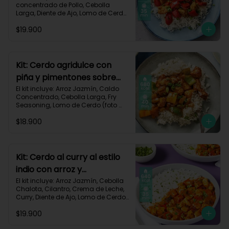
concentrado de Pollo, Cebolla 
Larga, Diente de Ajo, Lomo de Cerdo 
(foto 160g/p), Miga de Pan, 
$19.900
Pimentón Rojo, Salsa de Soya, 
Vinagre de Vino Blanco, Receta 
Impresa.

Carbohidratos 87g | Grasas 21g | 
Kit: Cerdo agridulce con
Proteínas 44g
piña y pimentones sobre
arroz jazmín-101
El kit incluye: Arroz Jazmín, Caldo 
Concentrado, Cebolla Larga, Fry 
Seasoning, Lomo de Cerdo (foto 
160g/p), Miga de Pan, Pimentón, 
$18.900
Piña, Salsa de Soya, Vinagre de 
Manzana, Receta Impresa.

Carbohidratos 93g | Grasas 20g | 
Proteínas 41g
Kit: Cerdo al curry al estilo
indio con arroz y
pimentón-73
El kit incluye: Arroz Jazmín, Cebolla 
Chalota, Cilantro, Crema de Leche, 
Curry, Diente de Ajo, Lomo de Cerdo 
(foto 160g/p), Paprika, Pimentón 
$19.900
Rojo, Sour Cream, Receta Impresa.
