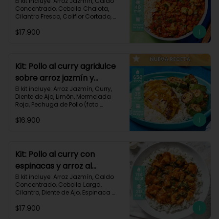
106
El kit incluye: Arroz Jazmín, Caldo 
Concentrado, Cebolla Chalota, 
Cilantro Fresco, Coliflor Cortado, 
Especias Mexicanas, Pechuga de 
$17.900
Pollo (foto 160g/p), Pimentón Verde, 
Salsa de Tomates Triturados, 
Receta Impresa.

Carbohidratos 79g | Grasas 21g | 
Kit: Pollo al curry agridulce
Proteínas 42g
sobre arroz jazmín y
zucchini horneado-148
El kit incluye: Arroz Jazmín, Curry, 
Diente de Ajo, Limón, Mermelada 
Roja, Pechuga de Pollo (foto 
160g/p), Sour Cream, Zucchini 
$16.900
Verde, Receta Impresa.

650 kcal	| Carbohidratos 60g | 
Grasas 25g | Proteínas 37g
Kit: Pollo al curry con
espinacas y arroz al
cilantro-93
El kit incluye: Arroz Jazmín, Caldo 
Concentrado, Cebolla Larga, 
Cilantro, Diente de Ajo, Espinaca 
Baby, Curry, Pasta de Tomate, 
$17.900
Pechuga (foto 160g/p), Tomates 
Triturados, Receta Impresa.
