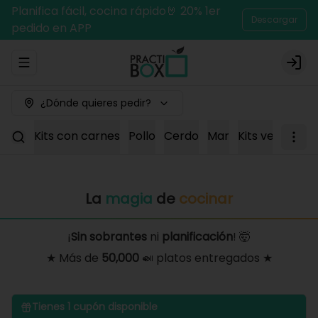
Planifica fácil, cocina rápido🤘 20% 1er
Descargar
pedido en APP
Abrir menu de navegación
Logi
¿Dónde quieres pedir?
Kits con carnes
Pollo
Cerdo
Mar
Kits vegetaria
La
magia
de
cocinar
¡
Sin sobrantes
ni
planificación
! 🤯
★ Más de
50,000
🍛 platos entregados ★
Tienes
1
cupón disponible