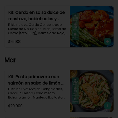
Carbohidratos 40g | Grasas 25g | 
Proteínas 34g
Kit: Cerdo en salsa dulce de
mostaza, habichuelas y
zanahorias asadas-133
El kit incluye: Caldo Concentrado, 
Diente de Ajo, Habichuelas, Lomo de 
Cerdo (foto 160g), Mermelada Roja, 
Mostaza Dijon, Zanahoria, Receta 
$16.900
Impresa.

490 kcal	| Carbohidratos 35g	| 
Grasas 27g | Proteínas 29g
Mar
Kit: Pasta primavera con
salmón en salsa de limón y
vegetales asados-123
El kit incluye: Arvejas Congeladas, 
Cebollín Fresco, Condimento 
Italiano, Limón, Mantequilla, Pasta 
Penne, Pimentón, Queso Crema, 
$29.900
Queso Parmesano, Salmón (120g/p 
- peso congelado), Zucchini, 
Receta Impresa.
