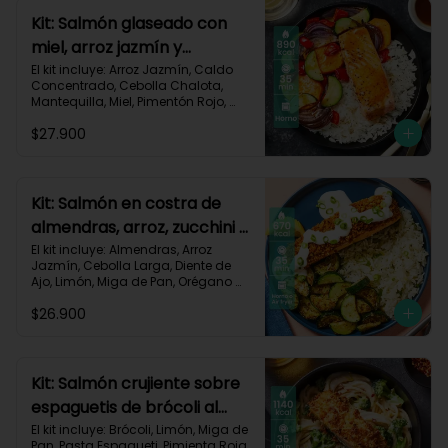
Carbohidratos 96g | Grasas 48g | 
Kit: Salmón glaseado con
Proteínas 51g
miel, arroz jazmín y
vegetales horneados-121
El kit incluye: Arroz Jazmín, Caldo 
Concentrado, Cebolla Chalota, 
Mantequilla, Miel, Pimentón Rojo, 
Salmón (120g/p - peso congelado), 
$27.900
Zanahoria, Zucchini Verde, Receta 
Impresa.

Carbohidratos 88g | Grasas 43g | 
Proteínas 35g
Kit: Salmón en costra de
almendras, arroz, zucchini y
salsa de limón-126
El kit incluye: Almendras, Arroz 
Jazmín, Cebolla Larga, Diente de 
Ajo, Limón, Miga de Pan, Orégano 
Seco, Salmón (120g/p - peso 
$26.900
congelado), Sour Cream, Zucchini 
Verde, Receta Impresa.

Carbohidratos 30g | Grasas 47g	| 
Proteínas 36g
Kit: Salmón crujiente sobre
espaguetis de brócoli al
limón-122
El kit incluye: Brócoli, Limón, Miga de 
Pan, Pasta Espagueti, Pimienta Roja, 