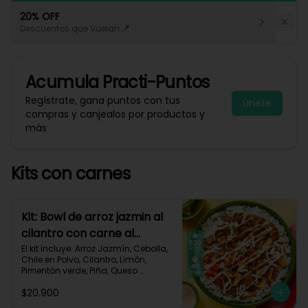
20% OFF
Descuentos que Vuelan 🪁
Acumula
Practi-Puntos
Regístrate, gana puntos con tus
Únete
compras y canjealos por productos y
más
Kits con carnes
Kit: Bowl de arroz jazmin al
cilantro con carne al
pastor y pico de gallo-84
El kit incluye: Arroz Jazmín, Cebolla, 
Chile en Polvo, Cilantro, Limón, 
Pimentón verde, Piña, Queso 
Mozzarella Rallado, Res Molida 
$20.900
(150g/p), Sour Cream, Tomate, 
Receta Impresa.
