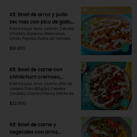
820 kcal | Carbohidratos 72g | 
Grasas 46g | Proteínas 30g
Kit: Bowl de arroz y pollo
tex mex con pico de gallo,
queso y sour cream-147
El kit incluye: Arroz Jazmín, Cebolla 
Chalota, Especias Mexicanas, 
Limón, Paprika, Pasta de Tomate, 
Pechuga de Pollo, Queso Mozzarella, 
$18.900
Sour Cream, Tomate, Receta 
Impresa.

720 kcal	| Carbohidratos 73g | 
Grasas 25g | Proteínas 41g
Kit: Bowl de carne con
chimichurri cremoso,
pimentón y tomate-115
El kit incluye: Arroz Jazmín, Bife de 
cadera (foto 160g/p), Cebolla 
Chalota, Cilantro Fresco, Diente de 
Ajo, Limón, Mezcla de Especias del 
$22.900
Suroeste, Pimentón Rojo, Sour 
Cream, Tomate, Receta Impresa.

Carbohidratos 87g | Grasas 21g | 
Proteínas 44g
Kit: Bowl de carne y
vegetales con arroz