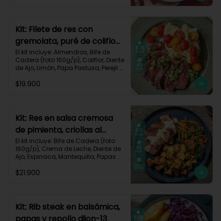
Zanahoria, Receta Impresa.

Carbohidratos 51g | Graasa 43g	| 
Proteínas 29g
Kit: Filete de res con
gremolata, puré de coliflor
y cherrys-71
El kit incluye: Almendras, Bife de 
Cadera (foto 160g/p), Coliflor, Diente 
de Ajo, Limón, Papa Pastusa, Perejil 
Fresco, Sour Cream, Tomate Tipo 
$19.900
Cherry, Receta Impresa.

Carbohidratos 49g | Grasas 58g | 
Proteínas 47g
Kit: Res en salsa cremosa
de pimienta, criollas al
romero y verduras-105
El kit incluye: Bife de Cadera (foto 
160g/p), Crema de Leche, Diente de 
Ajo, Espinaca, Mantequilla, Papas 
Criollas, Pimienta Negra, Romero 
$21.900
Fresco, Zanahoria, Receta Impresa.

511 kcal | Carbohidratos 37g | 
Grasas 22g | Proteínas 39g
Kit: Rib steak en balsámica,
papas y repollo dijon-13