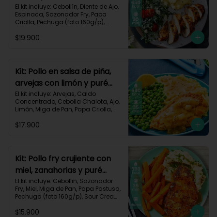
monterey-9
El kit incluye: Cebollín, Diente de Ajo, 
Espinaca, Sazonador Fry, Papa 
Criolla, Pechuga (foto 160g/p), 
Queso Crema, Queso Monterey Jack, 
$19.900
Sour Cream, Tomate Tipo Cherry y 
Receta impresa.

Carbohidratos 53g | Grasas 19g | 
Proteínas 57g

Kit: Pollo en salsa de piña,
arvejas con limón y puré
*Acumulas Practi-Puntos
rústico-54
El kit incluye: Arvejas, Caldo 
Concentrado, Cebolla Chalota, Ajo, 
Limón, Miga de Pan, Papa Criolla, 
Pechuga (foto 160g/p), Piña, Receta 
$17.900
Impresa.

640 kcal | Carbohidratos 62g | 
Grasas 28g | Proteínas 39g
Kit: Pollo fry crujiente con
miel, zanahorias y puré
sour-40
El kit incluye: Cebollin, Sazonador 
Fry, Miel, Miga de Pan, Papa Pastusa, 
Pechuga (foto 160g/p), Sour Cream, 
Zanahoria y Receta Impresa.

$15.900