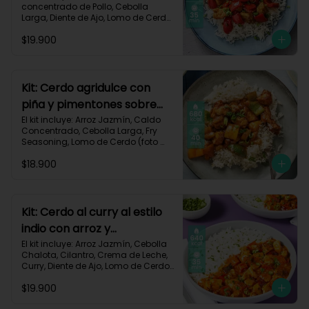
concentrado de Pollo, Cebolla 
Larga, Diente de Ajo, Lomo de Cerdo 
(foto 160g/p), Miga de Pan, 
$19.900
Pimentón Rojo, Salsa de Soya, 
Vinagre de Vino Blanco, Receta 
Impresa.

Carbohidratos 87g | Grasas 21g | 
Kit: Cerdo agridulce con
Proteínas 44g
piña y pimentones sobre
arroz jazmín-101
El kit incluye: Arroz Jazmín, Caldo 
Concentrado, Cebolla Larga, Fry 
Seasoning, Lomo de Cerdo (foto 
160g/p), Miga de Pan, Pimentón, 
$18.900
Piña, Salsa de Soya, Vinagre de 
Manzana, Receta Impresa.

Carbohidratos 93g | Grasas 20g | 
Proteínas 41g
Kit: Cerdo al curry al estilo
indio con arroz y
pimentón-73
El kit incluye: Arroz Jazmín, Cebolla 
Chalota, Cilantro, Crema de Leche, 
Curry, Diente de Ajo, Lomo de Cerdo 
(foto 160g/p), Paprika, Pimentón 
$19.900
Rojo, Sour Cream, Receta Impresa.
