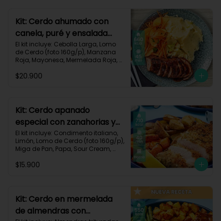
700 kcal | Carbohidratos 101g | 
Grasas 13g | Proteínas 33g
Kit: Cerdo ahumado con
canela, puré y ensalada
dulce-2
El kit incluye: Cebolla Larga, Lomo 
de Cerdo (foto 160g/p), Manzana 
Roja, Mayonesa, Mermelada Roja, 
Papa Pastusa, Condimento Smoky 
$20.900
Cinnamon Paprika, Sour Cream, 
Vinagre de Vino Blanco, Zanahoria 
y Receta Impresa.

Carbohidratos 59g | Grasas 19g | 
Kit: Cerdo apanado
Proteínas 36g
especial con zanahorias y
papas al horno-58
El kit incluye: Condimento italiano, 
Limón, Lomo de Cerdo (foto 160g/p), 
Miga de Pan, Papa, Sour Cream, 
Zanahoria, Receta impresa.

$15.900
Carbohidratos 64g | Proteínas 37g | 
Grasas 37g
Kit: Cerdo en mermelada
de almendras con