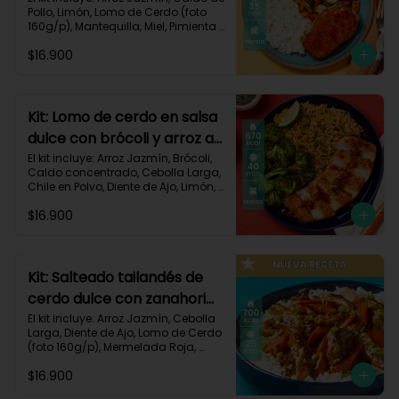
Pollo, Limón, Lomo de Cerdo (foto 
160g/p), Mantequilla, Miel, Pimienta 
Roja, Zanahoria, Zucchini Verde, 
$16.900
Receta Impresa.

Carbohidratos 80g | Grasas 35g | 
Proteinas 34g
Kit: Lomo de cerdo en salsa
dulce con brócoli y arroz al
chile-91
El kit incluye: Arroz Jazmín, Brócoli, 
Caldo concentrado, Cebolla Larga, 
Chile en Polvo, Diente de Ajo, Limón, 
Lomo de Cerdo (foto 160g/p), 
$16.900
Mantequilla, Mermelada Roja, 
Receta Impresa.

Carbohidratos 67g	| Grasas 31g | 
Proteínas 31g
Kit: Salteado tailandés de
cerdo dulce con zanahorias
y arroz-141
El kit incluye: Arroz Jazmín, Cebolla 
Larga, Diente de Ajo, Lomo de Cerdo 
(foto 160g/p), Mermelada Roja, 
Salsa de Soya, Smoky Cinnamon 
$16.900
Paprika, Zanahoria, Receta Impresa.
