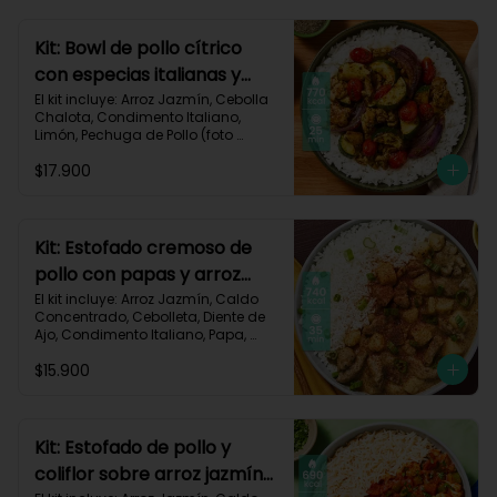
Carbohidratos 77g | Grasas 13g | 
Proteínas 37g | 580 kcal
Kit: Bowl de pollo cítrico
con especias italianas y
vegetales asados-135
El kit incluye: Arroz Jazmín, Cebolla 
Chalota, Condimento Italiano, 
Limón, Pechuga de Pollo (foto 
160g/p), Salsa Teriyaki, Tomate Tipo 
$17.900
Cherry, Zucchini, Receta Impresa.

770 kcal	Carbohidratos 75g | 
Grasas 22g | Proteínas 37g
Kit: Estofado cremoso de
pollo con papas y arroz
jazmín-127
El kit incluye: Arroz Jazmín, Caldo 
Concentrado, Cebolleta, Diente de 
Ajo, Condimento Italiano, Papa, 
Paprika, Pechuga de Pollo (foto 
$15.900
160g/p), Queso Crema, Receta 
Impresa.

740 kcal | Carbohidratos 106g | 
Grasas 14g | Proteínas 41g
Kit: Estofado de pollo y
coliflor sobre arroz jazmín-