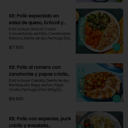
Impresa.

Carbohidratos 30g	| Grasas 40g | 
Proteínas 35g
Kit: Pollo especiado en
salsa de queso, brócoli y
zanahorias asadas-77
El kit incluye: Brócoli, Caldo 
Concentrado de Pollo, Condimento 
Italiano, Diente de Ajo, Pechuga (foto 
160g/p), Queso Crema, Queso 
$17.900
Monterey Jack, Tomate, Zanahoria, 
Receta Impresa.

Carbohidratos 26g | Grasas 30g | 
Proteínas 39g
Kit: Pollo al romero con
zanahorias y papas criollas
asadas-59
El kit incluye: Cebolla, Diente de Ajo, 
Mantequilla, Miga de Pan, Papa 
Criolla, Pechuga (foto 160g/p), 
Romero, Zanahoria, Receta 
$16.900
Impresa.

Carbohidratos 64g | Proteínas 35g | 
Grasas 24g
Kit: Pollo con especias, puré
criollo y ensalada