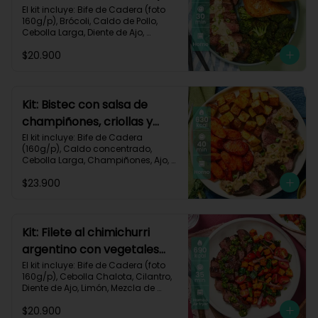
pan de ajo-67
El kit incluye: Bife de Cadera (foto 
160g/p), Brócoli, Caldo de Pollo, 
Cebolla Larga, Diente de Ajo, 
Mantequilla, Mostaza Dijon, Pan 
$20.900
Hamburguesa, Sour Cream, Receta 
Impresa.

Carbohidratos 37g | Grasas 39g | 
Proteínas 36g
Kit: Bistec con salsa de
champiñones, criollas y
zanahorias asadas-87
El kit incluye: Bife de Cadera 
(160g/p), Caldo concentrado, 
Cebolla Larga, Champiñones, Ajo, 
Mantequilla, Papa Criolla, Sour 
$23.900
Cream, Zanahoria, Receta Impresa.

Carbohidratos 48g	| Grasas 35g | 
Proteínas 33g
Kit: Filete al chimichurri
argentino con vegetales
horneados-110
El kit incluye: Bife de Cadera (foto 
160g/p), Cebolla Chalota, Cilantro, 
Diente de Ajo, Limón, Mezcla de 
Especias del Suroeste, Pimentón 
$20.900
Verde, Tomate Tipo Cherry, 