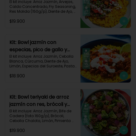
dorado-94
El kit incluye: Arroz Jazmín, Arvejas, 
Caldo Concentrado, Fry Seasoning, 
Res Molida (150g/p), Diente de Ajo, 
Cúrcuma, Mayonesa, Pimentón 
$19.900
Rojo, Receta Impresa.

Carbohidratos 76g | Grasas 45g | 
Proteínas 31g
Kit: Bowl jazmín con
especias, pico de gallo y
crema de limón-82
El kit incluye: Arroz Jazmín, Cebolla 
Blanca, Cúrcuma, Diente de Ajo, 
Limón, Especias del Suroeste, Pasta 
de Tomate, Res Molida (150g/p), 
$18.900
Sour Cream, Tomate, Receta 
Impresa.

730 kcal | Carbohidratos 82g | 
Grasas 32g | Proteínas 28g
Kit: Bowl teriyaki de arroz
jazmín con res, brócoli y
cebolla-114
El kit incluye: Arroz Jazmín, Bife de 
Cadera (foto 160g/p), Brócoli, 
Cebolla Chalota, Limón, Pimienta 
Roja, Salsa Teriyaki, Receta 
$19.900
Impresa.
