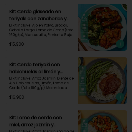
640 kcal | Carbohidratos 68g | 
Grasas 22g | Proteínas 40g
Kit: Cerdo glaseado en
teriyaki con zanahorias y
brócoli asados-125
El kit incluye: Ajo en Polvo, Brócoli, 
Cebolla Larga, Lomo de Cerdo (foto 
160g/p), Mantequilla, Pimienta Roja, 
Salsa Teriyaki, Zanahoria, Receta 
$15.900
Impresa.

Carbohidratos 38g | Grasas 26g | 
Proteínas 32g
Kit: Cerdo teriyaki con
habichuelas al limón y
arroz al ajillo-3
El kit incluye: Arroz Jazmín, Diente de 
Ajo, Habichuelas, Limón, Lomo de 
Cerdo (foto 160g/p), Mermelada 
Roja, Salsa Teriyaki, Receta 
$16.900
Impresa.

Carbohidratos 66g | Grasas 31g | 
Proteínas 37g
Kit: Lomo de cerdo con
miel, arroz jazmín y
verduras al limón-76
El kit incluye: Arroz Jazmín, Caldo de 