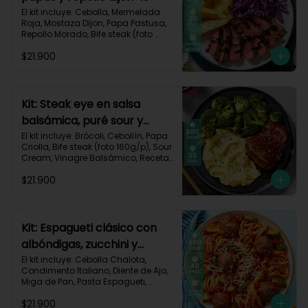
El kit incluye: Cebolla, Mermelada 
Roja, Mostaza Dijon, Papa Pastusa, 
Repollo Morado, Bife steak (foto 
160g/p), Romero, Vinagre 
$21.900
Balsámico, Vinagre de Vino Blanco, 
Receta Impresa.

755kcal | Carbohidratos 49g | 
Grasas 47g | Proteínas 36g
Kit: Steak eye en salsa
balsámica, puré sour y
brócoli-15
El kit incluye: Brócoli, Cebollín, Papa 
Criolla, Bife steak (foto 160g/p), Sour 
Cream, Vinagre Balsámico, Receta 
Impresa.

$21.900
Carbohidratos 70g | Grasas 49g | 
Proteínas 44g
Kit: Espagueti clásico con
albóndigas, zucchini y
parmesano-92
El kit incluye: Cebolla Chalota, 
Condimento Italiano, Diente de Ajo, 
Miga de Pan, Pasta Espagueti, 
Queso Parmesano Rallado, Res 
$21.900
Molida (150g/p), Salsa de Tomates 