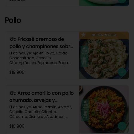
Pastusa, Queso Mozzarella Rallado, 
Salsa de Tomate, Vinagre 
Balsámico, Receta Impresa.

Pollo
1080 kcal | Carbohidratos 87g | 
Grasas 65g | Proteínas 37g
Kit: Fricasé cremoso de
pollo y champiñones sobre
puré de papa y espinacas-
El kit incluye: Ajo en Polvo, Caldo 
Concentrado, Cebollín, 
152
Champiñones, Espinacas, Papa 
Pastusa, 

$19.900
Pechuga de Pollo (foto 160g/p), 
Queso Crema, Sour Cream, Tomillo 
Seco, Receta Impresa.

650 kcal	| Carbohidratos 52g | 
Kit: Arroz amarillo con pollo
Grasas 32g | Proteínas 41g
ahumado, arvejas y
cilantro-131
El kit incluye: Arroz Jazmín, Arvejas, 
Cebolla Chalota, Cilantro, 
Cúrcuma, Diente de Ajo, Limón, 
Paprika, Pechuga de Pollo (foto 
$16.900
160g/p), Tomate, Receta Impresa.
