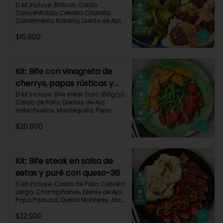
asado-137
El kit incluye: Brócoli, Caldo 
Concentrado, Cebolla Chalota, 
Condimento Italiano, Diente de Ajo, 
Miga de Pan, Papa Pastusa, Res 
$16.900
Molida (150g/p), Salsa de Soya, 
Receta Impresa
Kit: Bife con vinagreta de
cherrys, papas rústicas y
habichuelas-61
El kit incluye: Bife steak (foto 160g/p), 
Caldo de Pollo, Dientes de Ajo, 
Habichuelas, Mantequilla, Papa 
Pastusa, Romero, Tomate Tipo 
$20.900
Cherry, Vinagre Balsámico, Receta 
Impresa.

Carbohidratos 47g | Proteínas 28g | 
Grasas 40g
Kit: Bife steak en salsa de
setas y puré con queso-36
El kit incluye: Caldo de Pollo, Cebolla 
Larga, Champiñones, Diente de Ajo, 
Papa Pastusa, Queso Monterey Jack, 
Beaf steak (foto 160g/p), Sour 
$22.900
Cream y Receta impresa.
