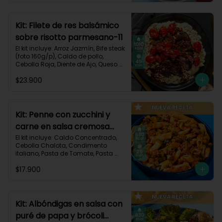
Carbohidratos 91g | Grasas 23g | 
Proteínas 38g
Kit: Filete de res balsámico
sobre risotto parmesano-11
El kit incluye: Arroz Jazmín, Bife steak 
(foto 160g/p), Caldo de pollo, 
Cebolla Roja, Diente de Ajo, Queso 
Parmesano, Sour Cream, Tomate 
$23.900
Tipo Cherry, Vinagre Balsámico y 
Receta impresa.
Kit: Penne con zucchini y
carne en salsa cremosa
italiana-146
El kit incluye: Caldo Concentrado, 
Cebolla Chalota, Condimento 
italiano, Pasta de Tomate, Pasta 
Penne, Queso Crema, Res Molida, 
$17.900
Zucchini Verde, Receta Impresa.

630 kcal	| Carbohidratos 81g | 
Grasas 15g | Proteínas 35g
Kit: Albóndigas en salsa con
puré de papa y brócoli