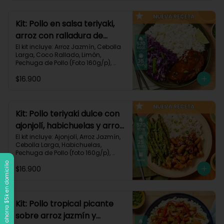
Carbohidratos 90g | Grasas 21g | 
Protaínas 40g
Kit: Pollo en salsa teriyaki,
arroz con ralladura de
coco y repollo salteado-
El kit incluye: Arroz Jazmín, Cebolla 
Larga, Coco Rallado, Limón, 
143
Pechuga de Pollo (Foto 160g/p), 
Repollo Morado, Salsa Teriyaki, 
$16.900
Receta Impresa

570 kcal | Carbohidratos 56g | 
Grasas 20g | Proteínas 37g
Kit: Pollo teriyaki dulce con
ajonjolí, habichuelas y arroz
jazmín-149
El kit incluye: Ajonjolí, Arroz Jazmín, 
Cebolla Larga, Habichuelas, 
Pechuga de Pollo (foto 160g/p), 
Salsa Teriyaki, Smoky Cinnamon 
Llega a $120k, ahorra $5k en domicilio
$16.900
Paprika, Receta Impresa.

570 kcal | Carbohidratos 68g | 
Grasas 15g | Proteínas 38g | 
Preparación 25 min
Kit: Pollo tropical picante
sobre arroz jazmín y