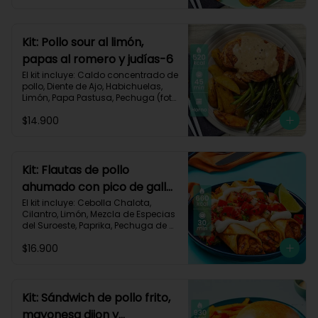
Carbohidratos 63g | Grasas 23g | 
Proteínas 32g
Kit: Pollo sour al limón,
papas al romero y judías-6
El kit incluye: Caldo concentrado de 
pollo, Diente de Ajo, Habichuelas, 
Limón, Papa Pastusa, Pechuga (foto 
160g/p), Pimienta negra especial, 
$14.900
Romero, Sour Cream y Receta 
Impresa.

Carbohidratos 42g | Grasas 23g | 
Proteínas 41g
Kit: Flautas de pollo
ahumado con pico de gallo
y sour cream-134
El kit incluye: Cebolla Chalota, 
Cilantro, Limón, Mezcla de Especias 
del Suroeste, Paprika, Pechuga de 
Pollo (foto 160g/p), Sour Cream, 
$16.900
Tomate, Tortillas de Harina, Receta 
Impresa.

660 kcal | Carbohidratos 56g | 
Grasas 30g | Proteínas 40g
Kit: Sándwich de pollo frito,
mayonesa dijon y