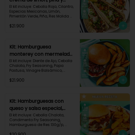
especias-17
El kit incluye: Cebolla Roja, Cilantro, 
Especias Mexicanas, Limón, 
Pimentón Verde, Piña, Res Molida 
(150g/p), Sour Cream, Tomate, 
$21.900
Tortillas de Harina (3/p) y Receta 
Impresa.

Carbohidratos 67g | Grasas 36g | 
Proteínas 31g
Kit: Hamburguesa
monterey con mermelada
de chalota y mayonesa de
El kit incluye: Diente de Ajo, Cebolla 
Chalota, Fry Seasoning, Papa 
ajo-66
Pastusa, Vinagre Balsámico, 
Mayonesa, Hamburguesa de Res 
$21.900
(125g/p), Pan Hamburguesa, Salsa 
de Tomate, Queso Monterey Jack 
Rallado, Receta Impresa.

Carbohidratos 88g | Grasas 53g | 
Kit: Hamburguesas con
Proteínas 42g
queso y salsa especial,
papas y cebolla
El kit incluye: Cebolla Chalota, 
Condimento Fry Seasoning, 
caramelizada-142
Hamburguesa de Res 130g/p, 
Mayonesa, Mostaza Dijon, Pan 
$20.900
Hamburguesa brioche, Papa 