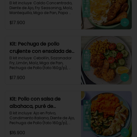
queso monterey-140
El kit incluye: Caldo Concentrado, 
Diente de Ajo, Fry Seasoning, Maíz, 
Mantequilla, Miga de Pan, Papa 
Pastusa, Pechuga de Pollo (foto 
$17.900
160g/p), Queso Monterey Jack, Sour 
Cream, Receta Impresa.

1200 Kcal | Carbohidratos 76g | 
Grasas 62g | Proteínas 49g
Kit: Pechuga de pollo
crujiente con ensalada de
pepino y maíz-8
El kit incluye: Cebollín, Sazonador 
Fry, Limón, Maíz, Miga de Pan, 
Pechuga de Pollo (foto 160g/p), 
Pepino Cohombro, Tomates Tipo 
$17.900
Cherry y Receta Impresa.

690 Kcal | Carbohidratos 49g | 
Grasas 21g | Proteínas 33g
Kit: Pollo con salsa de
albahaca, puré de
zanahorias y zucchini-85
El kit incluye: Ajo en Polvo, 
Condimento Italiano, Diente de Ajo, 
Pechuga de Pollo (foto 160g/p), 
Queso Crema, Sour Cream, 
$16.900
Zanahoria, Zucchini Verde, Receta 