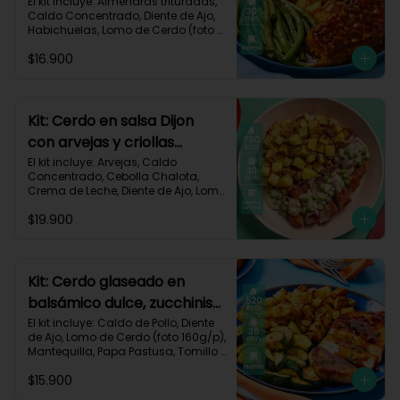
habichuelas y criollas al
El kit incluye: Almendras trituradas, 
Caldo Concentrado, Diente de Ajo, 
horno-144
Habichuelas, Lomo de Cerdo (foto 
160g/p), Mermelada Roja, Papa 
$16.900
Criolla, Receta Impresa.

550 kcal	| Carbohidratos 48g	| 
Grasas 26g	| Proteínas 30g
Kit: Cerdo en salsa Dijon
con arvejas y criollas
asadas-95
El kit incluye: Arvejas, Caldo 
Concentrado, Cebolla Chalota, 
Crema de Leche, Diente de Ajo, Lomo 
de Cerdo (foto 160g/p), Mantequilla, 
$19.900
Mostaza Dijon, Papa Criolla, 
Especias Smoky Cinnamon Paprika, 
Receta Impresa.

Carbohidratos 58g | Grasas 38g | 
Kit: Cerdo glaseado en
Proteínas 44g
balsámico dulce, zucchinis
y papas al tomillo-57
El kit incluye: Caldo de Pollo, Diente 
de Ajo, Lomo de Cerdo (foto 160g/p), 
Mantequilla, Papa Pastusa, Tomillo 
Seco, Vinagre Balsámico, Zucchini 
$15.900
Verde, Receta Impresa.
