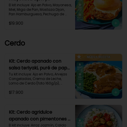
zanahorias asadas-79
El kit incluye: Ajo en Polvo, Mayonesa, 
Miel, Miga de Pan, Mostaza Dijon, 
Pan Hamburguesa, Pechuga de 
Pollo (foto 160g/p), Sour Cream, 
$19.900
Zanahoria.Receta Impresa.

930 kcal | Carbohidratos 80g | 
Grasas 50g | Proteínas 38g
Cerdo
Kit: Cerdo apanado con
salsa teriyaki, puré de papa
al ajillo y arvejas-150
Tu kit incluye: Ajo en Polvo, Arvejas 
Congeladas, Crema de Leche, 
Lomo de Cerdo (foto 160g/p), 
Mantequilla, Miga de Pan, Papa 
$17.900
Pastusa, Salsa teriyaki, Receta 
Impresa.

880 kcal | Carbohidratos 75g	| 
Grasas 45g | Proteínas 40g
Kit: Cerdo agridulce
apanado con pimentones y
arroz jazmín-116
El kit incluye: Arroz Jazmín, Caldo 