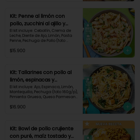
Carbohidratos 72g | Grasas 41g | 
Proteínas 49g
Kit: Penne al limón con
pollo, zucchini al ajillo y
cebollín-111
El kit incluye: Cebollín, Crema de 
Leche, Diente de Ajo, Limón, Pasta 
Penne, Pechuga de Pollo (foto 
160g/p), Queso Parmesano, 
$15.900
Zucchini Verde, Receta Impresa.

Carbohidratos 80g | Grasas 44g | 
Proteínas 47g
Kit: Tallarines con pollo al
limón, espinacas y
parmesano-68
El kit incluye: Ajo, Espinaca, Limón, 
Mantequilla, Pechuga (foto 160g/p), 
Pimienta Gruesa, Queso Parmesano, 
Tallarines, Receta Impresa.

$16.900
Carbohidratos 75g | Grasas 26g | 
Proteínas 50g
Kit: Bowl de pollo crujiente
con puré, maíz tostado y