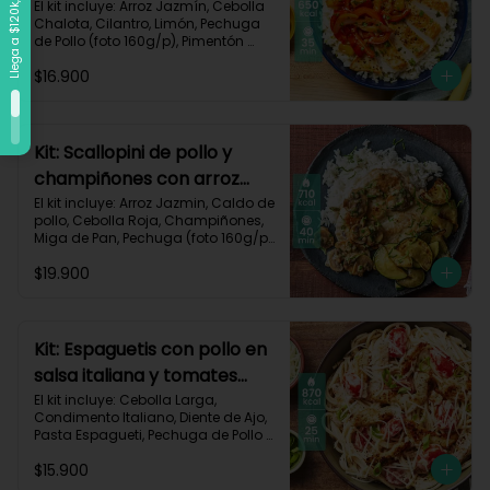
vegetales-109
El kit incluye: Arroz Jazmín, Cebolla 
Chalota, Cilantro, Limón, Pechuga 
de Pollo (foto 160g/p), Pimentón 
Rojo, Pimienta Roja, Piña, Salsa 
$16.900
Teriyaki, Receta Impresa.

Carbohidratos 72g	| Grasas 25g | 
Proteínas 34g
Kit: Scallopini de pollo y
champiñones con arroz
jazmín-5
El kit incluye: Arroz Jazmin, Caldo de 
pollo, Cebolla Roja, Champiñones, 
Miga de Pan, Pechuga (foto 160g/p), 
Perejil, Sour Cream, Zucchini y 
$19.900
Receta impresa.

Carbohidratos 71g | Grasas 25g | 
Proteínas 51g
Kit: Espaguetis con pollo en
salsa italiana y tomates
uvalina-129
El kit incluye: Cebolla Larga, 
Condimento Italiano, Diente de Ajo, 
Pasta Espagueti, Pechuga de Pollo 
(foto 160g/p), Queso Crema, Queso 
$15.900
Parmesano, Tomate Tipo Cherry, 
Receta Impresa.
