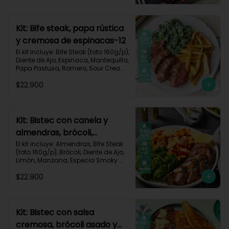
Carbohidratos 35g | Grasas 67g | 
Proteinas 62g
Kit: Bife steak, papa rústica
y cremosa de espinacas-12
El kit incluye: Bife Steak (foto 160g/p), 
Diente de Ajo, Espinaca, Mantequilla, 
Papa Pastusa, Romero, Sour Cream 
y Receta Impresa.

$22.900
Carbohidratos 40g | Grasas 23g | 
Proteínas 43g
Kit: Bistec con canela y
almendras, brócoli,
zanahorias asadas y
El kit incluye: Almendras, Bife Steak 
(foto 160g/p), Brócoli, Diente de Ajo, 
manzana-60
Limón, Manzana, Especia Smoky 
Cinnamon Paprika, Zanahoria, 
$22.900
Receta Impresa.

Carbohidratos 46g | Proteínas 35g | 
Grasas 26g
Kit: Bistec con salsa
cremosa, brócoli asado y