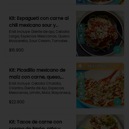
Triturados, Zucchini Verde, Receta 
Impresa.

Carbohidratos 90g | Grasas 49g | 
Kit: Espagueti con carne al
Proteínas 45g
chili mexicano sour y
queso-35
El kit incluye: Diente de ajo, Cebolla 
Larga, Especias Mexicanas, Queso 
Mozzarella, Sour Cream, Tomates 
Triturados, Espagueti, Carne de Res 
$16.900
Molida (150g/p), Receta Impresa.

930 kcal | Carbohidratos 107g | 
Grasas 33g | Proteínas 45g
Kit: Picadillo mexicano de
maíz con carne, queso,
criollas y crema de limón-
El kit incluye: Cebolla Chalota, 
Cilantro, Diente de Ajo, Especias 
139
Mexicanas, Limón, Maíz, Mayonesa, 
Papa Criolla, Pimentón, Queso 
$22.900
Mozzarella Rallado, Carne de Res 
Molida (150g/p), Receta Impresa.

940 Kcal | Carbohidratos 75g | 
Grasas 30g | Proteínas 40g
Kit: Tacos de carne con
crema de limón, piña y