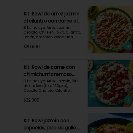
Kit: Bowl de arroz jazmin
al cilantro con carne al
pastor y pico de gallo-
El kit incluye: Arroz Jazmín, 
Cebolla, Chile en Polvo, Cilantro, 
84
Limón, Pimentón verde, Piña, 
Queso Mozzarella Rallado, Res 
$20.900
Molida (150g/p), Sour Cream, 
Tomate, Receta Impresa.

820 kcal | Carbohidratos 72g | 
Grasas 46g | Proteínas 30g
Kit: Bowl de carne con
chimichurri cremoso,
pimentón y tomate-115
El kit incluye: Arroz Jazmín, Bife 
de cadera (foto 160g/p), 
Cebolla Chalota, Cilantro 
Fresco, Diente de Ajo, Limón, 
$22.900
Mezcla de Especias del 
Suroeste, Pimentón Rojo, Sour 
Cream, Tomate, Receta 
Impresa.

Kit: Bowl jazmín con
Carbohidratos 87g | Grasas 21g 
especias, pico de gallo y
| Proteínas 44g