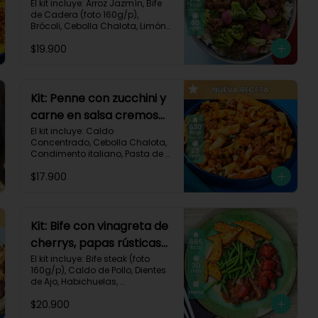
brócoli y cebolla-114
El kit incluye: Arroz Jazmín, Bife 
de Cadera (foto 160g/p), 
Brócoli, Cebolla Chalota, Limón, 
Pimienta Roja, Salsa Teriyaki, 
$19.900
Receta Impresa.

Carbohidratos 91g | Grasas 23g 
| Proteínas 38g
Kit: Penne con zucchini y
carne en salsa cremosa
italiana-146
El kit incluye: Caldo 
Concentrado, Cebolla Chalota, 
Condimento italiano, Pasta de 
Tomate, Pasta Penne, Queso 
$17.900
Crema, Res Molida, Zucchini 
Verde, Receta Impresa.

630 kcal	| Carbohidratos 81g | 
Grasas 15g | Proteínas 35g
Kit: Bife con vinagreta de
cherrys, papas rústicas
y habichuelas-61
El kit incluye: Bife steak (foto 
160g/p), Caldo de Pollo, Dientes 
de Ajo, Habichuelas, 
Mantequilla, Papa Pastusa, 
$20.900
Romero, Tomate Tipo Cherry, 
Vinagre Balsámico, Receta 