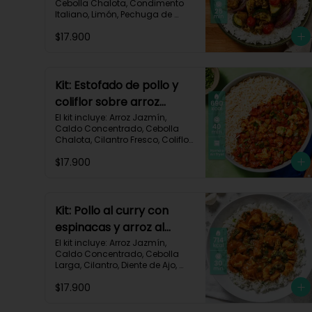
Cebolla Chalota, Condimento 
Italiano, Limón, Pechuga de 
Pollo (foto 160g/p), Salsa 
$17.900
Teriyaki, Tomate Tipo Cherry, 
Zucchini, Receta Impresa.

770 kcal	Carbohidratos 75g | 
Grasas 22g | Proteínas 37g
Kit: Estofado de pollo y
coliflor sobre arroz
jazmín-106
El kit incluye: Arroz Jazmín, 
Caldo Concentrado, Cebolla 
Chalota, Cilantro Fresco, Coliflor 
Cortado, Especias Mexicanas, 
$17.900
Pechuga de Pollo (foto 160g/p), 
Pimentón Verde, Salsa de 
Tomates Triturados, Receta 
Impresa.

Kit: Pollo al curry con
Carbohidratos 79g | Grasas 21g 
espinacas y arroz al
| Proteínas 42g
cilantro-93
El kit incluye: Arroz Jazmín, 
Caldo Concentrado, Cebolla 
Larga, Cilantro, Diente de Ajo, 
Espinaca Baby, Curry, Pasta de 
$17.900
Tomate, Pechuga (foto 160g/p), 
Tomates Triturados, Receta 
Impresa.
