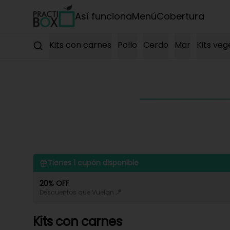
Así funciona
Menú
Cobertura
Kits con carnes
Pollo
Cerdo
Mar
Kits veg
Tienes
1
cupón disponible
20% OFF
Descuentos que Vuelan 🪁
Kits con carnes