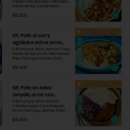
Caldo Concentrado, Cebolleta, 
Diente de Ajo, Condimento 
Italiano, Papa, Paprika, Pechuga 
$15.900
de Pollo (foto 160g/p), Queso 
Crema, Receta Impresa.

740 kcal | Carbohidratos 106g | 
Grasas 14g | Proteínas 41g
Kit: Pollo al curry
agridulce sobre arroz
jazmín y zucchini
El kit incluye: Arroz Jazmín, Curry, 
Diente de Ajo, Limón, Mermelada 
horneado-148
Roja, Pechuga de Pollo (foto 
160g/p), Sour Cream, Zucchini 
$16.900
Verde, Receta Impresa.

650 kcal	| Carbohidratos 60g | 
Grasas 25g | Proteínas 37g
Kit: Pollo en salsa
teriyaki, arroz con
ralladura de coco y
El kit incluye: Arroz Jazmín, 
Cebolla Larga, Coco Rallado, 
repollo salteado-143
Limón, Pechuga de Pollo (Foto 
160g/p), Repollo Morado, Salsa 
$16.900
Teriyaki, Receta Impresa

570 kcal | Carbohidratos 56g | 