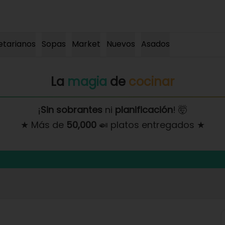
etarianos
Sopas
Market
Nuevos
Asados
La
magia
de
cocinar
¡
Sin sobrantes
ni
planificación
! 🤯
★ Más de
50,000
🍛 platos entregados ★