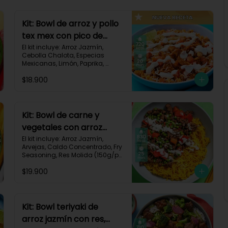
Kit: Bowl de arroz y pollo
tex mex con pico de
gallo, queso y sour
El kit incluye: Arroz Jazmín, 
Cebolla Chalota, Especias 
cream-147
Mexicanas, Limón, Paprika, 
Pasta de Tomate, Pechuga de 
$18.900
Pollo, Queso Mozzarella, Sour 
Cream, Tomate, Receta 
Impresa.

720 kcal	| Carbohidratos 73g | 
Kit: Bowl de carne y
Grasas 25g | Proteínas 41g
vegetales con arroz
dorado-94
El kit incluye: Arroz Jazmín, 
Arvejas, Caldo Concentrado, Fry 
Seasoning, Res Molida (150g/p), 
Diente de Ajo, Cúrcuma, 
$19.900
Mayonesa, Pimentón Rojo, 
Receta Impresa.

Carbohidratos 76g | Grasas 
45g | Proteínas 31g
Kit: Bowl teriyaki de
arroz jazmín con res,