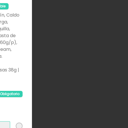
ible
mín, Caldo
rga,
illa,
asta de
160g/p),
ream,
.
sas 38g |
Obligatorio