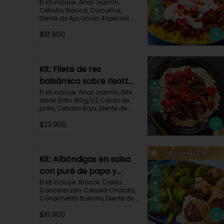
crema de limón-82
El kit incluye: Arroz Jazmín, 
Cebolla Blanca, Cúrcuma, 
Diente de Ajo, Limón, Especias 
del Suroeste, Pasta de Tomate, 
$18.900
Res Molida (150g/p), Sour 
Cream, Tomate, Receta 
Impresa.

730 kcal | Carbohidratos 82g | 
Kit: Filete de res
Grasas 32g | Proteínas 28g
balsámico sobre risotto
parmesano-11
El kit incluye: Arroz Jazmín, Bife 
steak (foto 160g/p), Caldo de 
pollo, Cebolla Roja, Diente de 
Ajo, Queso Parmesano, Sour 
$23.900
Cream, Tomate Tipo Cherry, 
Vinagre Balsámico y Receta 
impresa.
Kit: Albóndigas en salsa
con puré de papa y
brócoli asado-137
El kit incluye: Brócoli, Caldo 
Concentrado, Cebolla Chalota, 
Condimento Italiano, Diente de 
Ajo, Miga de Pan, Papa Pastusa, 
$16.900
Res Molida (150g/p), Salsa de 
Soya, Receta Impresa