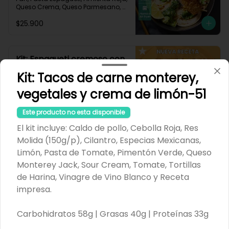
Queso Crema, Queso Parmesano, 
Salmón (120g/p - peso congelado), 
$25.900
Receta Impresa

Carbohidratos 91g	| Grasas 64g | 
Proteínas 53g
Kit: Espagueti cremoso con
camarones al limón, maíz y
Kit: Tacos de carne monterey,
zucchini-151
El kit incluye: Camarones (130g/p - 
vegetales y crema de limón-51
peso congelado), Cebolla Chalota, 
Crema de Leche, Diente de Ajo, 
Limón, Maíz, Pasta Espagueti, Perejil 
Este producto no esta disponible
$20.900
Fresco, Queso Parmesano, Zucchini 
Verde, Receta Impresa.

El kit incluye: Caldo de pollo, Cebolla Roja, Res
Molida (150g/p), Cilantro, Especias Mexicanas,
680 kcal	| Carbohidratos 84g | 
Grasas 21g | Proteínas 35g
Kit: Arroz jazmín con
Limón, Pasta de Tomate, Pimentón Verde, Queso
camarones, crema agria y
Monterey Jack, Sour Cream, Tomate, Tortillas
cilantro-69
El kit incluye: Arroz Jazmín, Caldo de 
de Harina, Vinagre de Vino Blanco y Receta
Pollo, Camarones (130g/p - peso 
impresa.
congelado), Cebolla Chalota, 
Cilantro, Diente de Ajo, Limón, Pasta 
$19.900
de Tomate, Pimentón Verde, Smoky 
Carbohidratos 58g | Grasas 40g | Proteínas 33g
Cinnamon Paprika, Sour Cream, 
Receta impresa.
