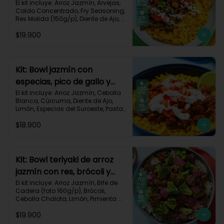
dorado-94
El kit incluye: Arroz Jazmín, Arvejas, 
Caldo Concentrado, Fry Seasoning, 
Res Molida (150g/p), Diente de Ajo, 
Cúrcuma, Mayonesa, Pimentón 
$19.900
Rojo, Receta Impresa.

Carbohidratos 76g | Grasas 45g | 
Proteínas 31g
Kit: Bowl jazmín con
especias, pico de gallo y
crema de limón-82
El kit incluye: Arroz Jazmín, Cebolla 
Blanca, Cúrcuma, Diente de Ajo, 
Limón, Especias del Suroeste, Pasta 
de Tomate, Res Molida (150g/p), 
$18.900
Sour Cream, Tomate, Receta 
Impresa.

730 kcal | Carbohidratos 82g | 
Grasas 32g | Proteínas 28g
Kit: Bowl teriyaki de arroz
jazmín con res, brócoli y
cebolla-114
El kit incluye: Arroz Jazmín, Bife de 
Cadera (foto 160g/p), Brócoli, 
Cebolla Chalota, Limón, Pimienta 
Roja, Salsa Teriyaki, Receta 
$19.900
Impresa.
