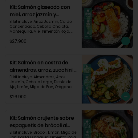
Carbohidratos 96g | Grasas 48g | 
Kit: Salmón glaseado con
Proteínas 51g
miel, arroz jazmín y
vegetales horneados-121
El kit incluye: Arroz Jazmín, Caldo 
Concentrado, Cebolla Chalota, 
Mantequilla, Miel, Pimentón Rojo, 
Salmón (120g/p - peso congelado), 
$27.900
Zanahoria, Zucchini Verde, Receta 
Impresa.

Carbohidratos 88g | Grasas 43g | 
Proteínas 35g
Kit: Salmón en costra de
almendras, arroz, zucchini y
salsa de limón-126
El kit incluye: Almendras, Arroz 
Jazmín, Cebolla Larga, Diente de 
Ajo, Limón, Miga de Pan, Orégano 
Seco, Salmón (120g/p - peso 
$26.900
congelado), Sour Cream, Zucchini 
Verde, Receta Impresa.

Carbohidratos 30g | Grasas 47g	| 
Proteínas 36g
Kit: Salmón crujiente sobre
espaguetis de brócoli al
limón-122
El kit incluye: Brócoli, Limón, Miga de 
Pan, Pasta Espagueti, Pimienta Roja, 