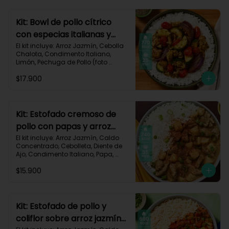
Carbohidratos 77g | Grasas 13g | 
Proteínas 37g | 580 kcal
Kit: Bowl de pollo cítrico
con especias italianas y
vegetales asados-135
El kit incluye: Arroz Jazmín, Cebolla 
Chalota, Condimento Italiano, 
Limón, Pechuga de Pollo (foto 
160g/p), Salsa Teriyaki, Tomate Tipo 
$17.900
Cherry, Zucchini, Receta Impresa.

770 kcal	Carbohidratos 75g | 
Grasas 22g | Proteínas 37g
Kit: Estofado cremoso de
pollo con papas y arroz
jazmín-127
El kit incluye: Arroz Jazmín, Caldo 
Concentrado, Cebolleta, Diente de 
Ajo, Condimento Italiano, Papa, 
Paprika, Pechuga de Pollo (foto 
$15.900
160g/p), Queso Crema, Receta 
Impresa.

740 kcal | Carbohidratos 106g | 
Grasas 14g | Proteínas 41g
Kit: Estofado de pollo y
coliflor sobre arroz jazmín-