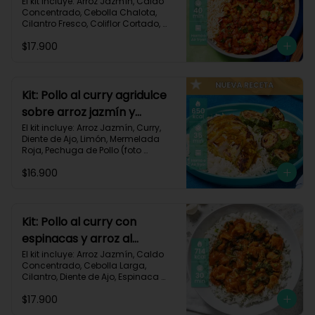
106
El kit incluye: Arroz Jazmín, Caldo 
Concentrado, Cebolla Chalota, 
Cilantro Fresco, Coliflor Cortado, 
Especias Mexicanas, Pechuga de 
$17.900
Pollo (foto 160g/p), Pimentón Verde, 
Salsa de Tomates Triturados, 
Receta Impresa.

Carbohidratos 79g | Grasas 21g | 
Kit: Pollo al curry agridulce
Proteínas 42g
sobre arroz jazmín y
zucchini horneado-148
El kit incluye: Arroz Jazmín, Curry, 
Diente de Ajo, Limón, Mermelada 
Roja, Pechuga de Pollo (foto 
160g/p), Sour Cream, Zucchini 
$16.900
Verde, Receta Impresa.

650 kcal	| Carbohidratos 60g | 
Grasas 25g | Proteínas 37g
Kit: Pollo al curry con
espinacas y arroz al
cilantro-93
El kit incluye: Arroz Jazmín, Caldo 
Concentrado, Cebolla Larga, 
Cilantro, Diente de Ajo, Espinaca 
Baby, Curry, Pasta de Tomate, 
$17.900
Pechuga (foto 160g/p), Tomates 
Triturados, Receta Impresa.
