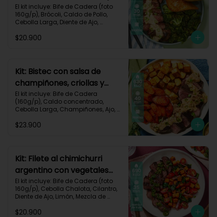
pan de ajo-67
El kit incluye: Bife de Cadera (foto 
160g/p), Brócoli, Caldo de Pollo, 
Cebolla Larga, Diente de Ajo, 
Mantequilla, Mostaza Dijon, Pan 
$20.900
Hamburguesa, Sour Cream, Receta 
Impresa.

Carbohidratos 37g | Grasas 39g | 
Proteínas 36g
Kit: Bistec con salsa de
champiñones, criollas y
zanahorias asadas-87
El kit incluye: Bife de Cadera 
(160g/p), Caldo concentrado, 
Cebolla Larga, Champiñones, Ajo, 
Mantequilla, Papa Criolla, Sour 
$23.900
Cream, Zanahoria, Receta Impresa.

Carbohidratos 48g	| Grasas 35g | 
Proteínas 33g
Kit: Filete al chimichurri
argentino con vegetales
horneados-110
El kit incluye: Bife de Cadera (foto 
160g/p), Cebolla Chalota, Cilantro, 
Diente de Ajo, Limón, Mezcla de 
Especias del Suroeste, Pimentón 
$20.900
Verde, Tomate Tipo Cherry, 