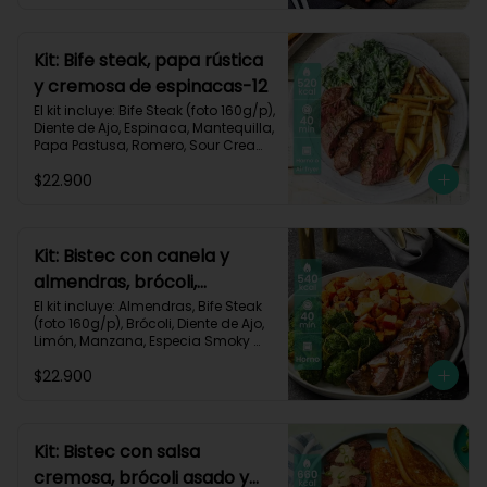
Carbohidratos 35g | Grasas 67g | 
Proteinas 62g
Kit: Bife steak, papa rústica
y cremosa de espinacas-12
El kit incluye: Bife Steak (foto 160g/p), 
Diente de Ajo, Espinaca, Mantequilla, 
Papa Pastusa, Romero, Sour Cream 
y Receta Impresa.

$22.900
Carbohidratos 40g | Grasas 23g | 
Proteínas 43g
Kit: Bistec con canela y
almendras, brócoli,
zanahorias asadas y
El kit incluye: Almendras, Bife Steak 
(foto 160g/p), Brócoli, Diente de Ajo, 
manzana-60
Limón, Manzana, Especia Smoky 
Cinnamon Paprika, Zanahoria, 
$22.900
Receta Impresa.

Carbohidratos 46g | Proteínas 35g | 
Grasas 26g
Kit: Bistec con salsa
cremosa, brócoli asado y