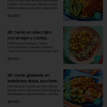
habichuelas y criollas al
El kit incluye: Almendras trituradas, 
Caldo Concentrado, Diente de Ajo, 
horno-144
Habichuelas, Lomo de Cerdo (foto 
160g/p), Mermelada Roja, Papa 
$16.900
Criolla, Receta Impresa.

550 kcal	| Carbohidratos 48g	| 
Grasas 26g	| Proteínas 30g
Kit: Cerdo en salsa Dijon
con arvejas y criollas
asadas-95
El kit incluye: Arvejas, Caldo 
Concentrado, Cebolla Chalota, 
Crema de Leche, Diente de Ajo, Lomo 
de Cerdo (foto 160g/p), Mantequilla, 
$19.900
Mostaza Dijon, Papa Criolla, 
Especias Smoky Cinnamon Paprika, 
Receta Impresa.

Carbohidratos 58g | Grasas 38g | 
Kit: Cerdo glaseado en
Proteínas 44g
balsámico dulce, zucchinis
y papas al tomillo-57
El kit incluye: Caldo de Pollo, Diente 
de Ajo, Lomo de Cerdo (foto 160g/p), 
Mantequilla, Papa Pastusa, Tomillo 
Seco, Vinagre Balsámico, Zucchini 
$15.900
Verde, Receta Impresa.
