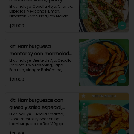
especias-17
El kit incluye: Cebolla Roja, Cilantro, 
Especias Mexicanas, Limón, 
Pimentón Verde, Piña, Res Molida 
(150g/p), Sour Cream, Tomate, 
$21.900
Tortillas de Harina (3/p) y Receta 
Impresa.

Carbohidratos 67g | Grasas 36g | 
Proteínas 31g
Kit: Hamburguesa
monterey con mermelada
de chalota y mayonesa de
El kit incluye: Diente de Ajo, Cebolla 
Chalota, Fry Seasoning, Papa 
ajo-66
Pastusa, Vinagre Balsámico, 
Mayonesa, Hamburguesa de Res 
$21.900
(125g/p), Pan Hamburguesa, Salsa 
de Tomate, Queso Monterey Jack 
Rallado, Receta Impresa.

Carbohidratos 88g | Grasas 53g | 
Kit: Hamburguesas con
Proteínas 42g
queso y salsa especial,
papas y cebolla
El kit incluye: Cebolla Chalota, 
Condimento Fry Seasoning, 
caramelizada-142
Hamburguesa de Res 130g/p, 
Mayonesa, Mostaza Dijon, Pan 
$20.900
Hamburguesa brioche, Papa 