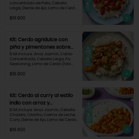
concentrado de Pollo, Cebolla 
Larga, Diente de Ajo, Lomo de Cerdo 
(foto 160g/p), Miga de Pan, 
$19.900
Pimentón Rojo, Salsa de Soya, 
Vinagre de Vino Blanco, Receta 
Impresa.

Carbohidratos 87g | Grasas 21g | 
Kit: Cerdo agridulce con
Proteínas 44g
piña y pimentones sobre
arroz jazmín-101
El kit incluye: Arroz Jazmín, Caldo 
Concentrado, Cebolla Larga, Fry 
Seasoning, Lomo de Cerdo (foto 
160g/p), Miga de Pan, Pimentón, 
$18.900
Piña, Salsa de Soya, Vinagre de 
Manzana, Receta Impresa.

Carbohidratos 93g | Grasas 20g | 
Proteínas 41g
Kit: Cerdo al curry al estilo
indio con arroz y
pimentón-73
El kit incluye: Arroz Jazmín, Cebolla 
Chalota, Cilantro, Crema de Leche, 
Curry, Diente de Ajo, Lomo de Cerdo 
(foto 160g/p), Paprika, Pimentón 
$19.900
Rojo, Sour Cream, Receta Impresa.
