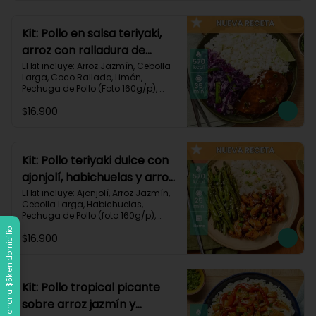
Carbohidratos 90g | Grasas 21g | 
Protaínas 40g
Kit: Pollo en salsa teriyaki,
arroz con ralladura de
coco y repollo salteado-
El kit incluye: Arroz Jazmín, Cebolla 
Larga, Coco Rallado, Limón, 
143
Pechuga de Pollo (Foto 160g/p), 
Repollo Morado, Salsa Teriyaki, 
$16.900
Receta Impresa

570 kcal | Carbohidratos 56g | 
Grasas 20g | Proteínas 37g
Kit: Pollo teriyaki dulce con
ajonjolí, habichuelas y arroz
jazmín-149
El kit incluye: Ajonjolí, Arroz Jazmín, 
Cebolla Larga, Habichuelas, 
Pechuga de Pollo (foto 160g/p), 
Salsa Teriyaki, Smoky Cinnamon 
Llega a $120k, ahorra $5k en domicilio
$16.900
Paprika, Receta Impresa.

570 kcal | Carbohidratos 68g | 
Grasas 15g | Proteínas 38g | 
Preparación 25 min
Kit: Pollo tropical picante
sobre arroz jazmín y