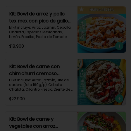
820 kcal | Carbohidratos 72g | 
Grasas 46g | Proteínas 30g
Kit: Bowl de arroz y pollo
tex mex con pico de gallo,
queso y sour cream-147
El kit incluye: Arroz Jazmín, Cebolla 
Chalota, Especias Mexicanas, 
Limón, Paprika, Pasta de Tomate, 
Pechuga de Pollo, Queso Mozzarella, 
$18.900
Sour Cream, Tomate, Receta 
Impresa.

720 kcal	| Carbohidratos 73g | 
Grasas 25g | Proteínas 41g
Kit: Bowl de carne con
chimichurri cremoso,
pimentón y tomate-115
El kit incluye: Arroz Jazmín, Bife de 
cadera (foto 160g/p), Cebolla 
Chalota, Cilantro Fresco, Diente de 
Ajo, Limón, Mezcla de Especias del 
$22.900
Suroeste, Pimentón Rojo, Sour 
Cream, Tomate, Receta Impresa.

Carbohidratos 87g | Grasas 21g | 
Proteínas 44g
Kit: Bowl de carne y
vegetales con arroz