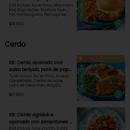
zanahorias asadas-79
El kit incluye: Ajo en Polvo, Mayonesa, 
Miel, Miga de Pan, Mostaza Dijon, 
Pan Hamburguesa, Pechuga de 
Pollo (foto 160g/p), Sour Cream, 
$19.900
Zanahoria.Receta Impresa.

930 kcal | Carbohidratos 80g | 
Grasas 50g | Proteínas 38g
Cerdo
Kit: Cerdo apanado con
salsa teriyaki, puré de papa
al ajillo y arvejas-150
Tu kit incluye: Ajo en Polvo, Arvejas 
Congeladas, Crema de Leche, 
Lomo de Cerdo (foto 160g/p), 
Mantequilla, Miga de Pan, Papa 
$17.900
Pastusa, Salsa teriyaki, Receta 
Impresa.

880 kcal | Carbohidratos 75g	| 
Grasas 45g | Proteínas 40g
Kit: Cerdo agridulce
apanado con pimentones y
arroz jazmín-116
El kit incluye: Arroz Jazmín, Caldo 