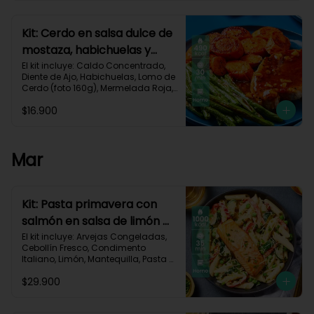
Carbohidratos 40g | Grasas 25g | 
Proteínas 34g
Kit: Cerdo en salsa dulce de
mostaza, habichuelas y
zanahorias asadas-133
El kit incluye: Caldo Concentrado, 
Diente de Ajo, Habichuelas, Lomo de 
Cerdo (foto 160g), Mermelada Roja, 
Mostaza Dijon, Zanahoria, Receta 
$16.900
Impresa.

490 kcal	| Carbohidratos 35g	| 
Grasas 27g | Proteínas 29g
Mar
Kit: Pasta primavera con
salmón en salsa de limón y
vegetales asados-123
El kit incluye: Arvejas Congeladas, 
Cebollín Fresco, Condimento 
Italiano, Limón, Mantequilla, Pasta 
Penne, Pimentón, Queso Crema, 
$29.900
Queso Parmesano, Salmón (120g/p 
- peso congelado), Zucchini, 
Receta Impresa.
