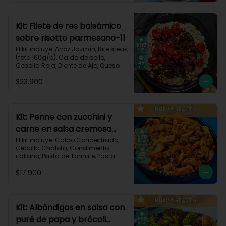
Carbohidratos 91g | Grasas 23g | 
Proteínas 38g
Kit: Filete de res balsámico
sobre risotto parmesano-11
El kit incluye: Arroz Jazmín, Bife steak 
(foto 160g/p), Caldo de pollo, 
Cebolla Roja, Diente de Ajo, Queso 
Parmesano, Sour Cream, Tomate 
$23.900
Tipo Cherry, Vinagre Balsámico y 
Receta impresa.
Kit: Penne con zucchini y
carne en salsa cremosa
italiana-146
El kit incluye: Caldo Concentrado, 
Cebolla Chalota, Condimento 
italiano, Pasta de Tomate, Pasta 
Penne, Queso Crema, Res Molida, 
$17.900
Zucchini Verde, Receta Impresa.

630 kcal	| Carbohidratos 81g | 
Grasas 15g | Proteínas 35g
Kit: Albóndigas en salsa con
puré de papa y brócoli