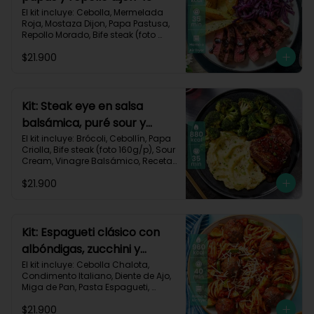
El kit incluye: Cebolla, Mermelada 
Roja, Mostaza Dijon, Papa Pastusa, 
Repollo Morado, Bife steak (foto 
160g/p), Romero, Vinagre 
$21.900
Balsámico, Vinagre de Vino Blanco, 
Receta Impresa.

755kcal | Carbohidratos 49g | 
Grasas 47g | Proteínas 36g
Kit: Steak eye en salsa
balsámica, puré sour y
brócoli-15
El kit incluye: Brócoli, Cebollín, Papa 
Criolla, Bife steak (foto 160g/p), Sour 
Cream, Vinagre Balsámico, Receta 
Impresa.

$21.900
Carbohidratos 70g | Grasas 49g | 
Proteínas 44g
Kit: Espagueti clásico con
albóndigas, zucchini y
parmesano-92
El kit incluye: Cebolla Chalota, 
Condimento Italiano, Diente de Ajo, 
Miga de Pan, Pasta Espagueti, 
Queso Parmesano Rallado, Res 
$21.900
Molida (150g/p), Salsa de Tomates 