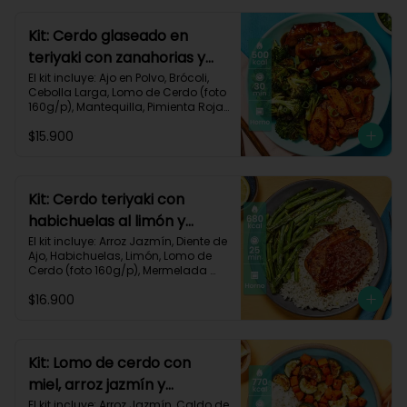
640 kcal | Carbohidratos 68g | 
Grasas 22g | Proteínas 40g
Kit: Cerdo glaseado en
teriyaki con zanahorias y
brócoli asados-125
El kit incluye: Ajo en Polvo, Brócoli, 
Cebolla Larga, Lomo de Cerdo (foto 
160g/p), Mantequilla, Pimienta Roja, 
Salsa Teriyaki, Zanahoria, Receta 
$15.900
Impresa.

Carbohidratos 38g | Grasas 26g | 
Proteínas 32g
Kit: Cerdo teriyaki con
habichuelas al limón y
arroz al ajillo-3
El kit incluye: Arroz Jazmín, Diente de 
Ajo, Habichuelas, Limón, Lomo de 
Cerdo (foto 160g/p), Mermelada 
Roja, Salsa Teriyaki, Receta 
$16.900
Impresa.

Carbohidratos 66g | Grasas 31g | 
Proteínas 37g
Kit: Lomo de cerdo con
miel, arroz jazmín y
verduras al limón-76
El kit incluye: Arroz Jazmín, Caldo de 