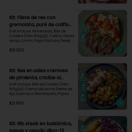
Zanahoria, Receta Impresa.

Carbohidratos 51g | Graasa 43g	| 
Proteínas 29g
Kit: Filete de res con
gremolata, puré de coliflor
y cherrys-71
El kit incluye: Almendras, Bife de 
Cadera (foto 160g/p), Coliflor, Diente 
de Ajo, Limón, Papa Pastusa, Perejil 
Fresco, Sour Cream, Tomate Tipo 
$19.900
Cherry, Receta Impresa.

Carbohidratos 49g | Grasas 58g | 
Proteínas 47g
Kit: Res en salsa cremosa
de pimienta, criollas al
romero y verduras-105
El kit incluye: Bife de Cadera (foto 
160g/p), Crema de Leche, Diente de 
Ajo, Espinaca, Mantequilla, Papas 
Criollas, Pimienta Negra, Romero 
$21.900
Fresco, Zanahoria, Receta Impresa.

511 kcal | Carbohidratos 37g | 
Grasas 22g | Proteínas 39g
Kit: Rib steak en balsámica,
papas y repollo dijon-13