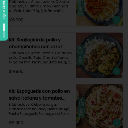
vegetales-109
El kit incluye: Arroz Jazmín, Cebolla 
Chalota, Cilantro, Limón, Pechuga 
de Pollo (foto 160g/p), Pimentón 
Rojo, Pimienta Roja, Piña, Salsa 
$16.900
Teriyaki, Receta Impresa.

Carbohidratos 72g	| Grasas 25g | 
Proteínas 34g
Kit: Scallopini de pollo y
champiñones con arroz
jazmín-5
El kit incluye: Arroz Jazmin, Caldo de 
pollo, Cebolla Roja, Champiñones, 
Miga de Pan, Pechuga (foto 160g/p), 
Perejil, Sour Cream, Zucchini y 
$19.900
Receta impresa.

Carbohidratos 71g | Grasas 25g | 
Proteínas 51g
Kit: Espaguetis con pollo en
salsa italiana y tomates
uvalina-129
El kit incluye: Cebolla Larga, 
Condimento Italiano, Diente de Ajo, 
Pasta Espagueti, Pechuga de Pollo 
(foto 160g/p), Queso Crema, Queso 
$15.900
Parmesano, Tomate Tipo Cherry, 
Receta Impresa.
