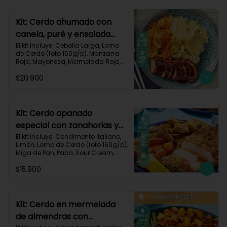
700 kcal | Carbohidratos 101g | 
Grasas 13g | Proteínas 33g
Kit: Cerdo ahumado con
canela, puré y ensalada
dulce-2
El kit incluye: Cebolla Larga, Lomo 
de Cerdo (foto 160g/p), Manzana 
Roja, Mayonesa, Mermelada Roja, 
Papa Pastusa, Condimento Smoky 
$20.900
Cinnamon Paprika, Sour Cream, 
Vinagre de Vino Blanco, Zanahoria 
y Receta Impresa.

Carbohidratos 59g | Grasas 19g | 
Kit: Cerdo apanado
Proteínas 36g
especial con zanahorias y
papas al horno-58
El kit incluye: Condimento italiano, 
Limón, Lomo de Cerdo (foto 160g/p), 
Miga de Pan, Papa, Sour Cream, 
Zanahoria, Receta impresa.

$15.900
Carbohidratos 64g | Proteínas 37g | 
Grasas 37g
Kit: Cerdo en mermelada
de almendras con