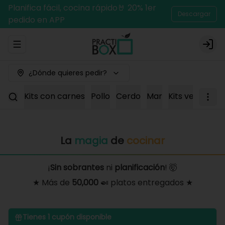
Planifica fácil, cocina rápido🤘 20% 1er
Descargar
pedido en APP
Abrir menu de navegación
Logi
¿Dónde quieres pedir?
Kits con carnes
Pollo
Cerdo
Mar
Kits vegetaria
La
magia
de
cocinar
¡
Sin sobrantes
ni
planificación
! 🤯
★ Más de
50,000
🍛 platos entregados ★
Tienes
1
cupón disponible