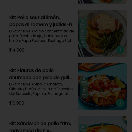
Carbohidratos 63g | Grasas 23g | 
Proteínas 32g
Kit: Pollo sour al limón,
papas al romero y judías-6
El kit incluye: Caldo concentrado de 
pollo, Diente de Ajo, Habichuelas, 
Limón, Papa Pastusa, Pechuga (foto 
160g/p), Pimienta negra especial, 
$14.900
Romero, Sour Cream y Receta 
Impresa.

Carbohidratos 42g | Grasas 23g | 
Proteínas 41g
Kit: Flautas de pollo
ahumado con pico de gallo
y sour cream-134
El kit incluye: Cebolla Chalota, 
Cilantro, Limón, Mezcla de Especias 
del Suroeste, Paprika, Pechuga de 
Pollo (foto 160g/p), Sour Cream, 
$16.900
Tomate, Tortillas de Harina, Receta 
Impresa.

660 kcal | Carbohidratos 56g | 
Grasas 30g | Proteínas 40g
Kit: Sándwich de pollo frito,
mayonesa dijon y