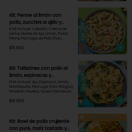
Carbohidratos 72g | Grasas 41g | 
Proteínas 49g
Kit: Penne al limón con
pollo, zucchini al ajillo y
cebollín-111
El kit incluye: Cebollín, Crema de 
Leche, Diente de Ajo, Limón, Pasta 
Penne, Pechuga de Pollo (foto 
160g/p), Queso Parmesano, 
$15.900
Zucchini Verde, Receta Impresa.

Carbohidratos 80g | Grasas 44g | 
Proteínas 47g
Kit: Tallarines con pollo al
limón, espinacas y
parmesano-68
El kit incluye: Ajo, Espinaca, Limón, 
Mantequilla, Pechuga (foto 160g/p), 
Pimienta Gruesa, Queso Parmesano, 
Tallarines, Receta Impresa.

$16.900
Carbohidratos 75g | Grasas 26g | 
Proteínas 50g
Kit: Bowl de pollo crujiente
con puré, maíz tostado y