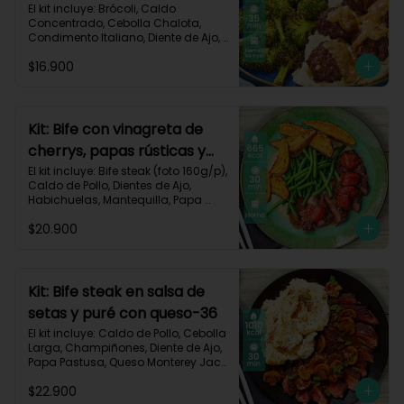
asado-137
El kit incluye: Brócoli, Caldo 
Concentrado, Cebolla Chalota, 
Condimento Italiano, Diente de Ajo, 
Miga de Pan, Papa Pastusa, Res 
$16.900
Molida (150g/p), Salsa de Soya, 
Receta Impresa
Kit: Bife con vinagreta de
cherrys, papas rústicas y
habichuelas-61
El kit incluye: Bife steak (foto 160g/p), 
Caldo de Pollo, Dientes de Ajo, 
Habichuelas, Mantequilla, Papa 
Pastusa, Romero, Tomate Tipo 
$20.900
Cherry, Vinagre Balsámico, Receta 
Impresa.

Carbohidratos 47g | Proteínas 28g | 
Grasas 40g
Kit: Bife steak en salsa de
setas y puré con queso-36
El kit incluye: Caldo de Pollo, Cebolla 
Larga, Champiñones, Diente de Ajo, 
Papa Pastusa, Queso Monterey Jack, 
Beaf steak (foto 160g/p), Sour 
$22.900
Cream y Receta impresa.
