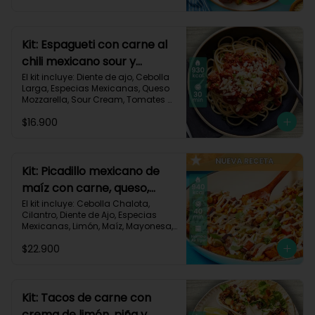
Triturados, Zucchini Verde, Receta 
Impresa.

Carbohidratos 90g | Grasas 49g | 
Kit: Espagueti con carne al
Proteínas 45g
chili mexicano sour y
queso-35
El kit incluye: Diente de ajo, Cebolla 
Larga, Especias Mexicanas, Queso 
Mozzarella, Sour Cream, Tomates 
Triturados, Espagueti, Carne de Res 
$16.900
Molida (150g/p), Receta Impresa.

930 kcal | Carbohidratos 107g | 
Grasas 33g | Proteínas 45g
Kit: Picadillo mexicano de
maíz con carne, queso,
criollas y crema de limón-
El kit incluye: Cebolla Chalota, 
Cilantro, Diente de Ajo, Especias 
139
Mexicanas, Limón, Maíz, Mayonesa, 
Papa Criolla, Pimentón, Queso 
$22.900
Mozzarella Rallado, Carne de Res 
Molida (150g/p), Receta Impresa.

940 Kcal | Carbohidratos 75g | 
Grasas 30g | Proteínas 40g
Kit: Tacos de carne con
crema de limón, piña y