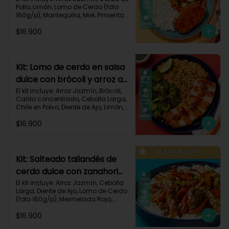
Pollo, Limón, Lomo de Cerdo (foto 
160g/p), Mantequilla, Miel, Pimienta 
Roja, Zanahoria, Zucchini Verde, 
$16.900
Receta Impresa.

Carbohidratos 80g | Grasas 35g | 
Proteinas 34g
Kit: Lomo de cerdo en salsa
dulce con brócoli y arroz al
chile-91
El kit incluye: Arroz Jazmín, Brócoli, 
Caldo concentrado, Cebolla Larga, 
Chile en Polvo, Diente de Ajo, Limón, 
Lomo de Cerdo (foto 160g/p), 
$16.900
Mantequilla, Mermelada Roja, 
Receta Impresa.

Carbohidratos 67g	| Grasas 31g | 
Proteínas 31g
Kit: Salteado tailandés de
cerdo dulce con zanahorias
y arroz-141
El kit incluye: Arroz Jazmín, Cebolla 
Larga, Diente de Ajo, Lomo de Cerdo 
(foto 160g/p), Mermelada Roja, 
Salsa de Soya, Smoky Cinnamon 
$16.900
Paprika, Zanahoria, Receta Impresa.
