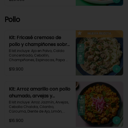
Pastusa, Queso Mozzarella Rallado, 
Salsa de Tomate, Vinagre 
Balsámico, Receta Impresa.

Pollo
1080 kcal | Carbohidratos 87g | 
Grasas 65g | Proteínas 37g
Kit: Fricasé cremoso de
pollo y champiñones sobre
puré de papa y espinacas-
El kit incluye: Ajo en Polvo, Caldo 
Concentrado, Cebollín, 
152
Champiñones, Espinacas, Papa 
Pastusa, 

$19.900
Pechuga de Pollo (foto 160g/p), 
Queso Crema, Sour Cream, Tomillo 
Seco, Receta Impresa.

650 kcal	| Carbohidratos 52g | 
Kit: Arroz amarillo con pollo
Grasas 32g | Proteínas 41g
ahumado, arvejas y
cilantro-131
El kit incluye: Arroz Jazmín, Arvejas, 
Cebolla Chalota, Cilantro, 
Cúrcuma, Diente de Ajo, Limón, 
Paprika, Pechuga de Pollo (foto 
$16.900
160g/p), Tomate, Receta Impresa.
