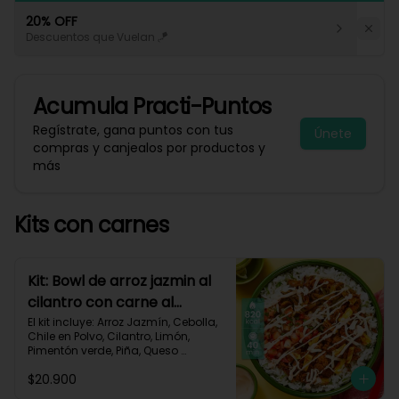
20% OFF
Descuentos que Vuelan 🪁
Acumula
Practi-Puntos
Regístrate, gana puntos con tus
Únete
compras y canjealos por productos y
más
Kits con carnes
Kit: Bowl de arroz jazmin al
cilantro con carne al
pastor y pico de gallo-84
El kit incluye: Arroz Jazmín, Cebolla, 
Chile en Polvo, Cilantro, Limón, 
Pimentón verde, Piña, Queso 
Mozzarella Rallado, Res Molida 
$20.900
(150g/p), Sour Cream, Tomate, 
Receta Impresa.
