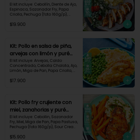
monterey-9
El kit incluye: Cebollín, Diente de Ajo, 
Espinaca, Sazonador Fry, Papa 
Criolla, Pechuga (foto 160g/p), 
Queso Crema, Queso Monterey Jack, 
$19.900
Sour Cream, Tomate Tipo Cherry y 
Receta impresa.

Carbohidratos 53g | Grasas 19g | 
Proteínas 57g

Kit: Pollo en salsa de piña,
arvejas con limón y puré
*Acumulas Practi-Puntos
rústico-54
El kit incluye: Arvejas, Caldo 
Concentrado, Cebolla Chalota, Ajo, 
Limón, Miga de Pan, Papa Criolla, 
Pechuga (foto 160g/p), Piña, Receta 
$17.900
Impresa.

640 kcal | Carbohidratos 62g | 
Grasas 28g | Proteínas 39g
Kit: Pollo fry crujiente con
miel, zanahorias y puré
sour-40
El kit incluye: Cebollin, Sazonador 
Fry, Miel, Miga de Pan, Papa Pastusa, 
Pechuga (foto 160g/p), Sour Cream, 
Zanahoria y Receta Impresa.

$15.900