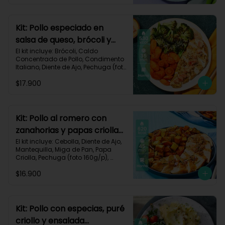
Impresa.

Carbohidratos 30g	| Grasas 40g | 
Proteínas 35g
Kit: Pollo especiado en
salsa de queso, brócoli y
zanahorias asadas-77
El kit incluye: Brócoli, Caldo 
Concentrado de Pollo, Condimento 
Italiano, Diente de Ajo, Pechuga (foto 
160g/p), Queso Crema, Queso 
$17.900
Monterey Jack, Tomate, Zanahoria, 
Receta Impresa.

Carbohidratos 26g | Grasas 30g | 
Proteínas 39g
Kit: Pollo al romero con
zanahorias y papas criollas
asadas-59
El kit incluye: Cebolla, Diente de Ajo, 
Mantequilla, Miga de Pan, Papa 
Criolla, Pechuga (foto 160g/p), 
Romero, Zanahoria, Receta 
$16.900
Impresa.

Carbohidratos 64g | Proteínas 35g | 
Grasas 24g
Kit: Pollo con especias, puré
criollo y ensalada