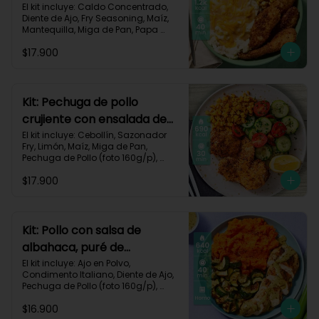
queso monterey-140
El kit incluye: Caldo Concentrado, 
Diente de Ajo, Fry Seasoning, Maíz, 
Mantequilla, Miga de Pan, Papa 
Pastusa, Pechuga de Pollo (foto 
$17.900
160g/p), Queso Monterey Jack, Sour 
Cream, Receta Impresa.

1200 Kcal | Carbohidratos 76g | 
Grasas 62g | Proteínas 49g
Kit: Pechuga de pollo
crujiente con ensalada de
pepino y maíz-8
El kit incluye: Cebollín, Sazonador 
Fry, Limón, Maíz, Miga de Pan, 
Pechuga de Pollo (foto 160g/p), 
Pepino Cohombro, Tomates Tipo 
$17.900
Cherry y Receta Impresa.

690 Kcal | Carbohidratos 49g | 
Grasas 21g | Proteínas 33g
Kit: Pollo con salsa de
albahaca, puré de
zanahorias y zucchini-85
El kit incluye: Ajo en Polvo, 
Condimento Italiano, Diente de Ajo, 
Pechuga de Pollo (foto 160g/p), 
Queso Crema, Sour Cream, 
$16.900
Zanahoria, Zucchini Verde, Receta 