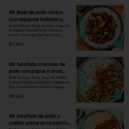
Carbohidratos 77g | Grasas 13g | 
Proteínas 37g | 580 kcal
Kit: Bowl de pollo cítrico
con especias italianas y
vegetales asados-135
El kit incluye: Arroz Jazmín, Cebolla 
Chalota, Condimento Italiano, 
Limón, Pechuga de Pollo (foto 
160g/p), Salsa Teriyaki, Tomate Tipo 
$17.900
Cherry, Zucchini, Receta Impresa.

770 kcal	Carbohidratos 75g | 
Grasas 22g | Proteínas 37g
Kit: Estofado cremoso de
pollo con papas y arroz
jazmín-127
El kit incluye: Arroz Jazmín, Caldo 
Concentrado, Cebolleta, Diente de 
Ajo, Condimento Italiano, Papa, 
Paprika, Pechuga de Pollo (foto 
$15.900
160g/p), Queso Crema, Receta 
Impresa.

740 kcal | Carbohidratos 106g | 
Grasas 14g | Proteínas 41g
Kit: Estofado de pollo y
coliflor sobre arroz jazmín-