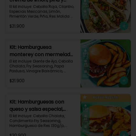
especias-17
El kit incluye: Cebolla Roja, Cilantro, 
Especias Mexicanas, Limón, 
Pimentón Verde, Piña, Res Molida 
(150g/p), Sour Cream, Tomate, 
$21.900
Tortillas de Harina (3/p) y Receta 
Impresa.

Carbohidratos 67g | Grasas 36g | 
Proteínas 31g
Kit: Hamburguesa
monterey con mermelada
de chalota y mayonesa de
El kit incluye: Diente de Ajo, Cebolla 
Chalota, Fry Seasoning, Papa 
ajo-66
Pastusa, Vinagre Balsámico, 
Mayonesa, Hamburguesa de Res 
$21.900
(125g/p), Pan Hamburguesa, Salsa 
de Tomate, Queso Monterey Jack 
Rallado, Receta Impresa.

Carbohidratos 88g | Grasas 53g | 
Kit: Hamburguesas con
Proteínas 42g
queso y salsa especial,
papas y cebolla
El kit incluye: Cebolla Chalota, 
Condimento Fry Seasoning, 
caramelizada-142
Hamburguesa de Res 130g/p, 
Mayonesa, Mostaza Dijon, Pan 
$20.900
Hamburguesa brioche, Papa 