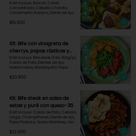
asado-137
El kit incluye: Brócoli, Caldo 
Concentrado, Cebolla Chalota, 
Condimento Italiano, Diente de Ajo, 
Miga de Pan, Papa Pastusa, Res 
$16.900
Molida (150g/p), Salsa de Soya, 
Receta Impresa
Kit: Bife con vinagreta de
cherrys, papas rústicas y
habichuelas-61
El kit incluye: Bife steak (foto 160g/p), 
Caldo de Pollo, Dientes de Ajo, 
Habichuelas, Mantequilla, Papa 
Pastusa, Romero, Tomate Tipo 
$20.900
Cherry, Vinagre Balsámico, Receta 
Impresa.

Carbohidratos 47g | Proteínas 28g | 
Grasas 40g
Kit: Bife steak en salsa de
setas y puré con queso-36
El kit incluye: Caldo de Pollo, Cebolla 
Larga, Champiñones, Diente de Ajo, 
Papa Pastusa, Queso Monterey Jack, 
Beaf steak (foto 160g/p), Sour 
$22.900
Cream y Receta impresa.
