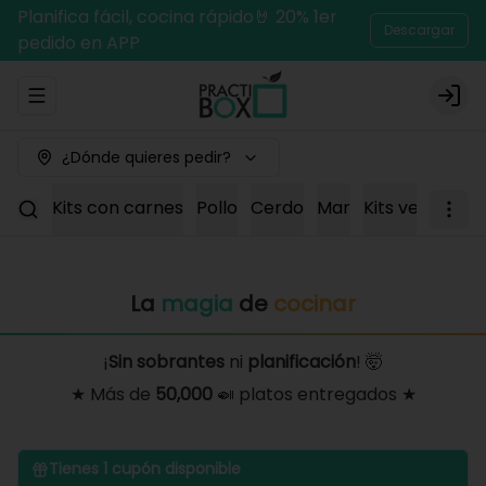
Planifica fácil, cocina rápido🤘 20% 1er
Descargar
pedido en APP
Abrir menu de navegación
Logi
¿Dónde quieres pedir?
Kits con carnes
Pollo
Cerdo
Mar
Kits vegetaria
La
magia
de
cocinar
¡
Sin sobrantes
ni
planificación
! 🤯
★ Más de
50,000
🍛 platos entregados ★
Tienes
1
cupón disponible