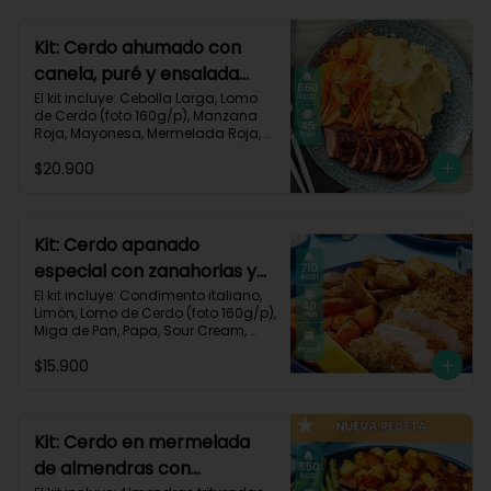
700 kcal | Carbohidratos 101g | 
Grasas 13g | Proteínas 33g
Kit: Cerdo ahumado con
canela, puré y ensalada
dulce-2
El kit incluye: Cebolla Larga, Lomo 
de Cerdo (foto 160g/p), Manzana 
Roja, Mayonesa, Mermelada Roja, 
Papa Pastusa, Condimento Smoky 
$20.900
Cinnamon Paprika, Sour Cream, 
Vinagre de Vino Blanco, Zanahoria 
y Receta Impresa.

Carbohidratos 59g | Grasas 19g | 
Kit: Cerdo apanado
Proteínas 36g
especial con zanahorias y
papas al horno-58
El kit incluye: Condimento italiano, 
Limón, Lomo de Cerdo (foto 160g/p), 
Miga de Pan, Papa, Sour Cream, 
Zanahoria, Receta impresa.

$15.900
Carbohidratos 64g | Proteínas 37g | 
Grasas 37g
Kit: Cerdo en mermelada
de almendras con