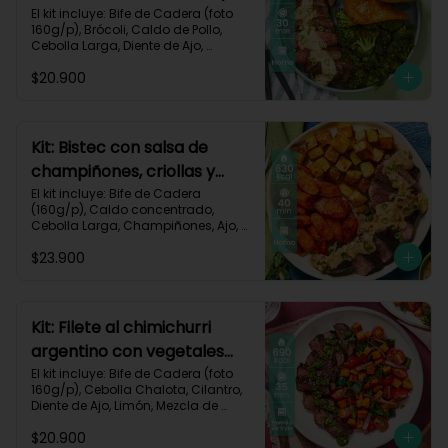
pan de ajo-67
El kit incluye: Bife de Cadera (foto 
160g/p), Brócoli, Caldo de Pollo, 
Cebolla Larga, Diente de Ajo, 
Mantequilla, Mostaza Dijon, Pan 
$20.900
Hamburguesa, Sour Cream, Receta 
Impresa.

Carbohidratos 37g | Grasas 39g | 
Proteínas 36g
Kit: Bistec con salsa de
champiñones, criollas y
zanahorias asadas-87
El kit incluye: Bife de Cadera 
(160g/p), Caldo concentrado, 
Cebolla Larga, Champiñones, Ajo, 
Mantequilla, Papa Criolla, Sour 
$23.900
Cream, Zanahoria, Receta Impresa.

Carbohidratos 48g	| Grasas 35g | 
Proteínas 33g
Kit: Filete al chimichurri
argentino con vegetales
horneados-110
El kit incluye: Bife de Cadera (foto 
160g/p), Cebolla Chalota, Cilantro, 
Diente de Ajo, Limón, Mezcla de 
Especias del Suroeste, Pimentón 
$20.900
Verde, Tomate Tipo Cherry, 