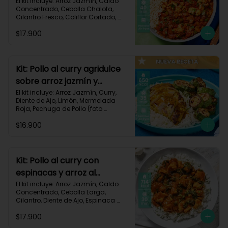
106
El kit incluye: Arroz Jazmín, Caldo 
Concentrado, Cebolla Chalota, 
Cilantro Fresco, Coliflor Cortado, 
Especias Mexicanas, Pechuga de 
$17.900
Pollo (foto 160g/p), Pimentón Verde, 
Salsa de Tomates Triturados, 
Receta Impresa.

Carbohidratos 79g | Grasas 21g | 
Kit: Pollo al curry agridulce
Proteínas 42g
sobre arroz jazmín y
zucchini horneado-148
El kit incluye: Arroz Jazmín, Curry, 
Diente de Ajo, Limón, Mermelada 
Roja, Pechuga de Pollo (foto 
160g/p), Sour Cream, Zucchini 
$16.900
Verde, Receta Impresa.

650 kcal	| Carbohidratos 60g | 
Grasas 25g | Proteínas 37g
Kit: Pollo al curry con
espinacas y arroz al
cilantro-93
El kit incluye: Arroz Jazmín, Caldo 
Concentrado, Cebolla Larga, 
Cilantro, Diente de Ajo, Espinaca 
Baby, Curry, Pasta de Tomate, 
$17.900
Pechuga (foto 160g/p), Tomates 
Triturados, Receta Impresa.
