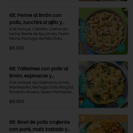
Carbohidratos 72g | Grasas 41g | 
Proteínas 49g
Kit: Penne al limón con
pollo, zucchini al ajillo y
cebollín-111
El kit incluye: Cebollín, Crema de 
Leche, Diente de Ajo, Limón, Pasta 
Penne, Pechuga de Pollo (foto 
160g/p), Queso Parmesano, 
$15.900
Zucchini Verde, Receta Impresa.

Carbohidratos 80g | Grasas 44g | 
Proteínas 47g
Kit: Tallarines con pollo al
limón, espinacas y
parmesano-68
El kit incluye: Ajo, Espinaca, Limón, 
Mantequilla, Pechuga (foto 160g/p), 
Pimienta Gruesa, Queso Parmesano, 
Tallarines, Receta Impresa.

$16.900
Carbohidratos 75g | Grasas 26g | 
Proteínas 50g
Kit: Bowl de pollo crujiente
con puré, maíz tostado y