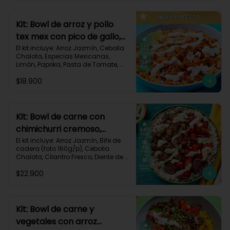
820 kcal | Carbohidratos 72g | 
Grasas 46g | Proteínas 30g
Kit: Bowl de arroz y pollo
tex mex con pico de gallo,
queso y sour cream-147
El kit incluye: Arroz Jazmín, Cebolla 
Chalota, Especias Mexicanas, 
Limón, Paprika, Pasta de Tomate, 
Pechuga de Pollo, Queso Mozzarella, 
$18.900
Sour Cream, Tomate, Receta 
Impresa.

720 kcal	| Carbohidratos 73g | 
Grasas 25g | Proteínas 41g
Kit: Bowl de carne con
chimichurri cremoso,
pimentón y tomate-115
El kit incluye: Arroz Jazmín, Bife de 
cadera (foto 160g/p), Cebolla 
Chalota, Cilantro Fresco, Diente de 
Ajo, Limón, Mezcla de Especias del 
$22.900
Suroeste, Pimentón Rojo, Sour 
Cream, Tomate, Receta Impresa.

Carbohidratos 87g | Grasas 21g | 
Proteínas 44g
Kit: Bowl de carne y
vegetales con arroz