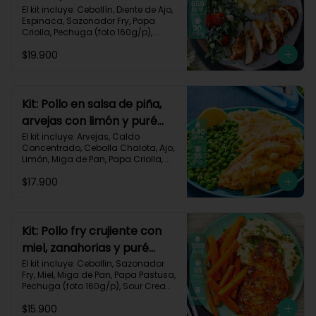
monterey-9
El kit incluye: Cebollín, Diente de Ajo, 
Espinaca, Sazonador Fry, Papa 
Criolla, Pechuga (foto 160g/p), 
Queso Crema, Queso Monterey Jack, 
$19.900
Sour Cream, Tomate Tipo Cherry y 
Receta impresa.

Carbohidratos 53g | Grasas 19g | 
Proteínas 57g

Kit: Pollo en salsa de piña,
arvejas con limón y puré
*Acumulas Practi-Puntos
rústico-54
El kit incluye: Arvejas, Caldo 
Concentrado, Cebolla Chalota, Ajo, 
Limón, Miga de Pan, Papa Criolla, 
Pechuga (foto 160g/p), Piña, Receta 
$17.900
Impresa.

640 kcal | Carbohidratos 62g | 
Grasas 28g | Proteínas 39g
Kit: Pollo fry crujiente con
miel, zanahorias y puré
sour-40
El kit incluye: Cebollin, Sazonador 
Fry, Miel, Miga de Pan, Papa Pastusa, 
Pechuga (foto 160g/p), Sour Cream, 
Zanahoria y Receta Impresa.

$15.900