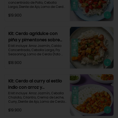
concentrado de Pollo, Cebolla 
Larga, Diente de Ajo, Lomo de Cerdo 
(foto 160g/p), Miga de Pan, 
$19.900
Pimentón Rojo, Salsa de Soya, 
Vinagre de Vino Blanco, Receta 
Impresa.

Carbohidratos 87g | Grasas 21g | 
Kit: Cerdo agridulce con
Proteínas 44g
piña y pimentones sobre
arroz jazmín-101
El kit incluye: Arroz Jazmín, Caldo 
Concentrado, Cebolla Larga, Fry 
Seasoning, Lomo de Cerdo (foto 
160g/p), Miga de Pan, Pimentón, 
$18.900
Piña, Salsa de Soya, Vinagre de 
Manzana, Receta Impresa.

Carbohidratos 93g | Grasas 20g | 
Proteínas 41g
Kit: Cerdo al curry al estilo
indio con arroz y
pimentón-73
El kit incluye: Arroz Jazmín, Cebolla 
Chalota, Cilantro, Crema de Leche, 
Curry, Diente de Ajo, Lomo de Cerdo 
(foto 160g/p), Paprika, Pimentón 
$19.900
Rojo, Sour Cream, Receta Impresa.
