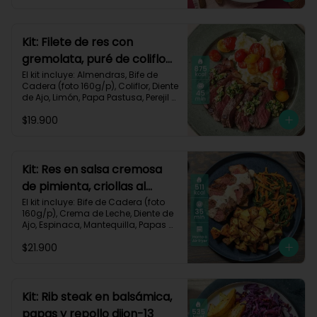
Zanahoria, Receta Impresa.

Carbohidratos 51g | Graasa 43g	| 
Proteínas 29g
Kit: Filete de res con
gremolata, puré de coliflor
y cherrys-71
El kit incluye: Almendras, Bife de 
Cadera (foto 160g/p), Coliflor, Diente 
de Ajo, Limón, Papa Pastusa, Perejil 
Fresco, Sour Cream, Tomate Tipo 
$19.900
Cherry, Receta Impresa.

Carbohidratos 49g | Grasas 58g | 
Proteínas 47g
Kit: Res en salsa cremosa
de pimienta, criollas al
romero y verduras-105
El kit incluye: Bife de Cadera (foto 
160g/p), Crema de Leche, Diente de 
Ajo, Espinaca, Mantequilla, Papas 
Criollas, Pimienta Negra, Romero 
$21.900
Fresco, Zanahoria, Receta Impresa.

511 kcal | Carbohidratos 37g | 
Grasas 22g | Proteínas 39g
Kit: Rib steak en balsámica,
papas y repollo dijon-13