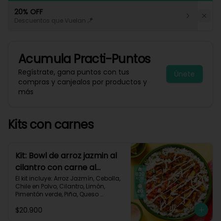
20% OFF
Descuentos que Vuelan 🪁
Acumula
Practi-Puntos
Regístrate, gana puntos con tus
Únete
compras y canjealos por productos y
más
Kits con carnes
Kit: Bowl de arroz jazmin al
cilantro con carne al
pastor y pico de gallo-84
El kit incluye: Arroz Jazmín, Cebolla, 
Chile en Polvo, Cilantro, Limón, 
Pimentón verde, Piña, Queso 
Mozzarella Rallado, Res Molida 
$20.900
(150g/p), Sour Cream, Tomate, 
Receta Impresa.
