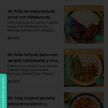
Carbohidratos 90g | Grasas 21g | 
Protaínas 40g
Kit: Pollo en salsa teriyaki,
arroz con ralladura de
coco y repollo salteado-
El kit incluye: Arroz Jazmín, Cebolla 
Larga, Coco Rallado, Limón, 
143
Pechuga de Pollo (Foto 160g/p), 
Repollo Morado, Salsa Teriyaki, 
$16.900
Receta Impresa

570 kcal | Carbohidratos 56g | 
Grasas 20g | Proteínas 37g
Kit: Pollo teriyaki dulce con
ajonjolí, habichuelas y arroz
jazmín-149
El kit incluye: Ajonjolí, Arroz Jazmín, 
Cebolla Larga, Habichuelas, 
Pechuga de Pollo (foto 160g/p), 
Salsa Teriyaki, Smoky Cinnamon 
Llega a $120k, ahorra $5k en domicilio
$16.900
Paprika, Receta Impresa.

570 kcal | Carbohidratos 68g | 
Grasas 15g | Proteínas 38g | 
Preparación 25 min
Kit: Pollo tropical picante
sobre arroz jazmín y