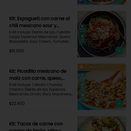
Triturados, Zucchini Verde, Receta 
Impresa.

Carbohidratos 90g | Grasas 49g | 
Kit: Espagueti con carne al
Proteínas 45g
chili mexicano sour y
queso-35
El kit incluye: Diente de ajo, Cebolla 
Larga, Especias Mexicanas, Queso 
Mozzarella, Sour Cream, Tomates 
Triturados, Espagueti, Carne de Res 
$16.900
Molida (150g/p), Receta Impresa.

930 kcal | Carbohidratos 107g | 
Grasas 33g | Proteínas 45g
Kit: Picadillo mexicano de
maíz con carne, queso,
criollas y crema de limón-
El kit incluye: Cebolla Chalota, 
Cilantro, Diente de Ajo, Especias 
139
Mexicanas, Limón, Maíz, Mayonesa, 
Papa Criolla, Pimentón, Queso 
$22.900
Mozzarella Rallado, Carne de Res 
Molida (150g/p), Receta Impresa.

940 Kcal | Carbohidratos 75g | 
Grasas 30g | Proteínas 40g
Kit: Tacos de carne con
crema de limón, piña y