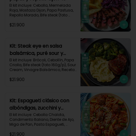
El kit incluye: Cebolla, Mermelada 
Roja, Mostaza Dijon, Papa Pastusa, 
Repollo Morado, Bife steak (foto 
160g/p), Romero, Vinagre 
$21.900
Balsámico, Vinagre de Vino Blanco, 
Receta Impresa.

755kcal | Carbohidratos 49g | 
Grasas 47g | Proteínas 36g
Kit: Steak eye en salsa
balsámica, puré sour y
brócoli-15
El kit incluye: Brócoli, Cebollín, Papa 
Criolla, Bife steak (foto 160g/p), Sour 
Cream, Vinagre Balsámico, Receta 
Impresa.

$21.900
Carbohidratos 70g | Grasas 49g | 
Proteínas 44g
Kit: Espagueti clásico con
albóndigas, zucchini y
parmesano-92
El kit incluye: Cebolla Chalota, 
Condimento Italiano, Diente de Ajo, 
Miga de Pan, Pasta Espagueti, 
Queso Parmesano Rallado, Res 
$21.900
Molida (150g/p), Salsa de Tomates 