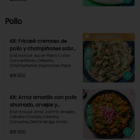
Pastusa, Queso Mozzarella Rallado, 
Salsa de Tomate, Vinagre 
Balsámico, Receta Impresa.

Pollo
1080 kcal | Carbohidratos 87g | 
Grasas 65g | Proteínas 37g
Kit: Fricasé cremoso de
pollo y champiñones sobre
puré de papa y espinacas-
El kit incluye: Ajo en Polvo, Caldo 
Concentrado, Cebollín, 
152
Champiñones, Espinacas, Papa 
Pastusa, 

$19.900
Pechuga de Pollo (foto 160g/p), 
Queso Crema, Sour Cream, Tomillo 
Seco, Receta Impresa.

650 kcal	| Carbohidratos 52g | 
Kit: Arroz amarillo con pollo
Grasas 32g | Proteínas 41g
ahumado, arvejas y
cilantro-131
El kit incluye: Arroz Jazmín, Arvejas, 
Cebolla Chalota, Cilantro, 
Cúrcuma, Diente de Ajo, Limón, 
Paprika, Pechuga de Pollo (foto 
$16.900
160g/p), Tomate, Receta Impresa.
