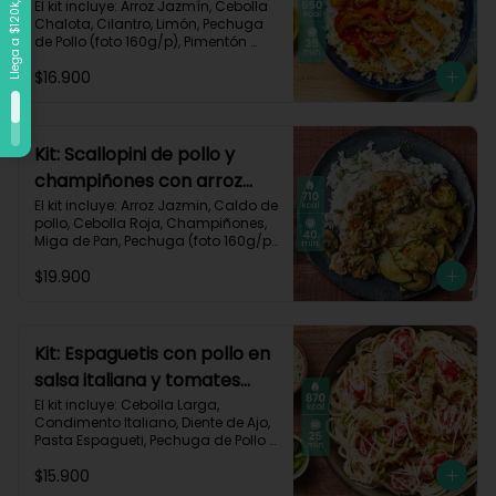
vegetales-109
El kit incluye: Arroz Jazmín, Cebolla 
Chalota, Cilantro, Limón, Pechuga 
de Pollo (foto 160g/p), Pimentón 
Rojo, Pimienta Roja, Piña, Salsa 
$16.900
Teriyaki, Receta Impresa.

Carbohidratos 72g	| Grasas 25g | 
Proteínas 34g
Kit: Scallopini de pollo y
champiñones con arroz
jazmín-5
El kit incluye: Arroz Jazmin, Caldo de 
pollo, Cebolla Roja, Champiñones, 
Miga de Pan, Pechuga (foto 160g/p), 
Perejil, Sour Cream, Zucchini y 
$19.900
Receta impresa.

Carbohidratos 71g | Grasas 25g | 
Proteínas 51g
Kit: Espaguetis con pollo en
salsa italiana y tomates
uvalina-129
El kit incluye: Cebolla Larga, 
Condimento Italiano, Diente de Ajo, 
Pasta Espagueti, Pechuga de Pollo 
(foto 160g/p), Queso Crema, Queso 
$15.900
Parmesano, Tomate Tipo Cherry, 
Receta Impresa.
