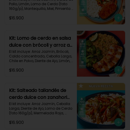
Pollo, Limón, Lomo de Cerdo (foto 
160g/p), Mantequilla, Miel, Pimienta 
Roja, Zanahoria, Zucchini Verde, 
$16.900
Receta Impresa.

Carbohidratos 80g | Grasas 35g | 
Proteinas 34g
Kit: Lomo de cerdo en salsa
dulce con brócoli y arroz al
chile-91
El kit incluye: Arroz Jazmín, Brócoli, 
Caldo concentrado, Cebolla Larga, 
Chile en Polvo, Diente de Ajo, Limón, 
Lomo de Cerdo (foto 160g/p), 
$16.900
Mantequilla, Mermelada Roja, 
Receta Impresa.

Carbohidratos 67g	| Grasas 31g | 
Proteínas 31g
Kit: Salteado tailandés de
cerdo dulce con zanahorias
y arroz-141
El kit incluye: Arroz Jazmín, Cebolla 
Larga, Diente de Ajo, Lomo de Cerdo 
(foto 160g/p), Mermelada Roja, 
Salsa de Soya, Smoky Cinnamon 
$16.900
Paprika, Zanahoria, Receta Impresa.
