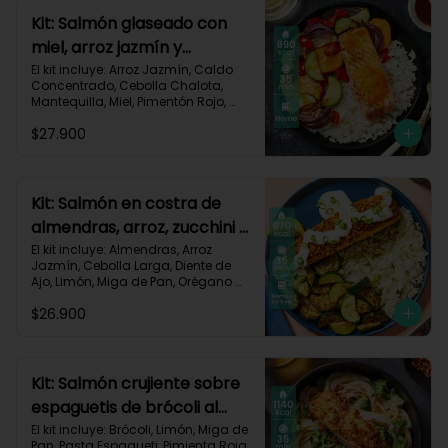
Carbohidratos 96g | Grasas 48g | 
Kit: Salmón glaseado con
Proteínas 51g
miel, arroz jazmín y
vegetales horneados-121
El kit incluye: Arroz Jazmín, Caldo 
Concentrado, Cebolla Chalota, 
Mantequilla, Miel, Pimentón Rojo, 
Salmón (120g/p - peso congelado), 
$27.900
Zanahoria, Zucchini Verde, Receta 
Impresa.

Carbohidratos 88g | Grasas 43g | 
Proteínas 35g
Kit: Salmón en costra de
almendras, arroz, zucchini y
salsa de limón-126
El kit incluye: Almendras, Arroz 
Jazmín, Cebolla Larga, Diente de 
Ajo, Limón, Miga de Pan, Orégano 
Seco, Salmón (120g/p - peso 
$26.900
congelado), Sour Cream, Zucchini 
Verde, Receta Impresa.

Carbohidratos 30g | Grasas 47g	| 
Proteínas 36g
Kit: Salmón crujiente sobre
espaguetis de brócoli al
limón-122
El kit incluye: Brócoli, Limón, Miga de 
Pan, Pasta Espagueti, Pimienta Roja, 