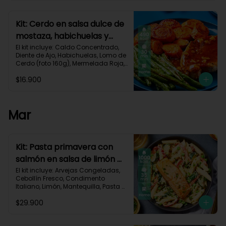
Carbohidratos 40g | Grasas 25g | 
Proteínas 34g
Kit: Cerdo en salsa dulce de
mostaza, habichuelas y
zanahorias asadas-133
El kit incluye: Caldo Concentrado, 
Diente de Ajo, Habichuelas, Lomo de 
Cerdo (foto 160g), Mermelada Roja, 
Mostaza Dijon, Zanahoria, Receta 
$16.900
Impresa.

490 kcal	| Carbohidratos 35g	| 
Grasas 27g | Proteínas 29g
Mar
Kit: Pasta primavera con
salmón en salsa de limón y
vegetales asados-123
El kit incluye: Arvejas Congeladas, 
Cebollín Fresco, Condimento 
Italiano, Limón, Mantequilla, Pasta 
Penne, Pimentón, Queso Crema, 
$29.900
Queso Parmesano, Salmón (120g/p 
- peso congelado), Zucchini, 
Receta Impresa.
