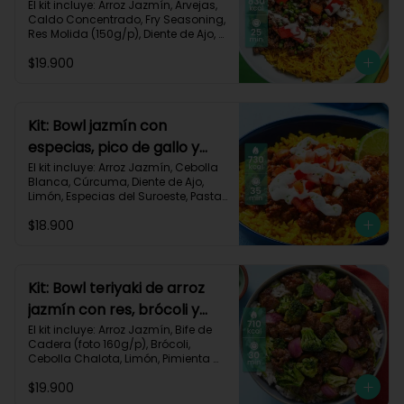
dorado-94
El kit incluye: Arroz Jazmín, Arvejas, 
Caldo Concentrado, Fry Seasoning, 
Res Molida (150g/p), Diente de Ajo, 
Cúrcuma, Mayonesa, Pimentón 
$19.900
Rojo, Receta Impresa.

Carbohidratos 76g | Grasas 45g | 
Proteínas 31g
Kit: Bowl jazmín con
especias, pico de gallo y
crema de limón-82
El kit incluye: Arroz Jazmín, Cebolla 
Blanca, Cúrcuma, Diente de Ajo, 
Limón, Especias del Suroeste, Pasta 
de Tomate, Res Molida (150g/p), 
$18.900
Sour Cream, Tomate, Receta 
Impresa.

730 kcal | Carbohidratos 82g | 
Grasas 32g | Proteínas 28g
Kit: Bowl teriyaki de arroz
jazmín con res, brócoli y
cebolla-114
El kit incluye: Arroz Jazmín, Bife de 
Cadera (foto 160g/p), Brócoli, 
Cebolla Chalota, Limón, Pimienta 
Roja, Salsa Teriyaki, Receta 
$19.900
Impresa.
