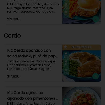
zanahorias asadas-79
El kit incluye: Ajo en Polvo, Mayonesa, 
Miel, Miga de Pan, Mostaza Dijon, 
Pan Hamburguesa, Pechuga de 
Pollo (foto 160g/p), Sour Cream, 
$19.900
Zanahoria.Receta Impresa.

930 kcal | Carbohidratos 80g | 
Grasas 50g | Proteínas 38g
Cerdo
Kit: Cerdo apanado con
salsa teriyaki, puré de papa
al ajillo y arvejas-150
Tu kit incluye: Ajo en Polvo, Arvejas 
Congeladas, Crema de Leche, 
Lomo de Cerdo (foto 160g/p), 
Mantequilla, Miga de Pan, Papa 
$17.900
Pastusa, Salsa teriyaki, Receta 
Impresa.

880 kcal | Carbohidratos 75g	| 
Grasas 45g | Proteínas 40g
Kit: Cerdo agridulce
apanado con pimentones y
arroz jazmín-116
El kit incluye: Arroz Jazmín, Caldo 