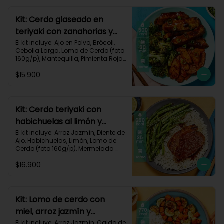
640 kcal | Carbohidratos 68g | 
Grasas 22g | Proteínas 40g
Kit: Cerdo glaseado en
teriyaki con zanahorias y
brócoli asados-125
El kit incluye: Ajo en Polvo, Brócoli, 
Cebolla Larga, Lomo de Cerdo (foto 
160g/p), Mantequilla, Pimienta Roja, 
Salsa Teriyaki, Zanahoria, Receta 
$15.900
Impresa.

Carbohidratos 38g | Grasas 26g | 
Proteínas 32g
Kit: Cerdo teriyaki con
habichuelas al limón y
arroz al ajillo-3
El kit incluye: Arroz Jazmín, Diente de 
Ajo, Habichuelas, Limón, Lomo de 
Cerdo (foto 160g/p), Mermelada 
Roja, Salsa Teriyaki, Receta 
$16.900
Impresa.

Carbohidratos 66g | Grasas 31g | 
Proteínas 37g
Kit: Lomo de cerdo con
miel, arroz jazmín y
verduras al limón-76
El kit incluye: Arroz Jazmín, Caldo de 