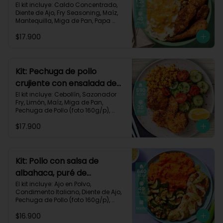
queso monterey-140
El kit incluye: Caldo Concentrado, 
Diente de Ajo, Fry Seasoning, Maíz, 
Mantequilla, Miga de Pan, Papa 
Pastusa, Pechuga de Pollo (foto 
$17.900
160g/p), Queso Monterey Jack, Sour 
Cream, Receta Impresa.

1200 Kcal | Carbohidratos 76g | 
Grasas 62g | Proteínas 49g
Kit: Pechuga de pollo
crujiente con ensalada de
pepino y maíz-8
El kit incluye: Cebollín, Sazonador 
Fry, Limón, Maíz, Miga de Pan, 
Pechuga de Pollo (foto 160g/p), 
Pepino Cohombro, Tomates Tipo 
$17.900
Cherry y Receta Impresa.

690 Kcal | Carbohidratos 49g | 
Grasas 21g | Proteínas 33g
Kit: Pollo con salsa de
albahaca, puré de
zanahorias y zucchini-85
El kit incluye: Ajo en Polvo, 
Condimento Italiano, Diente de Ajo, 
Pechuga de Pollo (foto 160g/p), 
Queso Crema, Sour Cream, 
$16.900
Zanahoria, Zucchini Verde, Receta 