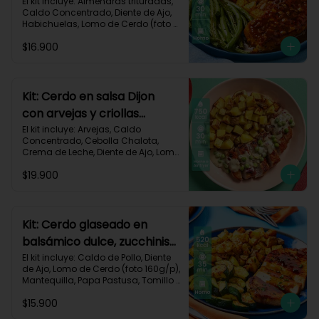
habichuelas y criollas al
El kit incluye: Almendras trituradas, 
Caldo Concentrado, Diente de Ajo, 
horno-144
Habichuelas, Lomo de Cerdo (foto 
160g/p), Mermelada Roja, Papa 
$16.900
Criolla, Receta Impresa.

550 kcal	| Carbohidratos 48g	| 
Grasas 26g	| Proteínas 30g
Kit: Cerdo en salsa Dijon
con arvejas y criollas
asadas-95
El kit incluye: Arvejas, Caldo 
Concentrado, Cebolla Chalota, 
Crema de Leche, Diente de Ajo, Lomo 
de Cerdo (foto 160g/p), Mantequilla, 
$19.900
Mostaza Dijon, Papa Criolla, 
Especias Smoky Cinnamon Paprika, 
Receta Impresa.

Carbohidratos 58g | Grasas 38g | 
Kit: Cerdo glaseado en
Proteínas 44g
balsámico dulce, zucchinis
y papas al tomillo-57
El kit incluye: Caldo de Pollo, Diente 
de Ajo, Lomo de Cerdo (foto 160g/p), 
Mantequilla, Papa Pastusa, Tomillo 
Seco, Vinagre Balsámico, Zucchini 
$15.900
Verde, Receta Impresa.
