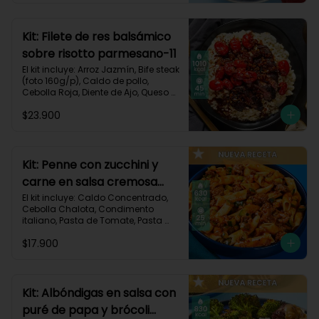
Carbohidratos 91g | Grasas 23g | 
Proteínas 38g
Kit: Filete de res balsámico
sobre risotto parmesano-11
El kit incluye: Arroz Jazmín, Bife steak 
(foto 160g/p), Caldo de pollo, 
Cebolla Roja, Diente de Ajo, Queso 
Parmesano, Sour Cream, Tomate 
$23.900
Tipo Cherry, Vinagre Balsámico y 
Receta impresa.
Kit: Penne con zucchini y
carne en salsa cremosa
italiana-146
El kit incluye: Caldo Concentrado, 
Cebolla Chalota, Condimento 
italiano, Pasta de Tomate, Pasta 
Penne, Queso Crema, Res Molida, 
$17.900
Zucchini Verde, Receta Impresa.

630 kcal	| Carbohidratos 81g | 
Grasas 15g | Proteínas 35g
Kit: Albóndigas en salsa con
puré de papa y brócoli