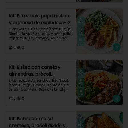
Carbohidratos 35g | Grasas 67g | 
Proteinas 62g
Kit: Bife steak, papa rústica
y cremosa de espinacas-12
El kit incluye: Bife Steak (foto 160g/p), 
Diente de Ajo, Espinaca, Mantequilla, 
Papa Pastusa, Romero, Sour Cream 
y Receta Impresa.

$22.900
Carbohidratos 40g | Grasas 23g | 
Proteínas 43g
Kit: Bistec con canela y
almendras, brócoli,
zanahorias asadas y
El kit incluye: Almendras, Bife Steak 
(foto 160g/p), Brócoli, Diente de Ajo, 
manzana-60
Limón, Manzana, Especia Smoky 
Cinnamon Paprika, Zanahoria, 
$22.900
Receta Impresa.

Carbohidratos 46g | Proteínas 35g | 
Grasas 26g
Kit: Bistec con salsa
cremosa, brócoli asado y