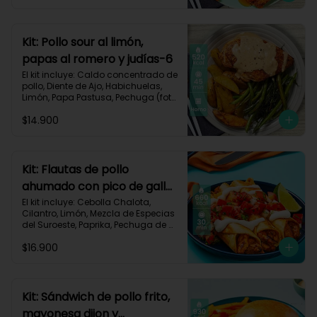
Carbohidratos 63g | Grasas 23g | 
Proteínas 32g
Kit: Pollo sour al limón,
papas al romero y judías-6
El kit incluye: Caldo concentrado de 
pollo, Diente de Ajo, Habichuelas, 
Limón, Papa Pastusa, Pechuga (foto 
160g/p), Pimienta negra especial, 
$14.900
Romero, Sour Cream y Receta 
Impresa.

Carbohidratos 42g | Grasas 23g | 
Proteínas 41g
Kit: Flautas de pollo
ahumado con pico de gallo
y sour cream-134
El kit incluye: Cebolla Chalota, 
Cilantro, Limón, Mezcla de Especias 
del Suroeste, Paprika, Pechuga de 
Pollo (foto 160g/p), Sour Cream, 
$16.900
Tomate, Tortillas de Harina, Receta 
Impresa.

660 kcal | Carbohidratos 56g | 
Grasas 30g | Proteínas 40g
Kit: Sándwich de pollo frito,
mayonesa dijon y