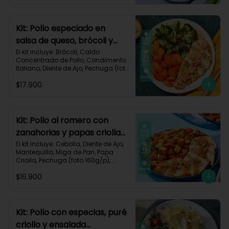
Impresa.

Carbohidratos 30g	| Grasas 40g | 
Proteínas 35g
Kit: Pollo especiado en
salsa de queso, brócoli y
zanahorias asadas-77
El kit incluye: Brócoli, Caldo 
Concentrado de Pollo, Condimento 
Italiano, Diente de Ajo, Pechuga (foto 
160g/p), Queso Crema, Queso 
$17.900
Monterey Jack, Tomate, Zanahoria, 
Receta Impresa.

Carbohidratos 26g | Grasas 30g | 
Proteínas 39g
Kit: Pollo al romero con
zanahorias y papas criollas
asadas-59
El kit incluye: Cebolla, Diente de Ajo, 
Mantequilla, Miga de Pan, Papa 
Criolla, Pechuga (foto 160g/p), 
Romero, Zanahoria, Receta 
$16.900
Impresa.

Carbohidratos 64g | Proteínas 35g | 
Grasas 24g
Kit: Pollo con especias, puré
criollo y ensalada