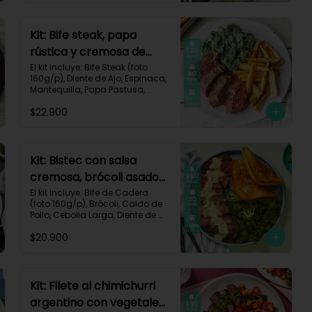
Impresa.

Carbohidratos 47g | Proteínas 
Kit: Bife steak, papa
28g | Grasas 40g
rústica y cremosa de
espinacas-12
El kit incluye: Bife Steak (foto 
160g/p), Diente de Ajo, Espinaca, 
Mantequilla, Papa Pastusa, 
Romero, Sour Cream y Receta 
$22.900
Impresa.

Carbohidratos 40g | Grasas 
23g | Proteínas 43g
Kit: Bistec con salsa
cremosa, brócoli asado
y pan de ajo-67
El kit incluye: Bife de Cadera 
(foto 160g/p), Brócoli, Caldo de 
Pollo, Cebolla Larga, Diente de 
Ajo, Mantequilla, Mostaza Dijon, 
$20.900
Pan Hamburguesa, Sour Cream, 
Receta Impresa.

Carbohidratos 37g | Grasas 
39g | Proteínas 36g
Kit: Filete al chimichurri
argentino con vegetales