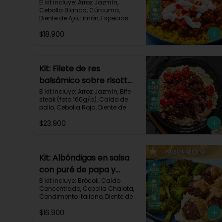
crema de limón-82
El kit incluye: Arroz Jazmín, 
Cebolla Blanca, Cúrcuma, 
Diente de Ajo, Limón, Especias 
del Suroeste, Pasta de Tomate, 
$18.900
Res Molida (150g/p), Sour 
Cream, Tomate, Receta 
Impresa.

730 kcal | Carbohidratos 82g | 
Kit: Filete de res
Grasas 32g | Proteínas 28g
balsámico sobre risotto
parmesano-11
El kit incluye: Arroz Jazmín, Bife 
steak (foto 160g/p), Caldo de 
pollo, Cebolla Roja, Diente de 
Ajo, Queso Parmesano, Sour 
$23.900
Cream, Tomate Tipo Cherry, 
Vinagre Balsámico y Receta 
impresa.
Kit: Albóndigas en salsa
con puré de papa y
brócoli asado-137
El kit incluye: Brócoli, Caldo 
Concentrado, Cebolla Chalota, 
Condimento Italiano, Diente de 
Ajo, Miga de Pan, Papa Pastusa, 
$16.900
Res Molida (150g/p), Salsa de 
Soya, Receta Impresa