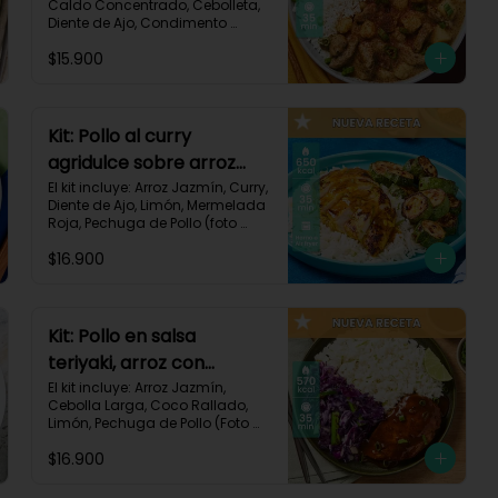
Caldo Concentrado, Cebolleta, 
Diente de Ajo, Condimento 
Italiano, Papa, Paprika, Pechuga 
$15.900
de Pollo (foto 160g/p), Queso 
Crema, Receta Impresa.

740 kcal | Carbohidratos 106g | 
Grasas 14g | Proteínas 41g
Kit: Pollo al curry
agridulce sobre arroz
jazmín y zucchini
El kit incluye: Arroz Jazmín, Curry, 
Diente de Ajo, Limón, Mermelada 
horneado-148
Roja, Pechuga de Pollo (foto 
160g/p), Sour Cream, Zucchini 
$16.900
Verde, Receta Impresa.

650 kcal	| Carbohidratos 60g | 
Grasas 25g | Proteínas 37g
Kit: Pollo en salsa
teriyaki, arroz con
ralladura de coco y
El kit incluye: Arroz Jazmín, 
Cebolla Larga, Coco Rallado, 
repollo salteado-143
Limón, Pechuga de Pollo (Foto 
160g/p), Repollo Morado, Salsa 
$16.900
Teriyaki, Receta Impresa

570 kcal | Carbohidratos 56g | 