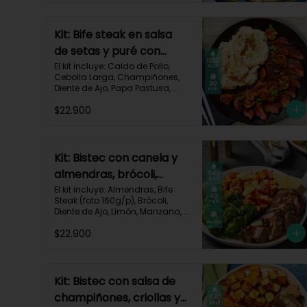
Kit: Bife steak en salsa
de setas y puré con
queso-36
El kit incluye: Caldo de Pollo, 
Cebolla Larga, Champiñones, 
Diente de Ajo, Papa Pastusa, 
Queso Monterey Jack, Beaf 
$22.900
steak (foto 160g/p), Sour Cream 
y Receta impresa.

Carbohidratos 35g | Grasas 
67g | Proteinas 62g
Kit: Bistec con canela y
almendras, brócoli,
zanahorias asadas y
El kit incluye: Almendras, Bife 
Steak (foto 160g/p), Brócoli, 
manzana-60
Diente de Ajo, Limón, Manzana, 
Especia Smoky Cinnamon 
$22.900
Paprika, Zanahoria, Receta 
Impresa.

Carbohidratos 46g | Proteínas 
35g | Grasas 26g
Kit: Bistec con salsa de
champiñones, criollas y