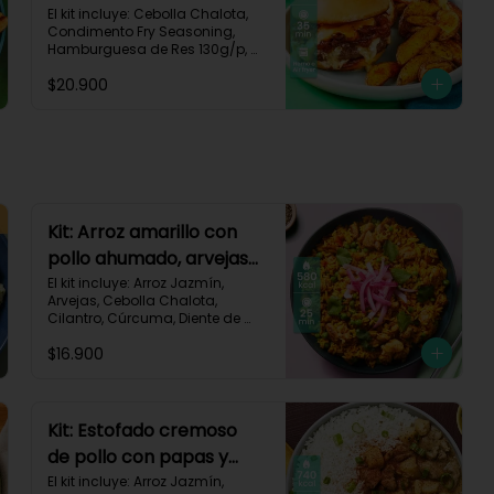
papas y cebolla
El kit incluye: Cebolla Chalota, 
Condimento Fry Seasoning, 
caramelizada-142
Hamburguesa de Res 130g/p, 
Mayonesa, Mostaza Dijon, Pan 
$20.900
Hamburguesa brioche, Papa 
Pastusa, Queso Mozzarella 
Rallado, Salsa de Tomate, 
Vinagre Balsámico, Receta 
Impresa.

1080 kcal | Carbohidratos 87g | 
Grasas 65g | Proteínas 37g
Kit: Arroz amarillo con
pollo ahumado, arvejas
y cilantro-131
El kit incluye: Arroz Jazmín, 
Arvejas, Cebolla Chalota, 
Cilantro, Cúrcuma, Diente de 
Ajo, Limón, Paprika, Pechuga de 
$16.900
Pollo (foto 160g/p), Tomate, 
Receta Impresa.

Carbohidratos 77g | Grasas 13g 
| Proteínas 37g | 580 kcal
Kit: Estofado cremoso
de pollo con papas y
arroz jazmín-127
El kit incluye: Arroz Jazmín, 