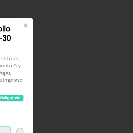
ollo
Close
-30
centrado,
mento Fry
Papa,
a Impresa.
Obligatorio