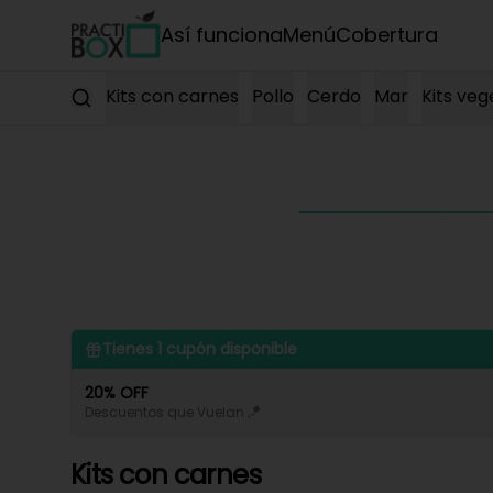
Así funciona
Menú
Cobertura
Kits con carnes
Pollo
Cerdo
Mar
Kits veg
Tienes
1
cupón disponible
20% OFF
Descuentos que Vuelan 🪁
Kits con carnes