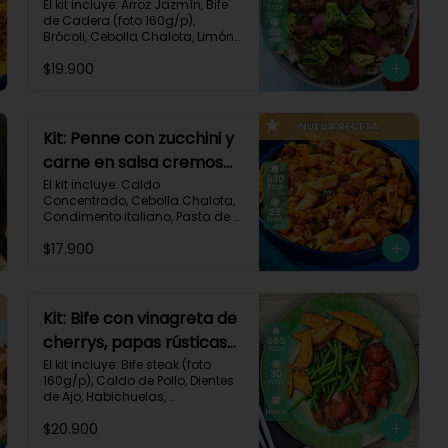
brócoli y cebolla-114
El kit incluye: Arroz Jazmín, Bife 
de Cadera (foto 160g/p), 
Brócoli, Cebolla Chalota, Limón, 
Pimienta Roja, Salsa Teriyaki, 
$19.900
Receta Impresa.

Carbohidratos 91g | Grasas 23g 
| Proteínas 38g
Kit: Penne con zucchini y
carne en salsa cremosa
italiana-146
El kit incluye: Caldo 
Concentrado, Cebolla Chalota, 
Condimento italiano, Pasta de 
Tomate, Pasta Penne, Queso 
$17.900
Crema, Res Molida, Zucchini 
Verde, Receta Impresa.

630 kcal	| Carbohidratos 81g | 
Grasas 15g | Proteínas 35g
Kit: Bife con vinagreta de
cherrys, papas rústicas
y habichuelas-61
El kit incluye: Bife steak (foto 
160g/p), Caldo de Pollo, Dientes 
de Ajo, Habichuelas, 
Mantequilla, Papa Pastusa, 
$20.900
Romero, Tomate Tipo Cherry, 
Vinagre Balsámico, Receta 