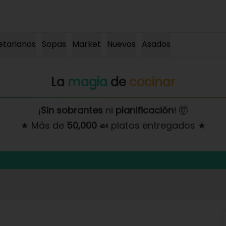
etarianos
Sopas
Market
Nuevos
Asados
La
magia
de
cocinar
¡
Sin sobrantes
ni
planificación
! 🤯
★ Más de
50,000
🍛 platos entregados ★