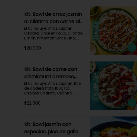
Kit: Bowl de arroz jazmin
al cilantro con carne al
pastor y pico de gallo-
El kit incluye: Arroz Jazmín, 
Cebolla, Chile en Polvo, Cilantro, 
84
Limón, Pimentón verde, Piña, 
Queso Mozzarella Rallado, Res 
$20.900
Molida (150g/p), Sour Cream, 
Tomate, Receta Impresa.

820 kcal | Carbohidratos 72g | 
Grasas 46g | Proteínas 30g
Kit: Bowl de carne con
chimichurri cremoso,
pimentón y tomate-115
El kit incluye: Arroz Jazmín, Bife 
de cadera (foto 160g/p), 
Cebolla Chalota, Cilantro 
Fresco, Diente de Ajo, Limón, 
$22.900
Mezcla de Especias del 
Suroeste, Pimentón Rojo, Sour 
Cream, Tomate, Receta 
Impresa.

Kit: Bowl jazmín con
Carbohidratos 87g | Grasas 21g 
especias, pico de gallo y
| Proteínas 44g