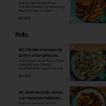
mermelada de chalota
El kit incluye: Diente de Ajo, 
Cebolla Chalota, Fry Seasoning, 
y mayonesa de ajo-66
Papa Pastusa, Vinagre 
Balsámico, Mayonesa, 
$21.900
Hamburguesa de Res (125g/p), 
Pan Hamburguesa, Salsa de 
Tomate, Queso Monterey Jack 
Rallado, Receta Impresa.

Pollo
Carbohidratos 88g | Grasas 
53g | Proteínas 42g
Kit: Fricasé cremoso de
pollo y champiñones
sobre puré de papa y
El kit incluye: Ajo en Polvo, Caldo 
Concentrado, Cebollín, 
espinacas-152
Champiñones, Espinacas, Papa 
Pastusa, 

$19.900
Pechuga de Pollo (foto 160g/p), 
Queso Crema, Sour Cream, 
Tomillo Seco, Receta Impresa.

650 kcal	| Carbohidratos 52g | 
Kit: Bowl de pollo cítrico
Grasas 32g | Proteínas 41g
con especias italianas y
vegetales asados-135
El kit incluye: Arroz Jazmín, 