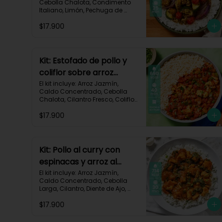
Cebolla Chalota, Condimento 
Italiano, Limón, Pechuga de 
Pollo (foto 160g/p), Salsa 
$17.900
Teriyaki, Tomate Tipo Cherry, 
Zucchini, Receta Impresa.

770 kcal	Carbohidratos 75g | 
Grasas 22g | Proteínas 37g
Kit: Estofado de pollo y
coliflor sobre arroz
jazmín-106
El kit incluye: Arroz Jazmín, 
Caldo Concentrado, Cebolla 
Chalota, Cilantro Fresco, Coliflor 
Cortado, Especias Mexicanas, 
$17.900
Pechuga de Pollo (foto 160g/p), 
Pimentón Verde, Salsa de 
Tomates Triturados, Receta 
Impresa.

Kit: Pollo al curry con
Carbohidratos 79g | Grasas 21g 
espinacas y arroz al
| Proteínas 42g
cilantro-93
El kit incluye: Arroz Jazmín, 
Caldo Concentrado, Cebolla 
Larga, Cilantro, Diente de Ajo, 
Espinaca Baby, Curry, Pasta de 
$17.900
Tomate, Pechuga (foto 160g/p), 
Tomates Triturados, Receta 
Impresa.
