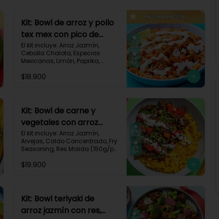
Kit: Bowl de arroz y pollo
tex mex con pico de
gallo, queso y sour
El kit incluye: Arroz Jazmín, 
Cebolla Chalota, Especias 
cream-147
Mexicanas, Limón, Paprika, 
Pasta de Tomate, Pechuga de 
$18.900
Pollo, Queso Mozzarella, Sour 
Cream, Tomate, Receta 
Impresa.

720 kcal	| Carbohidratos 73g | 
Kit: Bowl de carne y
Grasas 25g | Proteínas 41g
vegetales con arroz
dorado-94
El kit incluye: Arroz Jazmín, 
Arvejas, Caldo Concentrado, Fry 
Seasoning, Res Molida (150g/p), 
Diente de Ajo, Cúrcuma, 
$19.900
Mayonesa, Pimentón Rojo, 
Receta Impresa.

Carbohidratos 76g | Grasas 
45g | Proteínas 31g
Kit: Bowl teriyaki de
arroz jazmín con res,